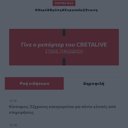
ΣΧΕΤΙΚΆ TAGS
Νερό
Βρύση
Ευρωπαϊκή Ένωση
Γίνε ο ρεπόρτερ του CRETALIVE
ΣΤΕΊΛΕ ΤΗΝ ΕΊΔΗΣΗ
Ροή ειδήσεων
Δημοφιλή
12:15
Κίσσαμος: 32χρονος κατηγορείται για πέντε κλοπές από
επιχειρήσεις
12:14