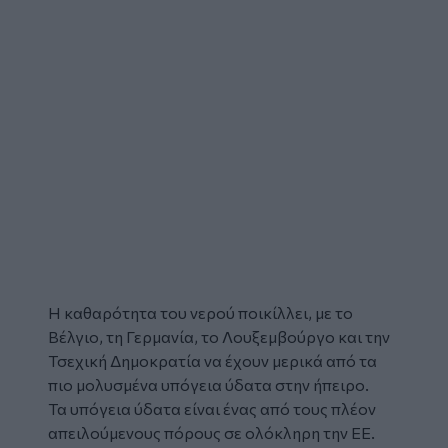
Η καθαρότητα του
νερού
ποικίλλει, με το
Βέλγιο, τη Γερμανία, το Λουξεμβούργο και την
Τσεχική Δημοκρατία να έχουν μερικά από τα
πιο μολυσμένα υπόγεια ύδατα στην ήπειρο.
Τα υπόγεια ύδατα είναι ένας από τους πλέον
απειλούμενους πόρους σε ολόκληρη την ΕΕ.