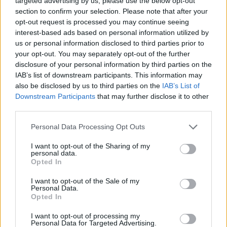
targeted advertising by us, please use the below opt-out
ανασκόπηση του Δημάρχου
section to confirm your selection. Please note that after your
opt-out request is processed you may continue seeing
09:41
interest-based ads based on personal information utilized by
Γερμανία: Νέα έρευνα για την άμυνα απέναντι στα drones
us or personal information disclosed to third parties prior to
your opt-out. You may separately opt-out of the further
disclosure of your personal information by third parties on the
ΠΕΡΙΣΣΟΤΕΡΑ
IAB’s list of downstream participants. This information may
also be disclosed by us to third parties on the
IAB’s List of
Downstream Participants
that may further disclose it to other
third parties.
Personal Data Processing Opt Outs
ΣΧΕΤΙΚA AΡΘΡΑ
I want to opt-out of the Sharing of my
personal data.
Opted In
Ρεκόρ υψηλής θερμοκρασίας 36,9°C σημειώθηκε στο Χο
ΚΟΣΜΟΣ
11:43
Ρεκόρ υψηλής θερμοκρασίας 36,9°C
Ρεκόρ υψηλής θερμοκρασίας
I want to opt-out of the Sale of my
36,9°C σημειώθηκε στο Χονγκ
Personal Data.
Κονγκ
Opted In
I want to opt-out of processing my
Personal Data for Targeted Advertising.