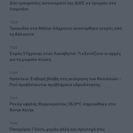
Δύο τραυματίες αστυνομικοί της ΔΙΑΣ σε τροχαίο στο
Λαγονήσι
11:59
Τραγωδία στα Μάλια: 64χρονος ανασύρθηκε νεκρός από
τη θάλασσα
11:55
Σορός 57χρονης στον Λυκαβηττό: Τι εξετάζουν οι αρχές
για τη μοιραία πτώση
11:49
Ηράκλειο: Σοβαρή βλάβη στη γεώτρηση των Βασιλειών –
Πού προβλέπονται προβλήματα υδροδότησης
11:43
Ρεκόρ υψηλής θερμοκρασίας 36,9°C σημειώθηκε στο
Χονγκ Κονγκ
11:40
Πανηγύρια: Γλέντι, χορός αλλά και προσοχή στις