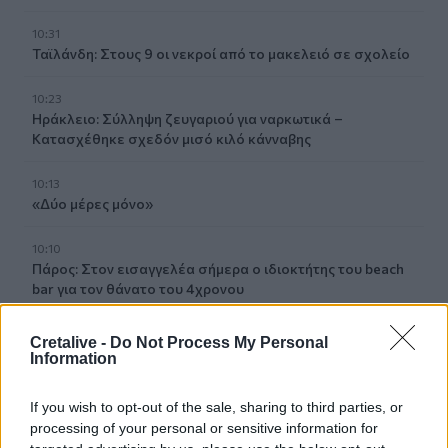
10:31
Ταϊλάνδη: Στους 9 οι νεκροί από το μακελειό σε σχολείο
10:23
Ηράκλειο: Σύλληψη ζευγαριού για ναρκωτικά –
Κατασχέθηκε σχεδόν μισό κιλό κάνναβης
10:13
«Δύο μέρες μόνο»
10:10
Πάρος: Στον εισαγγελέα σήμερα ο ιδιοκτήτης του beach
bar για τον θάνατο του 4χρονου
09:52
Cretalive -
Do Not Process My Personal
Ιός Δυτικού Νείλου: Όλη η Αττική στο επίκεντρο των
Information
κρουσμάτων
If you wish to opt-out of the sale, sharing to third parties, or
09:43
processing of your personal or sensitive information for
Ηράκλειο: Ποια θέματα περιλαμβάνει η εβδομαδιαία