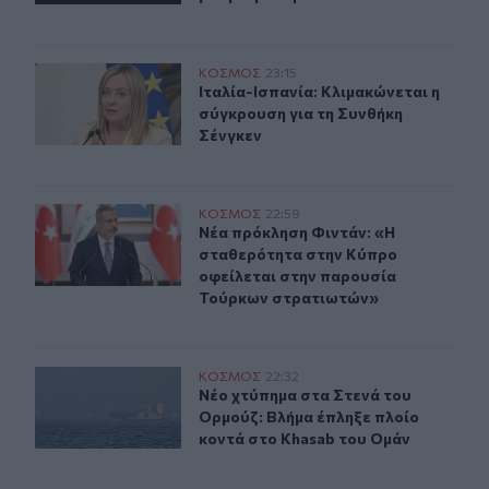
Ιταλία-Ισπανία: Κλιμακώνεται η σύγκρουση για τη Συνθ
ΚΟΣΜΟΣ
23:15
Ιταλία-Ισπανία: Κλιμακώνεται η σύ
Ιταλία-Ισπανία: Κλιμακώνεται η
σύγκρουση για τη Συνθήκη
Σένγκεν
Νέα πρόκληση Φιντάν: «Η σταθερότητα στην Κύπρο οφ
ΚΟΣΜΟΣ
22:59
Νέα πρόκληση Φιντάν: «Η σταθερό
Νέα πρόκληση Φιντάν: «Η
σταθερότητα στην Κύπρο
οφείλεται στην παρουσία
Τούρκων στρατιωτών»
Νέο χτύπημα στα Στενά του Ορμούζ: Βλήμα έπληξε πλοί
ΚΟΣΜΟΣ
22:32
Νέο χτύπημα στα Στενά του Ορμούζ
Νέο χτύπημα στα Στενά του
Ορμούζ: Βλήμα έπληξε πλοίο
κοντά στο Khasab του Ομάν