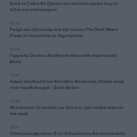
Αυτά τα ζώδια θα ζήσουν τον απόλυτο έρωτα έως το
τέλος του καλοκαιριού
00:35
Ρούχα και αξεσουάρ από την ταινία «The Devil Wears
Prada 2» πωλούνται σε δημοπρασία
23:59
Γερμανία: Drones εθεάθησαν πάνω από στρατιωτική
βάση
23:47
Χαμός στη Βουλή του Κοσόβου: Βουλευτής πέταξε αυγά
στον πρωθυπουργό - Δείτε βίντεο
23:39
Νέα έρευνα: Οι γυναίκες με δύο έως τρία παιδιά γερνούν
πιο αργά
23:31
Ολική έκλειψη ηλίου: Στις 12 Αυγούστου θα σκοτεινιάσει