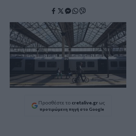
Facebook
Twitter
Messenger
Whatsapp
Viber
Προσθέστε το
cretalive.gr
ως
προτιμώμενη πηγή στο Google