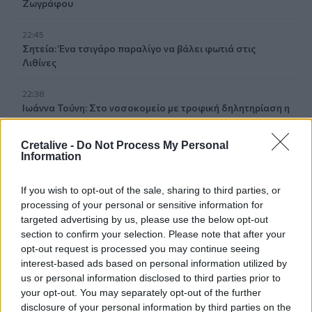
Ζωγράφου
22:45
Σητεία: Ένα τσιγάρο παραλίγο να βάλει φωτιά στις
Λιθίνες
22:38
Ιωάννα Τούνη: Στο νοσοκομείο με τροφική δηλητηρίαση η
influencer
Cretalive -
Do Not Process My Personal
22:32
Information
Νέο χτύπημα στα Στενά του Ορμούζ: Βλήμα έπληξε
πλοίο κοντά στο Khasab του Ομάν
If you wish to opt-out of the sale, sharing to third parties, or
processing of your personal or sensitive information for
22:27
targeted advertising by us, please use the below opt-out
Παράνοια σε γάμο στη Μαδέρα: Νόμιζαν ότι
section to confirm your selection. Please note that after your
παντρεύονται ο Κριστιάνο Ρονάλντο με την Χεορχίνα -
opt-out request is processed you may continue seeing
Βίντεο
interest-based ads based on personal information utilized by
us or personal information disclosed to third parties prior to
22:14
your opt-out. You may separately opt-out of the further
Nίκη της ΑΕΚ στο τελευταίο φιλικό πριν από τον ΟΦΗ
disclosure of your personal information by third parties on the