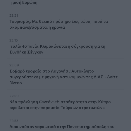
η μισή Ευρώπη
23:21
Τουρισμός: Με θετικό πρόσημο έως τώρα, παρά τα
σκαμπανεβάσματα, η χρονιά
23:15
Ιταλία-Ισπανία: Κλιμακώνεται η σύγκρουση για τη
Συνθήκη Σένγκεν
23:09
Σοβαρό τροχαίο στο Λαγονήσι: Αυτοκίνητο
συγκρούστηκε με μηχανή αστυνομικών της ΔΙΑΣ - Δείτε
βίντεο
22:59
Νέα πρόκληση Φιντάν: «Η σταθερότητα στην Κύπρο
οφείλεται στην παρουσία Τούρκων στρατιωτών»
22:53
Διακινούσαν ναρκωτικά στην Πανεπιστημιούπολη του