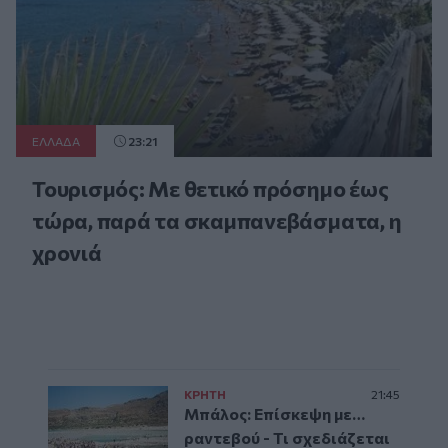
ΕΛΛAΔΑ
23:21
Τουρισμός: Με θετικό πρόσημο έως
τώρα, παρά τα σκαμπανεβάσματα, η
χρονιά
ΚΡΗΤΗ
21:45
Μπάλος: Επίσκεψη με…
ραντεβού - Τι σχεδιάζεται