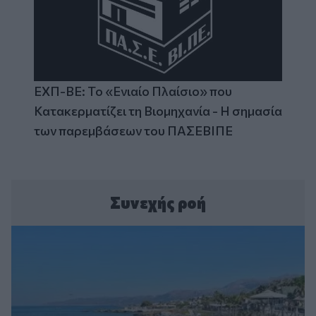
ΕΧΠ-ΒΕ: Το «Ενιαίο Πλαίσιο» που
Κατακερματίζει τη Βιομηχανία - Η σημασία
των παρεμβάσεων του ΠΑΣΕΒΙΠΕ
Συνεχής ροή