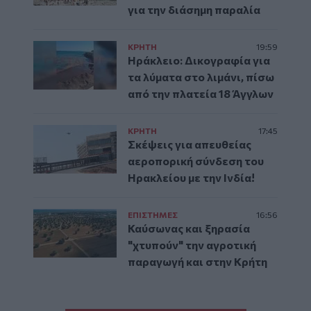
για την διάσημη παραλία
ΚΡΗΤΗ
19:59
Ηράκλειο: Δικογραφία για
τα λύματα στο λιμάνι, πίσω
από την πλατεία 18 Άγγλων
ΚΡΗΤΗ
17:45
Σκέψεις για απευθείας
αεροπορική σύνδεση του
Ηρακλείου με την Ινδία!
ΕΠΙΣΤΗΜΕΣ
16:56
Καύσωνας και ξηρασία
"χτυπούν" την αγροτική
παραγωγή και στην Κρήτη