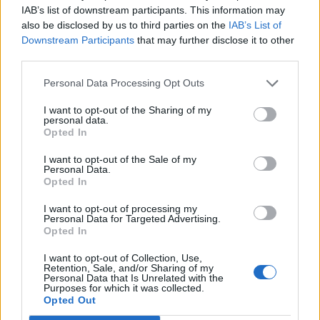
IAB’s list of downstream participants. This information may
22:11
also be disclosed by us to third parties on the
IAB’s List of
Γιάννης Κωνσταντέλιας: Μπαμπάς για δεύτερη φορά έγινε
Downstream Participants
that may further disclose it to other
ο ποδοσφαιριστής του ΠΑΟΚ
third parties.
22:03
Personal Data Processing Opt Outs
Τραγωδία στην Πάρο: Για ανθρωποκτονία από αμέλεια
κατηγορούνται οι γονείς του 4χρονου και ο ιδιοκτήτης
I want to opt-out of the Sharing of my
personal data.
του beach bar
Opted In
21:56
I want to opt-out of the Sale of my
Νέα διοίκηση για το Κέντρο Κρητικής Λογοτεχνίας
Personal Data.
Opted In
21:51
I want to opt-out of processing my
Στα ύψη το Σάββατο (08/08) ο υδράργυρος: Σε ποια
Personal Data for Targeted Advertising.
περιοχή το θερμόμετρο έδειξε 39,5 (πίνακας)
Opted In
I want to opt-out of Collection, Use,
Retention, Sale, and/or Sharing of my
ΠΕΡΙΣΣΟΤΕΡΑ
Personal Data that Is Unrelated with the
Purposes for which it was collected.
Opted Out