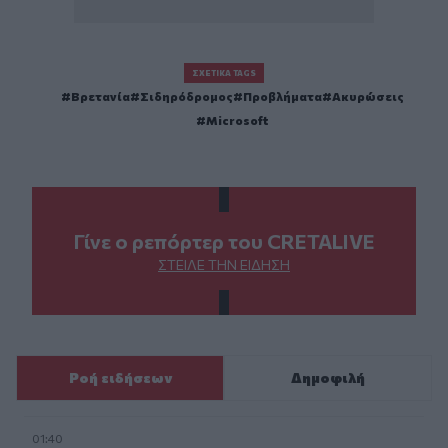
ΣΧΕΤΙΚΆ TAGS
Βρετανία
Σιδηρόδρομος
Προβλήματα
Ακυρώσεις
Microsoft
Γίνε ο ρεπόρτερ του CRETALIVE
ΣΤΕΊΛΕ ΤΗΝ ΕΊΔΗΣΗ
Ροή ειδήσεων
Δημοφιλή
01:40