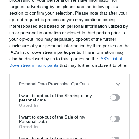
το Σάββατο (08-08)
targeted advertising by us, please use the below opt-out
section to confirm your selection. Please note that after your
18:44
opt-out request is processed you may continue seeing
Ευρωπαϊκή διάκριση για το Πανεπιστήμιο Κρήτης:
interest-based ads based on personal information utilized by
Χρηματοδότηση 1,5 εκατ. ευρώ για την Τεχνητή
us or personal information disclosed to third parties prior to
Νοημοσύνη
your opt-out. You may separately opt-out of the further
disclosure of your personal information by third parties on the
18:44
IAB’s list of downstream participants. This information may
Υψηλός κίνδυνος πυρκαγιάς την Παρασκευή στην Κρήτη
also be disclosed by us to third parties on the
IAB’s List of
Downstream Participants
that may further disclose it to other
18:37
third parties.
CrediaBank: Οικονομικά Αποτελέσματα A ’Εξαμήνου
2026 - Υψηλοί ρυθμοί ανάπτυξης και νέα ρεκόρ
Personal Data Processing Opt Outs
επιδόσεων
I want to opt-out of the Sharing of my
personal data.
18:32
Opted In
Αγωνία για την 20χρονη Ραφαέλα: Από το ΠΑΓΝΗ στην
Αθήνα η φοιτήτρια που τραυματίστηκε σε τροχαίο στο
I want to opt-out of the Sale of my
ΙΤΕ
Personal Data.
Opted In
I want to opt-out of processing my