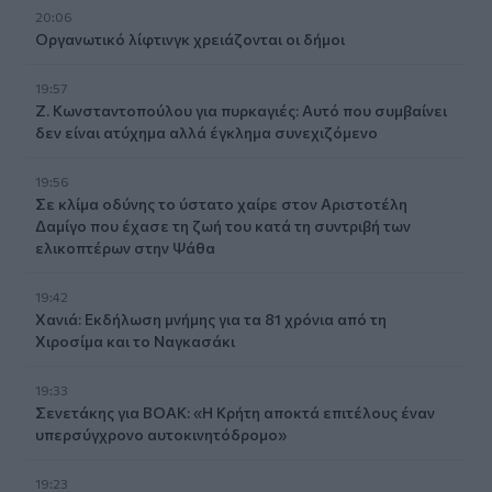
20:06
Οργανωτικό λίφτινγκ χρειάζονται οι δήμοι
19:57
Ζ. Κωνσταντοπούλου για πυρκαγιές: Αυτό που συμβαίνει
δεν είναι ατύχημα αλλά έγκλημα συνεχιζόμενο
19:56
Σε κλίμα οδύνης το ύστατο χαίρε στον Αριστοτέλη
Δαμίγο που έχασε τη ζωή του κατά τη συντριβή των
ελικοπτέρων στην Ψάθα
19:42
Χανιά: Εκδήλωση μνήμης για τα 81 χρόνια από τη
Χιροσίμα και το Ναγκασάκι
19:33
Σενετάκης για ΒΟΑΚ: «Η Κρήτη αποκτά επιτέλους έναν
υπερσύγχρονο αυτοκινητόδρομο»
19:23