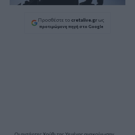
Προσθέστε το
cretalive.gr
ως
προτιμώμενη πηγή στο Google
Οι αντάρτες
Χούθι
της Υεμένης ανακοίνωσαν