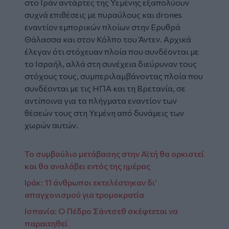
στο Ιράν αντάρτες της Υεμένης εξαπολύουν
συχνά επιθέσεις με πυραύλους και drones
εναντίον εμπορικών πλοίων στην Ερυθρά
Θάλασσα και στον Κόλπο του Άντεν. Αρχικά
έλεγαν ότι στόχευαν πλοία που συνδέονται με
το Ισραήλ, αλλά στη συνέχεια διεύρυναν τους
στόχους τους, συμπεριλαμβάνοντας πλοία που
συνδέονται με τις ΗΠΑ και τη Βρετανία, σε
αντίποινα για τα πλήγματα εναντίον των
θέσεών τους στη Υεμένη από δυνάμεις των
χωρών αυτών.
Το συμβούλιο μετάβασης στην Αϊτή θα ορκιστεί
και θα αναλάβει εντός της ημέρας
Ιράκ: 11 άνθρωποι εκτελέστηκαν δι’
απαγχονισμού για τρομοκρατία
Ισπανία: Ο Πέδρο Σάντσεθ σκέφτεται να
παραιτηθεί