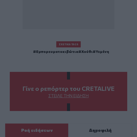
ΣΧΕΤΙΚΆ TAGS
Εμπορευματοκιβώτια
Χούθι
Υεμένη
Γίνε ο ρεπόρτερ του CRETALIVE
ΣΤΕΊΛΕ ΤΗΝ ΕΊΔΗΣΗ
Ροή ειδήσεων
Δημοφιλή