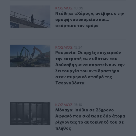
Ντύθηκε «Χάρος», ανέβηκε στην οροφή νοσοκομείου και
ΚΟΣΜΟΣ
18:09
Ντύθηκε «Χάρος», ανέβηκε στην ορο
Ντύθηκε «Χάρος», ανέβηκε στην
οροφή νοσοκομείου και...
σκόρπισε τον τρόμο
Ρουμανία: Οι αρχές επιχειρούν την εκτροπή των υδάτω
ΚΟΣΜΟΣ
15:24
Ρουμανία: Οι αρχές επιχειρούν την
Ρουμανία: Οι αρχές επιχειρούν
την εκτροπή των υδάτων του
Δούναβη για να παρατείνουν την
λειτουργία του αντιδραστήρα
στον πυρηνικό σταθμό της
Τσερναβόντα
Μόναχο: Ισόβια σε 25χρονο Αφγανό που σκότωσε δύο ά
ΚΟΣΜΟΣ
15:10
Μόναχο: Ισόβια σε 25χρονο Αφγανό
Μόναχο: Ισόβια σε 25χρονο
Αφγανό που σκότωσε δύο άτομα
ρίχνοντας το αυτοκίνητό του σε
πλήθος