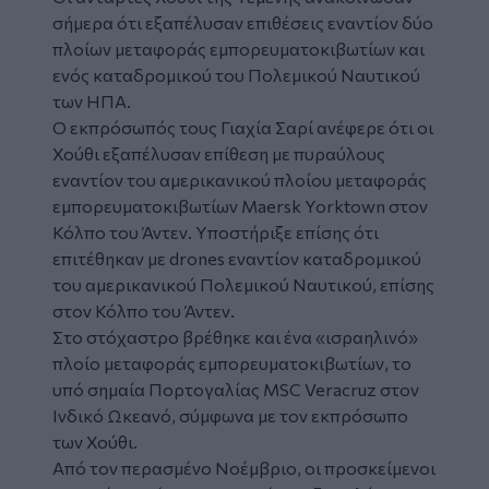
σήμερα ότι εξαπέλυσαν επιθέσεις εναντίον δύο
πλοίων μεταφοράς
εμπορευματοκιβωτίων
και
ενός καταδρομικού του Πολεμικού Ναυτικού
των ΗΠΑ.
Ο εκπρόσωπός τους Γιαχία Σαρί ανέφερε ότι οι
Χούθι εξαπέλυσαν επίθεση με πυραύλους
εναντίον του αμερικανικού πλοίου μεταφοράς
εμπορευματοκιβωτίων Maersk Yorktown στον
Κόλπο του Άντεν. Υποστήριξε επίσης ότι
επιτέθηκαν με drones εναντίον καταδρομικού
του αμερικανικού Πολεμικού Ναυτικού, επίσης
στον Κόλπο του Άντεν.
Στο στόχαστρο βρέθηκε και ένα «ισραηλινό»
πλοίο μεταφοράς εμπορευματοκιβωτίων, το
υπό σημαία Πορτογαλίας MSC Veracruz στον
Ινδικό Ωκεανό, σύμφωνα με τον εκπρόσωπο
των Χούθι.
Από τον περασμένο Νοέμβριο, οι προσκείμενοι