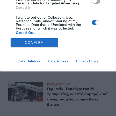
ΠΕΡΙΣΣΟΤΕΡΑ
Personal Data for Targeted Advertising.
Opted In
I want to opt-out of Collection, Use,
Retention, Sale, and/or Sharing of my
Personal Data that Is Unrelated with the
Purposes for which it was collected.
Opted Out
ΣΧΕΤΙΚA AΡΘΡΑ
CONFIRM
Νορβηγία: Μυστηριώδεις θάνατοι ταράνδων δημιουργο
ΚΟΣΜΟΣ
20:42
Νορβηγία: Μυστηριώδεις θάνατοι 
Νορβηγία: Μυστηριώδεις
θάνατοι ταράνδων δημιουργούν
Data Deletion
Data Access
Privacy Policy
ερωτηματικά
Γερμανία: Τουλάχιστον 25 τραυματίες, οι επτά σοβαρά, 
ΚΟΣΜΟΣ
20:15
Γερμανία: Τουλάχιστον 25 τραυματί
Γερμανία: Τουλάχιστον 25
τραυματίες, οι επτά σοβαρά, από
σύγκρουση δύο τραμ - Δείτε
βίντεο