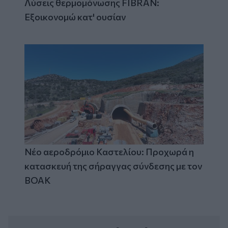
Λύσεις θερμομόνωσης FIBRAN:
Εξοικονομώ κατ' ουσίαν
Νέο αεροδρόμιο Καστελίου: Προχωρά η
κατασκευή της σήραγγας σύνδεσης με τον
ΒΟΑΚ