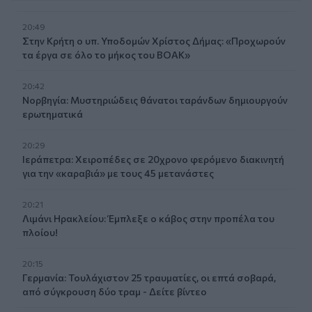
20:49
Στην Κρήτη ο υπ. Υποδομών Χρίστος Δήμας: «Προχωρούν
τα έργα σε όλο το μήκος του ΒΟΑΚ»
20:42
Νορβηγία: Μυστηριώδεις θάνατοι ταράνδων δημιουργούν
ερωτηματικά
20:29
Ιεράπετρα: Χειροπέδες σε 20χρονο φερόμενο διακινητή
για την «καραβιά» με τους 45 μετανάστες
20:21
Λιμάνι Ηρακλείου: Έμπλεξε ο κάβος στην προπέλα του
πλοίου!
20:15
Γερμανία: Τουλάχιστον 25 τραυματίες, οι επτά σοβαρά,
από σύγκρουση δύο τραμ - Δείτε βίντεο