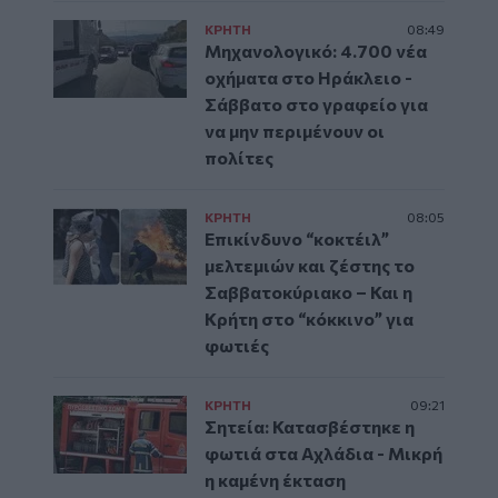
ΚΡΗΤΗ
08:49
Μηχανολογικό: 4.700 νέα
οχήματα στο Ηράκλειο -
Σάββατο στο γραφείο για
να μην περιμένουν οι
πολίτες
ΚΡΗΤΗ
08:05
Επικίνδυνο “κοκτέιλ”
μελτεμιών και ζέστης το
Σαββατοκύριακο – Και η
Κρήτη στο “κόκκινο” για
φωτιές
ΚΡΗΤΗ
09:21
Σητεία: Κατασβέστηκε η
φωτιά στα Αχλάδια - Μικρή
η καμένη έκταση