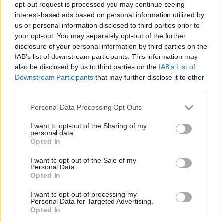
opt-out request is processed you may continue seeing
interest-based ads based on personal information utilized by
ΠΕΡΙΣΣΟΤΕΡΑ
us or personal information disclosed to third parties prior to
your opt-out. You may separately opt-out of the further
disclosure of your personal information by third parties on the
IAB’s list of downstream participants. This information may
also be disclosed by us to third parties on the
IAB’s List of
Downstream Participants
that may further disclose it to other
ΣΧΕΤΙΚA AΡΘΡΑ
third parties.
Personal Data Processing Opt Outs
Συνετρίβη πυροσβεστικό ελικόπτερο ενώ επιχειρούσε σ
ΚΟΣΜΟΣ
09:53
I want to opt-out of the Sharing of my
Συνετρίβη πυροσβεστικό ελικόπτερ
Συνετρίβη πυροσβεστικό
personal data.
ελικόπτερο ενώ επιχειρούσε σε
Opted In
μεγάλη δασική πυρκαγιά στη
Γιούτα
I want to opt-out of the Sale of my
Personal Data.
Opted In
Βερολίνο: «Στημένη προβοκάτσια» το περιστατικό με τ
ΚΟΣΜΟΣ
09:27
I want to opt-out of processing my
Βερολίνο: «Στημένη προβοκάτσια» τ
Βερολίνο: «Στημένη
Personal Data for Targeted Advertising.
Opted In
προβοκάτσια» το περιστατικό
με το drone, σύμφωνα με τη