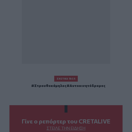
ΣΧΕΤΙΚΆ TAGS
Στρουθοκάμηλος
Αυτοκινητόδρομος
Γίνε ο ρεπόρτερ του CRETALIVE
ΣΤΕΊΛΕ ΤΗΝ ΕΊΔΗΣΗ