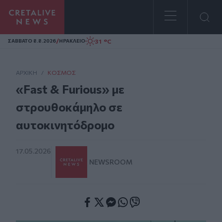
Homepage
/
31 °C
ΣAΒΒΑΤΟ 8.8.2026
ΗΡΑΚΛΕΙΟ
ΑΡΧΙΚΗ
/
ΚΌΣΜΟΣ
«Fast & Furious» με
στρουθοκάμηλο σε
αυτοκινητόδρομο
17.05.2026
NEWSROOM
Facebook
Twitter
Messenger
Whatsapp
Viber