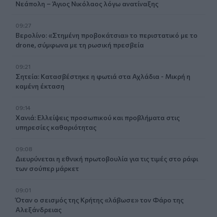
Νεάπολη – Άγιος Νικόλαος λόγω ανατίναξης
09:27
Βερολίνο: «Στημένη προβοκάτσια» το περιστατικό με το
drone, σύμφωνα με τη ρωσική πρεσβεία
09:21
Σητεία: Κατασβέστηκε η φωτιά στα Αχλάδια - Μικρή η
καμένη έκταση
09:14
Χανιά: Ελλείψεις προσωπικού και προβλήματα στις
υπηρεσίες καθαριότητας
09:08
Διευρύνεται η εθνική πρωτοβουλία για τις τιμές στο ράφι
των σούπερ μάρκετ
09:01
Όταν ο σεισμός της Κρήτης «λάβωσε» τον Φάρο της
Αλεξάνδρειας