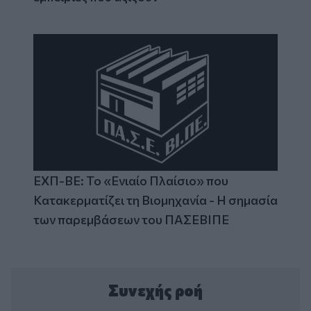
ΕΧΠ-ΒΕ: Το «Ενιαίο Πλαίσιο» που
Κατακερματίζει τη Βιομηχανία - Η σημασία
των παρεμβάσεων του ΠΑΣΕΒΙΠΕ
Συνεχής ροή