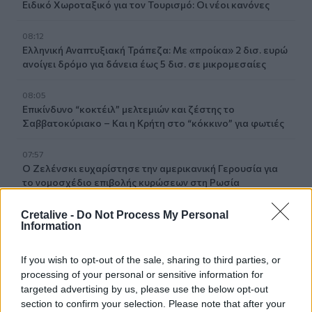
Ειδικό Χωροταξικό για τον Τουρισμό: Οι νέοι κανόνες
08:12
Ελληνική Αναπτυξιακή Τράπεζα: Με «προίκα» 2 δισ. ευρώ
ανοίγει δρόμο για δάνεια έως 5 δισ. σε μικρομεσαίες
08:05
Επικίνδυνο “κοκτέιλ” μελτεμιών και ζέστης το
Σαββατοκύριακο – Και η Κρήτη στο “κόκκινο” για φωτιές
07:57
Ο Ζελένσκι ευχαρίστησε την αμερικανική Γερουσία για
το νομοσχέδιο επιβολής κυρώσεων στη Ρωσία
07:51
Cretalive -
Do Not Process My Personal
Information
Θεσσαλονίκη: Άγνωστοι τρύπησαν και δηλητηρίασαν
δέντρα στο κέντρο της πόλης
If you wish to opt-out of the sale, sharing to third parties, or
07:43
processing of your personal or sensitive information for
Φωτιά στο Πόρτο Γερμενό: Σκύλος επέστρεψε με
targeted advertising by us, please use the below opt-out
εγκαύματα στα πόδια στο σπίτι που τον φρόντιζαν
section to confirm your selection. Please note that after your