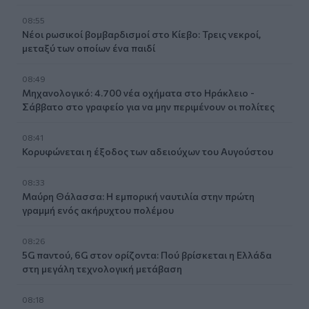
08:55
Νέοι ρωσικοί βομβαρδισμοί στο Κίεβο: Τρεις νεκροί,
μεταξύ των οποίων ένα παιδί
08:49
Μηχανολογικό: 4.700 νέα οχήματα στο Ηράκλειο -
Σάββατο στο γραφείο για να μην περιμένουν οι πολίτες
08:41
Κορυφώνεται η έξοδος των αδειούχων του Αυγούστου
08:33
Μαύρη Θάλασσα: Η εμπορική ναυτιλία στην πρώτη
γραμμή ενός ακήρυχτου πολέμου
08:26
5G παντού, 6G στον ορίζοντα: Πού βρίσκεται η Ελλάδα
στη μεγάλη τεχνολογική μετάβαση
08:18