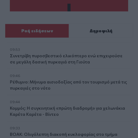
Ροή ειδήσεων
Δημοφιλή
09:53
Συνετρίβη πυροσβεστικό ελικόπτερο ενώ επιχειρούσε
σε μεγάλη δασική πυρκαγιά στη Γιούτα
09:46
Ρέθυμνο: Μήνυμα αισιοδοξίας από τον τουρισμό μετά τις
πυρκαγιές στο νότο
09:44
Κομμός: Η συγκινητική «πρώτη διαδρομή» για χελωνάκια
Καρέτα Καρέτα - Βίντεο
09:33
ΒΟΑΚ: Ολιγόλεπτη διακοπή κυκλοφορίας στο τμήμα