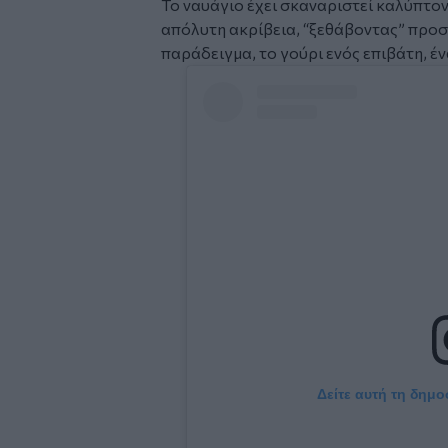
Το ναυάγιο έχει σκαναριστεί καλύπτο
απόλυτη ακρίβεια, “ξεθάβοντας” προσ
παράδειγμα, το γούρι ενός επιβάτη, έ
Social
Embed
Δείτε αυτή τη δημο