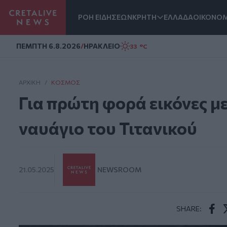
ΡΟΗ ΕΙΔΗΣΕΩΝ
ΚΡΗΤΗ
ΕΛΛΑΔΑ
ΟΙΚΟΝΟΜ
Homepage
ΠΕΜΠΤΗ 6.8.2026
/
ΗΡΑΚΛΕΙΟ
33 °C
ΑΡΧΙΚΗ
/
ΚΌΣΜΟΣ
Για πρώτη φορά εικόνες μ
ναυάγιο του Τιτανικού
21.05.2025
NEWSROOM
SHARE:
Face
T