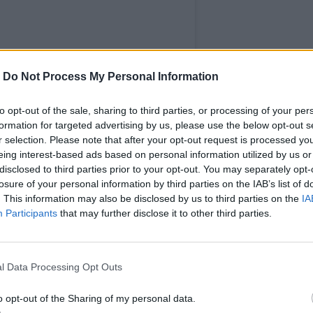
-
Do Not Process My Personal Information
to opt-out of the sale, sharing to third parties, or processing of your per
formation for targeted advertising by us, please use the below opt-out s
r selection. Please note that after your opt-out request is processed y
 χρήστη National Geographic (@natgeo)
eing interest-based ads based on personal information utilized by us or
disclosed to third parties prior to your opt-out. You may separately opt-
losure of your personal information by third parties on the IAB’s list of
 του National Geographic «Titanic: The
. This information may also be disclosed by us to third parties on the
IA
φιακή ανάσταση), το οποιο προβάλλεται σε
Participants
that may further disclose it to other third parties.
l Data Processing Opt Outs
ραυματίες σε ρωσικό πλήγμα εναντίον
o opt-out of the Sharing of my personal data.