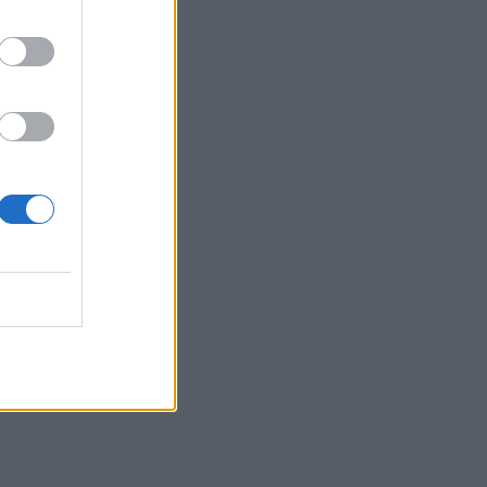
12:14
Μυστράς: «Αγαπούσε παθολογικά τους
γονείς του» λέει ο δικηγόρος του
55χρονου που έκρυβε το πτώμα του
πατέρα του σε καταψύκτη
12:12
Δωρεά κλιματιστικού στο Γραφείο
Ανηλίκων της Υποδιεύθυνσης Δίωξης
και Εξιχνίασης Εγκλημάτων Ηρακλείου
12:03
Σέρρες: Όλα τα σενάρια εξετάζονται
για την στυγερή δολοφονία του
68χρονου
11:56
Αγροτικές ενισχύσεις: Σε λειτουργία η
νέα πλατφόρμα myAGRO της ΑΑΔΕ
11:54