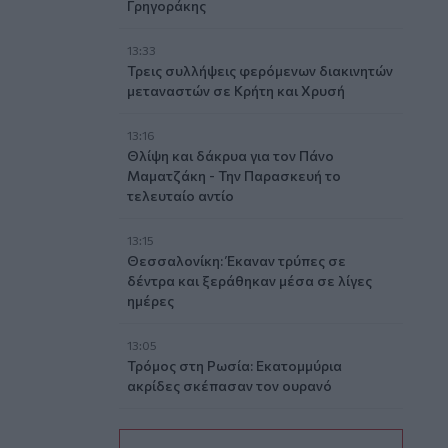
Γρηγοράκης
13:33
Τρεις συλλήψεις φερόμενων διακινητών
μεταναστών σε Κρήτη και Χρυσή
13:16
Θλίψη και δάκρυα για τον Πάνο
Μαματζάκη - Την Παρασκευή το
τελευταίο αντίο
13:15
Θεσσαλονίκη: Έκαναν τρύπες σε
δέντρα και ξεράθηκαν μέσα σε λίγες
ημέρες
13:05
Τρόμος στη Ρωσία: Εκατομμύρια
ακρίδες σκέπασαν τον ουρανό
13:00