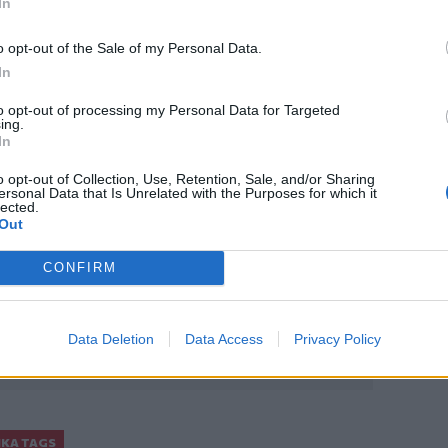
ισ. βαρελιών σχιστολιθικού πετρελαίου
In
 Energy του Καναδά για την κατασκευή
o opt-out of the Sale of my Personal Data.
In
to opt-out of processing my Personal Data for Targeted
ing.
In
o opt-out of Collection, Use, Retention, Sale, and/or Sharing
ο
Google News
και στο
Facebook
ersonal Data that Is Unrelated with the Purposes for which it
lected.
κανάλι μας στο
YouTube
Out
CONFIRM
Data Deletion
Data Access
Privacy Policy
ΙΚΆ TAGS