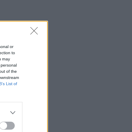
ιστορικό κτίριο
12:31
Φεστιβάλ Κρήτης: Μάγεψε η
μουσικοχορευτική παράσταση "Donna
Nobis Pace - Echoes of Hope"» -
Κατάμεστο το "Μάνος Χατζιδάκις"
sonal or
ection to
12:30
ou may
Ο Ντ. Τραμπ αρνείται ότι αντιμετωπίζει
 personal
έλλειψη πυρομαχικών
out of the
 downstream
12:23
B’s List of
Super Cup: Η μάχη των φιλάθλων για τα
διαθέσιμα εισιτήρια!
12:22
ΥΠΠΟ: Αυτοψία της Λ. Μενδώνη στα
Αιγόσθενα για τις επιπτώσεις της
πυρκαγιάς