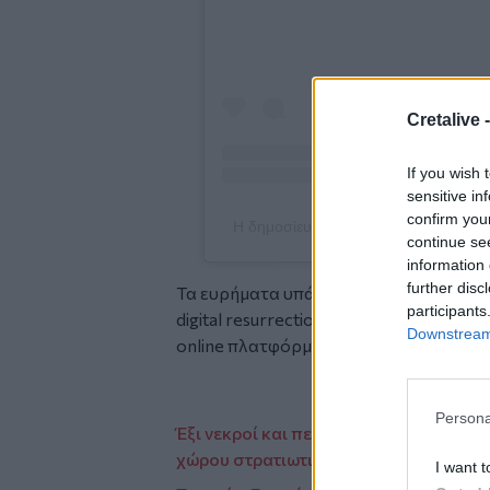
Cretalive 
If you wish 
sensitive in
confirm you
Η δημοσίευση κοινοποιήθηκε από το
continue se
information 
further disc
Τα ευρήματα υπάρχουν στο ντοκιμαντέρ
participants
digital resurrection»(Τιτανικός: Η ψη
Downstream 
online πλατφόρμες.
Persona
Έξι νεκροί και περισσότεροι από 10 τ
χώρου στρατιωτικής εκπαίδευσης
I want t