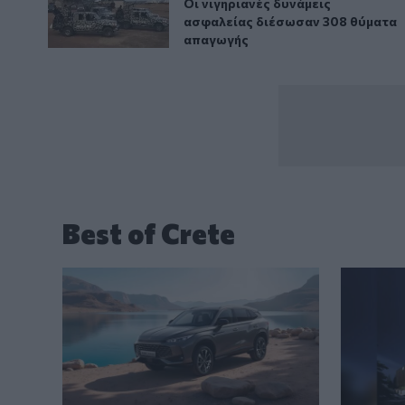
Οι νιγηριανές δυνάμεις ασφαλε
Οι νιγηριανές δυνάμεις
ασφαλείας διέσωσαν 308 θύματα
απαγωγής
Best of Crete