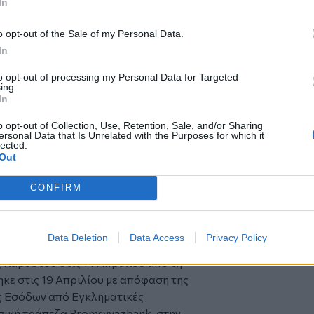
In
ον απεσταλμένο της Ελβετίας στην
μφέροντα των ΗΠΑ, για την κατάσχεση
o opt-out of the Sale of my Personal Data.
ο Lloyd’s List.
In
to opt-out of processing my Personal Data for Targeted
ing.
d & flagged tankers in retaliation for
In
 by US authorities (
@lloydslisted
yx5mTrC6dt
) suezmaxes are Prudent
o opt-out of Collection, Use, Retention, Sale, and/or Sharing
/t.co/IrKmWzfD7f
for updates
ersonal Data that Is Unrelated with the Purposes for which it
lected.
nn (@Michellewb_)
Out
CONFIRM
Data Deletion
Data Access
Privacy Policy
νόπλοιο, με προηγούμενη ονομασία
 Καρύστου στις 14 Απριλίου από τη
κε στις 19 Απριλίου με απόφαση της
 Εσόδων από Εγκληματικές
σική τράπεζα Promsvyazbank, στην