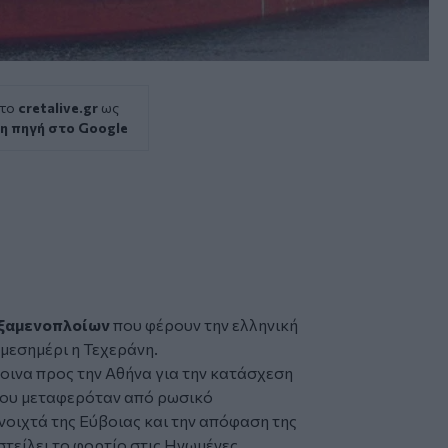
 το
cretalive.gr
ως
η πηγή στο Google
ξαμενοπλοίων
που φέρουν την
ελληνική
μεσημέρι η
Τεχεράνη
.
οινα προς την Αθήνα για την κατάσχεση
που μεταφερόταν από ρωσικό
νοιχτά της Εύβοιας και την απόφαση της
τείλει το φορτίο στις Ηνωμένες