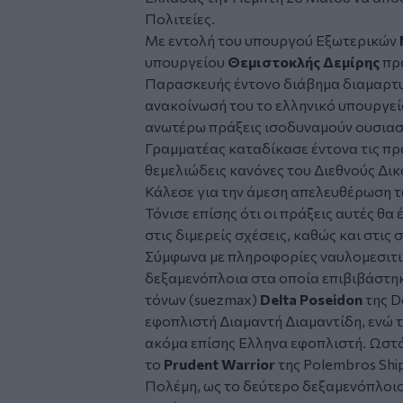
Πολιτείες.
Με εντολή του υπουργού Εξωτερικών
υπουργείου
Θεμιστοκλής Δεμίρης
πρα
Παρασκευής έντονο διάβημα διαμαρτυρ
ανακοίνωσή του το ελληνικό υπουργεί
ανωτέρω πράξεις ισοδυναμούν ουσιαστι
Γραμματέας καταδίκασε έντονα τις πρά
θεμελιώδεις κανόνες του Διεθνούς Δικ
Κάλεσε για την άμεση απελευθέρωση τ
Τόνισε επίσης ότι οι πράξεις αυτές θα
στις διμερείς σχέσεις, καθώς και στις σ
Σύμφωνα με πληροφορίες ναυλομεσιτικ
δεξαμενόπλοια στα οποία επιβιβάστηκα
τόνων (suezmax)
Delta Poseidon
της D
εφοπλιστή Διαμαντή Διαμαντίδη, ενώ τ
ακόμα επίσης Ελληνα εφοπλιστή. Ωστ
το
Prudent Warrior
της Polembros Shi
Πολέμη, ως το δεύτερο δεξαμενόπλοιο