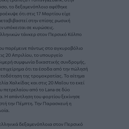
όσο, το δεξαμενόπλοιο αφέθηκε
οέκυψε ότι στις 17 Μαρτίου είχε
 μεταβιβαστεί στην επίσης ρωσική
εν υπόκειται σε κυρώσεις.
που παρέμεινε πάντως στο αγκυροβόλιο
τις 20 Απριλίου, το υπουργείο
διμερή συμφωνία δικαστικής συνδρομής,
 επιχείρημα ότι τα έσοδα από την πώλησή
ατοδότηση της τρομοκρατίας. Το αίτημα
ία Χαλκίδας και στις 20 Μαΐου το εκεί
υ πετρελαίου από το Lana σε δύο
. Η απάντληση του φορτίου ξεκίνησε
ωστή την Πέμπτη. Την Παρασκευή η
λοία.
 ελληνικά δεξαμενόπλοια στον Περσικό