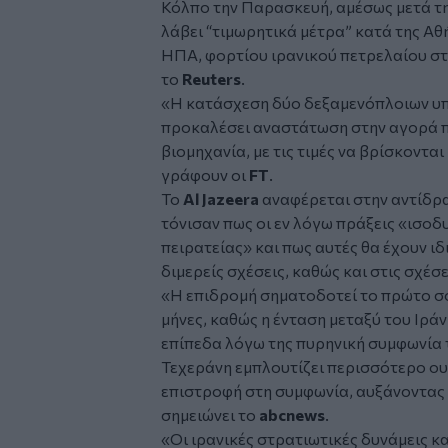
Κόλπο την Παρασκευή, αμέσως μετά τη
λάβει “τιμωρητικά μέτρα” κατά της Αθ
ΗΠΑ, φορτίου ιρανικού πετρελαίου στ
το
Reuters
.
«Η κατάσχεση δύο δεξαμενόπλοιων υπό
προκαλέσει αναστάτωση στην αγορά π
βιομηχανία, με τις τιμές να βρίσκοντα
γράφουν οι
FT
.
Το
Al Jazeera
αναφέρεται στην αντίδρα
τόνισαν πως οι εν λόγω πράξεις «ισοδ
πειρατείας» και πως αυτές θα έχουν ιδ
διμερείς σχέσεις, καθώς και στις σχέσε
«Η επιδρομή σηματοδοτεί το πρώτο σ
μήνες, καθώς η ένταση μεταξύ του Ιρά
επίπεδα λόγω της πυρηνική συμφωνία τ
Τεχεράνη εμπλουτίζει περισσότερο ουρ
επιστροφή στη συμφωνία, αυξάνοντας 
σημειώνει το
abcnews
.
«Οι ιρανικές στρατιωτικές δυνάμεις 