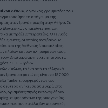
Νίκου Δένδια
, ο γενικός γραμματέας του
γματοποίησε το απόγευμα της
ίας στον Ιρανό πρέσβη στην Αθήνα. Σε
ο Εξωτερικών σημειώνει πως «οι
κά με πράξεις πειρατείας. Ο Γενικός
ξεις αυτές, οι οποίες αντιβαίνουν
αίου και της Διεθνούς Ναυσιπλοΐας.
ων πλοίων και των πληρωμάτων τους.
 έχουν ιδιαίτερα αρνητικές επιπτώσεις
χέσεις Ε.Ε. – Ιράν».
ών κύκλων, το ένα από τα ελληνικά
ν Ιρανοί στρατιώτες είναι το 157.000
elta Tankers, συμφερόντων του
ο δεύτερο ανήκει σε αδιευκρίνιστο
όσο, ορισμένες πηγές κατονομάζουν
pping, συμφερόντων της οικογενείας
 suezmax που κατέλαβαν οι ιρανικές