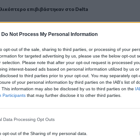
ελικόπτερο επιβιβάστηκαν στο Delta
TradeWinds, έξι Ιρανοί στρατιώτες που
 στο Delta Poseidon και το πλήρωμα του
-
Do Not Process My Personal Information
εντρωθεί στη γέφυρα για ανάκριση.
oseidon αλλά και το δεύτερο πλοίο με
to opt-out of the sale, sharing to third parties, or processing of your per
ικά χωρικά ύδατα και παραμένουν
formation for targeted advertising by us, please use the below opt-out s
είρηση έλαβε χώρα στον
Περσικό
r selection. Please note that after your opt-out request is processed y
κά δεξαμενόπλοια κινούνταν προς τους
eing interest-based ads based on personal information utilized by us or
disclosed to third parties prior to your opt-out. You may separately opt-
είναι φορτωμένο με ιρακινό αργό
losure of your personal information by third parties on the IAB’s list of
ηνικά διυλιστήρια.
. This information may also be disclosed by us to third parties on the
IA
εβδομάδας κατά την οποία οι ΗΠΑ
Participants
that may further disclose it to other third parties.
α φορτίο ιρανικού αργού πετρελαίου
na) που κρατείτο στην Ελλάδα. Η
θνή ληστεία». Σύμφωνα με το κρατικό
l Data Processing Opt Outs
ίο Εξωτερικών του Ιράν κάλεσε τον
ας στην Τεχεράνη προκειμένου να
o opt-out of the Sharing of my personal data.
ηρίζοντάς την «σαφή πράξη πειρατείας».