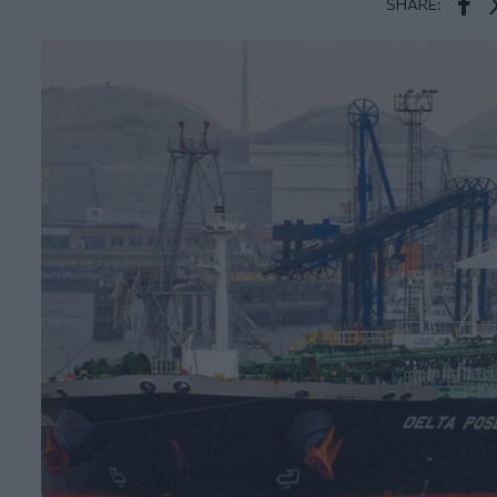
SHARE:
Face
T