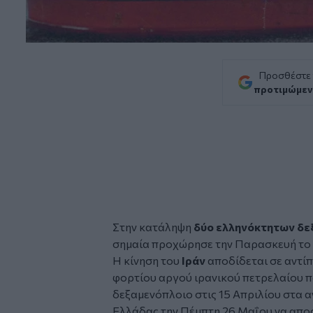
Προσθέστε
προτιμώμεν
Στην κατάληψη
δύο ελληνόκτητων
δε
σημαία προχώρησε την Παρασκευή το 
Η κίνηση του
Ιράν
αποδίδεται σε αντίπ
φορτίου αργού ιρανικού πετρελαίου 
δεξαμενόπλοιο στις 15 Απριλίου στα α
Ελλάδας την Πέμπτη 26 Μαΐου να αποσ