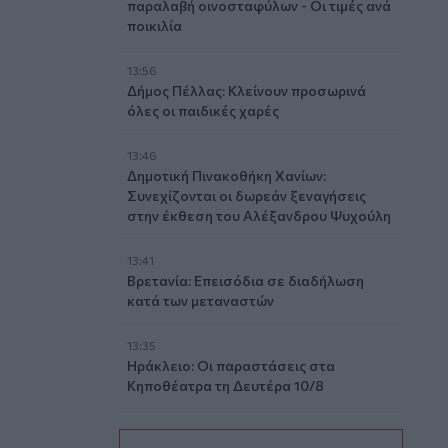
παραλαβή οινοσταφύλων - Οι τιμές ανά
ποικιλία
13:56
Δήμος Πέλλας: Κλείνουν προσωρινά
όλες οι παιδικές χαρές
13:46
Δημοτική Πινακοθήκη Χανίων:
Συνεχίζονται οι δωρεάν ξεναγήσεις
στην έκθεση του Αλέξανδρου Ψυχούλη
13:41
Βρετανία: Επεισόδια σε διαδήλωση
κατά των μεταναστών
13:35
Ηράκλειο: Οι παραστάσεις στα
Κηποθέατρα τη Δευτέρα 10/8
13:30