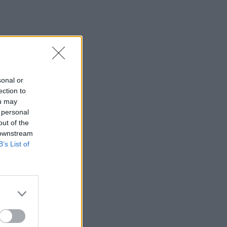
Ζαμπούνη
13:03
Κρητικές γεύσεις και μουσική
παράδοση σε μια ξεχωριστή βραδιά
στο Αβδού
sonal or
13:03
ection to
Αργεντινή: Επεισόδια μετά το τέλος
ou may
κινητοποίησης κατά νομοσχεδίου
 personal
ιδιοκτησίας
out of the
 downstream
12:56
B’s List of
Στη Σάμο για τη γιορτή της
Μεταμόρφωσης του Σωτήρος ο
Αρχιεπίσκοπος Κρήτης Ευγένιος
12:53
ΕΟΤ: Η Ελλάδα στις κορυφαίες επιλογές
των Ευρωπαίων ταξιδιωτών