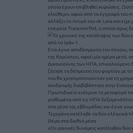
οποία έχουν επιβληθεί κυρώσεις. Ωστ
ελεύθερο, αφού από τα έγγραφά του πρ
αλλάξει το όνομά του σε Lana και είχε
εταιρεία Transmorflot, η οποία όμως δ
Ετσι έγινε αποδέσμευση του πλοίου, 
της Καρύστου, αφού μία ημέρα μετά, σ
Δικαιοσύνης των ΗΠΑ, επικαλούμενο 
ζήτησε τη δέσμευση του φορτίου με το
του θα χρησιμοποιούνταν για τη χρημ
συνδρομής διαβιβάστηκε στην Εισαγγελ
Πρωτοδικείο ενέκρινε τη μεταφορά το
μισθωμένα από τις ΗΠΑ δεξαμενόπλοια
στα μέσα της εβδομάδας και έγινε γν
Τεχεράνη κατέλαβε τα δύο ελληνικά π
Θέμα στα διεθνή μέσα
«Οι ιρανικές δυνάμεις κατέλαβαν δύο