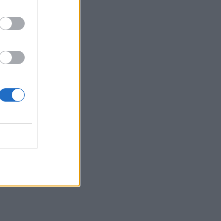
12:46
Βλάβη σε ταχύπλοο από Σαντορίνη
προς Ηράκλειο - Στο λιμάνι με
ασφάλεια 1.123 επιβάτες
12:42
Στο 3,4% υποχώρησε ο πληθωρισμός
τον Ιούλιο
12:39
Xειροπέδες σε 16χρονο στη Φλωρεντία
για την κατηγορία προπαγανδιστικής
δράσης με τρομοκρατικό κίνητρο
12:34
Από τον αργαλειό στο εφτάζυμο: Η
Κασταμονίτσα ζωντανεύει μνήμες και
γεύσεις άλλων εποχών
12:32
Συνελήφθη στη Γερμανία 31χρονος