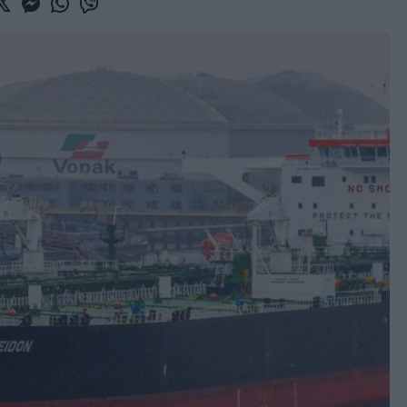
book
witter
Messenger
Whatsapp
Viber