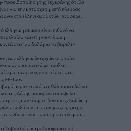
ν προειδοποίηση της Τεχεράνης ότι θα
ήνας για την κατάσχεση, από πλευράς
α ανοικτά ελληνικών ακτών, αναφέρει
 ελληνική σημαία είναι πιθανό να
ετρελαίου και στη ναυτιλιακή
ι κοντά στα 120 δολάρια το βαρέλι»
ση των ελληνικών αρχών οι οποίες
υναμούν ουσιαστικά με πράξεις
ιαίτερα αρνητικές επιπτώσεις στις
ις ΕΕ-Ιράν.
οβαρό περιστατικό στη θάλασσα εδώ και
ν και της Δύσης παραμένει σε υψηλά
ου με τις παγκόσμιες δυνάμεις. Καθώς η
άνιο, αυξάνονται οι ανησυχίες για μη
τον κίνδυνο ενός ευρύτερου πολέμου»,
κατέλαβαν δύο πετρελαιοφόρα υπό