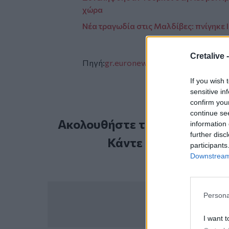
χώρα
Νέα τραγωδία στις Μαλδίβες: πνίγηκε 
Cretalive 
Πηγή:
gr.euronews.com
If you wish 
sensitive in
confirm you
continue se
Ακολουθήστε το Cretalive στ
information 
further disc
Κάντε εγγραφή στο 
participants
Downstream 
Persona
I want t