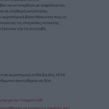
αν να εκτιναχθούν με ασφάλεια και
αι σε σταθερή κατάσταση.
ην αεροπορική βάση Μάουντεν Χομ τη
ποιώντας τις υπηρεσίες έκτακτης
 έρευνας για τη συντριβή.
α σε αεροπορική επίδειξη στις ΗΠΑ
άνθρωποι σκοτώθηκαν σε δύο
της με την Τουρκία η ΕΕ
ροσπάθησαν να περάσουν σφαίρες στη