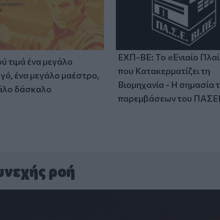
ΕΧΠ-ΒΕ: Το «Ενιαίο Πλα
ύ τιμά ένα μεγάλο
που Κατακερματίζει τη
γό, ένα μεγάλο μαέστρο,
Βιομηχανία - Η σημασία 
άλο δάσκαλο
παρεμβάσεων του ΠΑΣΕ
υνεχής ροή