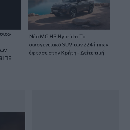
ίσιο»
Νέο MG HS Hybrid+: Το
οικογενειακό SUV των 224 ίππων
των
έφτασε στην Κρήτη - Δείτε τιμή
ΒΙΠΕ