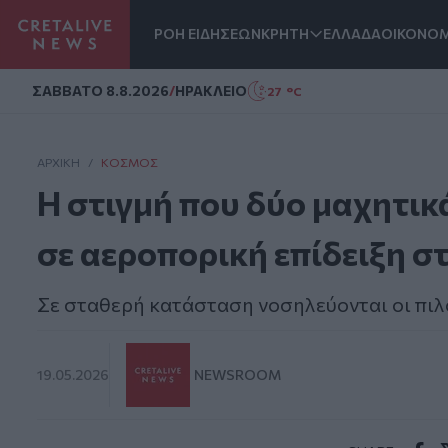
ΡΟΗ ΕΙΔΗΣΕΩΝ
ΚΡΗΤΗ
ΕΛΛΑΔΑ
ΟΙΚΟΝΟΜ
Homepage
ΣAΒΒΑΤΟ 8.8.2026
/
ΗΡΑΚΛΕΙΟ
27 °C
ΑΡΧΙΚΗ
/
ΚΌΣΜΟΣ
Η στιγμή που δύο μαχητικ
σε αεροπορική επίδειξη στ
Σε σταθερή κατάσταση νοσηλεύονται οι πιλ
19.05.2026
NEWSROOM