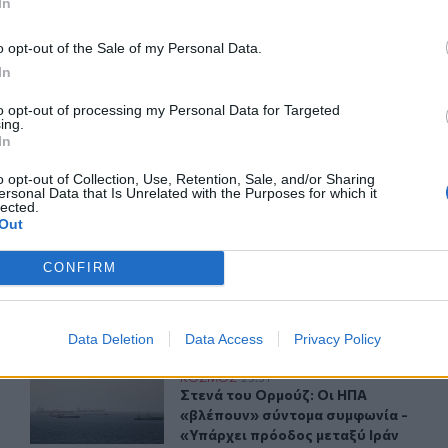
In
o opt-out of the Sale of my Personal Data.
ΙΚΆ TAGS
In
αεροσκάφη
Σύγκρουση
to opt-out of processing my Personal Data for Targeted
ing.
In
o opt-out of Collection, Use, Retention, Sale, and/or Sharing
ερ του CRETALIVE
ersonal Data that Is Unrelated with the Purposes for which it
lected.
ΤΗΝ ΕΊΔΗΣΗ
Out
CONFIRM
Data Deletion
Data Access
Privacy Policy
φιος να παίξει στο... WNBA
Στενά του Ορμούζ: Οι ΗΠΑ «βλέπουν» σύντομα συμφωνία
ΚΟΣΜΟΣ
23:31
έντερ δηλώνει υποψήφιος να παίξει στο... WNBA
Στενά του Ορμούζ: Οι ΗΠΑ «βλέπου
Στενά του Ορμούζ: Οι ΗΠΑ
«βλέπουν» σύντομα συμφωνία -
«Υπάρχει πρόοδος μεταξύ Ιράν