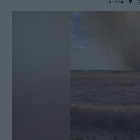
SHARE:
Face
T