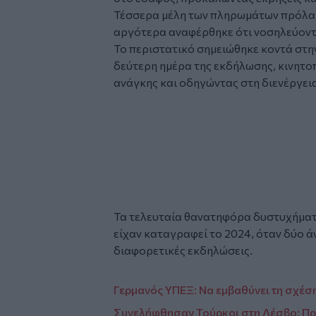
Τέσσερα μέλη των πληρωμάτων πρόλαβ
αργότερα αναφέρθηκε ότι νοσηλεύοντ
Το περιστατικό σημειώθηκε κοντά στ
δεύτερη ημέρα της εκδήλωσης, κινητο
ανάγκης και οδηγώντας στη διενέργεια
Glomex
Video
Τα τελευταία θανατηφόρα δυστυχήματ
είχαν καταγραφεί το 2024, όταν δύο 
διαφορετικές εκδηλώσεις.
Γερμανός ΥΠΕΞ: Να εμβαθύνει τη σχέση 
Συνελήφθησαν Τούρκοι στη Λέσβο: Π