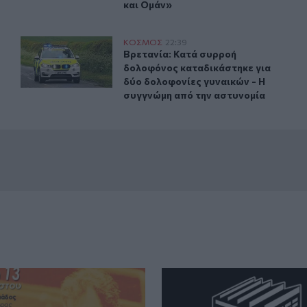
και Ομάν»
θηκε με μαχαίρι και τραυμάτισε δύο άτομα
Βρετανία: Κατά συρροή δολοφόνος καταδικάστηκε για δ
ΚΟΣΜΟΣ
22:39
ύπρο: Μοναχός επιτέθηκε με μαχαίρι και τραυμάτισε δύο ά
Βρετανία: Κατά συρροή δολοφόνος 
Βρετανία: Κατά συρροή
δολοφόνος καταδικάστηκε για
δύο δολοφονίες γυναικών - Η
συγγνώμη από την αστυνομία