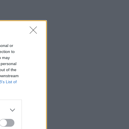
Μοναχός επιτέθηκε με μαχαίρι και
τραυμάτισε δύο άτομα
22:47
Σητεία: Φωτιά στα Αχλάδια, δύσκολη
μάχη με τις φλόγες - Βίντεο
sonal or
22:39
ection to
Βρετανία: Κατά συρροή δολοφόνος
ou may
καταδικάστηκε για δύο δολοφονίες
 personal
γυναικών - Η συγγνώμη από την
out of the
αστυνομία
 downstream
B’s List of
22:32
Πανεπιστήμιο Κρήτης: 3,35 εκατ. ευρώ
από το Υπουργείο Παιδείας, για το
στεγαστικό επίδομα των φοιτητών
22:22
Ηράκλειο: “Σκουπίδια κατάχαμα, μια
ψησταριά στο πουθενά κι ένα αμάξι