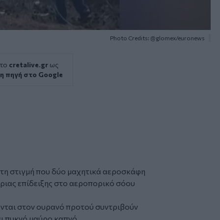
Photo Credits: @glomex/euronews
 το
cretalive.gr
ως
η πηγή στο Google
 τη στιγμή που δύο μαχητικά αεροσκάφη
έριας επίδειξης στο αεροπορικό σόου
νται στον ουρανό προτού συντριβούν
ι πυκνό μαύρο καπνό.