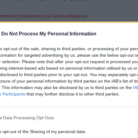
Ισπανός τουρίστας ενώ έκανε σέρφινγκ
-
Do Not Process My Personal Information
to opt-out of the sale, sharing to third parties, or processing of your per
formation for targeted advertising by us, please use the below opt-out s
r selection. Please note that after your opt-out request is processed y
eing interest-based ads based on personal information utilized by us or
ο
Google News
και στο
Facebook
disclosed to third parties prior to your opt-out. You may separately opt-
losure of your personal information by third parties on the IAB’s list of
κανάλι μας στο
YouTube
. This information may also be disclosed by us to third parties on the
IA
Participants
that may further disclose it to other third parties.
l Data Processing Opt Outs
o opt-out of the Sharing of my personal data.