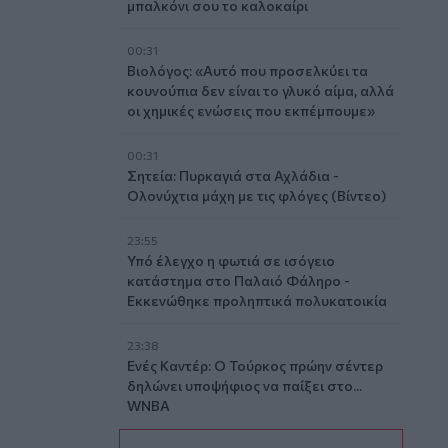
μπαλκόνι σου το καλοκαίρι
00:31
Βιολόγος: «Αυτό που προσελκύει τα
κουνούπια δεν είναι το γλυκό αίμα, αλλά
οι χημικές ενώσεις που εκπέμπουμε»
00:31
Σητεία: Πυρκαγιά στα Αχλάδια -
Ολονύχτια μάχη με τις φλόγες (Βίντεο)
23:55
Υπό έλεγχο η φωτιά σε ισόγειο
κατάστημα στο Παλαιό Φάληρο -
Εκκενώθηκε προληπτικά πολυκατοικία
23:38
Ενές Καντέρ: Ο Τούρκος πρώην σέντερ
δηλώνει υποψήφιος να παίξει στο...
WNBA