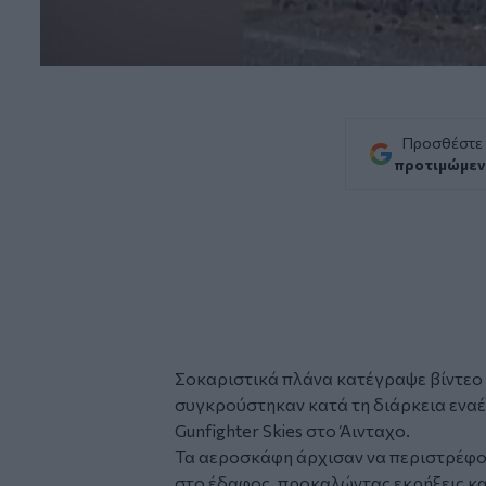
Προσθέστε
προτιμώμεν
Σοκαριστικά πλάνα κατέγραψε βίντεο
συγκρούστηκαν
κατά τη διάρκεια ενα
Gunfighter Skies στο Άινταχο.
Τα
αεροσκάφη
άρχισαν να περιστρέφο
στο έδαφος, προκαλώντας εκρήξεις κα