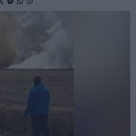
book
witter
Messenger
Whatsapp
Viber