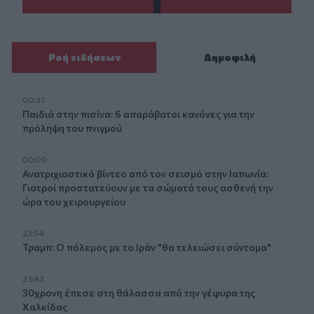
Ροή ειδήσεων
Δημοφιλή
00:31
Παιδιά στην πισίνα: 6 απαράβατοι κανόνες για την
πρόληψη του πνιγμού
00:00
Ανατριχιαστικό βίντεο από τον σεισμό στην Ιαπωνία:
Γιατροί προστατεύουν με τα σώματά τους ασθενή την
ώρα του χειρουργείου
23:54
Τραμπ: Ο πόλεμος με το Ιράν "θα τελειώσει σύντομα"
23:43
30χρονη έπεσε στη θάλασσα από την γέφυρα της
Χαλκίδας