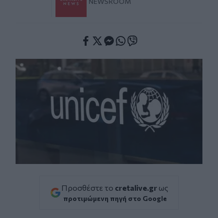
NEWSROOM
Facebook
Twitter
Messenger
Whatsapp
Viber
Προσθέστε το
cretalive.gr
ως
προτιμώμενη πηγή στο Google