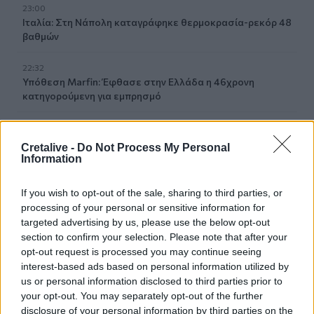
23:00
Ιταλία: Στη Νάπολη καταγράφηκε θερμοκρασία-ρεκόρ 48
βαθμών
22:32
Υπόθεση Marfin: Έφθασε στην Ελλάδα η 46χρονη
κατηγορούμενη για εμπρησμό
22:30
Αυτές είναι οι πιο επικίνδυνες εβδομάδες για μεγάλες
Cretalive -
Do Not Process My Personal
πυρκαγιές
Information
22:21
If you wish to opt-out of the sale, sharing to third parties, or
Χρήστος Δάντης: «Δεν περίμενα την αχαριστία, 22 χρόνια
processing of your personal or sensitive information for
μετά και συνάδελφοι προσπαθούν να ξεχάσουν ότι
targeted advertising by us, please use the below opt-out
έγραψα αυτό το τραγούδι»
section to confirm your selection. Please note that after your
opt-out request is processed you may continue seeing
22:14
interest-based ads based on personal information utilized by
Ξεκινούν τα δοκιμαστικά δρομολόγια της επέκτασης του
us or personal information disclosed to third parties prior to
Μετρό Θεσσαλονίκης
your opt-out. You may separately opt-out of the further
disclosure of your personal information by third parties on the