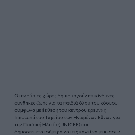
Οι πλούσιες χώρες δημιουργούν επικίνδυνες
συνθήκες ζωής για τα
παιδιά
όλου του κόσμου,
σύμφωνα με έκθεση του κέντρου έρευνας
Innocenti του Ταμείου των Ηνωμένων Εθνών για
την Παιδική Ηλικία (
UNICEF
) που
δημοσιεύεται σήμερα και τις καλεί να μειώσουν