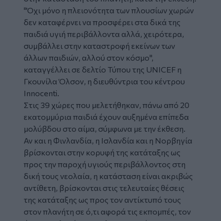
"Όχι μόνο η πλειονότητα των πλουσίων χωρών
δεν καταφέρνει να προσφέρει στα δικά της
παιδιά υγιή περιβάλλοντα αλλά, χειρότερα,
συμβάλλει στην καταστροφή εκείνων των
άλλων παιδιών, αλλού στον κόσμο",
καταγγέλλει σε δελτίο Τύπου της UNICEF η
Γκουνίλα Όλσον, η διευθύντρια του κέντρου
Innocenti.
Στις 39 χώρες που μελετήθηκαν, πάνω από 20
εκατομμύρια παιδιά έχουν αυξημένα επίπεδα
μολύβδου στο αίμα, σύμφωνα με την έκθεση.
Αν και η Φινλανδία, η Ισλανδία και η Νορβηγία
βρίσκονται στην κορυφή της κατάταξης ως
προς την παροχή υγιούς περιβάλλοντος στη
δική τους νεολαία, η κατάσταση είναι ακριβώς
αντίθετη, βρίσκονται στις τελευταίες θέσεις
της κατάταξης ως προς τον αντίκτυπό τους
στον πλανήτη σε ό,τι αφορά τις εκπομπές, τον