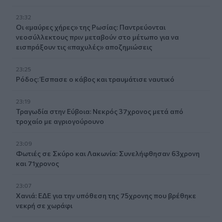
23:32
Οι «μαύρες χήρες» της Ρωσίας: Παντρεύονται
νεοσύλλεκτους πριν μεταβούν στο μέτωπο για να
εισπράξουν τις «παχυλές» αποζημιώσεις
23:25
Ρόδος: Έσπασε ο κάβος και τραυμάτισε ναυτικό
23:19
Τραγωδία στην Εύβοια: Νεκρός 37χρονος μετά από
τροχαίο με αγριογούρουνο
23:09
Φωτιές σε Σκύρο και Λακωνία: Συνελήφθησαν 63χρονη
και 71χρονος
23:07
Χανιά: ΕΔΕ για την υπόθεση της 75χρονης που βρέθηκε
νεκρή σε χωράφι