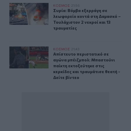
Συρία: Βόμβα εξερράγη σε λεωφορείο κοντά στη Δαμασκό
ΚΟΣΜΟΣ
21:56
Συρία: Βόμβα εξερράγη σε λεωφορεί
Συρία: Βόμβα εξερράγη σε
λεωφορείο κοντά στη Δαμασκό –
Τουλάχιστον 2 νεκροί και 13
τραυματίες
Απίστευτο περιστατικό σε αγώνα μπέιζμπολ: Μπαστούνι 
ΚΟΣΜΟΣ
21:43
Απίστευτο περιστατικό σε αγώνα μπ
Απίστευτο περιστατικό σε
αγώνα μπέιζμπολ: Μπαστούνι
παίκτη εκτοξεύτηκε στις
κερκίδες και τραυμάτισε θεατή -
Δείτε βίντεο