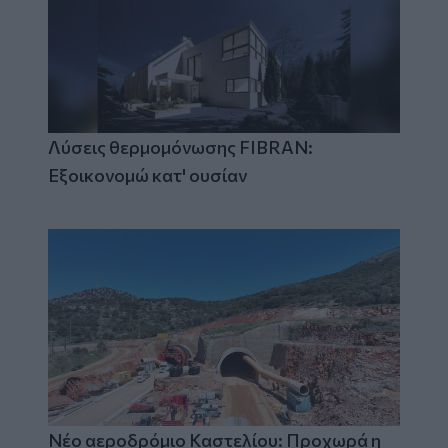
Λύσεις θερμομόνωσης FIBRAN:
Εξοικονομώ κατ' ουσίαν
Νέο αεροδρόμιο Καστελίου: Προχωρά η