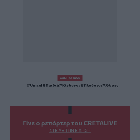
ΣΧΕΤΙΚΆ TAGS
Unicef
Παιδιά
Κίνδυνος
Πλούσιοι
Χώρες
Γίνε ο ρεπόρτερ του CRETALIVE
ΣΤΕΊΛΕ ΤΗΝ ΕΊΔΗΣΗ