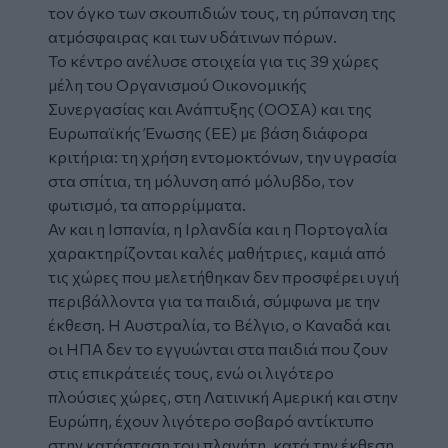
τον όγκο των σκουπιδιών τους, τη ρύπανση της
ατμόσφαιρας και των υδάτινων πόρων.
Το κέντρο ανέλυσε στοιχεία για τις 39 χώρες
μέλη του Οργανισμού Οικονομικής
Συνεργασίας και Ανάπτυξης (ΟΟΣΑ) και της
Ευρωπαϊκής Ένωσης (ΕΕ) με βάση διάφορα
κριτήρια: τη χρήση εντομοκτόνων, την υγρασία
στα σπίτια, τη μόλυνση από μόλυβδο, τον
φωτισμό, τα απορρίμματα.
Αν και η Ισπανία, η Ιρλανδία και η Πορτογαλία
χαρακτηρίζονται καλές μαθήτριες, καμιά από
τις χώρες που μελετήθηκαν δεν προσφέρει υγιή
περιβάλλοντα για τα παιδιά, σύμφωνα με την
έκθεση. Η Αυστραλία, το Βέλγιο, ο Καναδά και
οι ΗΠΑ δεν το εγγυώνται στα παιδιά που ζουν
στις επικράτειές τους, ενώ οι λιγότερο
πλούσιες χώρες, στη Λατινική Αμερική και στην
Ευρώπη, έχουν λιγότερο σοβαρό αντίκτυπο
στην κατάσταση του πλανήτη, κατά την έκθεση.