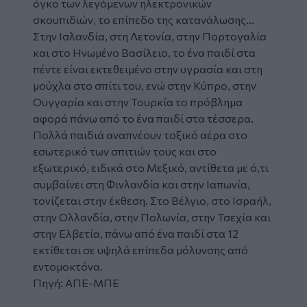
όγκο των λεγόμενων ηλεκτρονικών
σκουπιδιών, το επίπεδο της κατανάλωσης...
Στην Ισλανδία, στη Λετονία, στην Πορτογαλία
και στο Ηνωμένο Βασίλειο, το ένα παιδί στα
πέντε είναι εκτεθειμένο στην υγρασία και στη
μούχλα στο σπίτι του, ενώ στην Κύπρο, στην
Ουγγαρία και στην Τουρκία το πρόβλημα
αφορά πάνω από το ένα παιδί στα τέσσερα.
Πολλά παιδιά αναπνέουν τοξικό αέρα στο
εσωτερικό των σπιτιών τους και στο
εξωτερικό, ειδικά στο Μεξικό, αντίθετα με ό,τι
συμβαίνει στη Φινλανδία και στην Ιαπωνία,
τονίζεται στην έκθεση. Στο Βέλγιο, στο Ισραήλ,
στην Ολλανδία, στην Πολωνία, στην Τσεχία και
στην Ελβετία, πάνω από ένα παιδί στα 12
εκτίθεται σε υψηλά επίπεδα μόλυνσης από
εντομοκτόνα.
Πηγή: ΑΠΕ-ΜΠΕ