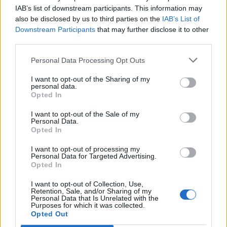
22:05
IAB’s list of downstream participants. This information may
Τζόκερ: Αυτοί είναι οι τυχεροί αριθμοί που κερδίζουν
also be disclosed by us to third parties on the
IAB’s List of
πάνω από 2 εκατ. ευρώ
Downstream Participants
that may further disclose it to other
third parties.
21:56
Συρία: Βόμβα εξερράγη σε λεωφορείο κοντά στη
Personal Data Processing Opt Outs
Δαμασκό – Τουλάχιστον 2 νεκροί και 13 τραυματίες
I want to opt-out of the Sharing of my
personal data.
21:43
Opted In
Απίστευτο περιστατικό σε αγώνα μπέιζμπολ: Μπαστούνι
παίκτη εκτοξεύτηκε στις κερκίδες και τραυμάτισε θεατή
I want to opt-out of the Sale of my
- Δείτε βίντεο
Personal Data.
Opted In
21:30
I want to opt-out of processing my
Γκουτέρες: Άμεσος τερματισμός των επιθέσεων κατά
Personal Data for Targeted Advertising.
αμάχων σε Ουκρανία και Ρωσία
Opted In
I want to opt-out of Collection, Use,
21:26
Retention, Sale, and/or Sharing of my
Αδιάκοπες οι ροές μεταναστών στην Κρήτη: Νέα
Personal Data that Is Unrelated with the
Purposes for which it was collected.
«καραβιά» στον Τσούτσουρα - Ανάμεσά τους γυναίκες
Opted Out
και μικρά παιδιά