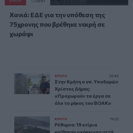
ΚΡΗΤΗ
23:07
Χανιά: ΕΔΕ για την υπόθεση της
75χρονης που βρέθηκε νεκρή σε
χωράφι
ΚΡΗΤΗ
20:49
Στην Κρήτη ο υπ. Υποδομών
Χρίστος Δήμας:
«Προχωρούν τα έργα σε
όλο το μήκος του ΒΟΑΚ»
ΚΡΗΤΗ
19:23
Ρέθυμνο: 19 κτίρια
κρίθηκαν «κόκκινα» μετά