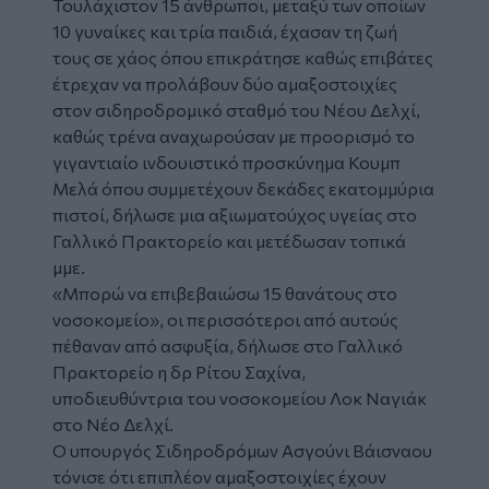
Τουλάχιστον 15 άνθρωποι, μεταξύ των οποίων
10 γυναίκες και τρία παιδιά, έχασαν τη ζωή
τους σε χάος όπου επικράτησε καθώς επιβάτες
έτρεχαν να προλάβουν δύο αμαξοστοιχίες
στον
σιδηροδρομικό σταθμό
του
Νέου Δελχί
,
καθώς τρένα αναχωρούσαν με προορισμό το
γιγαντιαίο ινδουιστικό προσκύνημα Κουμπ
Μελά όπου συμμετέχουν δεκάδες εκατομμύρια
πιστοί, δήλωσε μια αξιωματούχος υγείας στο
Γαλλικό Πρακτορείο και μετέδωσαν τοπικά
μμε.
«Μπορώ να επιβεβαιώσω 15 θανάτους στο
νοσοκομείο», οι περισσότεροι από αυτούς
πέθαναν από ασφυξία, δήλωσε στο Γαλλικό
Πρακτορείο η δρ Ρίτου Σαχίνα,
υποδιευθύντρια του νοσοκομείου Λοκ Ναγιάκ
στο Νέο Δελχί.
Ο υπουργός Σιδηροδρόμων Ασγούνι Βάισναου
τόνισε ότι επιπλέον αμαξοστοιχίες έχουν