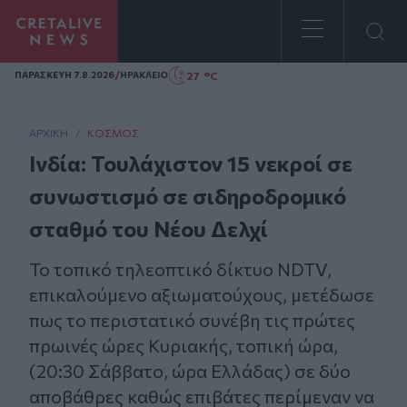
Homepage
/
27 °C
ΠΑΡΑΣΚΕΥΗ 7.8.2026
ΗΡΑΚΛΕΙΟ
ΑΡΧΙΚΗ
/
ΚΌΣΜΟΣ
Ινδία: Τουλάχιστον 15 νεκροί σε
συνωστισμό σε σιδηροδρομικό
σταθμό του Νέου Δελχί
Το τοπικό τηλεοπτικό δίκτυο NDTV,
επικαλούμενο αξιωματούχους, μετέδωσε
πως το περιστατικό συνέβη τις πρώτες
πρωινές ώρες Κυριακής, τοπική ώρα,
(20:30 Σάββατο, ώρα Ελλάδας) σε δύο
αποβάθρες καθώς επιβάτες περίμεναν να