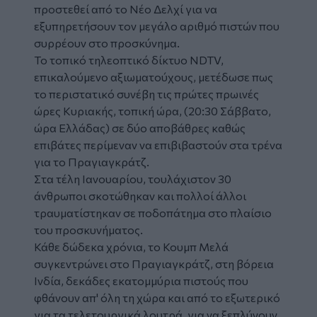
προστεθεί από το Νέο Δελχί για να
εξυπηρετήσουν τον μεγάλο αριθμό πιστών που
συρρέουν στο προσκύνημα.
Το τοπικό τηλεοπτικό δίκτυο NDTV,
επικαλούμενο αξιωματούχους, μετέδωσε πως
το περιστατικό συνέβη τις πρώτες πρωινές
ώρες Κυριακής, τοπική ώρα, (20:30 Σάββατο,
ώρα Ελλάδας) σε δύο αποβάθρες καθώς
επιβάτες περίμεναν να επιβιβαστούν στα τρένα
για το Πραγιαγκράτζ.
Στα τέλη Ιανουαρίου, τουλάχιστον 30
άνθρωποι σκοτώθηκαν και πολλοί άλλοι
τραυματίστηκαν σε ποδοπάτημα στο πλαίσιο
του προσκυνήματος.
Κάθε δώδεκα χρόνια, το Κουμπ Μελά
συγκεντρώνει στο Πραγιαγκράτζ, στη βόρεια
Ινδία, δεκάδες εκατομμύρια πιστούς που
φθάνουν απ' όλη τη χώρα και από το εξωτερικό
για τα τελετουργικά λουτρά, για να ξεπλύνουν