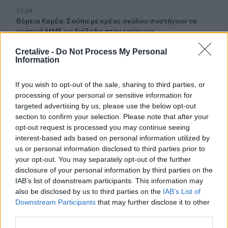
20:34
Βόρεια Κορέα: Σούπα με κρέας σκύλου συστήνουν τα
κρατικά ΜΜΕ ως διέξοδο στον καύσωνα
Cretalive -
Do Not Process My Personal
20:28
Information
Εθνικό Ίδρυμα «Ελευθέριος Κ. Βενιζέλος» - Παράρτημα
Αμερικής: Δημιουργεί το πρώτο Κληροδότημά του!
If you wish to opt-out of the sale, sharing to third parties, or
processing of your personal or sensitive information for
20:17
targeted advertising by us, please use the below opt-out
Σητεία: Φωτιά στα Αχλάδια - Μεγάλη κινητοποίηση από
section to confirm your selection. Please note that after your
την Πυροσβεστική! (Βίντεο)
opt-out request is processed you may continue seeing
interest-based ads based on personal information utilized by
20:07
us or personal information disclosed to third parties prior to
Ρέθυμνο: Φωτιά σε σπίτι προκάλεσε αναστάτωση στην
your opt-out. You may separately opt-out of the further
Καλλιθέα
disclosure of your personal information by third parties on the
IAB’s list of downstream participants. This information may
19:59
also be disclosed by us to third parties on the
IAB’s List of
Μαρούσι: Συνελήφθη 35χρονος με 106 συσκευασίες
Downstream Participants
that may further disclose it to other
χασίς σε προαύλιο χώρο σχολείου
third parties.
19:55