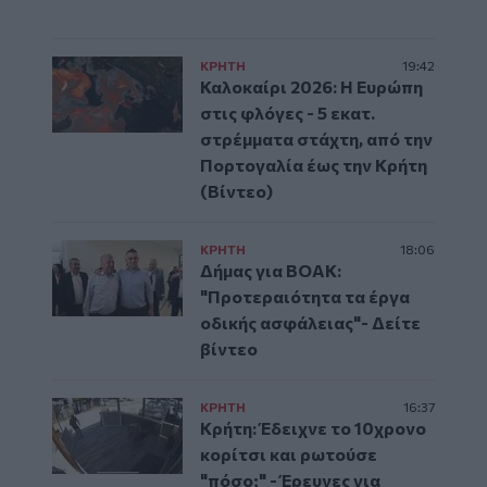
ΚΡΗΤΗ
19:42
Καλοκαίρι 2026: Η Ευρώπη
στις φλόγες - 5 εκατ.
στρέμματα στάχτη, από την
Πορτογαλία έως την Κρήτη
(Βίντεο)
ΚΡΗΤΗ
18:06
Δήμας για ΒΟΑΚ:
"Προτεραιότητα τα έργα
οδικής ασφάλειας"- Δείτε
βίντεο
ΚΡΗΤΗ
16:37
Κρήτη: Έδειχνε το 10χρονο
κορίτσι και ρωτούσε
"πόσο;" - Έρευνες για