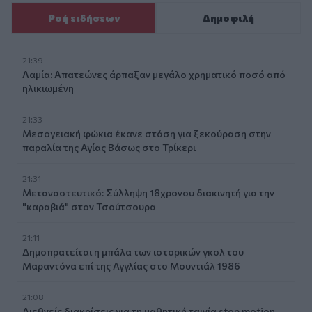
Ροή ειδήσεων
Δημοφιλή
21:39
Λαμία: Απατεώνες άρπαξαν μεγάλο χρηματικό ποσό από
ηλικιωμένη
21:33
Μεσογειακή φώκια έκανε στάση για ξεκούραση στην
παραλία της Αγίας Βάσως στο Τρίκερι
21:31
Μεταναστευτικό: Σύλληψη 18χρονου διακινητή για την
"καραβιά" στον Τσούτσουρα
21:11
Δημοπρατείται η μπάλα των ιστορικών γκολ του
Μαραντόνα επί της Αγγλίας στο Μουντιάλ 1986
21:08
Διεθνείς διακρίσεις για τη μαθητική ταινία stop motion