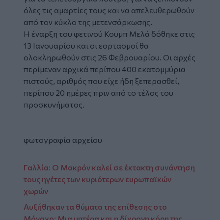
όλες τις αμαρτίες τους και να απελευθερωθούν
από τον κύκλο της μετενσάρκωσης.
Η έναρξη του φετινού Κουμπ Μελά δόθηκε στις
13 Ιανουαρίου και οι εορτασμοί θα
ολοκληρωθούν στις 26 Φεβρουαρίου. Οι αρχές
περίμεναν αρχικά περίπου 400 εκατομμύρια
πιστούς, αριθμός που είχε ήδη ξεπερασθεί,
περίπου 20 ημέρες πριν από το τέλος του
προσκυνήματος.
φωτογραφία αρχείου
Γαλλία: Ο Μακρόν καλεί σε έκτακτη συνάντηση
τους ηγέτες των κυριότερων ευρωπαϊκών
χωρών
Αυξήθηκαν τα θύματα της επίθεσης στο
Μόναχο: Μια μητέρα και η δίχρονη κόρη της