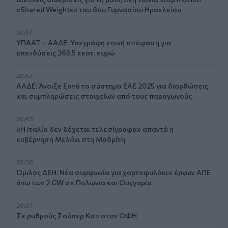
«Shared Weights» του 8ου Γυμνασίου Ηρακλείου
20:57
ΥΠΑΑΤ – ΑΑΔΕ: Υπεγράφη κοινή απόφαση για
επενδύσεις 263,5 εκατ. ευρώ
20:57
ΑΑΔΕ: Άνοιξε ξανά το σύστημα ΕΑΕ 2025 για διορθώσεις
και συμπληρώσεις στοιχείων από τους παραγωγούς
20:48
«Η Ιταλία δεν δέχεται τελεσίγραφα» απαντά η
κυβέρνηση Μελόνι στη Μαδρίτη
20:38
Όμιλος ΔΕΗ: Νέα συμφωνία για χαρτοφυλάκιο έργων ΑΠΕ
άνω των 2 GW σε Πολωνία και Ουγγαρία
20:37
Σε ρυθμούς Σούπερ Καπ στον ΟΦΗ