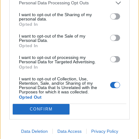
Personal Data Processing Opt Outs
Πάτρα: Θρήνος για μωράκι μόλις 8 ημερών –
Νοσηλευόταν στη ΜΕΘ Νεογνών
I want to opt-out of the Sharing of my
personal data.
Opted In
19:45
Καταβλήθηκαν 33.579.900 εκατ. ευρώ για την αγορά
I want to opt-out of the Sale of my
λιπασμάτων
Personal Data.
Opted In
19:42
I want to opt-out of processing my
Καλοκαίρι 2026: Η Ευρώπη στις φλόγες - 5 εκατ.
Personal Data for Targeted Advertising.
στρέμματα στάχτη, από την Πορτογαλία έως την Κρήτη
Opted In
(Βίντεο)
I want to opt-out of Collection, Use,
Retention, Sale, and/or Sharing of my
19:18
Personal Data that Is Unrelated with the
ΗΠΑ: Εφετείο απαγόρευσε να συνεχιστεί η κατασκευή
Purposes for which it was collected.
της αίθουσας χορού στον Λευκό Οίκο
Opted Out
CONFIRM
19:11
Χανιά: Σχεδόν 1 εκατ. ευρώ από το Ταμείο Αλληλεγγύης
του Υπουργείου Μετανάστευσης και Ασύλου για
σχολικές υποδομές και δημόσιους χώρους
Data Deletion
Data Access
Privacy Policy