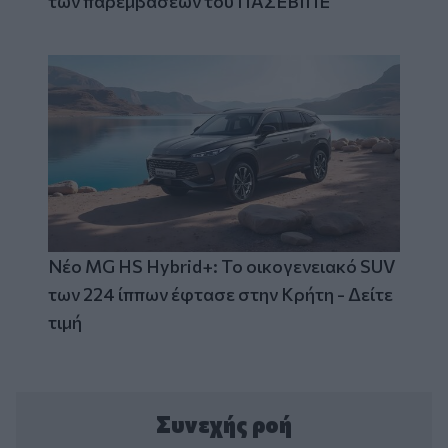
των παρεμβάσεων του ΠΑΣΕΒΙΠΕ
Νέο MG HS Hybrid+: Το οικογενειακό SUV
των 224 ίππων έφτασε στην Κρήτη - Δείτε
τιμή
Συνεχής ροή