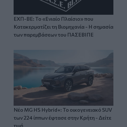
ΕΧΠ-ΒΕ: Το «Ενιαίο Πλαίσιο» που
Κατακερματίζει τη Βιομηχανία - Η σημασία
των παρεμβάσεων του ΠΑΣΕΒΙΠΕ
Νέο MG HS Hybrid+: Το οικογενειακό SUV
των 224 ίππων έφτασε στην Κρήτη - Δείτε
τιμή