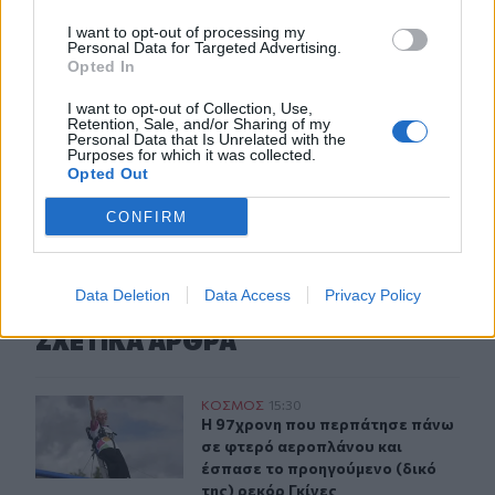
Γερμανία: Εθνικό Συμβούλιο Ασφαλείας για το
περιστατικό με drone στο αεροδρόμιο της Λειψίας
I want to opt-out of processing my
Personal Data for Targeted Advertising.
Opted In
14:29
Χανιά: Θάνατος 64χρονου σε πισίνα ξενοδοχείου - Μια
I want to opt-out of Collection, Use,
σύλληψη
Retention, Sale, and/or Sharing of my
Personal Data that Is Unrelated with the
Purposes for which it was collected.
Opted Out
ΠΕΡΙΣΣΟΤΕΡΑ
CONFIRM
Data Deletion
Data Access
Privacy Policy
ΣΧΕΤΙΚA AΡΘΡΑ
Η 97χρονη που περπάτησε πάνω σε φτερό αεροπλάνου κα
ΚΟΣΜΟΣ
15:30
Η 97χρονη που περπάτησε πάνω σε 
Η 97χρονη που περπάτησε πάνω
σε φτερό αεροπλάνου και
έσπασε το προηγούμενο (δικό
της) ρεκόρ Γκίνες