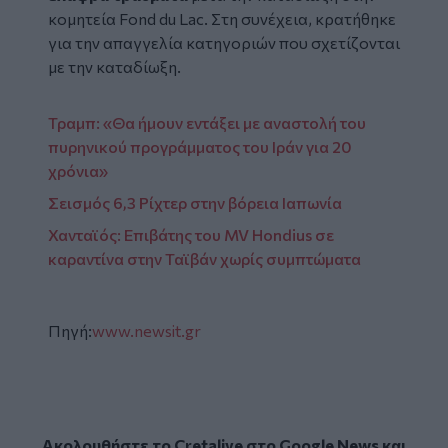
κομητεία Fond du Lac. Στη συνέχεια, κρατήθηκε
για την απαγγελία κατηγοριών που σχετίζονται
με την καταδίωξη.
Τραμπ: «Θα ήμουν εντάξει με αναστολή του
πυρηνικού προγράμματος του Ιράν για 20
χρόνια»
Σεισμός 6,3 Ρίχτερ στην βόρεια Ιαπωνία
Χανταϊός: Επιβάτης του MV Hondius σε
καραντίνα στην Ταϊβάν χωρίς συμπτώματα
Πηγή:
www.newsit.gr
Ακολουθήστε το Cretalive στο
Google News
και