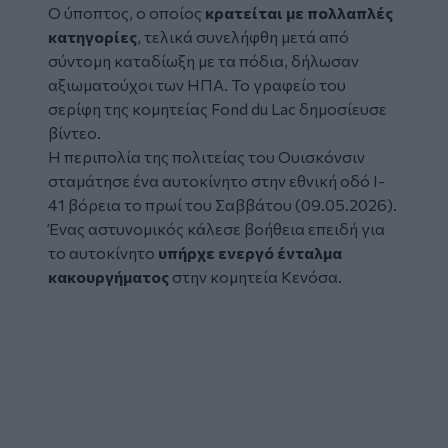
Ο ύποπτος, ο οποίος
κρατείται με πολλαπλές
κατηγορίες
, τελικά συνελήφθη μετά από
σύντομη καταδίωξη με τα πόδια, δήλωσαν
αξιωματούχοι των ΗΠΑ. Το γραφείο του
σερίφη της κομητείας Fond du Lac δημοσίευσε
βίντεο.
Η περιπολία της πολιτείας του Ουισκόνσιν
σταμάτησε ένα αυτοκίνητο στην εθνική οδό I-
41 βόρεια το πρωί του Σαββάτου (09.05.2026).
Ένας αστυνομικός κάλεσε βοήθεια επειδή για
το αυτοκίνητο
υπήρχε ενεργό ένταλμα
κακουργήματος
στην κομητεία Κενόσα.