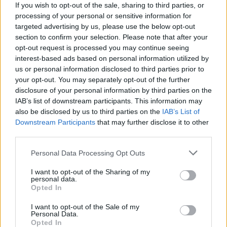
If you wish to opt-out of the sale, sharing to third parties, or
15:05
processing of your personal or sensitive information for
Με τη MINOAN LINES, το ταξίδι έχει γεύση — και τιμές
targeted advertising by us, please use the below opt-out
που εκπλήσσουν
section to confirm your selection. Please note that after your
opt-out request is processed you may continue seeing
14:59
interest-based ads based on personal information utilized by
Ρωσία: Ο Πούτιν εγκρίνει πώληση 30% στο αεροδρόμιο
us or personal information disclosed to third parties prior to
της Μόσχας
your opt-out. You may separately opt-out of the further
disclosure of your personal information by third parties on the
IAB’s list of downstream participants. This information may
14:50
ΕΛΜΕΠΑ: Και σε ηλεκτρονική έκδοση τα πρακτικά του
also be disclosed by us to third parties on the
IAB’s List of
συνεδρίου για τη Ρένα Κυριακού
Downstream Participants
that may further disclose it to other
third parties.
14:39
Personal Data Processing Opt Outs
Ομάδα μεταναστών εντοπίστηκαν στον Άγιο Ιωάννη, στα
Καπετανιανά
I want to opt-out of the Sharing of my
personal data.
14:36
Opted In
Θέουτα: Ταυτοποιούν τα θύματα της μαζικής εισροής
I want to opt-out of the Sale of my
Personal Data.
14:29
Opted In