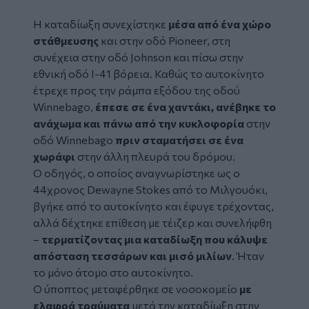
Η καταδίωξη συνεχίστηκε
μέσα από ένα χώρο
στάθμευσης
και στην οδό Pioneer, στη
συνέχεια στην οδό Johnson και πίσω στην
εθνική οδό I-41 βόρεια. Καθώς το αυτοκίνητο
έτρεχε προς την ράμπα εξόδου της οδού
Winnebago,
έπεσε σε ένα χαντάκι, ανέβηκε το
ανάχωμα και πάνω από την κυκλοφορία
στην
οδό Winnebago
πριν σταματήσει σε ένα
χωράφι
στην άλλη πλευρά του δρόμου.
Ο οδηγός, ο οποίος αναγνωρίστηκε ως ο
44χρονος Dewayne Stokes από το Μιλγουόκι,
βγήκε από το αυτοκίνητο και έφυγε τρέχοντας,
αλλά δέχτηκε επίθεση με τέιζερ και συνελήφθη
–
τερματίζοντας μια καταδίωξη που κάλυψε
απόσταση τεσσάρων και μισό μιλίων
. Ήταν
το μόνο άτομο στο αυτοκίνητο.
Ο ύποπτος μεταφέρθηκε σε νοσοκομείο
με
ελαφρά τραύματα
μετά την καταδίωξη στην