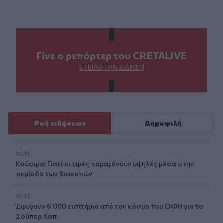
Γίνε ο ρεπόρτερ του CRETALIVE
ΣΤΕΊΛΕ ΤΗΝ ΕΊΔΗΣΗ
Ροή ειδήσεων
Δημοφιλή
16:13
Καύσιμα: Γιατί οι τιμές παραμένουν υψηλές μέσα στην
περίοδο των διακοπών
16:10
Έφυγαν» 6.000 εισιτήρια από τον κόσμο του ΟΦΗ για το
Σούπερ Καπ