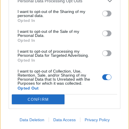
Personal Data Processing Opt Outs
δέντρα στο κέντρο της πόλης
I want to opt-out of the Sharing of my
personal data.
07:43
Opted In
Φωτιά στο Πόρτο Γερμενό: Σκύλος επέστρεψε με
εγκαύματα στα πόδια στο σπίτι που τον φρόντιζαν
I want to opt-out of the Sale of my
Personal Data.
Opted In
07:36
Στήριξη Τραμπ στον νέο πρόεδρο της Κολομβίας με
I want to opt-out of processing my
«βοήθεια» 1 δισ. δολαρίων
Personal Data for Targeted Advertising.
Opted In
07:29
I want to opt-out of Collection, Use,
Τα πρωτοσέλιδα των εφημερίδων
Retention, Sale, and/or Sharing of my
Personal Data that Is Unrelated with the
Purposes for which it was collected.
07:22
Opted Out
Βραζιλία: Σε χαμηλό δεκαετίας η αποψίλωση του
Αμαζονίου – Μειώθηκε κατά 37%
CONFIRM
07:15
ΑΑΔΕ: Ανοιχτό το σύστημα Ενιαίας Αίτησης Ενίσχυσης
Data Deletion
Data Access
Privacy Policy
2025 – Μέχρι πότε μπορούν να γίνουν διορθώσεις