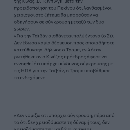
της Κίνας, Σι Τζινπίνγκ, μετά την
προειδοποίηση του Πεκίνου ότι λανθασμένοι
χειρισμοί στο ζήτημα θα μπορούσαν να
οδηγήσουν σε σύγκρουση μεταξύ των δύο
χωρών.
«Για την Ταϊβάν αισθάνεται πολύ έντονα (ο Σι).
Δεν έδωσα καμία δέσμευση προς οποιαδήποτε
κατεύθυνση», δήλωσε ο Τραμπ, ενώ όταν
ρωτήθηκε αν ο Κινέζος πρόεδρος άφησε να
εννοηθεί ότι υπάρχει κίνδυνος σύγκρουσης με
τις ΗΠΑ για την Ταϊβάν, ο Τραμπ υποβάθμισε
το ενδεχόμενο.
Tweet
URL
«Δεν νομίζω ότι υπάρχει σύγκρουση, πέρα από
το ότι δεν χρειαζόμαστε τη δύναμή τους, δεν
χρειαζόμαστε την Ταϊβάν», ανέφερε