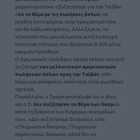
χαρακτηριστικά. «Συζητήσαμε για την Ταϊβάν,
ό
λο το θέμα με τις πωλήσεις όπλων
, σε
μεγάλη λεπτομέρεια, στην πραγματικότητα,
και θα λάβω αποφάσεις. Αλλά ξέρετε, το
τελευταίο που χρειαζόμαστε αυτή τη στιγμή
είναι ένας πόλεμος που βρίσκεται 9.500 μίλια
μακριά» πρόσθεσε.
Ο Αμερικανός πρόεδρος άφησε επίσης ανοιχτό
το ζήτημα
των μελλοντικών αμερικανικών
πωλήσεων όπλων προς την Ταϊβάν.
«Θα
πάρω μια απόφαση», απάντησε όταν ρωτήθηκε
σχετικά.
Παράλληλα, ο Τραμπ αποκάλυψε ότι ο ίδιος
και ο Σι
δεν συζήτησαν το θέμα των δασμ
ών
κατά τη διάρκεια των διήμερων συνομιλιών
τους. «Δεν συζητήσαμε δασμούς», είπε.
«Πληρώνουν δασμούς. Πληρώνουν
σημαντικούς δασμούς, αλλά δεν το