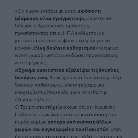
«Θα ήμουν εντάξει με αυτό,
εφόσον η
δέσμευση είναι πραγματική»
, φέρεται να
δήλωσε ο Αμερικανός πρόεδρος,
προσθέτοντας ότι οι ΗΠΑ ενδέχεται να
χρειαστεί να επιστρέψουν στο Ιράν για να
κάνουν «
λίγη δουλειά καθαρισμού
» (cleanup
work), χωρίς ωστόσο να δώσει περισσότερες
λεπτομέρειες.
«Έχουμε ουσιαστικά εξαλείψει τις ένοπλες
δυνάμεις τους
. Ίσως χρειαστεί να κάνουμε λίγη
δουλειά καθαρισμού, επειδή είχαμε μια
εκεχειρία περίπου ενός μήνα, έτσι θα την
έλεγα», δήλωσε.
Ο Τραμπ υποστήριξε ακόμη ότι οι Ηνωμένες
Πολιτείες συμφώνησαν στην κατάπαυση του
πυρός κυρίως
ύστερα από πιέσεις άλλων
χωρών και συγκεκριμένα του Πακιστάν
. «Δεν
ήμουν πραγματικά υπέρ της, αλλά το κάναμε ως