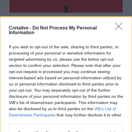
Cretalive -
Do Not Process My Personal
Ροή ειδήσεων
Δημοφιλή
Information
If you wish to opt-out of the sale, sharing to third parties, or
08:12
processing of your personal or sensitive information for
Ελληνική Αναπτυξιακή Τράπεζα: Με «προίκα» 2 δισ. ευρώ
targeted advertising by us, please use the below opt-out
ανοίγει δρόμο για δάνεια έως 5 δισ. σε μικρομεσαίες
section to confirm your selection. Please note that after your
opt-out request is processed you may continue seeing
08:05
interest-based ads based on personal information utilized by
Επικίνδυνο “κοκτέιλ” μελτεμιών και ζέστης το
us or personal information disclosed to third parties prior to
Σαββατοκύριακο – Και η Κρήτη στο “κόκκινο” για φωτιές
your opt-out. You may separately opt-out of the further
disclosure of your personal information by third parties on the
07:57
IAB’s list of downstream participants. This information may
Ο Ζελένσκι ευχαρίστησε την αμερικανική Γερουσία για
also be disclosed by us to third parties on the
IAB’s List of
το νομοσχέδιο επιβολής κυρώσεων στη Ρωσία
Downstream Participants
that may further disclose it to other
third parties.
07:51
Θεσσαλονίκη: Άγνωστοι τρύπησαν και δηλητηρίασαν