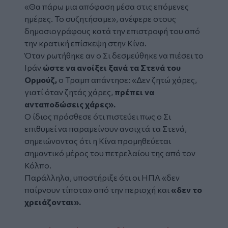
«Θα πάρω μια απόφαση μέσα στις επόμενες
ημέρες. Το συζητήσαμε», ανέφερε στους
δημοσιογράφους κατά την επιστροφή του από
την κρατική επίσκεψη στην Κίνα.
Όταν ρωτήθηκε αν ο Σι δεσμεύθηκε να πιέσει το
Ιράν
ώστε να ανοίξει ξανά τα Στενά του
Ορμούζ,
ο Τραμπ απάντησε: «Δεν ζητώ χάρες,
γιατί όταν ζητάς χάρες,
πρέπει να
ανταποδώσεις χάρες».
Ο ίδιος πρόσθεσε ότι πιστεύει πως ο Σι
επιθυμεί να παραμείνουν ανοιχτά τα Στενά,
σημειώνοντας ότι η Κίνα προμηθεύεται
σημαντικό μέρος του πετρελαίου της από τον
Κόλπο.
Παράλληλα, υποστήριξε ότι οι ΗΠΑ «δεν
παίρνουν τίποτα» από την περιοχή και
«δεν το
χρειάζονται».