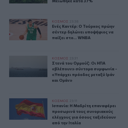
Μειώθηκε κατά 37%
Ενές Καντέρ: Ο Τούρκος πρώην σέντερ δηλώνει υποψήφι
ΚΟΣΜΟΣ
23:38
Ενές Καντέρ: Ο Τούρκος πρώην σέντ
Ενές Καντέρ: Ο Τούρκος πρώην
σέντερ δηλώνει υποψήφιος να
παίξει στο... WNBA
Στενά του Ορμούζ: Οι ΗΠΑ «βλέπουν» σύντομα συμφωνί
ΚΟΣΜΟΣ
23:31
Στενά του Ορμούζ: Οι ΗΠΑ «βλέπου
Στενά του Ορμούζ: Οι ΗΠΑ
«βλέπουν» σύντομα συμφωνία -
«Υπάρχει πρόοδος μεταξύ Ιράν
και Ομάν»
Ισπανία: Η Μαδρίτη επαναφέρει προσωρινά τους συνορι
ΚΟΣΜΟΣ
23:11
Ισπανία: Η Μαδρίτη επαναφέρει προ
Ισπανία: Η Μαδρίτη επαναφέρει
προσωρινά τους συνοριακούς
ελέγχους για όσους ταξιδεύουν
από την Ιταλία