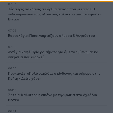
07:07
Τέσσερις ασκήσεις σε όρθια στάση που μετά τα 60
ενδυναμώνουν τους γλουτούς καλύτερα από τα squats -
Βίντεο
07:06
Εορτολόγιο: Ποιοι γιορτάζουν σήμερα 8 Αυγούστου
07:00
Αντί για καφέ: Τρία ροφήματα για άμεσο "ξύπνημα" και
ενέργεια που διαρκεί
06:55
Πυρκαγιές: «Πολύ υψηλός» ο κίνδυνος και σήμερα στην
Κρήτη - Δείτε χάρτη
06:44
Σητεία: Καλύτερη η εικόνα με την φωτιά στα Αχλάδια -
Βίντεο
06:21