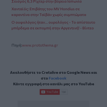
Σεισμός 6,3 Ρίχτερ στην βόρεια Ιαπωνία
Χανταϊός: Επιβάτης του MV Hondius σε
καραντίνα στην Ταϊβάν χωρίς συμπτώματα
Ο ουφολόγος ήταν... ουρολόγος - Το απίστευτο
μπέρδεμα σε εκπομπή στην Αργεντινή! - Βίντεο
Πηγή:
www.protothema.gr
Ακολουθήστε το Cretalive στο
Google News
και
στο
Facebook
Κάντε εγγραφή στο κανάλι μας στο
YouTube