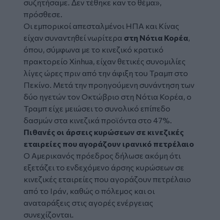
συζητήσαμε. Δεν τέθηκε καν το θέμα»,
πρόσθεσε.
Οι εμπορικοί απεσταλμένοι ΗΠΑ και Κίνας
είχαν συναντηθεί νωρίτερα
στη Νότια Κορέα
,
όπου, σύμφωνα με το κινεζικό κρατικό
πρακτορείο Xinhua, είχαν θετικές συνομιλίες
λίγες ώρες πριν από την άφιξη του Τραμπ στο
Πεκίνο. Μετά την προηγούμενη συνάντηση των
δύο ηγετών τον Οκτώβριο στη Νότια Κορέα, ο
Τραμπ είχε μειώσει το συνολικό επίπεδο
δασμών στα κινεζικά προϊόντα στο 47%.
Πιθανές οι άρσεις κυρώσεων σε κινεζικές
εταιρείες που αγοράζουν ιρανικό πετρέλαιο
Ο Αμερικανός πρόεδρος δήλωσε ακόμη ότι
εξετάζει το ενδεχόμενο άρσης κυρώσεων σε
κινεζικές εταιρείες που αγοράζουν πετρέλαιο
από το Ιράν, καθώς ο πόλεμος και οι
αναταράξεις στις αγορές ενέργειας
συνεχίζονται.