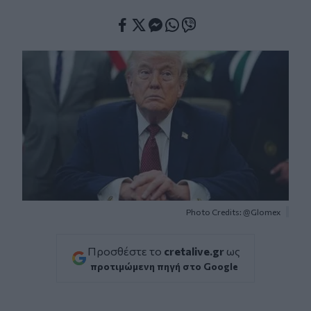
Facebook
Twitter
Messenger
Whatsapp
Viber
Photo Credits: @Glomex
Προσθέστε το
cretalive.gr
ως
προτιμώμενη πηγή στο Google