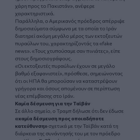
χάρη προς το Πακιστάν», ανέφερε
χαρακτηριστικά.
Παράλληλα, ο Αμερικανός πρόεδρος απέρριψε
δημοσιεύματα σύμφωνα με τα οποία το Ιράν
διατηρεί ακόμη μεγάλο μέρος των εκτοξευτών
πυραύλων του, χαρακτηρίζοντάς τα «fake
news». «Τους χτυπούσαμε σαν πινιάτες», είπε
στους δημοσιογράφους.
«Οι εκτοξευτές πυραύλων έχουν σε μεγάλο
βαθμό εξαφανιστεί», πρόσθεσε, σημειώνοντας
ότι οι ΗΠΑ θα μπορούσαν να καταστρέψουν
γρήγορα και όσους απομένουν σε περίπτωση
νέας επέμβασης στο Ιράν.
Καμία δέσμευση για την Ταϊβάν
Σε άλλο σημείο, ο Τραμπ δήλωσε ότι δεν έδωσε
«καμία δέσμευση προς οποιαδήποτε
κατεύθυνση»
σχετικά με την Ταϊβάν κατά τη
διάρκεια της συνάντησής του με τον πρόεδρο