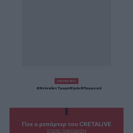
ΣΧΕΤΙΚΆ TAGS
Ντόναλντ Τραμπ
Ιράν
Πυρηνικά
Γίνε ο ρεπόρτερ του CRETALIVE
ΣΤΕΊΛΕ ΤΗΝ ΕΊΔΗΣΗ