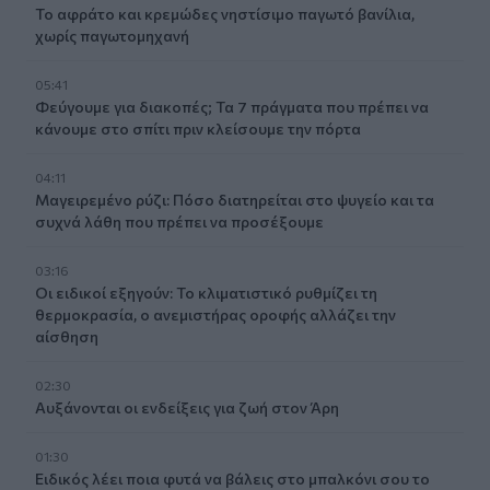
Το αφράτο και κρεμώδες νηστίσιμο παγωτό βανίλια,
χωρίς παγωτομηχανή
05:41
Φεύγουμε για διακοπές; Τα 7 πράγματα που πρέπει να
κάνουμε στο σπίτι πριν κλείσουμε την πόρτα
04:11
Μαγειρεμένο ρύζι: Πόσο διατηρείται στο ψυγείο και τα
συχνά λάθη που πρέπει να προσέξουμε
03:16
Οι ειδικοί εξηγούν: Το κλιματιστικό ρυθμίζει τη
θερμοκρασία, ο ανεμιστήρας οροφής αλλάζει την
αίσθηση
02:30
Αυξάνονται οι ενδείξεις για ζωή στον Άρη
01:30
Ειδικός λέει ποια φυτά να βάλεις στο μπαλκόνι σου το