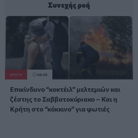
Συνεχής ροή
ΚΡΗΤΗ
08:05
Επικίνδυνο “κοκτέιλ” μελτεμιών και
ζέστης το Σαββατοκύριακο – Και η
Κρήτη στο “κόκκινο” για φωτιές