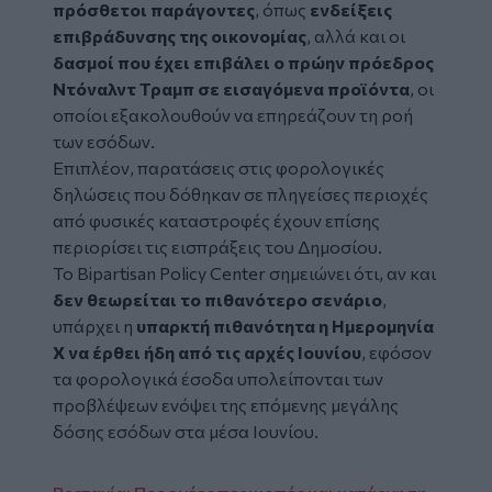
πρόσθετοι παράγοντες
, όπως
ενδείξεις
επιβράδυνσης της οικονομίας
, αλλά και οι
δασμοί που έχει επιβάλει ο πρώην πρόεδρος
Ντόναλντ Τραμπ σε εισαγόμενα προϊόντα
, οι
οποίοι εξακολουθούν να επηρεάζουν τη ροή
των εσόδων.
Επιπλέον, παρατάσεις στις φορολογικές
δηλώσεις που δόθηκαν σε πληγείσες περιοχές
από φυσικές καταστροφές έχουν επίσης
περιορίσει τις εισπράξεις του Δημοσίου.
Το Bipartisan Policy Center σημειώνει ότι, αν και
δεν θεωρείται το πιθανότερο σενάριο
,
υπάρχει η
υπαρκτή πιθανότητα η Ημερομηνία
Χ να έρθει ήδη από τις αρχές Ιουνίου
, εφόσον
τα φορολογικά έσοδα υπολείπονται των
προβλέψεων ενόψει της επόμενης μεγάλης
δόσης εσόδων στα μέσα Ιουνίου.