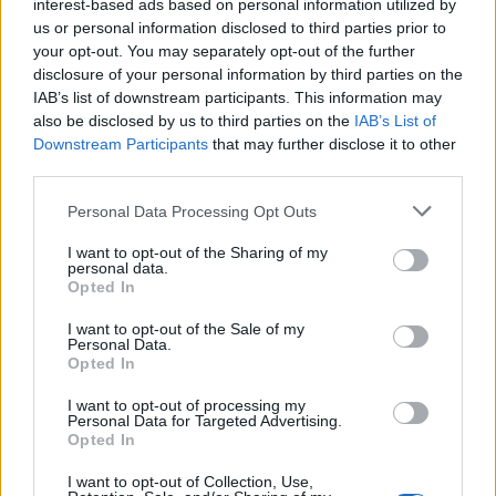
interest-based ads based on personal information utilized by
12:02
us or personal information disclosed to third parties prior to
Χερσόνησος: Τίμησαν τη μνήμη και την προσφορά του
your opt-out. You may separately opt-out of the further
Μενέλαου Παρλαμά - Φωτογραφίες
disclosure of your personal information by third parties on the
IAB’s list of downstream participants. This information may
11:53
also be disclosed by us to third parties on the
IAB’s List of
Πάτρα: Παιδί 2,5 χρόνων έπεσε από μπαλκόνι - Δέντρο
Downstream Participants
that may further disclose it to other
του έσωσε τη ζωή
third parties.
11:50
Personal Data Processing Opt Outs
Ηράκλειο: Στο επίκεντρο έργα, Βικελαία και «έξυπνη
πόλη» στη Δημοτική Επιτροπή
I want to opt-out of the Sharing of my
personal data.
Opted In
11:49
Σητεία: Ο Λευτέρης Σουλτάτος και η Βάσω Λασκαράκη
I want to opt-out of the Sale of my
συναντούν τις « Χρυσοχέρες»
Personal Data.
Opted In
11:45
I want to opt-out of processing my
Εκδήλωση τιμής και μνήμης για τους 35 Εθνομάρτυρες στο
Personal Data for Targeted Advertising.
Σάρχο
Opted In
I want to opt-out of Collection, Use,
11:42