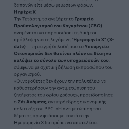
δαπανών είτε μέσω μειώσεων φόρων.
Η ημέρα Χ
Την Τετάρτη, το ανεξάρτητο
Γραφείο
Προϋπολογισμού του Κογκρέσου (CBO)
αναμένεται να παρουσιάσει τη δική του
πρόβλεψη για τη λεγόμενη
"Ημερομηνία Χ" (X-
date)
— τη στιγμή δηλαδή που το
Υπουργείο
Οικονομικών δεν θα είναι πλέον σε θέση να
καλύψει το σύνολο των υποχρεώσεών του
,
σύμφωνα με σχετική δήλωση εκπροσώπου του
οργανισμού.
«Οι νομοθέτες δεν έχουν την πολυτέλεια να
καθυστερήσουν την αντιμετώπιση του
ζητήματος του ορίου χρέους», προειδοποίησε
ο
Σάι Ακάμπας
, αντιπρόεδρος οικονομικής
πολιτικής του BPC. «Η αντιμετώπιση του
θέματος πριν φτάσουμε κοντά στην
Ημερομηνία Χ θα πρέπει να αποτελέσει