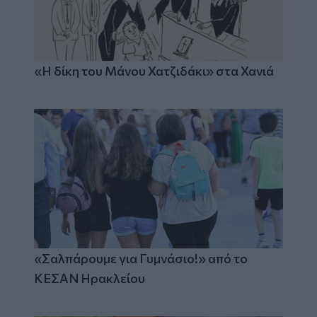
«Η δίκη του Μάνου Χατζιδάκι» στα Χανιά
«Σαλπάρουμε για Γυμνάσιο!» από το
ΚΕΣΑΝ Ηρακλείου