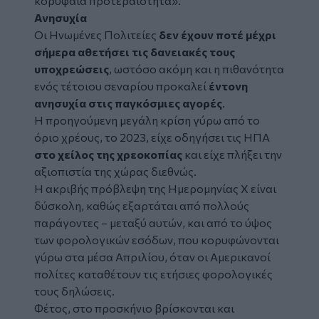
κορυφαία προτεραιότητα».
Ανησυχία
Οι Ηνωμένες Πολιτείες
δεν έχουν ποτέ μέχρι
σήμερα αθετήσει τις δανειακές τους
υποχρεώσεις
, ωστόσο ακόμη και η πιθανότητα
ενός τέτοιου σεναρίου προκαλεί
έντονη
ανησυχία στις παγκόσμιες αγορές
.
Η προηγούμενη μεγάλη κρίση γύρω από το
όριο χρέους, το 2023, είχε οδηγήσει τις ΗΠΑ
στο χείλος της χρεοκοπίας
και είχε πλήξει την
αξιοπιστία της χώρας διεθνώς.
Η ακριβής πρόβλεψη της Ημερομηνίας Χ είναι
δύσκολη, καθώς εξαρτάται από πολλούς
παράγοντες – μεταξύ αυτών, και από το ύψος
των φορολογικών εσόδων, που κορυφώνονται
γύρω στα μέσα Απριλίου, όταν οι Αμερικανοί
πολίτες καταθέτουν τις ετήσιες φορολογικές
τους δηλώσεις.
Φέτος, στο προσκήνιο βρίσκονται και