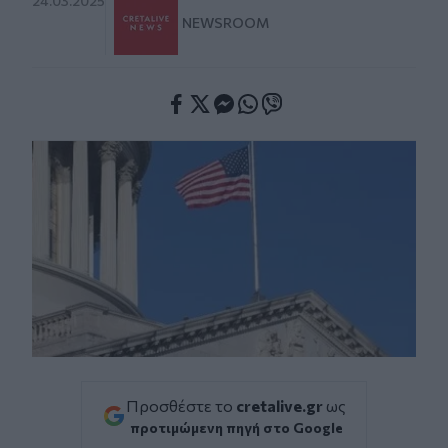
24.03.2025
NEWSROOM
Facebook
Twitter
Messenger
Whatsapp
Viber
Προσθέστε το
cretalive.gr
ως
προτιμώμενη πηγή στο Google