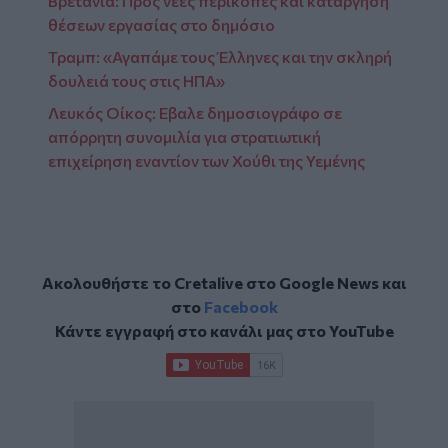
Βρετανία: Προς νέες περικοπές και κατάργηση
θέσεων εργασίας στο δημόσιο
Τραμπ: «Αγαπάμε τους Έλληνες και την σκληρή
δουλειά τους στις ΗΠΑ»
Λευκός Οίκος: Εβαλε δημοσιογράφο σε
απόρρητη συνομιλία για στρατιωτική
επιχείρηση εναντίον των Χούθι της Υεμένης
Ακολουθήστε το Cretalive στο
Google News
και
στο
Facebook
Κάντε εγγραφή στο κανάλι μας στο
YouTube