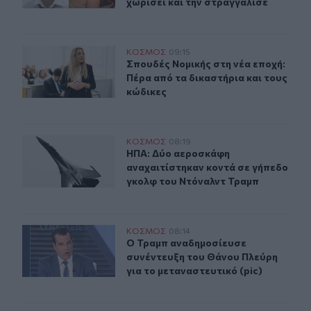
χωρίσει και την στραγγάλισε
Σπουδές Νομικής στη νέα εποχή: Πέρα από τα δικαστήρι
ΚΟΣΜΟΣ
09:15
Σπουδές Νομικής στη νέα εποχή: Πέ
Σπουδές Νομικής στη νέα εποχή:
Πέρα από τα δικαστήρια και τους
κώδικες
ΗΠΑ: Δύο αεροσκάφη αναχαιτίστηκαν κοντά σε γήπεδο
ΚΟΣΜΟΣ
08:19
ΗΠΑ: Δύο αεροσκάφη αναχαιτίστηκ
ΗΠΑ: Δύο αεροσκάφη
αναχαιτίστηκαν κοντά σε γήπεδο
γκολφ του Ντόναλντ Τραμπ
Ο Τραμπ αναδημοσίευσε συνέντευξη του Θάνου Πλεύρη γ
ΚΟΣΜΟΣ
08:14
Ο Τραμπ αναδημοσίευσε συνέντευξη 
Ο Τραμπ αναδημοσίευσε
συνέντευξη του Θάνου Πλεύρη
για το μεταναστευτικό (pic)