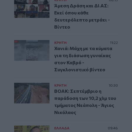
Άμεση Δράση και ΔΙ.ΑΣ:
Εκεί όπου κάθε
δευτερόλεπτο μετράει -
Βίντεο
ΚΡΗΤΗ
11:22
Χανιά: Μάχη με τα κύματα
για τη διάσωση γυναίκας
στον Καβρό -
Συγκλονιστικό βίντεο
ΚΡΗΤΗ
10:30
ΒΟΑΚ: Σεπτέμβριο η
παράδοση των 10,2 χλμ του
τμήματος Νεάπολη - Άγιος
Νικόλαος
ΕΛΛAΔΑ
09:46