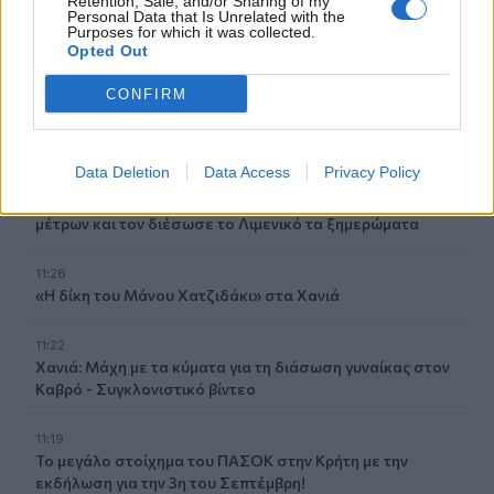
Retention, Sale, and/or Sharing of my
Forbes: Οι καλύτεροι προορισμοί για συνταξιοδότηση
Personal Data that Is Unrelated with the
Purposes for which it was collected.
στο εξωτερικό το 2026 - Τι γράφει για την Ελλάδα
Opted Out
11:34
CONFIRM
Χανιά: Η παράδοση ζωντανεύει στους δρόμους των
Χανίων
Data Deletion
Data Access
Privacy Policy
11:30
Μήλος: 33χρονος τουρίστας... εγκλωβίστηκε σε βράχο 20
μέτρων και τον διέσωσε το Λιμενικό τα ξημερώματα
11:28
«Η δίκη του Μάνου Χατζιδάκι» στα Χανιά
11:22
Χανιά: Μάχη με τα κύματα για τη διάσωση γυναίκας στον
Καβρό - Συγκλονιστικό βίντεο
11:19
Το μεγάλο στοίχημα του ΠΑΣΟΚ στην Κρήτη με την
εκδήλωση για την 3η του Σεπτέμβρη!