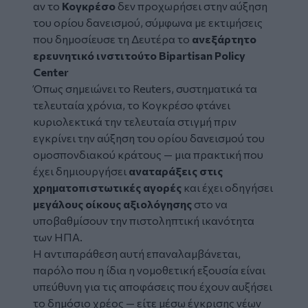
αν το
Κογκρέσο
δεν προχωρήσει στην αύξηση
του ορίου δανεισμού, σύμφωνα με εκτιμήσεις
που δημοσίευσε τη Δευτέρα το
ανεξάρτητο
ερευνητικό ινστιτούτο Bipartisan Policy
Center
Όπως σημειώνει το Reuters, συστηματικά τα
τελευταία χρόνια, το Κογκρέσο φτάνει
κυριολεκτικά την τελευταία στιγμή πριν
εγκρίνει την αύξηση του ορίου δανεισμού του
ομοσπονδιακού κράτους — μια πρακτική που
έχει δημιουργήσει
αναταράξεις στις
χρηματοπιστωτικές αγορές
και έχει οδηγήσει
μεγάλους οίκους αξιολόγησης
στο να
υποβαθμίσουν την πιστοληπτική ικανότητα
των ΗΠΑ.
Η αντιπαράθεση αυτή επαναλαμβάνεται,
παρόλο που η ίδια η νομοθετική εξουσία είναι
υπεύθυνη για τις αποφάσεις που έχουν αυξήσει
το δημόσιο χρέος — είτε μέσω έγκρισης νέων