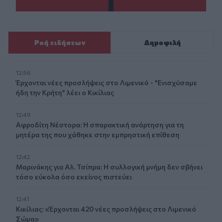
Ροή ειδήσεων
Δημοφιλή
12:56
Έρχονται νέες προσλήψεις στο Λιμενικό - "Ενισχύσαμε
ήδη την Κρήτη" λέει ο Κικίλιας
12:49
Αφροδίτη Νέστορα: Η σπαρακτική ανάρτηση για τη
μητέρα της που χάθηκε στην εμπρηστική επίθεση
12:42
Μαρινάκης για Αλ. Τσίπρα: Η συλλογική μνήμη δεν σβήνει
τόσο εύκολα όσο εκείνος πιστεύει
12:41
Κικίλιας: «Έρχονται 420 νέες προσλήψεις στο Λιμενικό
Σώμα»