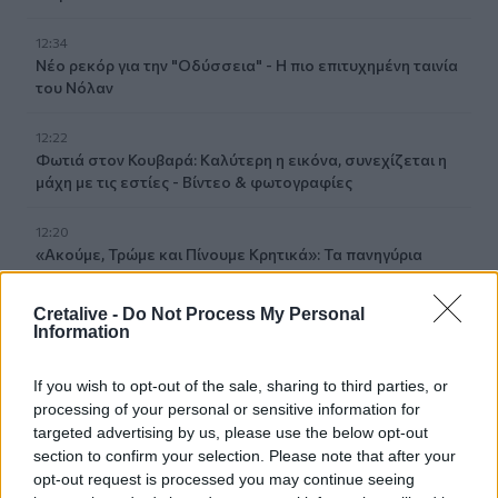
12:34
Νέο ρεκόρ για την "Οδύσσεια" - Η πιο επιτυχημένη ταινία
του Νόλαν
12:22
Φωτιά στον Κουβαρά: Καλύτερη η εικόνα, συνεχίζεται η
μάχη με τις εστίες - Βίντεο & φωτογραφίες
12:20
«Ακούμε, Τρώμε και Πίνουμε Κρητικά»: Τα πανηγύρια
γίνονται «όχημα» για τα προϊόντα της Κρήτης
Cretalive -
Do Not Process My Personal
12:17
Information
Λ. Μενδώνη για Ν. Καλογερόπουλο: Υπηρέτησε την τέχνη
«με αφοσίωση, ήθος και ανιδιοτέλεια»
If you wish to opt-out of the sale, sharing to third parties, or
processing of your personal or sensitive information for
12:10
targeted advertising by us, please use the below opt-out
Ηράκλειο: Με επιτυχία ολοκληρώθηκε η δράση
section to confirm your selection. Please note that after your
«Μαγειρέματα – Ιστορίες χωρίς Σύνορα»
opt-out request is processed you may continue seeing