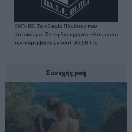
ΕΧΠ-ΒΕ: Το «Ενιαίο Πλαίσιο» που
Κατακερματίζει τη Βιομηχανία - Η σημασία
των παρεμβάσεων του ΠΑΣΕΒΙΠΕ
Συνεχής ροή