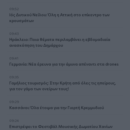
09:52
Ιός Δυτικού Νείλου: Όλη η Αττική στο επίκεντρο των
κρουσμάτων
09:43
Ηράκλειο: Ποια θέματα περιλαμβάνει η εβδομαδιαία
ανασκόπηση του Δημάρχου
09:41
Γερμανία: Νέα έρευνα για την άμυνα απέναντι στα drones
09:35
Γαμήλιος τουρισμός: Στην Κρήτη από όλες τις ηπείρους,
για τον γάμο των ονείρων τους!
09:29
Κασσάνοι: Όλα έτοιμα για την Γιορτή Κρεμμυδιού
09:24
Επιστρέφει το Φεστιβάλ Μουσικής Δωματίου Χανίων