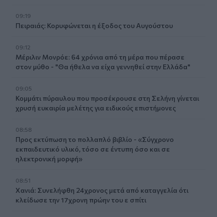
09:19
Πειραιάς: Κορυφώνεται η έξοδος του Αυγούστου
09:12
Μέριλιν Μονρόε: 64 χρόνια από τη μέρα που πέρασε
στον μύθο - "Θα ήθελα να είχα γεννηθεί στην Ελλάδα"
09:05
Κομμάτι πύραυλου που προσέκρουσε στη Σελήνη γίνεται
χρυσή ευκαιρία μελέτης για ειδικούς επιστήμονες
08:58
Προς εκτύπωση το πολλαπλό βιβλίο - «Σύγχρονο
εκπαιδευτικό υλικό, τόσο σε έντυπη όσο και σε
ηλεκτρονική μορφή»
08:51
Χανιά: Συνελήφθη 24χρονος μετά από καταγγελία ότι
κλείδωσε την 17χρονη πρώην του ε σπίτι