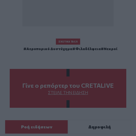
ΣΧΕΤΙΚΆ TAGS
Αεροπορικό Δυστύχημα
Φιλαδέλφεια
Νεκροί
Γίνε ο ρεπόρτερ του CRETALIVE
ΣΤΕΊΛΕ ΤΗΝ ΕΊΔΗΣΗ
Ροή ειδήσεων
Δημοφιλή