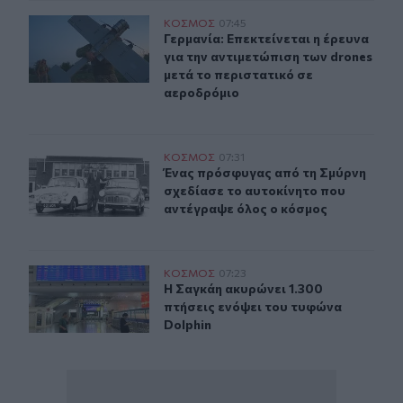
Γερμανία: Επεκτείνεται η έρευνα για την αντιμετώπιση 
ΚΟΣΜΟΣ
07:45
Γερμανία: Επεκτείνεται η έρευνα γι
Γερμανία: Επεκτείνεται η έρευνα
για την αντιμετώπιση των drones
μετά το περιστατικό σε
αεροδρόμιο
Ένας πρόσφυγας από τη Σμύρνη σχεδίασε το αυτοκίνητ
ΚΟΣΜΟΣ
07:31
Ένας πρόσφυγας από τη Σμύρνη σχε
Ένας πρόσφυγας από τη Σμύρνη
σχεδίασε το αυτοκίνητο που
αντέγραψε όλος ο κόσμος
Η Σαγκάη ακυρώνει 1.300 πτήσεις ενόψει του τυφώνα Do
ΚΟΣΜΟΣ
07:23
Η Σαγκάη ακυρώνει 1.300 πτήσεις ε
Η Σαγκάη ακυρώνει 1.300
πτήσεις ενόψει του τυφώνα
Dolphin