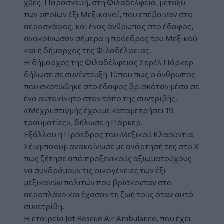
χθες, Παρασκευή, στη
Φιλαδέλφεια
, μεταξύ
των οποίων έξι Μεξικανοί, που επέβαιναν στο
αεροσκάφος, και ένας άνθρωπος στο έδαφος,
ανακοίνωσαν σήμερα η πρόεδρος του Μεξικού
και η δήμαρχος της Φιλαδέλφειας.
Η δήμαρχος της Φιλαδέλφειας Σερέλ Πάρκερ
δήλωσε σε συνέντευξη Τύπου πως ο άνθρωπος
που σκοτώθηκε στο έδαφος βρισκόταν μέσα σε
ένα αυτοκίνητο στον τόπο της συντριβής.
«Μέχρι στιγμής έχουμε καταμετρήσει 19
τραυματίες», δήλωσε η Πάρκερ.
Εξάλλου η Πρόεδρος του Μεξικού Κλαούντια
Σέινμπαουμ ανακοίνωσε με ανάρτησή της στο X
πως ζήτησε από προξενικούς αξιωματούχους
να συνδράμουν τις οικογένειες των έξι
μεξικανών πολιτών που βρίσκονταν στο
αεροπλάνο και έχασαν τη ζωή τους όταν αυτό
συνετρίβη.
Η εταιρεία Jet Rescue Air Ambulance, που έχει