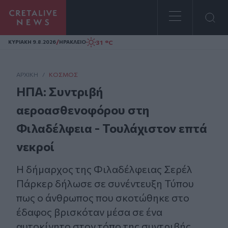
Homepage
/
31 °C
ΚΥΡΙΑΚΗ 9.8.2026
ΗΡΑΚΛΕΙΟ
ΑΡΧΙΚΗ
/
ΚΌΣΜΟΣ
ΗΠΑ: Συντριβή
αεροασθενοφόρου στη
Φιλαδέλφεια - Τουλάχιστον επτά
νεκροί
Η δήμαρχος της Φιλαδέλφειας Σερέλ
Πάρκερ δήλωσε σε συνέντευξη Τύπου
πως ο άνθρωπος που σκοτώθηκε στο
έδαφος βρισκόταν μέσα σε ένα
αυτοκίνητο στον τόπο της συντριβής.