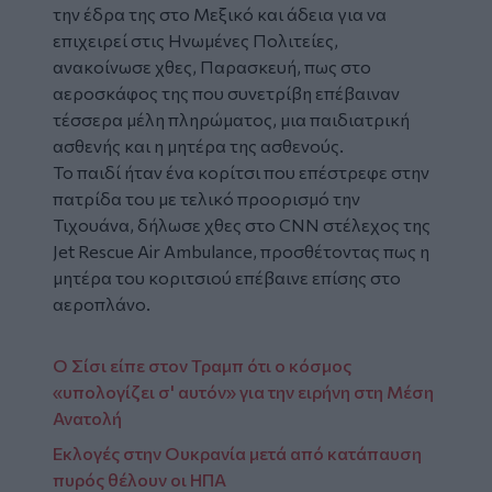
την έδρα της στο Μεξικό και άδεια για να
επιχειρεί στις Ηνωμένες Πολιτείες,
ανακοίνωσε χθες, Παρασκευή, πως στο
αεροσκάφος της που συνετρίβη επέβαιναν
τέσσερα μέλη πληρώματος, μια παιδιατρική
ασθενής και η μητέρα της ασθενούς.
Το παιδί ήταν ένα κορίτσι που επέστρεφε στην
πατρίδα του με τελικό προορισμό την
Τιχουάνα, δήλωσε χθες στο CNN στέλεχος της
Jet Rescue Air Ambulance, προσθέτοντας πως η
μητέρα του κοριτσιού επέβαινε επίσης στο
αεροπλάνο.
Ο Σίσι είπε στον Τραμπ ότι ο κόσμος
«υπολογίζει σ' αυτόν» για την ειρήνη στη Μέση
Ανατολή
Εκλογές στην Ουκρανία μετά από κατάπαυση
πυρός θέλουν οι ΗΠΑ