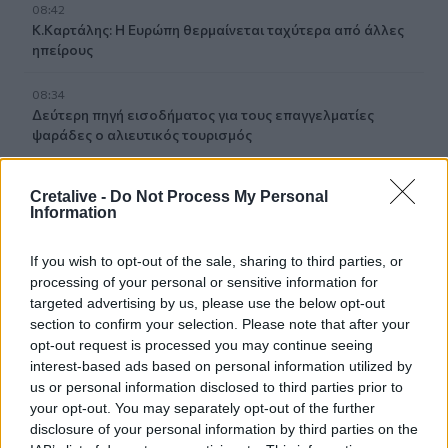
08:42
Κ.Καρτάλης: Η Ευρώπη θερμαίνεται ταχύτερα από άλλες
ηπείρους
08:34
Δεύτερη πηγή εισοδήματος για τους επαγγελματίες
ψαράδες ο αλιευτικός τουρισμός
08:25
Cretalive -
Do Not Process My Personal
Από την Αττική στη Νότια Γαλλία : Οι εμπειρίες Ελλήνων
Information
και Γάλλων πυροσβεστών στα πύρινα μέτωπα
If you wish to opt-out of the sale, sharing to third parties, or
08:18
processing of your personal or sensitive information for
Στα 15 δισ. ευρώ ο στόχος για νέα δάνεια το 2026
targeted advertising by us, please use the below opt-out
section to confirm your selection. Please note that after your
08:12
opt-out request is processed you may continue seeing
Τροχαίο στην Αθηνών–Σουνίου: Πώς έγινε η σύγκρουση
interest-based ads based on personal information utilized by
με τη μηχανή της «ΔΙΑΣ» – Δύο αστυνομικοί τραυματίες
us or personal information disclosed to third parties prior to
your opt-out. You may separately opt-out of the further
08:05
disclosure of your personal information by third parties on the
Πινακίδες κυκλοφορίας: Πώς θα μπει τέλος στις