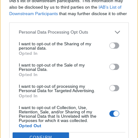
IAB’s list of downstream participants. This information may
χρονοβόρες διαδικασίες
also be disclosed by us to third parties on the
IAB’s List of
Downstream Participants
that may further disclose it to other
07:59
third parties.
Καναδάς: Σε κατάσταση έκτακτης ανάγκης η Βρετανική
Κολομβία εξαιτίας των πυρκαγιών
Personal Data Processing Opt Outs
07:52
I want to opt-out of the Sharing of my
personal data.
Φωτιά σε εγκαταστάσεις της Aramco στη Σαουδική
Opted In
Αραβία
I want to opt-out of the Sale of my
07:45
Personal Data.
Γερμανία: Επεκτείνεται η έρευνα για την αντιμετώπιση
Opted In
των drones μετά το περιστατικό σε αεροδρόμιο
I want to opt-out of processing my
Personal Data for Targeted Advertising.
Opted In
ΠΕΡΙΣΣΟΤΕΡΑ
I want to opt-out of Collection, Use,
Retention, Sale, and/or Sharing of my
Personal Data that Is Unrelated with the
Purposes for which it was collected.
Opted Out
CONFIRM