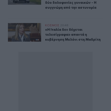
δύο δολοφονίες γυναικών - Η
συγγνώμη από την αστυνομία
«Η Ιταλία δεν δέχεται τελεσίγραφα» απαντά η κυβέρνη
ΚΟΣΜΟΣ
20:48
«Η Ιταλία δεν δέχεται τελεσίγραφ
«Η Ιταλία δεν δέχεται
τελεσίγραφα» απαντά η
κυβέρνηση Μελόνι στη Μαδρίτη