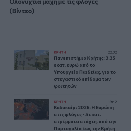
Ολονύχτια μάχη με τις φλόγες
(Βίντεο)
ΚΡΗΤΗ
22:32
Πανεπιστήμιο Κρήτης: 3,35
εκατ. ευρώ από το
Υπουργείο Παιδείας, για το
στεγαστικό επίδομα των
φοιτητών
ΚΡΗΤΗ
19:42
Καλοκαίρι 2026: Η Ευρώπη
στις φλόγες - 5 εκατ.
στρέμματα στάχτη, από την
Πορτογαλία έως την Κρήτη