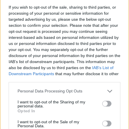
παραλία της Αγίας Βάσως στο Τρίκερι
If you wish to opt-out of the sale, sharing to third parties, or
processing of your personal or sensitive information for
targeted advertising by us, please use the below opt-out
ΠΕΡΙΣΣΟΤΕΡΑ
section to confirm your selection. Please note that after your
opt-out request is processed you may continue seeing
interest-based ads based on personal information utilized by
us or personal information disclosed to third parties prior to
your opt-out. You may separately opt-out of the further
disclosure of your personal information by third parties on the
ΣΧΕΤΙΚA AΡΘΡΑ
IAB’s list of downstream participants. This information may
also be disclosed by us to third parties on the
IAB’s List of
Downstream Participants
that may further disclose it to other
Ενές Καντέρ: Ο Τούρκος πρώην σέντερ δηλώνει υποψήφι
ΚΟΣΜΟΣ
23:38
third parties.
Ενές Καντέρ: Ο Τούρκος πρώην σέντ
Ενές Καντέρ: Ο Τούρκος πρώην
σέντερ δηλώνει υποψήφιος να
Personal Data Processing Opt Outs
παίξει στο... WNBA
I want to opt-out of the Sharing of my
personal data.
Opted In
Στενά του Ορμούζ: Οι ΗΠΑ «βλέπουν» σύντομα συμφωνί
ΚΟΣΜΟΣ
23:31
Στενά του Ορμούζ: Οι ΗΠΑ «βλέπου
Στενά του Ορμούζ: Οι ΗΠΑ
I want to opt-out of the Sale of my
Personal Data.
«βλέπουν» σύντομα συμφωνία -