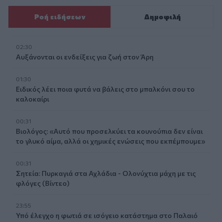
Ροή ειδήσεων
Δημοφιλή
02:30
Αυξάνονται οι ενδείξεις για ζωή στον Άρη
01:30
Ειδικός λέει ποια φυτά να βάλεις στο μπαλκόνι σου το
καλοκαίρι
00:31
Βιολόγος: «Αυτό που προσελκύει τα κουνούπια δεν είναι
το γλυκό αίμα, αλλά οι χημικές ενώσεις που εκπέμπουμε»
00:31
Σητεία: Πυρκαγιά στα Αχλάδια - Ολονύχτια μάχη με τις
φλόγες (Βίντεο)
23:55
Υπό έλεγχο η φωτιά σε ισόγειο κατάστημα στο Παλαιό