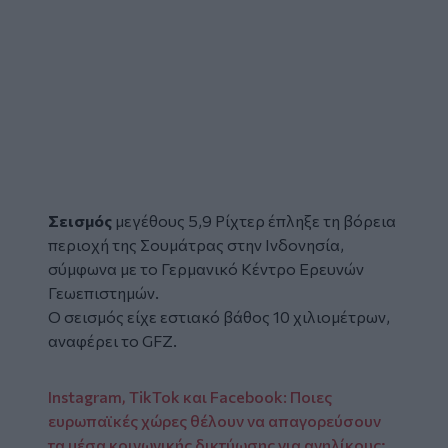
Σεισμός
μεγέθους 5,9 Ρίχτερ έπληξε τη βόρεια
περιοχή της Σουμάτρας στην Ινδονησία,
σύμφωνα με το Γερμανικό Κέντρο Ερευνών
Γεωεπιστημών.
Ο σεισμός είχε εστιακό βάθος 10 χιλιομέτρων,
αναφέρει το GFZ.
Instagram, TikTok και Facebook: Ποιες
ευρωπαϊκές χώρες θέλουν να απαγορεύσουν
τα μέσα κοινωνικής δικτύωσης για ανηλίκους;