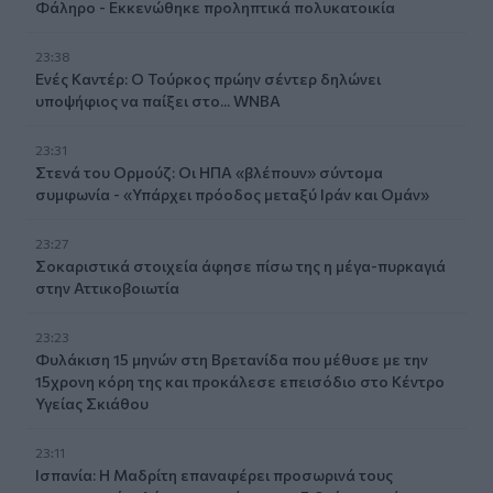
Φάληρο - Εκκενώθηκε προληπτικά πολυκατοικία
23:38
Ενές Καντέρ: Ο Τούρκος πρώην σέντερ δηλώνει
υποψήφιος να παίξει στο... WNBA
23:31
Στενά του Ορμούζ: Οι ΗΠΑ «βλέπουν» σύντομα
συμφωνία - «Υπάρχει πρόοδος μεταξύ Ιράν και Ομάν»
23:27
Σοκαριστικά στοιχεία άφησε πίσω της η μέγα-πυρκαγιά
στην Αττικοβοιωτία
23:23
Φυλάκιση 15 μηνών στη Βρετανίδα που μέθυσε με την
15χρονη κόρη της και προκάλεσε επεισόδιο στο Κέντρο
Υγείας Σκιάθου
23:11
Ισπανία: Η Μαδρίτη επαναφέρει προσωρινά τους