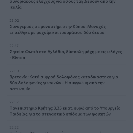
συνοριακούς ελέγχους για όσους ταξιδεύουν από την
Ιταλία
23:02
Συναγερμός σε μοναστήρι στην Κύπρο: Μοναχός
επιτέθηκε με μαχαίρι και τραυμάτισε δύο άτομα
22:47
Σητεία: Φωτιά στα Αχλάδια, δύσκολη μάχη με τις φλόγες
- Βίντεο
22:39
Βρετανία: Κατά συρροή δολοφόνος καταδικάστηκε για
δύο δολοφονίες γυναικών - Η συγγνώμη από την
αστυνομία
22:32
Πανεπιστήμιο Κρήτης: 3,35 εκατ. ευρώ από το Υπουργείο
Παιδείας, για το στεγαστικό επίδομα των φοιτητών
22:22