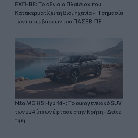
ΕΧΠ-ΒΕ: Το «Ενιαίο Πλαίσιο» που
Κατακερματίζει τη Βιομηχανία - Η σημασία
των παρεμβάσεων του ΠΑΣΕΒΙΠΕ
Νέο MG HS Hybrid+: Το οικογενειακό SUV
των 224 ίππων έφτασε στην Κρήτη - Δείτε
τιμή