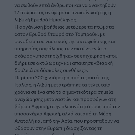
να σωθούν επτά άνθρωποι και να ανακτηθούν
17 πτώματα», ανέφερε σε ανακοίνωσή της η
λιβυκή Ερυθρά Ημισέληνος.
Η οργάνωση βοήθειας μετέφερε τα πτώματα
«στον Ερυθρό Σταυρό στο Τομπρούκ, με
συνοδεία του ναυτικού, της ακτοφυλακής και
υπηρεσίας ασφάλειας των ακτών» ενώ το
σκάφος «υποστηρίχθηκε» σε επιχείρηση «που
διήρκεσε οκτώ ώρες» και απαίτησε «διαρκή
δουλειά σε δύσκολες συνθήκες».
Περίπου 300 χιλιόμετρα από τις ακτές της
Ιταλίας, η Λιβύη μετατράπηκε τα τελευταία
χρόνια σε ένα από τα σημαντικότερα σημεία
αναχώρησης μεταναστών και προσφύγων στη
βόρεια Αφρική, στην πλειονότητά τους από την
υποσαχάρια Αφρική, αλλά και από τη Μέση
Ανατολή και από την Ασία, που προσπαθούν να
φθάσουν στην Ευρώπη διασχίζοντας τη