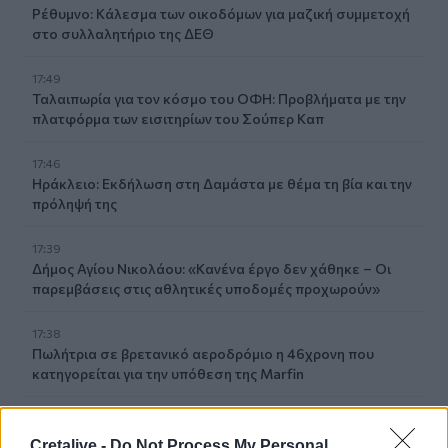
Ρέθυμνο: Κάλεσμα των οικοδόμων για μαζική συμμετοχή
στο συλλαλητήριο της ΔΕΘ
17:49
Ταλαιπωρία για τον κόσμο του ΟΦΗ: Προβλήματα με την
πλατφόρμα των εισιτηρίων του Σούπερ Καπ
17:46
Ηράκλειο: Εκδήλωση στη Δαμάστα με θέμα τη βία και την
πρόληψή της
17:39
Δήμος Αγίου Νικολάου: «Κανένα έργο δεν χάθηκε – Οι
παρεμβάσεις στις αθλητικές υποδομές προχωρούν»
17:38
Πωλήτρια σε βρετανικό αεροδρόμιο η 46χρονη που
κατηγορείται για την υπόθεση της Marfin
17:28
Κρήτη: Το ναυλωμένο πλοίο έφυγε, οι μετανάστες πήγαν
Cretalive -
Do Not Process My Personal