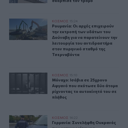
σκόρπισε τον τρόμο
Ρουμανία: Οι αρχές επιχειρούν την εκτροπή των υδάτω
ΚΟΣΜΟΣ
15:24
Ρουμανία: Οι αρχές επιχειρούν την
Ρουμανία: Οι αρχές επιχειρούν
την εκτροπή των υδάτων του
Δούναβη για να παρατείνουν την
λειτουργία του αντιδραστήρα
στον πυρηνικό σταθμό της
Τσερναβόντα
Μόναχο: Ισόβια σε 25χρονο Αφγανό που σκότωσε δύο ά
ΚΟΣΜΟΣ
15:10
Μόναχο: Ισόβια σε 25χρονο Αφγανό
Μόναχο: Ισόβια σε 25χρονο
Αφγανό που σκότωσε δύο άτομα
ρίχνοντας το αυτοκίνητό του σε
πλήθος
Γερμανία: Συνελήφθη Ουκρανός που κατηγορείται για κ
ΚΟΣΜΟΣ
14:22
Γερμανία: Συνελήφθη Ουκρανός που
Γερμανία: Συνελήφθη Ουκρανός