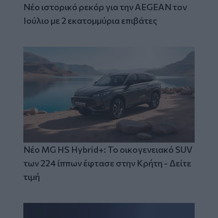
Νέο ιστορικό ρεκόρ για την AEGEAN τον
Ιούλιο με 2 εκατομμύρια επιβάτες
Νέο MG HS Hybrid+: Το οικογενειακό SUV
των 224 ίππων έφτασε στην Κρήτη - Δείτε
τιμή