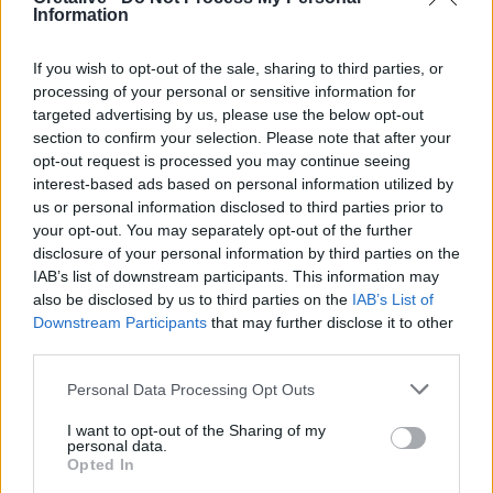
με λεωφορεία
Information
17:25
If you wish to opt-out of the sale, sharing to third parties, or
Πέθανε το άσπρο κουτάβι που συμβίωνε με αγέλη λύκων
processing of your personal or sensitive information for
targeted advertising by us, please use the below opt-out
17:06
section to confirm your selection. Please note that after your
ΟΠΕΚΑ: Πότε θα γίνει η δεύτερη πληρωμή των δικαιούχων
opt-out request is processed you may continue seeing
του Λογαριασμού Αγροτικής Εστίας
interest-based ads based on personal information utilized by
us or personal information disclosed to third parties prior to
16:44
your opt-out. You may separately opt-out of the further
Προσωρινή διακοπή κυκλοφορίας την Παρασκευή στον
disclosure of your personal information by third parties on the
ΒΟΑΚ
IAB’s list of downstream participants. This information may
also be disclosed by us to third parties on the
IAB’s List of
16:41
Downstream Participants
that may further disclose it to other
Ο Βλαδίμηρος Κυριακίδης στο πλευρό των παιδιών του
third parties.
ΠΑΓΝΗ για 5η χρονιά
Personal Data Processing Opt Outs
16:36
I want to opt-out of the Sharing of my
Ο κόσμος του ΟΦΗ «εξαφάνισε» 3.000 εισιτήρια σε
personal data.
λιγότερο από 48 ώρες για το Σούπερ Καπ
Opted In