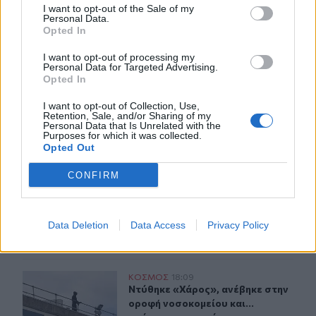
I want to opt-out of the Sale of my
16:27
Personal Data.
Συνεδριάζει αύριο η Δημοτική Επιτροπή του Δήμου
Opted In
Βιάννου για την λήψη αποφάσεων για μια σειρά
παρεμβάσεων
I want to opt-out of processing my
Personal Data for Targeted Advertising.
Opted In
16:21
Δύο συναυλίες του Νίκου Ανδρουλάκη στο Ηράκλειο
I want to opt-out of Collection, Use,
Retention, Sale, and/or Sharing of my
Personal Data that Is Unrelated with the
Purposes for which it was collected.
ΠΕΡΙΣΣΟΤΕΡΑ
Opted Out
CONFIRM
Data Deletion
Data Access
Privacy Policy
ΣΧΕΤΙΚA AΡΘΡΑ
Ντύθηκε «Χάρος», ανέβηκε στην οροφή νοσοκομείου και
ΚΟΣΜΟΣ
18:09
Ντύθηκε «Χάρος», ανέβηκε στην ορο
Ντύθηκε «Χάρος», ανέβηκε στην
οροφή νοσοκομείου και...