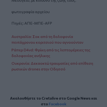
Μεσόγειο, με κίνδυνο της ζωής τους.
φωτογραφία αρχείου
Πηγές: ΑΠΕ-ΜΠΕ-AFP
Αυστραλία: Σοκ από τη δολοφονία
πεντάχρονου κοριτσιού που αγνοούνταν
Ράπερ D4vd: Φρίκη από τις λεπτομέρειες της
δολοφονίας ανήλικης
Ουκρανία: Δεκαοκτώ τραυματίες από επίθεση
ρωσικών drones στην Οδησσό
Ακολουθήστε το Cretalive στο
Google News
και
στο
Facebook