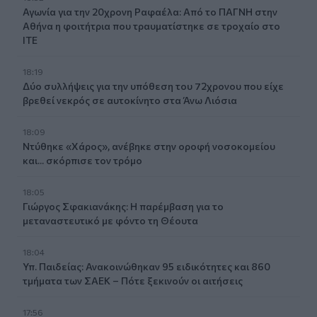
Αγωνία για την 20χρονη Ραφαέλα: Από το ΠΑΓΝΗ στην
Αθήνα η φοιτήτρια που τραυματίστηκε σε τροχαίο στο
ΙΤΕ
18:19
Δύο συλλήψεις για την υπόθεση του 72χρονου που είχε
βρεθεί νεκρός σε αυτοκίνητο στα Άνω Λιόσια
18:09
Ντύθηκε «Χάρος», ανέβηκε στην οροφή νοσοκομείου
και... σκόρπισε τον τρόμο
18:05
Γιώργος Σφακιανάκης: Η παρέμβαση για το
μεταναστευτικό με φόντο τη Θέουτα
18:04
Υπ. Παιδείας: Ανακοινώθηκαν 95 ειδικότητες και 860
τμήματα των ΣΑΕΚ – Πότε ξεκινούν οι αιτήσεις
17:56