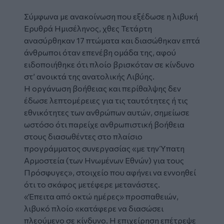
Σύμφωνα με ανακοίνωση που εξέδωσε η λιβυκή
Ερυθρά Ημισέληνος, χθες Τετάρτη
ανασύρθηκαν 17 πτώματα και διασώθηκαν επτά
άνθρωποι όταν επενέβη ομάδα της, αφού
ειδοποιήθηκε ότι πλοίο βρισκόταν σε κίνδυνο
στ’ ανοικτά της ανατολικής
Λιβύης.
Η οργάνωση βοήθειας και περίθαλψης δεν
έδωσε λεπτομέρειες για τις ταυτότητες ή τις
εθνικότητες των ανθρώπων αυτών, σημείωσε
ωστόσο ότι παρείχε ανθρωπιστική βοήθεια
στους διασωθέντες στο πλαίσιο
προγράμματος συνεργασίας «με την Ύπατη
Αρμοστεία (των Ηνωμένων Εθνών) για τους
Πρόσφυγες», στοιχείο που αφήνει να εννοηθεί
ότι το σκάφος μετέφερε μετανάστες.
«Έπειτα από οκτώ ημέρες» προσπαθειών,
λιβυκό πλοίο «κατάφερε να διασώσει
πλεούμενο σε κίνδυνο. Η επιχείρηση επέτρεψε