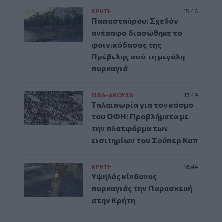
ΚΡΗΤΗ
15:46
Παπασταύρου: Σχεδόν
ανέπαφο διασώθηκε το
φοινικόδασος της
Πρέβελης από τη μεγάλη
πυρκαγιά
ΕΙΔΑ-ΑΚΟΥΣΑ
17:49
Ταλαιπωρία για τον κόσμο
του ΟΦΗ: Προβλήματα με
την πλατφόρμα των
εισιτηρίων του Σούπερ Καπ
ΚΡΗΤΗ
18:44
Υψηλός κίνδυνος
πυρκαγιάς την Παρασκευή
στην Κρήτη