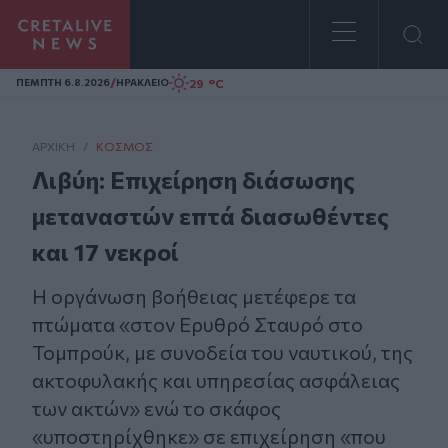
Homepage
/
29 °C
ΠΕΜΠΤΗ 6.8.2026
ΗΡΑΚΛΕΙΟ
ΑΡΧΙΚΗ
/
ΚΌΣΜΟΣ
Λιβύη: Επιχείρηση διάσωσης
μεταναστών επτά διασωθέντες
και 17 νεκροί
Η οργάνωση βοήθειας μετέφερε τα
πτώματα «στον Ερυθρό Σταυρό στο
Τομπρούκ, με συνοδεία του ναυτικού, της
ακτοφυλακής και υπηρεσίας ασφάλειας
των ακτών» ενώ το σκάφος
«υποστηρίχθηκε» σε επιχείρηση «που