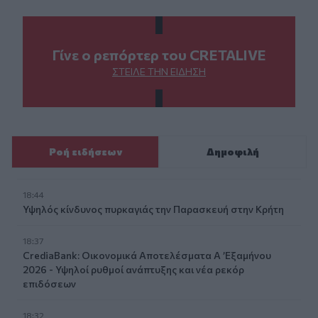
Γίνε ο ρεπόρτερ του CRETALIVE
ΣΤΕΊΛΕ ΤΗΝ ΕΊΔΗΣΗ
Ροή ειδήσεων
Δημοφιλή
18:44
Υψηλός κίνδυνος πυρκαγιάς την Παρασκευή στην Κρήτη
18:37
CrediaBank: Οικονομικά Αποτελέσματα A ’Εξαμήνου
2026 - Υψηλοί ρυθμοί ανάπτυξης και νέα ρεκόρ
επιδόσεων
18:32