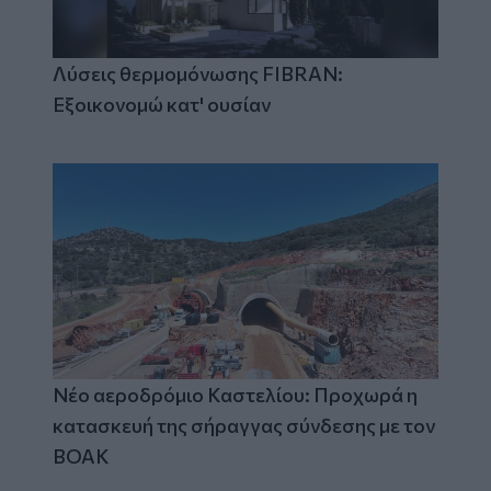
Λύσεις θερμομόνωσης FIBRAN:
Εξοικονομώ κατ' ουσίαν
Νέο αεροδρόμιο Καστελίου: Προχωρά η
κατασκευή της σήραγγας σύνδεσης με τον
ΒΟΑΚ