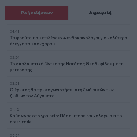
Ροή ειδήσεων
Δημοφιλή
04:41
Τα φρούτα που επιλέγουν 4 ενδοκρινολόγοι για καλύτερο
έλεγχο του σακχάρου
03:34
Το απολαυστικό βίντεο της Νατάσας Θεοδωρίδου με τη
μητέρα της
02:51
Ο έρωτας θα πρωταγωνιστήσει στη ζωή αυτών των
ζωδίων τον Αύγουστο
01:42
Καύσωνας στο γραφείο: Πόσο μπορεί να χαλαρώσει το
dress code
00:31