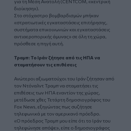
για τη Μέση Ανατολή (CENTCOM, «κεντρική
διοίκηση»).
Στο στόχαστρο βομβαρδισμών μπήκαν
«στρατιωτικές εγκαταστάσεις επιτήρησης,
συστήματα επικοινωνιών και εγκαταστάσεις
αντιαεροπορικής άμυνας» σε όλη τη χώρα,
πρόσθεσε η πηγή αυτή.
Τραμπ: Το Ιράν ζήτησε από τις ΗΠΑ να
σταματήσουν τις επιθέσεις
Ανώτεροι αξιωματούχοι του Ιράν ζήτησαν από
τον Ντόναλντ Τραμπ να σταματήσει τις
επιθέσεις των ΗΠΑ εναντίον της χώρας,
μετέδωσε χθες Τετάρτη δημοσιογράφος του
Fox News, εξηγώντας πως συζήτησε
τηλεφωνικά με τον αμερικανό πρόεδρο.
«Ο πρόεδρος Τραμπ μου είπε ότι το Ιράν του
τηλεφώνησε απόψε», είπε ο δημοσιογράφος