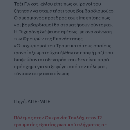
Τρέι Γιγκστ. «Μου είπε πως οι Ιρανοί του
ζήτησαν να σταματήσει τους βομβαρδισμούς».
Ο αμερικανός πρόεδρος του είπε επίσης πως
«οι βομβαρδισμοί θα σταματήσουν σύντομα».
Η Τεχεράνη διέψευσε αμέσως, με ανακοίνωση
των Φρουρών της Επανάστασης.
«Οι ισχυρισμοί του Τραμπ κατά τους οποίους
ιρανοί αξιωματούχοι ήλθαν σε επαφή μαζί του
διαψεύδονται σθεναρά» και «δεν είναι παρά
πρόσχημα για να ξεφύγει από τον πόλεμο»,
τόνισαν στην ανακοίνωση.
Πηγή: ΑΠΕ-ΜΠΕ
Πόλεμος στην Ουκρανία: Τουλάχιστον 12
τραυματίες εξαιτίας ρωσικού πλήγματος σε