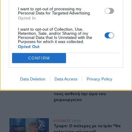
I want to opt-out of processing my
Personal Data for Targeted Advertising.
ΠΕΡΙΣΣΟΤΕΡΑ
Opted In
I want to opt-out of Collection, Use,
Retention, Sale, and/or Sharing of my
Personal Data that Is Unrelated with the
Purposes for which it was collected.
Opted Out
ΣΧΕΤΙΚA AΡΘΡΑ
CONFIRM
Ανατριχιαστικό βίντεο από τον σεισμό στην Ιαπωνία: Γ
ΚΟΣΜΟΣ
00:00
Ανατριχιαστικό βίντεο από τον σει
Ανατριχιαστικό βίντεο από τον
Data Deletion
Data Access
Privacy Policy
σεισμό στην Ιαπωνία: Γιατροί
προστατεύουν με τα σώματά
τους ασθενή την ώρα του
χειρουργείου
Τραμπ: Ο πόλεμος με το Ιράν "θα τελειώσει σύντομα"
ΚΟΣΜΟΣ
23:54
Τραμπ: Ο πόλεμος με το Ιράν "θα τε
Τραμπ: Ο πόλεμος με το Ιράν "θα
τελειώσει σύντομα"