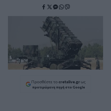
Facebook
Twitter
Messenger
Whatsapp
Viber
Προσθέστε το
cretalive.gr
ως
προτιμώμενη πηγή στο Google