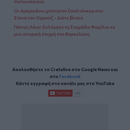
πολυκατοικία
Οι Αμερικάνοι χτύπησαν ξανά τάνκερ στα
Στενά του Ορμούζ - Δείτε βίντεο
Πάπας Λέων: Ευλόγησε τη Σαγράδα Φαμίλια σε
μια ιστορική στιγμή στη Βαρκελώνη
Ακολουθήστε το Cretalive στο
Google News
και
στο
Facebook
Κάντε εγγραφή στο κανάλι μας στο
YouTube