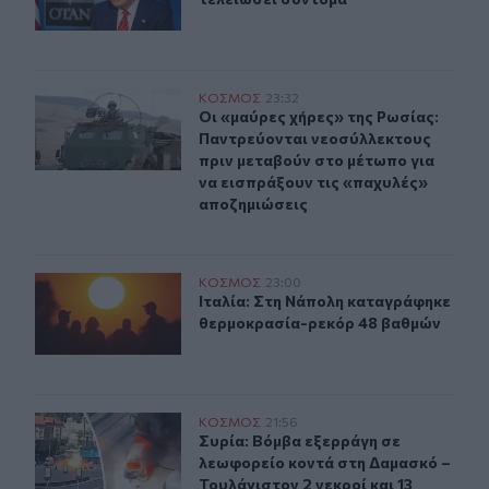
Οι «μαύρες χήρες» της Ρωσίας: Παντρεύονται νεοσύλλε
ΚΟΣΜΟΣ
23:32
Οι «μαύρες χήρες» της Ρωσίας: Παν
Οι «μαύρες χήρες» της Ρωσίας:
Παντρεύονται νεοσύλλεκτους
πριν μεταβούν στο μέτωπο για
να εισπράξουν τις «παχυλές»
αποζημιώσεις
Ιταλία: Στη Νάπολη καταγράφηκε θερμοκρασία-ρεκόρ 
ΚΟΣΜΟΣ
23:00
Ιταλία: Στη Νάπολη καταγράφηκε 
Ιταλία: Στη Νάπολη καταγράφηκε
θερμοκρασία-ρεκόρ 48 βαθμών
Συρία: Βόμβα εξερράγη σε λεωφορείο κοντά στη Δαμασκό
ΚΟΣΜΟΣ
21:56
Συρία: Βόμβα εξερράγη σε λεωφορεί
Συρία: Βόμβα εξερράγη σε
λεωφορείο κοντά στη Δαμασκό –
Τουλάχιστον 2 νεκροί και 13