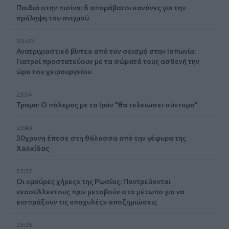
Παιδιά στην πισίνα: 6 απαράβατοι κανόνες για την
πρόληψη του πνιγμού
00:00
Ανατριχιαστικό βίντεο από τον σεισμό στην Ιαπωνία:
Γιατροί προστατεύουν με τα σώματά τους ασθενή την
ώρα του χειρουργείου
23:54
Τραμπ: Ο πόλεμος με το Ιράν "θα τελειώσει σύντομα"
23:43
30χρονη έπεσε στη θάλασσα από την γέφυρα της
Χαλκίδας
23:32
Οι «μαύρες χήρες» της Ρωσίας: Παντρεύονται
νεοσύλλεκτους πριν μεταβούν στο μέτωπο για να
εισπράξουν τις «παχυλές» αποζημιώσεις
23:25