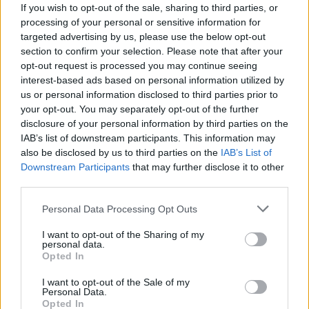
If you wish to opt-out of the sale, sharing to third parties, or
processing of your personal or sensitive information for
22:30
Αυτές είναι οι πιο επικίνδυνες εβδομάδες για μεγάλες
targeted advertising by us, please use the below opt-out
πυρκαγιές
section to confirm your selection. Please note that after your
opt-out request is processed you may continue seeing
interest-based ads based on personal information utilized by
22:21
us or personal information disclosed to third parties prior to
Χρήστος Δάντης: «Δεν περίμενα την αχαριστία, 22 χρόνια
μετά και συνάδελφοι προσπαθούν να ξεχάσουν ότι
your opt-out. You may separately opt-out of the further
έγραψα αυτό το τραγούδι»
disclosure of your personal information by third parties on the
IAB’s list of downstream participants. This information may
also be disclosed by us to third parties on the
IAB’s List of
22:14
Downstream Participants
that may further disclose it to other
Ξεκινούν τα δοκιμαστικά δρομολόγια της επέκτασης του
Μετρό Θεσσαλονίκης
third parties.
Personal Data Processing Opt Outs
22:05
Τζόκερ: Αυτοί είναι οι τυχεροί αριθμοί που κερδίζουν
I want to opt-out of the Sharing of my
πάνω από 2 εκατ. ευρώ
personal data.
Opted In
21:56
I want to opt-out of the Sale of my
Συρία: Βόμβα εξερράγη σε λεωφορείο κοντά στη
Personal Data.
Δαμασκό – Τουλάχιστον 2 νεκροί και 13 τραυματίες
Opted In