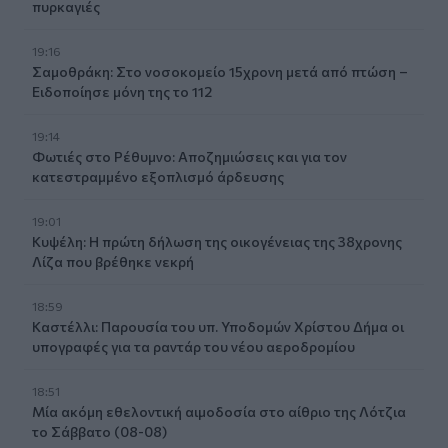
πυρκαγιές
19:16
Σαμοθράκη: Στο νοσοκομείο 15χρονη μετά από πτώση –
Ειδοποίησε μόνη της το 112
19:14
Φωτιές στο Ρέθυμνο: Αποζημιώσεις και για τον
κατεστραμμένο εξοπλισμό άρδευσης
19:01
Κυψέλη: Η πρώτη δήλωση της οικογένειας της 38χρονης
Λίζα που βρέθηκε νεκρή
18:59
Καστέλλι: Παρουσία του υπ. Υποδομών Χρίστου Δήμα οι
υπογραφές για τα ραντάρ του νέου αεροδρομίου
18:51
Μία ακόμη εθελοντική αιμοδοσία στο αίθριο της Λότζια
το Σάββατο (08-08)