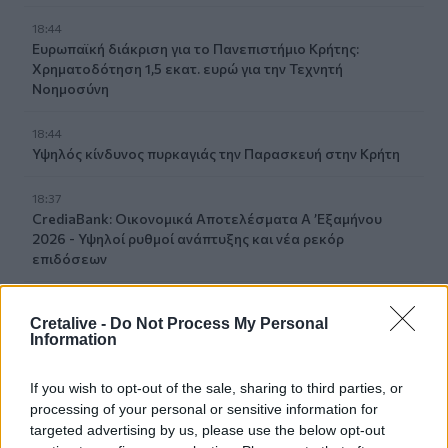
18:44
Ευρωπαϊκή διάκριση για το Πανεπιστήμιο Κρήτης:
Χρηματοδότηση 1,5 εκατ. ευρώ για την Τεχνητή
Νοημοσύνη
18:44
Υψηλός κίνδυνος πυρκαγιάς την Παρασκευή στην Κρήτη
18:37
CrediaBank: Οικονομικά Αποτελέσματα A ’Εξαμήνου
2026 - Υψηλοί ρυθμοί ανάπτυξης και νέα ρεκόρ
επιδόσεων
18:32
Αγωνία για την 20χρονη Ραφαέλα: Από το ΠΑΓΝΗ στην
Cretalive -
Do Not Process My Personal
Information
Αθήνα η φοιτήτρια που τραυματίστηκε σε τροχαίο στο
ΙΤΕ
If you wish to opt-out of the sale, sharing to third parties, or
18:19
processing of your personal or sensitive information for
Δύο συλλήψεις για την υπόθεση του 72χρονου που είχε
targeted advertising by us, please use the below opt-out