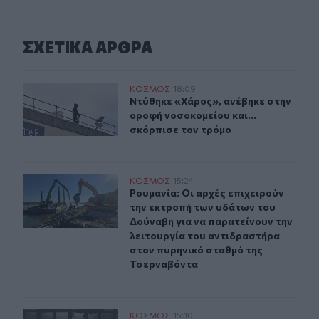
ΣΧΕΤΙΚA AΡΘΡΑ
Ντύθηκε «Χάρος», ανέβηκε στην οροφή νοσοκομείου και
ΚΟΣΜΟΣ
18:09
Ντύθηκε «Χάρος», ανέβηκε στην ορο
Ντύθηκε «Χάρος», ανέβηκε στην
οροφή νοσοκομείου και...
σκόρπισε τον τρόμο
Ρουμανία: Οι αρχές επιχειρούν την εκτροπή των υδάτω
ΚΟΣΜΟΣ
15:24
Ρουμανία: Οι αρχές επιχειρούν την
Ρουμανία: Οι αρχές επιχειρούν
την εκτροπή των υδάτων του
Δούναβη για να παρατείνουν την
λειτουργία του αντιδραστήρα
στον πυρηνικό σταθμό της
Τσερναβόντα
Μόναχο: Ισόβια σε 25χρονο Αφγανό που σκότωσε δύο ά
ΚΟΣΜΟΣ
15:10