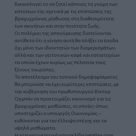
δικαιολογεί το να ζητεί κάποιος τη γνώμη των
κατοίκων της σχετικά με τις επιπτώσεις της
βραχυχρόνιας μίσθωσης στη διαθεσιμότητα
των ακινήτων και στην ποιότητα ζωής.
Οι πολέμιοι της απαγόρευσης διατείνονται
αντίθετα ότι η κίνηση αυτή θα πλήξει τα έσοδα
όχι μόνο των ιδιοκτητών των διαμερισμάτων,
αλλά και των γειτονικών καφέ και εστιατορίων
τα οποία έχουν κυρίως ως πελατεία τους
ξένους τουρίστες.
Το αποτέλεσμα του τοπικού δημοψηφίσματος
θα μπορούσε να έχει ευρύτερες επιπτώσεις, με
την κυβέρνηση του πρωθυπουργού Βίκτορ
Ορμπάν να προετοιμάζει κανονισμό για τις
βραχυχρόνιες μισθώσεις, οι οποίες-όπως
υποστηρίζει ο υπουργός Οικονομίας--
ευθύνονται για την έλλειψη στέγης και τα
υψηλά μισθώματα.
Η κτηματομεσιτική ιστοσελίδα ingatlan.com