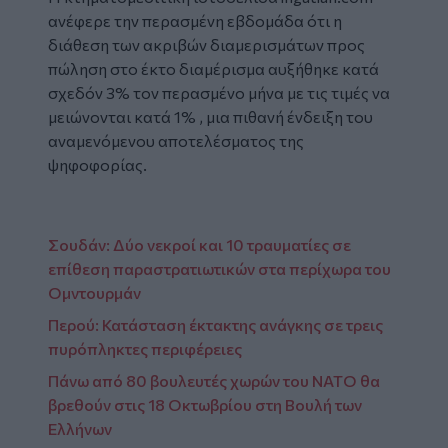
ανέφερε την περασμένη εβδομάδα ότι η
διάθεση των ακριβών διαμερισμάτων προς
πώληση στο έκτο διαμέρισμα αυξήθηκε κατά
σχεδόν 3% τον περασμένο μήνα με τις τιμές να
μειώνονται κατά 1% , μια πιθανή ένδειξη του
αναμενόμενου αποτελέσματος της
ψηφοφορίας.
Σουδάν: Δύο νεκροί και 10 τραυματίες σε
επίθεση παραστρατιωτικών στα περίχωρα του
Ομντουρμάν
Περού: Κατάσταση έκτακτης ανάγκης σε τρεις
πυρόπληκτες περιφέρειες
Πάνω από 80 βουλευτές χωρών του ΝΑΤΟ θα
βρεθούν στις 18 Οκτωβρίου στη Βουλή των
Ελλήνων