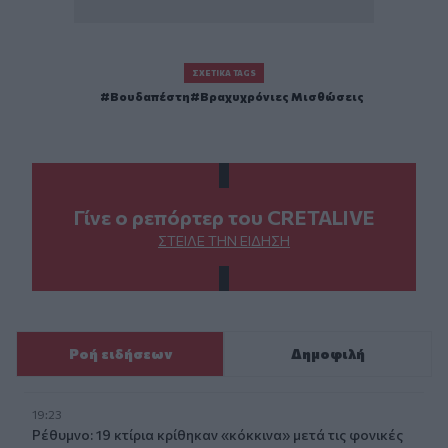
ΣΧΕΤΙΚΆ TAGS
Βουδαπέστη
Βραχυχρόνιες Μισθώσεις
Γίνε ο ρεπόρτερ του CRETALIVE
ΣΤΕΊΛΕ ΤΗΝ ΕΊΔΗΣΗ
Ροή ειδήσεων
Δημοφιλή
19:23
Ρέθυμνο: 19 κτίρια κρίθηκαν «κόκκινα» μετά τις φονικές