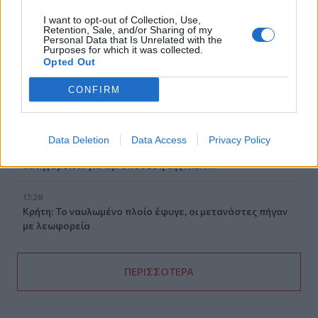
17:46
I want to opt-out of Collection, Use,
Ηράκλειο: Εκδήλωση στη Δαμάστα με θέμα τη βία και την
Retention, Sale, and/or Sharing of my
Personal Data that Is Unrelated with the
πρόληψή της
Purposes for which it was collected.
Opted Out
17:39
CONFIRM
Δήμος Αγίου Νικολάου: «Κανένα έργο δεν χάθηκε – Οι
παρεμβάσεις στις αθλητικές υποδομές προχωρούν»
17:38
Data Deletion
Data Access
Privacy Policy
Πωλήτρια σε βρετανικό αεροδρόμιο η 46χρονη που
κατηγορείται για την υπόθεση της Marfin
17:28
Κρήτη: Το ναυλωμένο πλοίο έφυγε, οι μετανάστες πήγαν
με λεωφορεία
ΠΕΡΙΣΣΟΤΕΡΑ