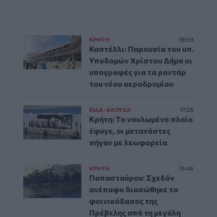
ΚΡΗΤΗ
18:59
Καστέλλι: Παρουσία του υπ.
Υποδομών Χρίστου Δήμα οι
υπογραφές για τα ραντάρ
του νέου αεροδρομίου
ΕΙΔΑ-ΑΚΟΥΣΑ
17:28
Κρήτη: Το ναυλωμένο πλοίο
έφυγε, οι μετανάστες
πήγαν με λεωφορεία
ΚΡΗΤΗ
15:46
Παπασταύρου: Σχεδόν
ανέπαφο διασώθηκε το
φοινικόδασος της
Πρέβελης από τη μεγάλη