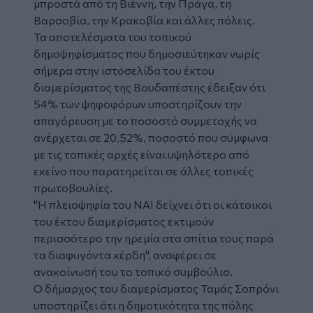
μπροστά από τη Βιέννη, την Πράγα, τη
Βαρσοβία, την Κρακοβία και άλλες πόλεις.
Τα αποτελέσματα του τοπικού
δημοψηφίσματος που δημοσιεύτηκαν νωρίς
σήμερα στην ιστοσελίδα του έκτου
διαμερίσματος της Βουδαπέστης έδειξαν ότι
54% των ψηφοφόρων υποστηρίζουν την
απαγόρευση με το ποσοστό συμμετοχής να
ανέρχεται σε 20,52%, ποσοστό που σύμφωνα
με τις τοπικές αρχές είναι υψηλότερο από
εκείνο που παρατηρείται σε άλλες τοπικές
πρωτοβουλίες.
"Η πλειοψηφία του ΝΑΙ δείχνει ότι οι κάτοικοι
του έκτου διαμερίσματος εκτιμούν
περισσότερο την ηρεμία στα σπίτια τους παρά
τα διαφυγόντα κέρδη", αναφέρει σε
ανακοίνωσή του το τοπικό συμβούλιο.
Ο δήμαρχος του διαμερίσματος Ταμάς Σοπρόνι
υποστηρίζει ότι η δημοτικότητα της πόλης