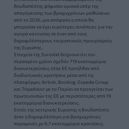
Βουδαπέστης
ψήφισαν οριακά υπέρ της
απαγόρευσης των
βραχυχρόνιων μισθώσεων
από το 2026, μια απόφαση η οποία θα
μπορούσε να έχει ευρύτερες συνέπειες για την
αγορά κατοικίας σε έναν από τους
δημοφιλέστερους τουριστικούς προορισμούς
της Ευρώπης.
Στοιχεία της Eurostat δείχνουν ότι τον
περασμένο χρόνο σχεδόν 719 εκατομμύρια
διανυκτερεύσεις στην ΕΕ προήλθαν από
διαδικτυακές κρατήσεις μέσα από τις
πλατφόρμες Airbnb, Booking, Expedia Group
και Tripadvisor με το Παρίσι να προηγείται των
πρωτευουσών της ΕΕ με περισσότερες από 19
εκατομμύρια διανυκτερεύσεις.
Εντός της κεντρικής Ευρώπης η Βουδαπέστη
ήταν η δημοφιλέστερη για βραχυχρόνιες
παραμονές με 6,7 εκατομμύρια κρατήσεις,