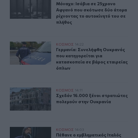
Μόναχο: Ισόβια σε 25χρονο Αφγανό
Μόναχο: Ισόβια σε 25χρονο
Αφγανό που σκότωσε δύο άτομα
ρίχνοντας το αυτοκίνητό του σε
πλήθος
Γερμανία: Συνελήφθη Ουκρανός που κατηγορείται για κ
ΚΟΣΜΟΣ
14:22
Γερμανία: Συνελήφθη Ουκρανός που
Γερμανία: Συνελήφθη Ουκρανός
που κατηγορείται για
κατασκοπεία σε βάρος εταιρείας
όπλων
Σχεδόν 16.000 ξένοι στρατιώτες πολεμούν στην Ουκραν
ΚΟΣΜΟΣ
14:11
Σχεδόν 16.000 ξένοι στρατιώτες π
Σχεδόν 16.000 ξένοι στρατιώτες
πολεμούν στην Ουκρανία
Πέθανε ο εμβληματικός Ιταλός τραγουδοποιός Φραντσέ
ΚΟΣΜΟΣ
14:03
Πέθανε ο εμβληματικός Ιταλός τρα
Πέθανε ο εμβληματικός Ιταλός