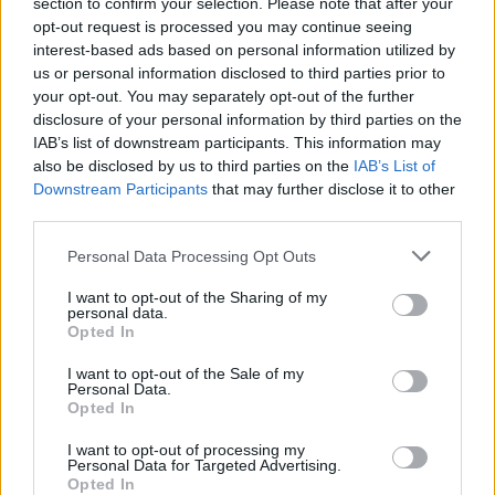
βρεθεί νεκρός σε αυτοκίνητο στα Άνω Λιόσια
section to confirm your selection. Please note that after your
opt-out request is processed you may continue seeing
interest-based ads based on personal information utilized by
18:09
Ντύθηκε «Χάρος», ανέβηκε στην οροφή νοσοκομείου
us or personal information disclosed to third parties prior to
και... σκόρπισε τον τρόμο
your opt-out. You may separately opt-out of the further
disclosure of your personal information by third parties on the
IAB’s list of downstream participants. This information may
18:05
Γιώργος Σφακιανάκης: Η παρέμβαση για το
also be disclosed by us to third parties on the
IAB’s List of
μεταναστευτικό με φόντο τη Θέουτα
Downstream Participants
that may further disclose it to other
third parties.
18:04
Personal Data Processing Opt Outs
Υπ. Παιδείας: Ανακοινώθηκαν 95 ειδικότητες και 860
τμήματα των ΣΑΕΚ – Πότε ξεκινούν οι αιτήσεις
I want to opt-out of the Sharing of my
personal data.
Opted In
17:56
Ρέθυμνο: Κάλεσμα των οικοδόμων για μαζική συμμετοχή
I want to opt-out of the Sale of my
στο συλλαλητήριο της ΔΕΘ
Personal Data.
Opted In
17:49
Ταλαιπωρία για τον κόσμο του ΟΦΗ: Προβλήματα με την
I want to opt-out of processing my
Personal Data for Targeted Advertising.
πλατφόρμα των εισιτηρίων του Σούπερ Καπ
Opted In