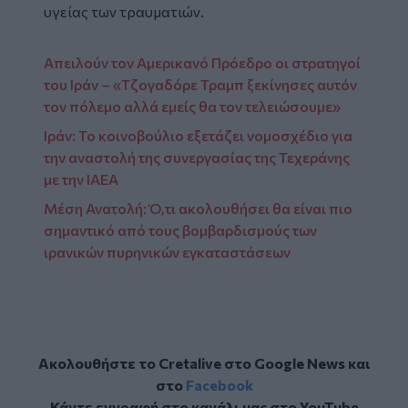
υγείας των τραυματιών.
Απειλούν τον Αμερικανό Πρόεδρο οι στρατηγοί
του Ιράν – «Τζογαδόρε Τραμπ ξεκίνησες αυτόν
τον πόλεμο αλλά εμείς θα τον τελειώσουμε»
Ιράν: Το κοινοβούλιο εξετάζει νομοσχέδιο για
την αναστολή της συνεργασίας της Τεχεράνης
με την ΙΑΕΑ
Μέση Ανατολή: Ό,τι ακολουθήσει θα είναι πιο
σημαντικό από τους βομβαρδισμούς των
ιρανικών πυρηνικών εγκαταστάσεων
Ακολουθήστε το Cretalive στο
Google News
και
στο
Facebook
Κάντε εγγραφή στο κανάλι μας στο
YouTube