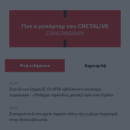
Γίνε ο ρεπόρτερ του CRETALIVE
ΣΤΕΊΛΕ ΤΗΝ ΕΊΔΗΣΗ
Ροή ειδήσεων
Δημοφιλή
23:31
Στενά του Ορμούζ: Οι ΗΠΑ «βλέπουν» σύντομα
συμφωνία - «Υπάρχει πρόοδος μεταξύ Ιράν και Ομάν»
23:27
Σοκαριστικά στοιχεία άφησε πίσω της η μέγα-πυρκαγιά
στην Αττικοβοιωτία