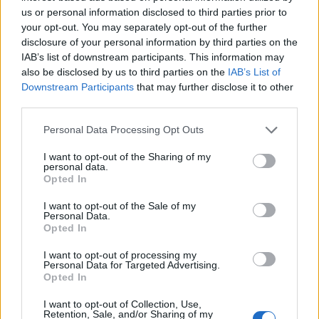
us or personal information disclosed to third parties prior to
20:57
your opt-out. You may separately opt-out of the further
ΥΠΑΑΤ – ΑΑΔΕ: Υπεγράφη κοινή απόφαση για
disclosure of your personal information by third parties on the
επενδύσεις 263,5 εκατ. ευρώ
IAB’s list of downstream participants. This information may
also be disclosed by us to third parties on the
IAB’s List of
20:57
Downstream Participants
that may further disclose it to other
ΑΑΔΕ: Άνοιξε ξανά το σύστημα ΕΑΕ 2025 για διορθώσεις
third parties.
και συμπληρώσεις στοιχείων από τους παραγωγούς
Personal Data Processing Opt Outs
20:48
«Η Ιταλία δεν δέχεται τελεσίγραφα» απαντά η
I want to opt-out of the Sharing of my
κυβέρνηση Μελόνι στη Μαδρίτη
personal data.
Opted In
I want to opt-out of the Sale of my
ΠΕΡΙΣΣΟΤΕΡΑ
Personal Data.
Opted In
I want to opt-out of processing my
Personal Data for Targeted Advertising.
Opted In
ΣΧΕΤΙΚA AΡΘΡΑ
I want to opt-out of Collection, Use,
Retention, Sale, and/or Sharing of my