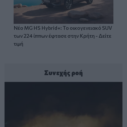
Νέο MG HS Hybrid+: Το οικογενειακό SUV
των 224 ίππων έφτασε στην Κρήτη - Δείτε
τιμή
Συνεχής ροή