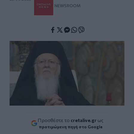
NEWSROOM
Facebook
Twitter
Messenger
Whatsapp
Viber
Προσθέστε το
cretalive.gr
ως
προτιμώμενη πηγή στο Google