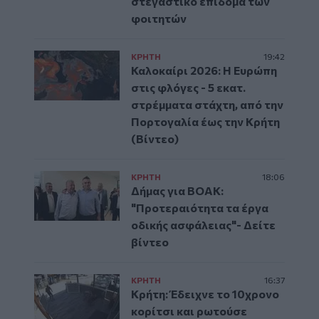
στεγαστικό επίδομα των
φοιτητών
ΚΡΗΤΗ
19:42
Καλοκαίρι 2026: Η Ευρώπη
στις φλόγες - 5 εκατ.
στρέμματα στάχτη, από την
Πορτογαλία έως την Κρήτη
(Βίντεο)
ΚΡΗΤΗ
18:06
Δήμας για ΒΟΑΚ:
"Προτεραιότητα τα έργα
οδικής ασφάλειας"- Δείτε
βίντεο
ΚΡΗΤΗ
16:37
Κρήτη: Έδειχνε το 10χρονο
κορίτσι και ρωτούσε