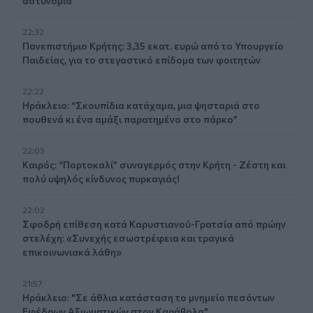
αστυνομία
22:32
Πανεπιστήμιο Κρήτης: 3,35 εκατ. ευρώ από το Υπουργείο
Παιδείας, για το στεγαστικό επίδομα των φοιτητών
22:22
Ηράκλειο: “Σκουπίδια κατάχαμα, μια ψησταριά στο
πουθενά κι ένα αμάξι παρατημένο στο πάρκο”
22:03
Καιρός: “Πορτοκαλί” συναγερμός στην Κρήτη - Ζέστη και
πολύ υψηλός κίνδυνος πυρκαγιάς!
22:02
Σφοδρή επίθεση κατά Καρυστιανού-Γρατσία από πρώην
στελέχη: «Συνεχής εσωστρέφεια και τραγικά
επικοινωνιακά λάθη»
21:57
Ηράκλειο: "Σε άθλια κατάσταση το μνημείο πεσόντων
Εφέδρων Αξιωματικών στον Καράβολα"