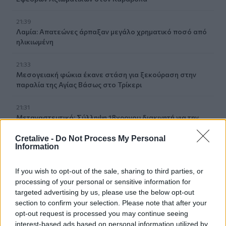
21:39
Λαμία: Απατεώνες άρπαξαν μεγάλο χρηματικό ποσό από
ηλικιωμένη
21:33
Μεσογειακή φώκια έκανε στάση για ξεκούραση στην
παραλία της Αγίας Βάσως στο Τρίκερι
21:31
Μεταναστευτικό: Σύλληψη 18χρονου διακινητή για την
"καραβιά" στον Τσούτσουρα
Cretalive -
Do Not Process My Personal
Information
21:11
Δημοπρατείται η μπάλα των ιστορικών γκολ του
Μαραντόνα επί της Αγγλίας στο Μουντιάλ 1986
If you wish to opt-out of the sale, sharing to third parties, or
processing of your personal or sensitive information for
targeted advertising by us, please use the below opt-out
21:08
section to confirm your selection. Please note that after your
Διεθνείς διακρίσεις για τη μαθητική ταινία stop motion
«Shared Weights» του 8ου Γυμνασίου Ηρακλείου
opt-out request is processed you may continue seeing
interest-based ads based on personal information utilized by