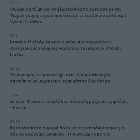
23:23
Φυλάκιση 15 μηνών στη Βρετανίδα που μέθυσε με την
15χρονη κόρη της και προκάλεσε επεισόδιο στο Κέντρο
Υγείας Σκιάθου
23:11
Ισπανία: Η Μαδρίτη επαναφέρει προσωρινά τους
συνοριακούς ελέγχους για όσους ταξιδεύουν από την
Ιταλία
23:02
Συναγερμός σε μοναστήρι στην Κύπρο: Μοναχός
επιτέθηκε με μαχαίρι και τραυμάτισε δύο άτομα
22:47
Σητεία: Φωτιά στα Αχλάδια, δύσκολη μάχη με τις φλόγες
- Βίντεο
22:39
Βρετανία: Κατά συρροή δολοφόνος καταδικάστηκε για
δύο δολοφονίες γυναικών - Η συγγνώμη από την