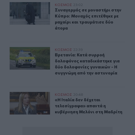
Συναγερμός σε μοναστήρι στην Κύπρο: Μοναχός επιτέθη
ΚΟΣΜΟΣ
23:02
Συναγερμός σε μοναστήρι στην Κύπρ
Συναγερμός σε μοναστήρι στην
Κύπρο: Μοναχός επιτέθηκε με
μαχαίρι και τραυμάτισε δύο
άτομα
Βρετανία: Κατά συρροή δολοφόνος καταδικάστηκε για 
ΚΟΣΜΟΣ
22:39
Βρετανία: Κατά συρροή δολοφόνος 
Βρετανία: Κατά συρροή
δολοφόνος καταδικάστηκε για
δύο δολοφονίες γυναικών - Η
συγγνώμη από την αστυνομία
«Η Ιταλία δεν δέχεται τελεσίγραφα» απαντά η κυβέρνη
ΚΟΣΜΟΣ
20:48
«Η Ιταλία δεν δέχεται τελεσίγραφ
«Η Ιταλία δεν δέχεται
τελεσίγραφα» απαντά η
κυβέρνηση Μελόνι στη Μαδρίτη