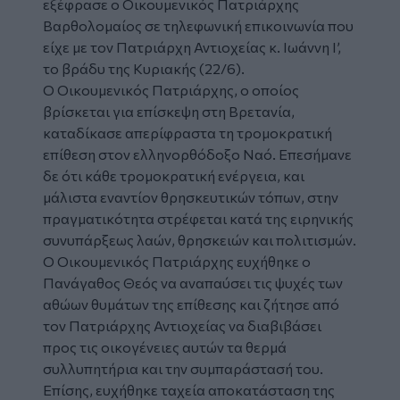
εξέφρασε ο
Οικουμενικός Πατριάρχης
Βαρθολομαίος
σε τηλεφωνική επικοινωνία που
είχε με τον Πατριάρχη Αντιοχείας κ. Ιωάννη Ι’,
το βράδυ της Κυριακής (22/6).
Ο Οικουμενικός Πατριάρχης, ο οποίος
βρίσκεται για επίσκεψη στη Βρετανία,
καταδίκασε απερίφραστα τη
τρομοκρατική
επίθεση
στον ελληνορθόδοξο Ναό. Επεσήμανε
δε ότι κάθε τρομοκρατική ενέργεια, και
μάλιστα εναντίον θρησκευτικών τόπων, στην
πραγματικότητα στρέφεται κατά της ειρηνικής
συνυπάρξεως λαών, θρησκειών και πολιτισμών.
Ο Οικουμενικός Πατριάρχης ευχήθηκε ο
Πανάγαθος Θεός να αναπαύσει τις ψυχές των
αθώων θυμάτων της επίθεσης και ζήτησε από
τον Πατριάρχης Αντιοχείας να διαβιβάσει
προς τις οικογένειες αυτών τα θερμά
συλλυπητήρια και την συμπαράστασή του.
Επίσης, ευχήθηκε ταχεία αποκατάσταση της