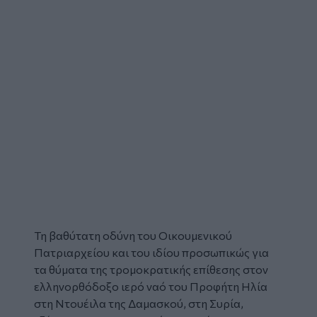
Τη βαθύτατη οδύνη του Οικουμενικού
Πατριαρχείου και του ιδίου προσωπικώς για
τα θύματα της τρομοκρατικής επίθεσης στον
ελληνορθόδοξο ιερό ναό του Προφήτη Ηλία
στη Ντουέιλα της Δαμασκού, στη Συρία,