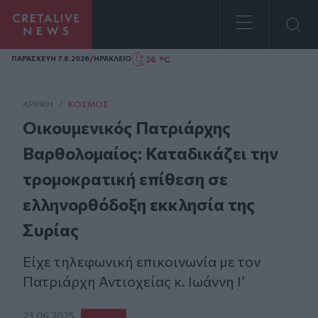
Homepage
/
26 °C
ΠΑΡΑΣΚΕΥΗ 7.8.2026
ΗΡΑΚΛΕΙΟ
ΑΡΧΙΚΗ
/
ΚΌΣΜΟΣ
Οικουμενικός Πατριάρχης
Βαρθολομαίος: Καταδικάζει την
τρομοκρατική επίθεση σε
ελληνορθόδοξη εκκλησία της
Συρίας
Είχε τηλεφωνική επικοινωνία με τον
Πατριάρχη Αντιοχείας κ. Ιωάννη Ι’
23.06.2025