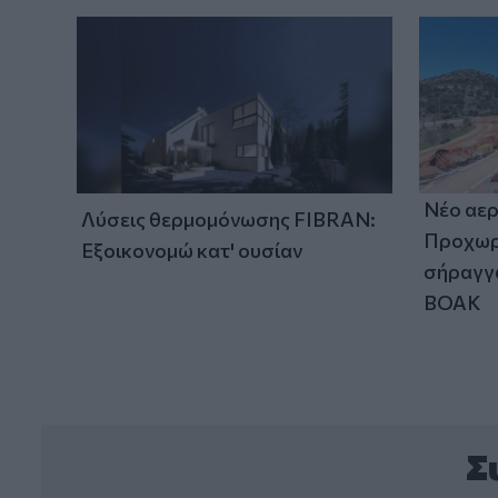
Νέο αερ
Λύσεις θερμομόνωσης FIBRAN:
Προχωρά
Εξοικονομώ κατ' ουσίαν
σήραγγα
ΒΟΑΚ
Σ