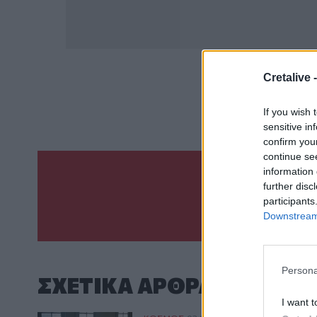
Cretalive 
ΣΧΕΤ
Κάρλο Γκίνζμπου
If you wish 
sensitive in
confirm you
continue se
information 
further disc
Γίνε ο ρεπόρτ
participants
ΣΤΕΊΛΕ 
Downstream 
Persona
ΣΧΕΤΙΚA AΡΘΡΑ
I want t