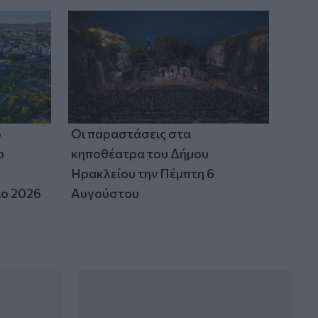
Ένωση Εργαζομένων Βενιζελείου: Ο
κυκλικός κόμβος να μην επηρεάσει τη
λειτουργία του νοσοκομείου
ο
Οι παραστάσεις στα
ο
κηποθέατρα του Δήμου
Ηρακλείου την Πέμπτη 6
ιο 2026
Αυγούστου