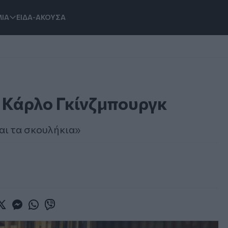
ΙΑ
ΕΙΔΑ-ΑΚΟΥΣΑ
ς Κάρλο Γκίνζμπουργκ
και τα σκουλήκια»
book
witter
Messenger
Whatsapp
Viber