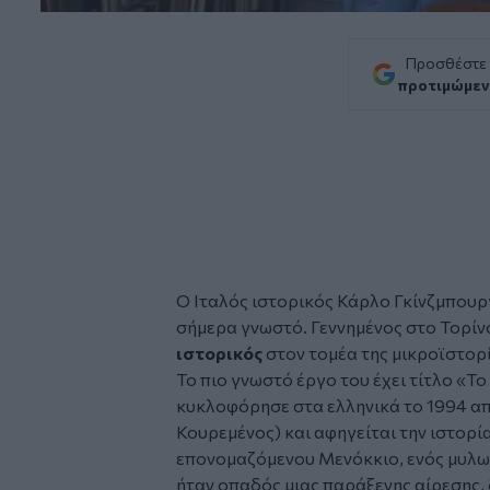
Προσθέστε
προτιμώμεν
Ο Iταλός ιστορικός
Κάρλο Γκίνζμπουρ
σήμερα γνωστό. Γεννημένος στο Τορίν
ιστορικός
στον τομέα της μικροϊστορ
Το πιο γνωστό έργο του έχει τίτλο «Το
κυκλοφόρησε στα ελληνικά το 1994 από
Κουρεμένος) και αφηγείται την ιστορί
επονομαζόμενου Μενόκκιο, ενός μυλων
ήταν οπαδός μιας παράξενης αίρεσης, 