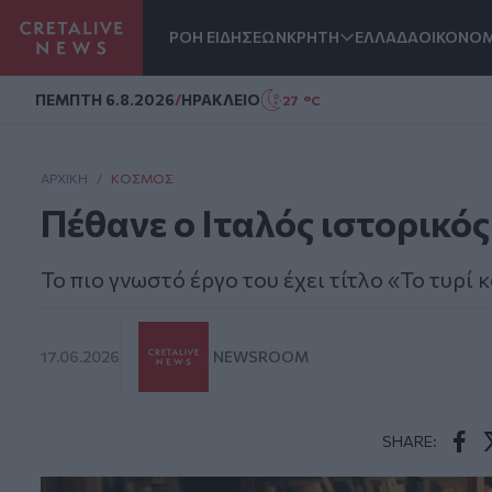
ΡΟΗ ΕΙΔΗΣΕΩΝ
ΚΡΗΤΗ
ΕΛΛΑΔΑ
ΟΙΚΟΝΟΜ
Homepage
ΠΕΜΠΤΗ 6.8.2026
/
ΗΡΑΚΛΕΙΟ
27 °C
ΑΡΧΙΚΗ
/
ΚΌΣΜΟΣ
Πέθανε ο Iταλός ιστορικό
Το πιο γνωστό έργο του έχει τίτλο «Το τυρί 
17.06.2026
NEWSROOM
SHARE:
Face
T