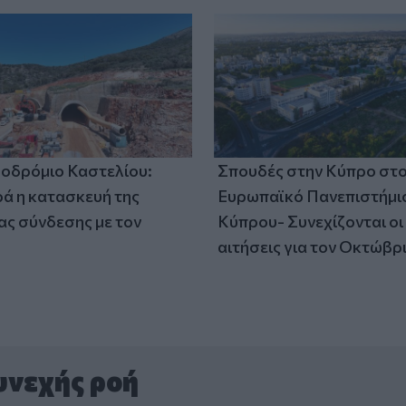
οδρόμιο Καστελίου:
Σπουδές στην Κύπρο στ
 η κατασκευή της
Ευρωπαϊκό Πανεπιστήμι
ς σύνδεσης με τον
Κύπρου- Συνεχίζονται οι
αιτήσεις για τον Οκτώβρ
υνεχής ροή