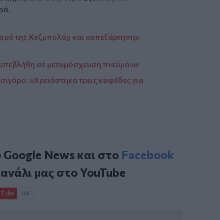
ρά.
ισμό της Χεζμπολάχ και «απεξάρτηση»
 υπεβλήθη σε μεταμόσχευση πνεύμονα
τσιγάρο: «Χρειάστηκα τρεις καφέδες για
ο
Google News
και στο
Facebook
κανάλι μας στο
YouTube