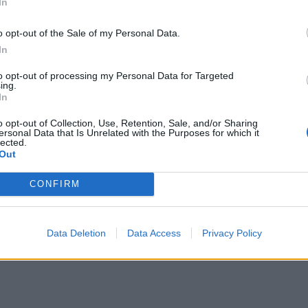
καθηγητής πανεπιστημίου στα 18
Βρετανία: Η κυβέρνηση δεν θα προχωρήσει σε διεξαγωγή
ΚΟΣΜΟΣ
23:55
In
υ έγινε καθηγητής πανεπιστημίου στα 18 του χρόνια
Βρετανία: Η κυβέρνηση δεν θα προχ
Βρετανία: Η κυβέρνηση δεν θα
προχωρήσει σε διεξαγωγή
o opt-out of the Sale of my Personal Data.
έρευνας για τον Έπστιν
In
to opt-out of processing my Personal Data for Targeted
ing.
α του Πάμπλο Εσκομπάρ
Οι ΗΠΑ αναστέλλουν τις εισαγωγές από τον μεγαλύτερ
ΚΟΣΜΟΣ
23:15
In
άκι από την αποικία του Πάμπλο Εσκομπάρ
Οι ΗΠΑ αναστέλλουν τις εισαγωγές
Οι ΗΠΑ αναστέλλουν τις
εισαγωγές από τον μεγαλύτερο
o opt-out of Collection, Use, Retention, Sale, and/or Sharing
παραγωγό αβοκάντο του Μεξικού
ersonal Data that Is Unrelated with the Purposes for which it
lected.
Out
CONFIRM
Data Deletion
Data Access
Privacy Policy