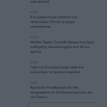
εγκεφαλικό
02:07
Στο χαμηλότερο επίπεδο των
τελευταίων 13 ετών η αγορά
smartphones
02:00
Νέιθαν Τόμας: Το παιδί-θαύμα που έγινε
καθηγητής πανεπιστημίου στα 18 του
χρόνια
01:10
Γιατί του Σωτήρος τρώμε ψάρι και
ευλογούμε τα πρώτα σταφύλια
23:55
Βρετανία: Η κυβέρνηση δεν θα
προχωρήσει σε διεξαγωγή έρευνας για
τον Έπστιν