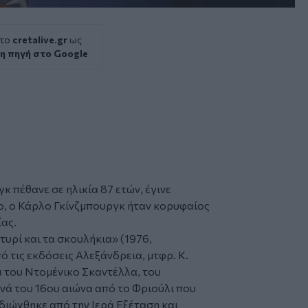
 το
cretalive.gr
ως
η πηγή στο Google
γκ
πέθανε σε ηλικία 87 ετών, έγινε
ο, ο Κάρλο Γκίνζμπουργκ ήταν κορυφαίος
ίας.
 τυρί και τα σκουλήκια» (1976,
 τις εκδόσεις Αλεξάνδρεια, μτφρ. Κ.
α του Ντομένικο Σκαντέλλα, του
ά του 16ου αιώνα από το Φριούλι που
διώχθηκε από την Ιερά Εξέταση και