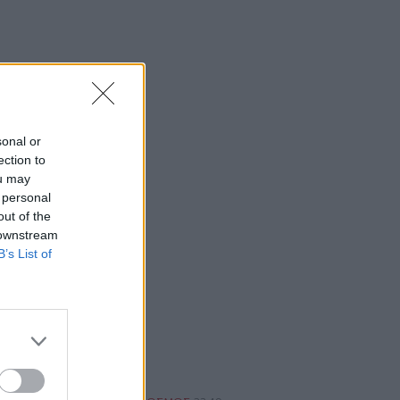
23:15
Οι ΗΠΑ αναστέλλουν τις εισαγωγές από
τον μεγαλύτερο παραγωγό αβοκάντο
του Μεξικού
23:09
Κατσαφάδος από τα Βίλια: «Κανένας
sonal or
δεν μένει πίσω» - Σε εξέλιξη οι
ection to
διαδικασίες αποζημιώσεων για τους
ou may
πληγέντες
 personal
out of the
23:03
 downstream
Ποια είναι τα δέντρα που μπορούν να
B’s List of
γίνουν «ασπίδα» για το σπίτι σας
απέναντι στις πυρκαγιές
22:55
Ανησυχία στην Τεχεράνη: Ο πρόεδρος
του Ιράν δηλώνει ότι η επαφή με τον
Χαμενεΐ είναι δύσκολη