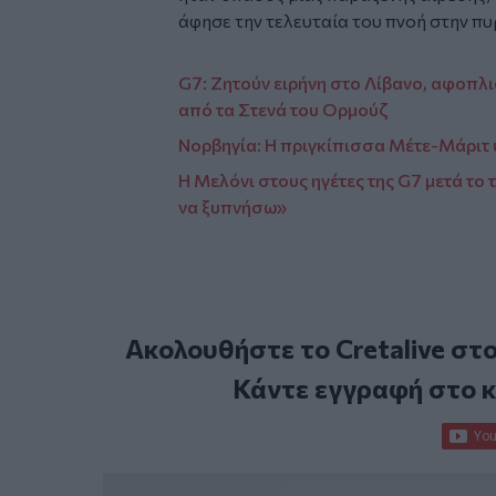
άφησε την τελευταία του πνοή στην πυ
G7: Ζητούν ειρήνη στο Λίβανο, αφοπλ
από τα Στενά του Ορμούζ
Νορβηγία: Η πριγκίπισσα Μέτε-Μάριτ
Η Μελόνι στους ηγέτες της G7 μετά το 
να ξυπνήσω»
Ακολουθήστε το Cretalive στ
Κάντε εγγραφή στο 