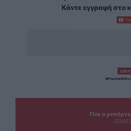
Κάντε εγγραφή στο 
ΣΧΕΤ
Ρωσία
Κίν
Γίνε ο ρεπόρτ
ΣΤΕΊΛΕ 