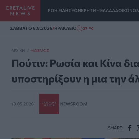
ΡΟΗ ΕΙΔΗΣΕΩΝ
ΚΡΗΤΗ
ΕΛΛΑΔΑ
ΟΙΚΟΝΟΜ
Homepage
ΣAΒΒΑΤΟ 8.8.2026
/
ΗΡΑΚΛΕΙΟ
27 °C
ΑΡΧΙΚΗ
/
ΚΌΣΜΟΣ
Πούτιν: Ρωσία και Κίνα δι
υποστηρίξουν η μια την ά
19.05.2026
NEWSROOM
SHARE:
Face
T