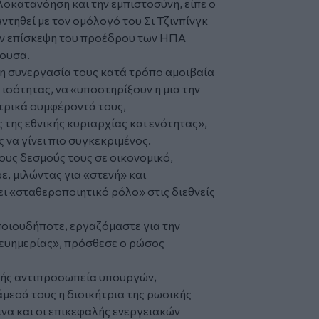
κατανόηση και την εμπιστοσύνη, είπε ο
αντηθεί με τον ομόλογό του Σι Τζινπίνγκ
την επίσκεψη του προέδρου των ΗΠΑ
ύουσα.
η συνεργασία τους κατά τρόπο αμοιβαία
 ισότητας, να «υποστηρίξουν η μια την
τρικά συμφέροντά τους,
της εθνικής κυριαρχίας και ενότητας»,
 να γίνει πιο συγκεκριμένος.
ους δεσμούς τους σε οικονομικό,
ε, μιλώντας για «στενή» και
ι «σταθεροποιητικό ρόλο» στις διεθνείς
οιουδήποτε, εργαζόμαστε για την
 ευημερίας», πρόσθεσε ο ρώσος
λής αντιπροσωπεία υπουργών,
μεσά τους η διοικήτρια της ρωσικής
να και οι επικεφαλής ενεργειακών