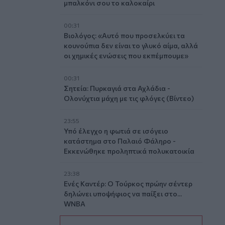
μπαλκόνι σου το καλοκαίρι
00:31
Βιολόγος: «Αυτό που προσελκύει τα
κουνούπια δεν είναι το γλυκό αίμα, αλλά
οι χημικές ενώσεις που εκπέμπουμε»
00:31
Σητεία: Πυρκαγιά στα Αχλάδια -
Ολονύχτια μάχη με τις φλόγες (Βίντεο)
23:55
Υπό έλεγχο η φωτιά σε ισόγειο
κατάστημα στο Παλαιό Φάληρο -
Εκκενώθηκε προληπτικά πολυκατοικία
23:38
Ενές Καντέρ: Ο Τούρκος πρώην σέντερ
δηλώνει υποψήφιος να παίξει στο...
WNBA