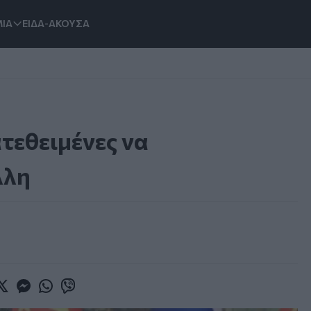
ΙΑ
ΕΙΔΑ-ΑΚΟΥΣΑ
ατεθειμένες να
λλη
book
witter
Messenger
Whatsapp
Viber