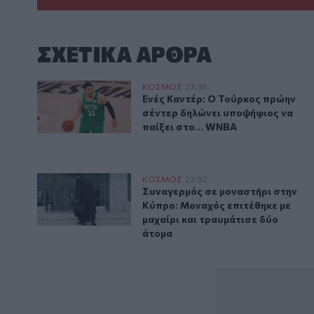
ΣΧΕΤΙΚA AΡΘΡΑ
Ενές Καντέρ: Ο Τούρκος πρώην σέντερ δηλώνει υποψή
ΚΟΣΜΟΣ
23:38
Ενές Καντέρ: Ο Τούρκος πρώην σ
Ενές Καντέρ: Ο Τούρκος πρώην
σέντερ δηλώνει υποψήφιος να
παίξει στο... WNBA
Συναγερμός σε μοναστήρι στην Κύπρο: Μοναχός επιτέ
ΚΟΣΜΟΣ
23:02
Συναγερμός σε μοναστήρι στην Κ
Συναγερμός σε μοναστήρι στην
Κύπρο: Μοναχός επιτέθηκε με
μαχαίρι και τραυμάτισε δύο
άτομα