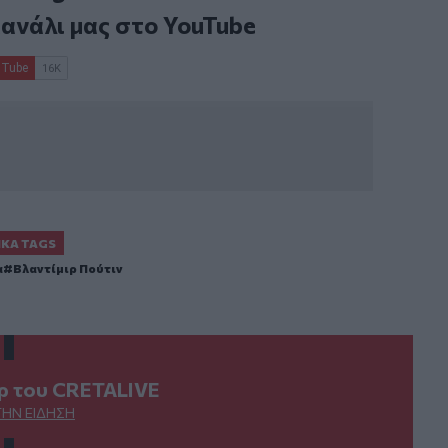
κανάλι μας στο
YouTube
ΙΚΆ TAGS
α
Βλαντίμιρ Πούτιν
ερ του CRETALIVE
ΤΗΝ ΕΊΔΗΣΗ