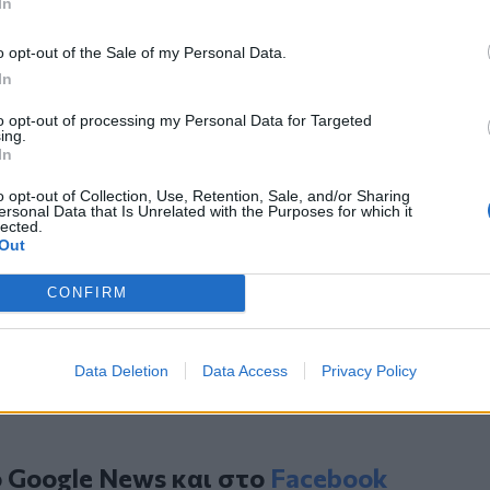
In
ίας.
ύτιν και Σι αναμένεται να συναντηθούν
o opt-out of the Sale of my Personal Data.
θώριο διεθνών συνόδων.
In
to opt-out of processing my Personal Data for Targeted
ing.
In
o opt-out of Collection, Use, Retention, Sale, and/or Sharing
ersonal Data that Is Unrelated with the Purposes for which it
τιέγκο – Πέντε νεκροί, ανάμεσά τους και
lected.
Out
ται στον αέρα σε αεροπορική επίδειξη
CONFIRM
της με την Τουρκία η ΕΕ
Data Deletion
Data Access
Privacy Policy
ο
Google News
και στο
Facebook