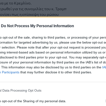
α με το Κρεμλίνο.
ερωθεί για τις συνομιλίες του κ. Τραμπ
τονίσει πως η επίσκεψη του ρώσου
 καιρό πριν και δεν αποτελεί
ου των ΗΠΑ.
-
Do Not Process My Personal Information
συνέπειες του πολέμου των ΗΠΑ και του
η του πολέμου--της «ειδικής στρατιωτικής
to opt-out of the sale, sharing to third parties, or processing of your per
formation for targeted advertising by us, please use the below opt-out s
λίνου--στην Ουκρανία.
r selection. Please note that after your opt-out request is processed y
α, αναμένεται να υπογραφτούν κοινή
eing interest-based ads based on personal information utilized by us or
ωνίες.
disclosed to third parties prior to your opt-out. You may separately opt-
ου Πούτιν για ζητήματα εξωτερικής
losure of your personal information by third parties on the IAB’s list of
 χώρες θα συνάψουν κάπου 40 συμφωνίες,
. This information may also be disclosed by us to third parties on the
IA
ιο, οι μεταφορές, οι κατασκευές κ.ά.
Participants
that may further disclose it to other third parties.
η ρωσική πλευρά είναι η κατασκευή
», για τη μεταφορά αερίου στην Κίνα
l Data Processing Opt Outs
ται στους κυριότερους εισαγωγείς
o opt-out of the Sharing of my personal data.
τειο από την υπογραφή της Συνθήκης