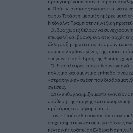
προηγουμένου» όσον αφορά την αλληλο
κ. Πούτιν, ο οποίος αναμένεται να συν
αύριο Τετάρτη, μερικές ημέρες μετά 
Ντόναλντ Τραμπ στην κινεζική πρωτε
Οι δυο χώρες θέλουν να συνεχίσουν τ
επωφελή και βασισμένο στις αρχές της
άλλη σε ζητήματα που αφορούν τα κεν
συμπεριλαμβανομένης της προστασίας 
επέμεινε ο πρόεδρος της Ρωσίας, χωρίς
Οι δυο πλευρές επεκτείνουν ενεργά τ
πολιτικό και αμυντικό επίπεδο, ανέφερ
«στρατηγική» σχέση που διαδραματίζε
σχέσεις.
«Δεν ευθυγραμμιζόμαστε εναντίον οπ
υπόθεση της ειρήνης και οικουμενικής
πρόεδρος στο μήνυμα αυτό.
Τον κ. Πούτιν θα συνοδεύσει πολυμε
επιχειρηματιών και αξιωματούχων, ανά
κεντρικής τράπεζας Ελβίρα Ναμπιούλι