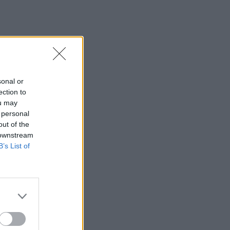
Μοναχός επιτέθηκε με μαχαίρι και
τραυμάτισε δύο άτομα
22:47
Σητεία: Φωτιά στα Αχλάδια, δύσκολη
μάχη με τις φλόγες - Βίντεο
sonal or
22:39
ection to
Βρετανία: Κατά συρροή δολοφόνος
ou may
καταδικάστηκε για δύο δολοφονίες
 personal
γυναικών - Η συγγνώμη από την
out of the
αστυνομία
 downstream
B’s List of
22:32
Πανεπιστήμιο Κρήτης: 3,35 εκατ. ευρώ
από το Υπουργείο Παιδείας, για το
στεγαστικό επίδομα των φοιτητών
22:22
Ηράκλειο: “Σκουπίδια κατάχαμα, μια
ψησταριά στο πουθενά κι ένα αμάξι