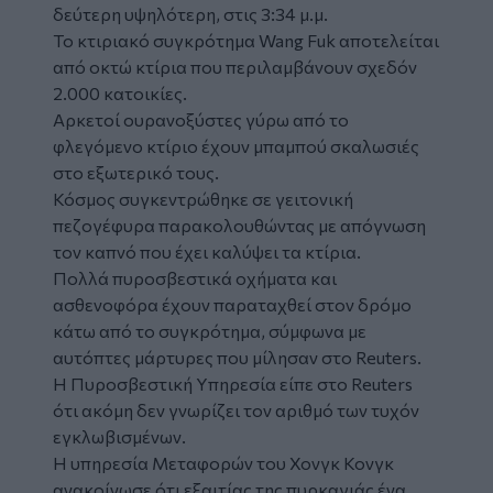
δεύτερη υψηλότερη, στις 3:34 μ.μ.
Το κτιριακό συγκρότημα Wang Fuk αποτελείται
από οκτώ κτίρια που περιλαμβάνουν σχεδόν
2.000 κατοικίες.
Αρκετοί ουρανοξύστες γύρω από το
φλεγόμενο κτίριο έχουν μπαμπού σκαλωσιές
στο εξωτερικό τους.
Κόσμος συγκεντρώθηκε σε γειτονική
πεζογέφυρα παρακολουθώντας με απόγνωση
τον καπνό που έχει καλύψει τα κτίρια.
Πολλά πυροσβεστικά οχήματα και
ασθενοφόρα έχουν παραταχθεί στον δρόμο
κάτω από το συγκρότημα, σύμφωνα με
αυτόπτες μάρτυρες που μίλησαν στο Reuters.
Η Πυροσβεστική Υπηρεσία είπε στο Reuters
ότι ακόμη δεν γνωρίζει τον αριθμό των τυχόν
εγκλωβισμένων.
Η υπηρεσία Μεταφορών του Χονγκ Κονγκ
ανακοίνωσε ότι εξαιτίας της πυρκαγιάς ένα