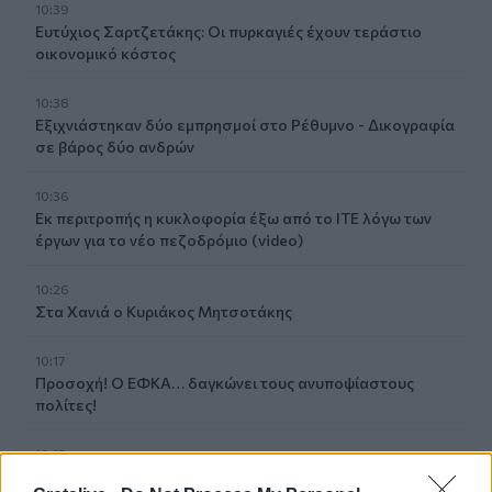
10:39
Ευτύχιος Σαρτζετάκης: Οι πυρκαγιές έχουν τεράστιο
οικονομικό κόστος
10:38
Εξιχνιάστηκαν δύο εμπρησμοί στο Ρέθυμνο - Δικογραφία
σε βάρος δύο ανδρών
10:36
Εκ περιτροπής η κυκλοφορία έξω από το ΙΤΕ λόγω των
έργων για το νέο πεζοδρόμιο (video)
10:26
Στα Χανιά ο Κυριάκος Μητσοτάκης
10:17
Προσοχή! Ο ΕΦΚΑ… δαγκώνει τους ανυποψίαστους
πολίτες!
10:15
Καστέλι: Υπογραφές για τα συστήματα αεροναυτιλίας