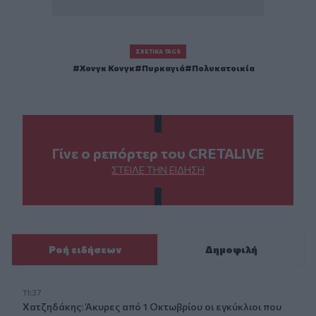
ΣΧΕΤΙΚΆ TAGS
Χονγκ Κονγκ
Πυρκαγιά
Πολυκατοικία
Γίνε ο ρεπόρτερ του CRETALIVE
ΣΤΕΊΛΕ ΤΗΝ ΕΊΔΗΣΗ
Ροή ειδήσεων
Δημοφιλή
11:37
Χατζηδάκης: Άκυρες από 1 Οκτωβρίου οι εγκύκλιοι που