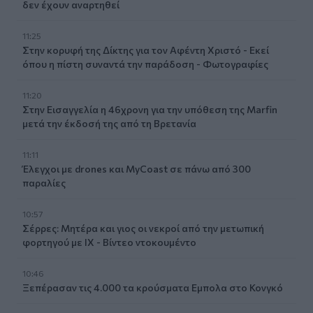
δεν έχουν αναρτηθεί
11:25
Στην κορυφή της Δίκτης για τον Αφέντη Χριστό - Εκεί
όπου η πίστη συναντά την παράδοση - Φωτογραφίες
11:20
Στην Εισαγγελία η 46χρονη για την υπόθεση της Marfin
μετά την έκδοσή της από τη Βρετανία
11:11
Έλεγχοι με drones και MyCoast σε πάνω από 300
παραλίες
10:57
Σέρρες: Μητέρα και γιος οι νεκροί από την μετωπική
φορτηγού με ΙΧ - Βίντεο ντοκουμέντο
10:46
Ξεπέρασαν τις 4.000 τα κρούσματα Εμπολα στο Κονγκό