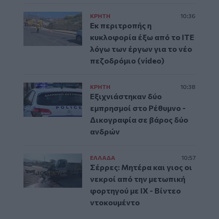
ΚΡΗΤΗ
10:36
Εκ περιτροπής η
κυκλοφορία έξω από το ΙΤΕ
λόγω των έργων για το νέο
πεζοδρόμιο (video)
ΚΡΗΤΗ
10:38
Εξιχνιάστηκαν δύο
εμπρησμοί στο Ρέθυμνο -
Δικογραφία σε βάρος δύο
ανδρών
ΕΛΛAΔΑ
10:57
Σέρρες: Μητέρα και γιος οι
νεκροί από την μετωπική
φορτηγού με ΙΧ - Βίντεο
ντοκουμέντο