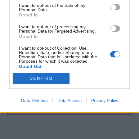
Περιφέρεια Κρήτης: Σε εξέλιξη το Πρόγραμμα
I want to opt-out of the Sale of my
Καταπολέμησης Κουνουπιών 2026–2028
Personal Data.
Opted In
09:47
I want to opt-out of processing my
ΒΟΑΚ: Κυκλοφοριακές ρυθμίσεις στην περιοχή της
Personal Data for Targeted Advertising.
γέφυρας Ξηροποτάμου
Opted In
09:47
I want to opt-out of Collection, Use,
Retention, Sale, and/or Sharing of my
Τα ισχυρότερα και τα ασθενέστερα διαβατήρια στον
Personal Data that Is Unrelated with the
κόσμο το 2026
Purposes for which it was collected.
Opted Out
09:36
CONFIRM
Γουδί: Χωρίς τις αισθήσεις της ανασύρθηκε 53χρονη από
ακάλυπτο πολυκατοικίας
Data Deletion
Data Access
Privacy Policy
ΠΕΡΙΣΣΟΤΕΡΑ