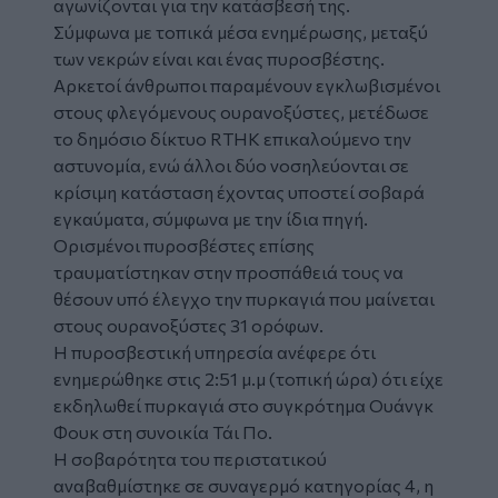
αγωνίζονται για την κατάσβεσή της.
Σύμφωνα με τοπικά μέσα ενημέρωσης, μεταξύ
των νεκρών είναι και ένας πυροσβέστης.
Αρκετοί άνθρωποι παραμένουν εγκλωβισμένοι
στους φλεγόμενους ουρανοξύστες, μετέδωσε
το δημόσιο δίκτυο RTHK επικαλούμενο την
αστυνομία, ενώ άλλοι δύο νοσηλεύονται σε
κρίσιμη κατάσταση έχοντας υποστεί σοβαρά
εγκαύματα, σύμφωνα με την ίδια πηγή.
Ορισμένοι πυροσβέστες επίσης
τραυματίστηκαν στην προσπάθειά τους να
θέσουν υπό έλεγχο την πυρκαγιά που μαίνεται
στους ουρανοξύστες 31 ορόφων.
Η πυροσβεστική υπηρεσία ανέφερε ότι
ενημερώθηκε στις 2:51 μ.μ (τοπική ώρα) ότι είχε
εκδηλωθεί πυρκαγιά στο συγκρότημα Ουάνγκ
Φουκ στη συνοικία Τάι Πο.
Η σοβαρότητα του περιστατικού
αναβαθμίστηκε σε συναγερμό κατηγορίας 4, η