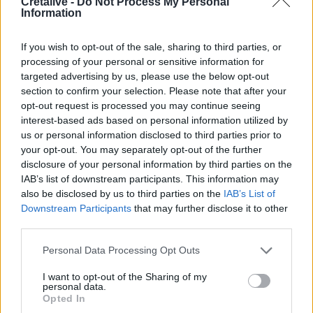
Cretalive -
Do Not Process My Personal
του νέου αεροδρομίου - "Στόχος τον Νοέμβριο του 2028
Information
να λειτουργεί"
If you wish to opt-out of the sale, sharing to third parties, or
10:09
processing of your personal or sensitive information for
Η μεγάλη αλλαγή στις συσκευασίες: Τι αλλάζει στην ΕΕ
targeted advertising by us, please use the below opt-out
από τις 12 Αυγούστου
section to confirm your selection. Please note that after your
opt-out request is processed you may continue seeing
10:07
interest-based ads based on personal information utilized by
Τι θα δούμε στα Κηποθέατρα Ηρακλείου το
us or personal information disclosed to third parties prior to
Σαββατοκύριακο
your opt-out. You may separately opt-out of the further
disclosure of your personal information by third parties on the
10:00
IAB’s list of downstream participants. This information may
«Το Δικαίωμα» γίνεται λογοτεχνία: Ο Δήμος Αγίου
also be disclosed by us to third parties on the
IAB’s List of
Νικολάου προκηρύσσει τον 33ο Πανελλήνιο Λογοτεχνικό
Downstream Participants
that may further disclose it to other
Διαγωνισμό
third parties.
09:57
Personal Data Processing Opt Outs
Κέιτι Πέρι και Τζάστιν Τριντό αχώριστοι στις διακοπές
τους στην Ελλάδα
I want to opt-out of the Sharing of my
personal data.
Opted In
09:54