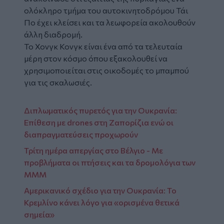
ολόκληρο τμήμα του αυτοκινητοδρόμου Τάι
Πο έχει κλείσει και τα λεωφορεία ακολουθούν
άλλη διαδρομή.
Το Χονγκ Κονγκ είναι ένα από τα τελευταία
μέρη στον κόσμο όπου εξακολουθεί να
χρησιμοποιείται στις οικοδομές το μπαμπού
για τις σκαλωσιές.
Διπλωματικός πυρετός για την Ουκρανία:
Επίθεση με drones στη Ζαπορίζια ενώ οι
διαπραγματεύσεις προχωρούν
Τρίτη ημέρα απεργίας στο Βέλγιο - Με
προβλήματα οι πτήσεις και τα δρομολόγια των
ΜΜΜ
Αμερικανικό σχέδιο για την Ουκρανία: Το
Κρεμλίνο κάνει λόγο για «ορισμένα θετικά
σημεία»