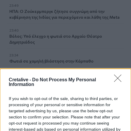
23:49
ΗΠΑ: Ο Ζούκερμπεργκ ζήτησε συγγνώμη από την
κυβέρνηση της Ινδίας για περιεχόμενο και λάθη της Meta
23:40
Βόλος: Υπό έλεγχο η φωτιά στο Αρχαίο Θέατρο
Δημητριάδος
23:34
Φωτιά σε χαμηλή βλάστηση στην Κάρπαθο
23:27
Cretalive -
Do Not Process My Personal
Κολομβία: Διασώθηκε ιπποποταμάκι από την αποικία του
Information
Πάμπλο Εσκομπάρ
If you wish to opt-out of the sale, sharing to third parties, or
23:21
processing of your personal or sensitive information for
Κυψέλη: Τα δύο σενάρια που εξετάζουν οι Αρχές για τη
δολοφονία της Σκωτσέζας
targeted advertising by us, please use the below opt-out
section to confirm your selection. Please note that after your
opt-out request is processed you may continue seeing
23:15
interest-based ads based on personal information utilized by
Οι ΗΠΑ αναστέλλουν τις εισαγωγές από τον μεγαλύτερο