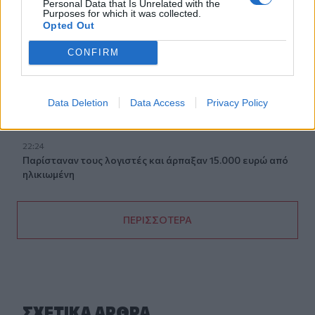
Personal Data that Is Unrelated with the
Purposes for which it was collected.
Opted Out
22:37
Κόλπος του Άντεν: Πλήγμα των Χούθι σε τάνκερ της
CONFIRM
Σαουδικής Αραβίας
22:30
Αδειοδωρόσημο Αυγούστου 2026: Πότε καταβάλλεται
Data Deletion
Data Access
Privacy Policy
στους οικοδόμους
22:24
Παρίσταναν τους λογιστές και άρπαξαν 15.000 ευρώ από
ηλικιωμένη
ΠΕΡΙΣΣΟΤΕΡΑ
ΣΧΕΤΙΚA AΡΘΡΑ