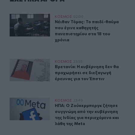
Ο 21χρονος που μπήκε στο κολέγιο στα 10 και έγινε καθ
ΚΟΣΜΟΣ
02:00
Νέιθαν Τόμας: Το παιδί-θαύμα που 
Νέιθαν Τόμας: Το παιδί-θαύμα
που έγινε καθηγητής
πανεπιστημίου στα 18 του
χρόνια
Βρετανία: Η κυβέρνηση δεν θα προχωρήσει σε διεξαγωγή
ΚΟΣΜΟΣ
23:55
Βρετανία: Η κυβέρνηση δεν θα προχ
Βρετανία: Η κυβέρνηση δεν θα
προχωρήσει σε διεξαγωγή
έρευνας για τον Έπστιν
ΗΠΑ: Ο Ζούκερμπεργκ ζήτησε συγγνώμη από την κυβέρνη
ΚΟΣΜΟΣ
23:49
ΗΠΑ: Ο Ζούκερμπεργκ ζήτησε συγγνώ
ΗΠΑ: Ο Ζούκερμπεργκ ζήτησε
συγγνώμη από την κυβέρνηση
της Ινδίας για περιεχόμενο και
λάθη της Meta