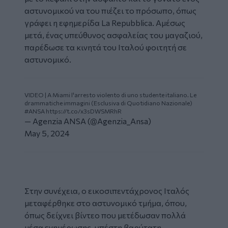
αστυνομικού να του πιέζει το πρόσωπο, όπως
γράφει η εφημερίδα La Repubblica. Αμέσως
μετά, ένας υπεύθυνος ασφαλείας του μαγαζιού,
παρέδωσε τα κινητά του Ιταλού φοιτητή σε
αστυνομικό.
VIDEO | A Miami l'arresto violento di uno studente italiano. Le
drammatiche immagini (Esclusiva di Quotidiano Nazionale)
#ANSA
https://t.co/x3sDWSMRhR
— Agenzia ANSA (@Agenzia_Ansa)
May 5, 2024
Στην συνέχεια, ο εικοσιπεντάχρονος Ιταλός
μεταφέρθηκε στο αστυνομικό τμήμα, όπου,
όπως δείχνει βίντεο που μετέδωσαν πολλά
μέσα ενημέρωσης, υπέστη βαρύτατη