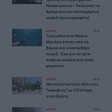
Νικήστρατου – Έκλεισαν το
δρόμο για τον αδικοχαμένο
νεαρό (φωτογραφίες)
ΚΡΗΤΗ
18:34
Τραγωδία στα Μάλια:
Μητέρα έπεσε από τη
βάρκα και ανασύρθηκε
νεκρή - Σοκ για τα τρία
ανήλικα παιδιά που ήταν
μπροστά
ΚΡΗΤΗ
18:24
Μεταναστευτικό: Δύο νέες
"καραβιές" με 112 άτομα
στην Κρήτη
ΚΡΗΤΗ
17:55