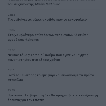
του συζύγου της, Μπένι Μπλάνκο
03:33
Τι συμβαίνει τις μέρες ακριβώς πριν το εγκεφαλικό
02:07
Στο χαμηλότερο επίπεδο των τελευταίων 13 ετών η
αγορά smartphones
02:00
Νέιθαν Τόμας: Το παιδί-θαύμα που έγινε καθηγητής
πανεπιστημίου στα 18 του χρόνια
01:10
Γιατί του Σωτήρος τρώμε ψάρι και ευλογούμε τα πρώτα
σταφύλια
23:55
Βρετανία: Η κυβέρνηση δεν θα προχωρήσει σε διεξαγωγή
έρευνας για τον Έπστιν