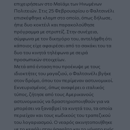
επιχειρήσεων στο Μαϊάμι των Ηνωμένων
Πολιτειών. Στις 25 Φεβρουαρίου ο Φαλτσινέλι
επισκέφθηκε κλαμπ στο οποίο, όπως δήλωσε,
ήπιε δυο κοκτέιλ και παρακολούθησε
πρόγραμμα με στριπτίζ. Στην συνέχεια,
σύμφωνα με τον δικηγόρο του, αντελήφθη ότι
κάποιος είχε αφαιρέσει από το σακάκι του τα
δυο του κινητά τηλέφωνα με σειρά
προσωπικών στοιχείων.
Μετά από ένταση που προέκυψε με τους
ιδιοκτήτες του μαγαζιού, ο Φαλτσινέλι βγήκε
στον δρόμο, όπου τον περίμεναν αστυνομικοί.
Εκνευρισμένος, όπως αναφέρει ο ιταλικός
τύπος, ζήτησε από τους Αμερικανούς
αστυνομικούς να δραστηριοποιηθούν για να
μπορέσει να ξαναβρεί τα κινητά του, τα οποία
περιείχαν και τους κωδικούς του τραπεζικού
του λογαριασμού. Ο νεαρός ακινητοποιήθηκε
με το κεφάλι στην άσφαλτο και το γόνατο ενός