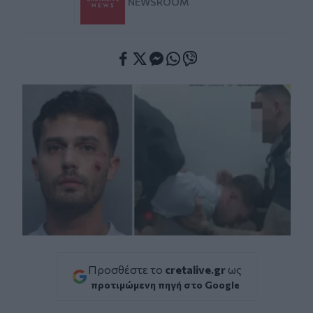
NEWSROOM
Facebook
Twitter
Messenger
Whatsapp
Viber
Προσθέστε το
cretalive.gr
ως
προτιμώμενη πηγή στο Google