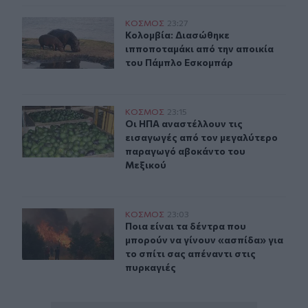
Κολομβία: Διασώθηκε ιπποποταμάκι από την αποικία 
ΚΟΣΜΟΣ
23:27
Κολομβία: Διασώθηκε ιπποποταμάκ
Κολομβία: Διασώθηκε
ιπποποταμάκι από την αποικία
του Πάμπλο Εσκομπάρ
Οι ΗΠΑ αναστέλλουν τις εισαγωγές από τον μεγαλύτε
ΚΟΣΜΟΣ
23:15
Οι ΗΠΑ αναστέλλουν τις εισαγωγέ
Οι ΗΠΑ αναστέλλουν τις
εισαγωγές από τον μεγαλύτερο
παραγωγό αβοκάντο του
Μεξικού
Ποια είναι τα δέντρα που μπορούν να γίνουν «ασπίδα» γι
ΚΟΣΜΟΣ
23:03
Ποια είναι τα δέντρα που μπορούν ν
Ποια είναι τα δέντρα που
μπορούν να γίνουν «ασπίδα» για
το σπίτι σας απέναντι στις
πυρκαγιές