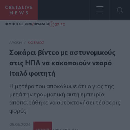
Homepage
/
27 °C
ΠΕΜΠΤΗ 6.8.2026
ΗΡΑΚΛΕΙΟ
ΑΡΧΙΚΗ
/
ΚΌΣΜΟΣ
Σοκάρει βίντεο με αστυνομικούς
στις ΗΠΑ να κακοποιούν νεαρό
Ιταλό φοιτητή
Η μητέρα του αποκάλυψε ότι ο γιος της
μετά την τραυματική αυτή εμπειρία
αποπειράθηκε να αυτοκτονήσει τέσσερις
φορές
05.05.2024