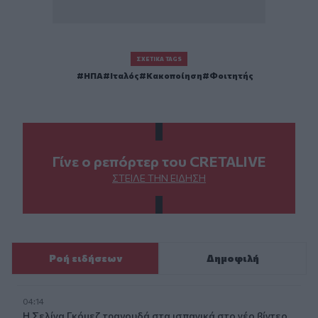
ΣΧΕΤΙΚΆ TAGS
ΗΠΑ
Ιταλός
Κακοποίηση
Φοιτητής
Γίνε ο ρεπόρτερ του CRETALIVE
ΣΤΕΊΛΕ ΤΗΝ ΕΊΔΗΣΗ
Ροή ειδήσεων
Δημοφιλή
04:14
Η Σελίνα Γκόμεζ τραγουδά στα ισπανικά στο νέο βίντεο