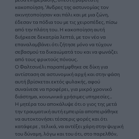
κακοποίηση. 'Ανδρες της αστυνομίας τον
ακινητοποίησαν και πάλι και με μια ζώνη,
έδεσαν τα πόδια του με τις χειροπέδες, πίσω
από την πλάτη του. Η κακοποίηση αυτή
διήρκεσε δεκατρία λεπτά, με τον νέο να
επαναλαμβάνει ότι ζήτησε μόνο να τύχουν
σεβασμού τα δικαιώματά του και να φωνάζει
από τους φρικτούς πόνους.
Ο Φαλτσινέλι παραπέμφθηκε σε δίκη για
αντίσταση σε αστυνομική αρχή και στην φάση
αυτή βρίσκεται εκτός φυλακής, αφού
συναίνεσε να προφέρει, για μικρό χρονικό
διάστημα, κοινωνικά χρήσιμες υπηρεσίες..
Η μητέρα του αποκάλυψε ότι ο γιος της μετά
την τραυματική αυτή εμπειρία αποπειράθηκε
να αυτοκτονήσει τέσσερις φορές και ότι
κατάφερε , τελικά, να αντέξει χάρη στην ψυχική
του δύναμη, λόγω και του ότι, στο παρελθόν,