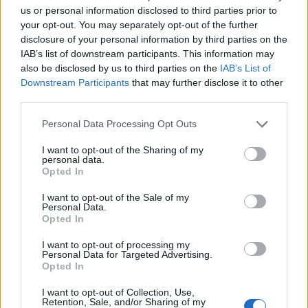
us or personal information disclosed to third parties prior to
παραγωγό αβοκάντο του Μεξικού
your opt-out. You may separately opt-out of the further
disclosure of your personal information by third parties on the
23:09
IAB’s list of downstream participants. This information may
Κατσαφάδος από τα Βίλια: «Κανένας δεν μένει πίσω» -
also be disclosed by us to third parties on the
IAB’s List of
Σε εξέλιξη οι διαδικασίες αποζημιώσεων για τους
Downstream Participants
that may further disclose it to other
πληγέντες
third parties.
23:03
Personal Data Processing Opt Outs
Ποια είναι τα δέντρα που μπορούν να γίνουν «ασπίδα» για
το σπίτι σας απέναντι στις πυρκαγιές
I want to opt-out of the Sharing of my
personal data.
Opted In
22:55
Ανησυχία στην Τεχεράνη: Ο πρόεδρος του Ιράν δηλώνει
I want to opt-out of the Sale of my
ότι η επαφή με τον Χαμενεΐ είναι δύσκολη
Personal Data.
Opted In
22:49
Φωτιά στα Αϊβαλιώτικα Βόλου
I want to opt-out of processing my
Personal Data for Targeted Advertising.
Opted In
22:43
Συνελήφθη οπλισμένος άνδρας κοντά σε γήπεδο γκολφ
I want to opt-out of Collection, Use,
Retention, Sale, and/or Sharing of my
του Τραμπ στην Καλιφόρνια