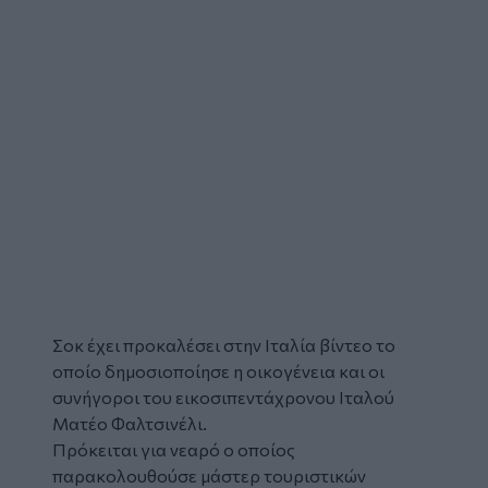
Σοκ έχει προκαλέσει στην Ιταλία βίντεο το
οποίο δημοσιοποίησε η οικογένεια και οι
συνήγοροι του εικοσιπεντάχρονου Ιταλού
Ματέο Φαλτσινέλι.
Πρόκειται για νεαρό ο οποίος
παρακολουθούσε μάστερ τουριστικών