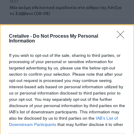
18:51
Μία ακόμη εθελοντική αιμοδοσία στο αίθριο της Λότζια
το Σάββατο (08-08)
18:44
Ευρωπαϊκή διάκριση για το Πανεπιστήμιο Κρήτης:
Cretalive -
Do Not Process My Personal
Χρηματοδότηση 1,5 εκατ. ευρώ για την Τεχνητή
Information
Νοημοσύνη
If you wish to opt-out of the sale, sharing to third parties, or
18:44
processing of your personal or sensitive information for
Υψηλός κίνδυνος πυρκαγιάς την Παρασκευή στην Κρήτη
targeted advertising by us, please use the below opt-out
section to confirm your selection. Please note that after your
18:37
opt-out request is processed you may continue seeing
CrediaBank: Οικονομικά Αποτελέσματα A ’Εξαμήνου
interest-based ads based on personal information utilized by
2026 - Υψηλοί ρυθμοί ανάπτυξης και νέα ρεκόρ
us or personal information disclosed to third parties prior to
επιδόσεων
your opt-out. You may separately opt-out of the further
disclosure of your personal information by third parties on the
18:32
IAB’s list of downstream participants. This information may
Αγωνία για την 20χρονη Ραφαέλα: Από το ΠΑΓΝΗ στην
also be disclosed by us to third parties on the
IAB’s List of
Αθήνα η φοιτήτρια που τραυματίστηκε σε τροχαίο στο
Downstream Participants
that may further disclose it to other
ΙΤΕ
third parties.