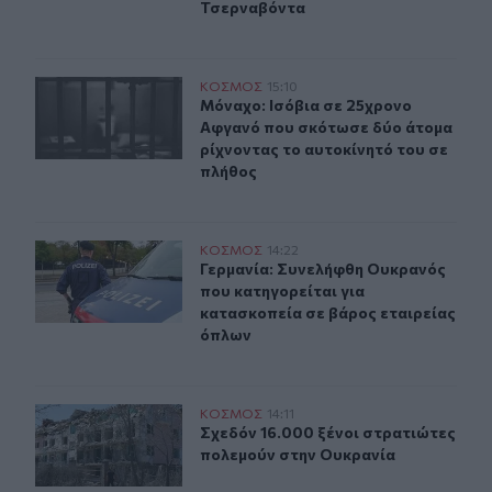
Τσερναβόντα
Μόναχο: Ισόβια σε 25χρονο Αφγανό που σκότωσε δύο ά
ΚΟΣΜΟΣ
15:10
Μόναχο: Ισόβια σε 25χρονο Αφγανό
Μόναχο: Ισόβια σε 25χρονο
Αφγανό που σκότωσε δύο άτομα
ρίχνοντας το αυτοκίνητό του σε
πλήθος
Γερμανία: Συνελήφθη Ουκρανός που κατηγορείται για κ
ΚΟΣΜΟΣ
14:22
Γερμανία: Συνελήφθη Ουκρανός που
Γερμανία: Συνελήφθη Ουκρανός
που κατηγορείται για
κατασκοπεία σε βάρος εταιρείας
όπλων
Σχεδόν 16.000 ξένοι στρατιώτες πολεμούν στην Ουκραν
ΚΟΣΜΟΣ
14:11
Σχεδόν 16.000 ξένοι στρατιώτες π
Σχεδόν 16.000 ξένοι στρατιώτες
πολεμούν στην Ουκρανία