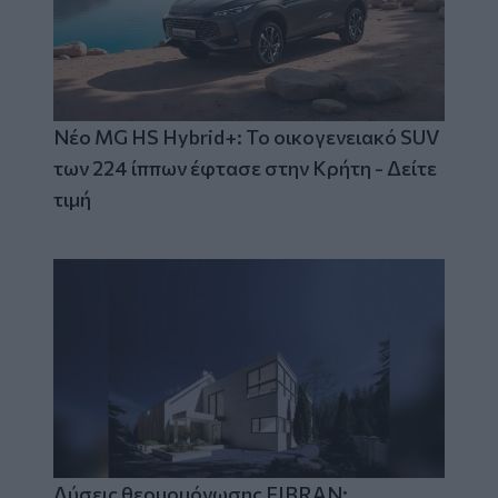
Νέο MG HS Hybrid+: Το οικογενειακό SUV
των 224 ίππων έφτασε στην Κρήτη - Δείτε
τιμή
Λύσεις θερμομόνωσης FIBRAN: