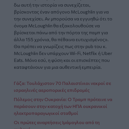
δω αυτή την ιστορία να συνεχίζεται,
βρίσκοντας έναν απόγονο McLoughlin για να
την συνεχίσει. Αν μπορούσα να εγγυηθώ ότι το
όνομα McLoughlin θα εξακολουθούσε να
βρίσκεται πάνω από την πόρτα της παμπ για
άλλα 155 χρόνια, θα πέθαινα ευτυχισμένος».
Θα πρέπει να γνωρίζεις πως στην pub του κ.
McLoughlin δεν υπάρχουν Wi-Fi, Netflix ή Uber
Eats. Μόνο εσύ, η φύση και οι επισκέπτες που
καταφτάνουν για μια αυθεντική εμπειρία.
Γάζα: Τουλάχιστον 70 Παλαιστίνιοι νεκροί σε
ισραηλινές αεροπορικές επιδρομές
Πόλεμος στην Ουκρανία: Ο Τραμπ πρότεινε να
περάσουν στην κατοχή των ΗΠΑ ουκρανικοί
ηλεκτροπαραγωγικοί σταθμοί
Οι πρώτες αναρτήσεις Ιμάμογλου από τη