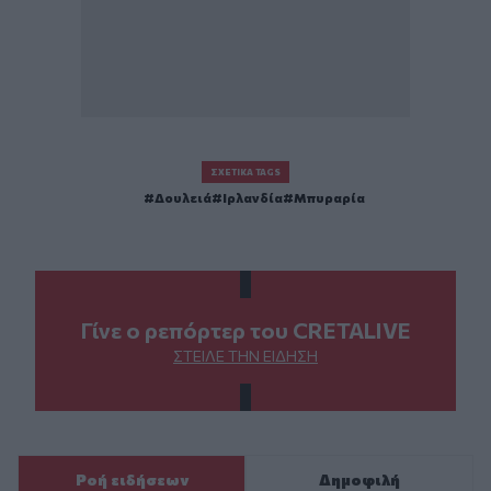
ΣΧΕΤΙΚΆ TAGS
Δουλειά
Ιρλανδία
Μπυραρία
Γίνε ο ρεπόρτερ του CRETALIVE
ΣΤΕΊΛΕ ΤΗΝ ΕΊΔΗΣΗ
Ροή ειδήσεων
Δημοφιλή