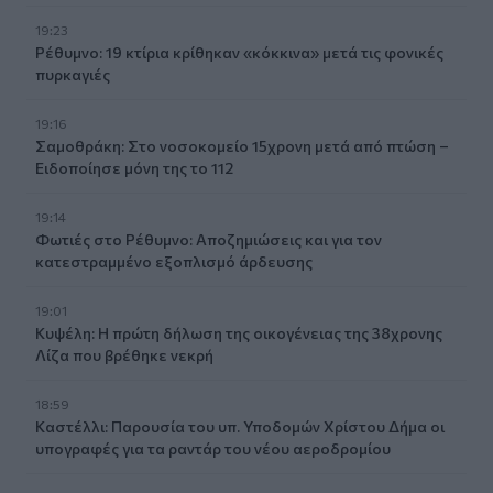
19:23
Ρέθυμνο: 19 κτίρια κρίθηκαν «κόκκινα» μετά τις φονικές
πυρκαγιές
19:16
Σαμοθράκη: Στο νοσοκομείο 15χρονη μετά από πτώση –
Ειδοποίησε μόνη της το 112
19:14
Φωτιές στο Ρέθυμνο: Αποζημιώσεις και για τον
κατεστραμμένο εξοπλισμό άρδευσης
19:01
Κυψέλη: Η πρώτη δήλωση της οικογένειας της 38χρονης
Λίζα που βρέθηκε νεκρή
18:59
Καστέλλι: Παρουσία του υπ. Υποδομών Χρίστου Δήμα οι
υπογραφές για τα ραντάρ του νέου αεροδρομίου