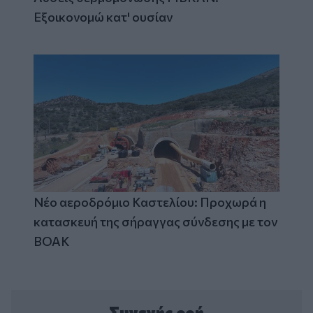
Εξοικονομώ κατ' ουσίαν
Νέο αεροδρόμιο Καστελίου: Προχωρά η
κατασκευή της σήραγγας σύνδεσης με τον
ΒΟΑΚ
Συνεχής ροή