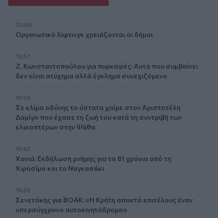
20:06
Οργανωτικό λίφτινγκ χρειάζονται οι δήμοι
19:57
Ζ. Κωνσταντοπούλου για πυρκαγιές: Αυτό που συμβαίνει
δεν είναι ατύχημα αλλά έγκλημα συνεχιζόμενο
19:56
Σε κλίμα οδύνης το ύστατο χαίρε στον Αριστοτέλη
Δαμίγο που έχασε τη ζωή του κατά τη συντριβή των
ελικοπτέρων στην Ψάθα
19:42
Χανιά: Εκδήλωση μνήμης για τα 81 χρόνια από τη
Χιροσίμα και το Ναγκασάκι
19:33
Σενετάκης για ΒΟΑΚ: «Η Κρήτη αποκτά επιτέλους έναν
υπερσύγχρονο αυτοκινητόδρομο»