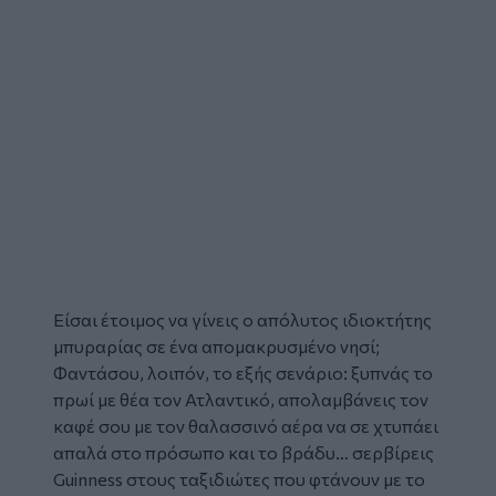
Είσαι έτοιμος να γίνεις ο απόλυτος ιδιοκτήτης
μπυραρίας σε ένα απομακρυσμένο νησί;
Φαντάσου, λοιπόν, το εξής σενάριο: ξυπνάς το
πρωί με θέα τον Ατλαντικό, απολαμβάνεις τον
καφέ σου με τον θαλασσινό αέρα να σε χτυπάει
απαλά στο πρόσωπο και το βράδυ… σερβίρεις
Guinness στους ταξιδιώτες που φτάνουν με το