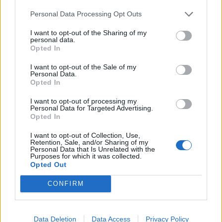
18:19
Personal Data Processing Opt Outs
Δύο συλλήψεις για την υπόθεση του 72χρονου που είχε
βρεθεί νεκρός σε αυτοκίνητο στα Άνω Λιόσια
I want to opt-out of the Sharing of my
personal data.
Opted In
18:09
Ντύθηκε «Χάρος», ανέβηκε στην οροφή νοσοκομείου
I want to opt-out of the Sale of my
και... σκόρπισε τον τρόμο
Personal Data.
Opted In
18:05
I want to opt-out of processing my
Γιώργος Σφακιανάκης: Η παρέμβαση για το
Personal Data for Targeted Advertising.
μεταναστευτικό με φόντο τη Θέουτα
Opted In
I want to opt-out of Collection, Use,
18:04
Retention, Sale, and/or Sharing of my
Υπ. Παιδείας: Ανακοινώθηκαν 95 ειδικότητες και 860
Personal Data that Is Unrelated with the
Purposes for which it was collected.
τμήματα των ΣΑΕΚ – Πότε ξεκινούν οι αιτήσεις
Opted Out
17:56
CONFIRM
Ρέθυμνο: Κάλεσμα των οικοδόμων για μαζική συμμετοχή
στο συλλαλητήριο της ΔΕΘ
Data Deletion
Data Access
Privacy Policy