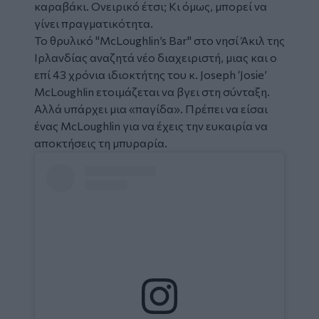
καραβάκι. Ονειρικό έτσι; Κι όμως, μπορεί να
γίνει πραγματικότητα.
Το θρυλικό "McLoughlin’s Bar" στο νησί Άκιλ της
Ιρλανδίας αναζητά νέο διαχειριστή, μιας και ο
επί 43 χρόνια ιδιοκτήτης του κ. Joseph ‘Josie’
McLoughlin ετοιμάζεται να βγει στη σύνταξη.
Αλλά υπάρχει μια «παγίδα». Πρέπει να είσαι
ένας McLoughlin για να έχεις την ευκαιρία να
αποκτήσεις τη μπυραρία.
Social
Embed