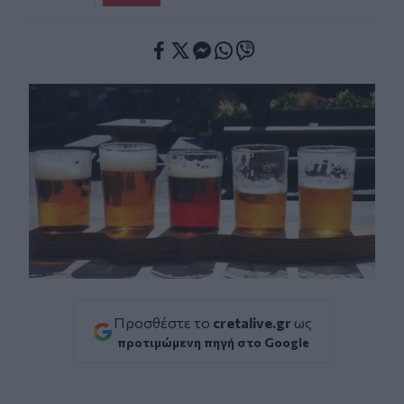
Facebook
Twitter
Messenger
Whatsapp
Viber
Προσθέστε το
cretalive.gr
ως
προτιμώμενη πηγή στο Google