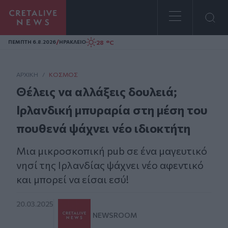
Homepage
/
28 °C
ΠΕΜΠΤΗ 6.8.2026
ΗΡΑΚΛΕΙΟ
ΑΡΧΙΚΗ
/
ΚΌΣΜΟΣ
Θέλεις να αλλάξεις δουλειά;
Ιρλανδική μπυραρία στη μέση του
πουθενά ψάχνει νέο ιδιοκτήτη
Μια μικροσκοπική pub σε ένα μαγευτικό
νησί της Ιρλανδίας ψάχνει νέο αφεντικό
και μπορεί να είσαι εσύ!
20.03.2025
NEWSROOM