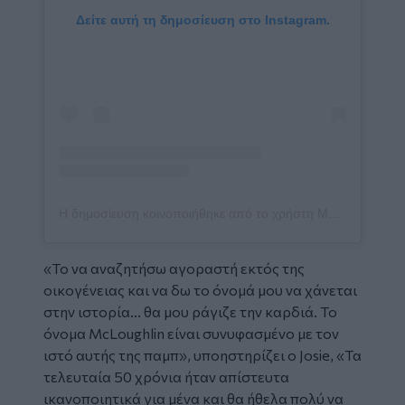
Δείτε αυτή τη δημοσίευση στο Instagram.
Η δημοσίευση κοινοποιήθηκε από το χρήστη McLoughlin’s Bar Achill (@mcloughlinsbarachill)
«Το να αναζητήσω αγοραστή εκτός της
οικογένειας και να δω το όνομά μου να χάνεται
στην ιστορία... θα μου ράγιζε την καρδιά. Το
όνομα McLoughlin είναι συνυφασμένο με τον
ιστό αυτής της παμπ», υποηστηρίζει ο Josie, «Τα
τελευταία 50 χρόνια ήταν απίστευτα
ικανοποιητικά για μένα και θα ήθελα πολύ να