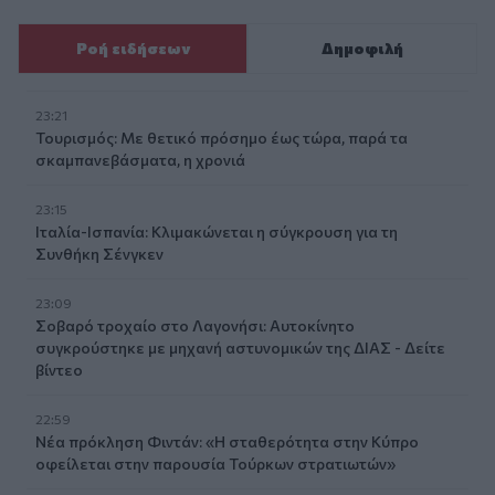
Ροή ειδήσεων
Δημοφιλή
23:21
Τουρισμός: Με θετικό πρόσημο έως τώρα, παρά τα
σκαμπανεβάσματα, η χρονιά
23:15
Ιταλία-Ισπανία: Κλιμακώνεται η σύγκρουση για τη
Συνθήκη Σένγκεν
23:09
Σοβαρό τροχαίο στο Λαγονήσι: Αυτοκίνητο
συγκρούστηκε με μηχανή αστυνομικών της ΔΙΑΣ - Δείτε
βίντεο
22:59
Νέα πρόκληση Φιντάν: «Η σταθερότητα στην Κύπρο
οφείλεται στην παρουσία Τούρκων στρατιωτών»