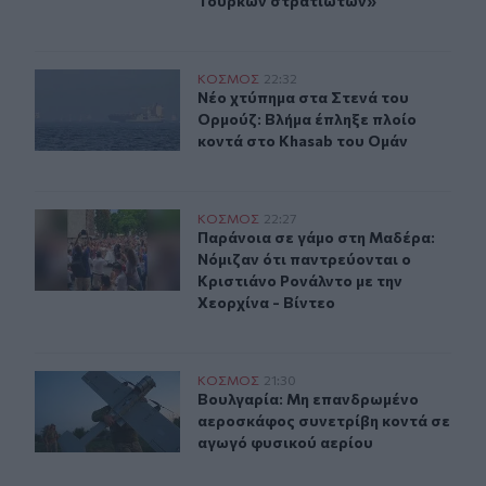
Τούρκων στρατιωτών»
Νέο χτύπημα στα Στενά του Ορμούζ: Βλήμα έπληξε πλοί
ΚΟΣΜΟΣ
22:32
Νέο χτύπημα στα Στενά του Ορμούζ
Νέο χτύπημα στα Στενά του
Ορμούζ: Βλήμα έπληξε πλοίο
κοντά στο Khasab του Ομάν
Παράνοια σε γάμο στη Μαδέρα: Νόμιζαν ότι παντρεύοντα
ΚΟΣΜΟΣ
22:27
Παράνοια σε γάμο στη Μαδέρα: Νόμι
Παράνοια σε γάμο στη Μαδέρα:
Νόμιζαν ότι παντρεύονται ο
Κριστιάνο Ρονάλντο με την
Χεορχίνα - Βίντεο
Βουλγαρία: Μη επανδρωμένο αεροσκάφος συνετρίβη κο
ΚΟΣΜΟΣ
21:30
Βουλγαρία: Μη επανδρωμένο αεροσ
Βουλγαρία: Μη επανδρωμένο
αεροσκάφος συνετρίβη κοντά σε
αγωγό φυσικού αερίου