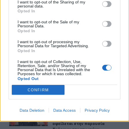
I want to opt-out of the Sharing of my
personal data.
Opted In
ΠΕΡΙΣΣΟΤΕΡΑ
I want to opt-out of the Sale of my
Personal Data.
Opted In
I want to opt-out of processing my
Personal Data for Targeted Advertising.
Opted In
ΣΧΕΤΙΚA AΡΘΡΑ
I want to opt-out of Collection, Use,
Retention, Sale, and/or Sharing of my
Personal Data that Is Unrelated with the
Ιταλία-Ισπανία: Κλιμακώνεται η σύγκρουση για τη Συνθ
ΚΟΣΜΟΣ
23:15
Purposes for which it was collected.
Ιταλία-Ισπανία: Κλιμακώνεται η σύ
Ιταλία-Ισπανία: Κλιμακώνεται η
Opted Out
σύγκρουση για τη Συνθήκη
Σένγκεν
CONFIRM
Νέα πρόκληση Φιντάν: «Η σταθερότητα στην Κύπρο οφ
ΚΟΣΜΟΣ
22:59
Data Deletion
Data Access
Privacy Policy
Νέα πρόκληση Φιντάν: «Η σταθερό
Νέα πρόκληση Φιντάν: «Η
σταθερότητα στην Κύπρο
οφείλεται στην παρουσία