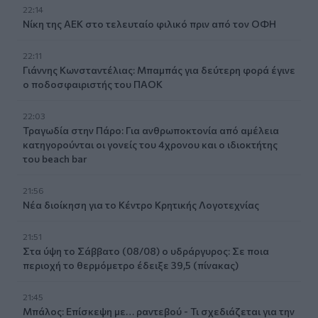
22:14
Nίκη της ΑΕΚ στο τελευταίο φιλικό πριν από τον ΟΦΗ
22:11
Γιάννης Κωνσταντέλιας: Μπαμπάς για δεύτερη φορά έγινε
ο ποδοσφαιριστής του ΠΑΟΚ
22:03
Τραγωδία στην Πάρο: Για ανθρωποκτονία από αμέλεια
κατηγορούνται οι γονείς του 4χρονου και ο ιδιοκτήτης
του beach bar
21:56
Νέα διοίκηση για το Κέντρο Κρητικής Λογοτεχνίας
21:51
Στα ύψη το Σάββατο (08/08) ο υδράργυρος: Σε ποια
περιοχή το θερμόμετρο έδειξε 39,5 (πίνακας)
21:45
Μπάλος: Επίσκεψη με… ραντεβού - Τι σχεδιάζεται για την