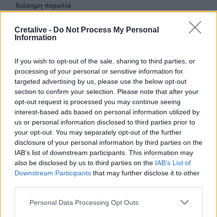
διάσημη παραλία
21:36
Cretalive -
Do Not Process My Personal
Από τη Νέα Αλικαρνασσό στη Νίκαια της Γαλλίας με το
Information
Erasmus+
If you wish to opt-out of the sale, sharing to third parties, or
21:30
processing of your personal or sensitive information for
Βουλγαρία: Μη επανδρωμένο αεροσκάφος συνετρίβη
targeted advertising by us, please use the below opt-out
κοντά σε αγωγό φυσικού αερίου
section to confirm your selection. Please note that after your
opt-out request is processed you may continue seeing
21:25
interest-based ads based on personal information utilized by
Τραγωδία στην Αλεξανδρούπολη: Νεκρός άνδρας που
us or personal information disclosed to third parties prior to
έπεσε σε πηγάδι
your opt-out. You may separately opt-out of the further
disclosure of your personal information by third parties on the
21:16
IAB’s list of downstream participants. This information may
Ηράκλειο: Με λαμπρότητα και κατάνυξη ο εορτασμός του
also be disclosed by us to third parties on the
IAB’s List of
Αγίου Μύρωνος
Downstream Participants
that may further disclose it to other
third parties.
21:08
Κομοτηνή: Στο νοσοκομείο ανήλικος μετά από
Personal Data Processing Opt Outs
κατανάλωση αλκοόλ