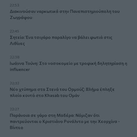
22:53
Διακινούσαν ναρκωτικά στην Πανεπιστημιούπολη του
Ζωγράφου
22:45
Σητεία: Ένα τσιγάρο παραλίγο να βάλει φωτιά στις
Λιθίνες
22:38
Ιωάννα Τούνη: Στο νοσοκομείο με τροφική δηλητηρίαση η
influencer
22:32
Νέο χτύπημα στα Στενά του Ορμούζ: Βλήμα έπληξε
πλοίο κοντά στο Khasab του Ομάν
22:27
Παράνοια σε γάμο στη Μαδέρα: Νόμιζαν ότι
παντρεύονται ο Κριστιάνο Ρονάλντο με την Χεορχίνα -
Βίντεο