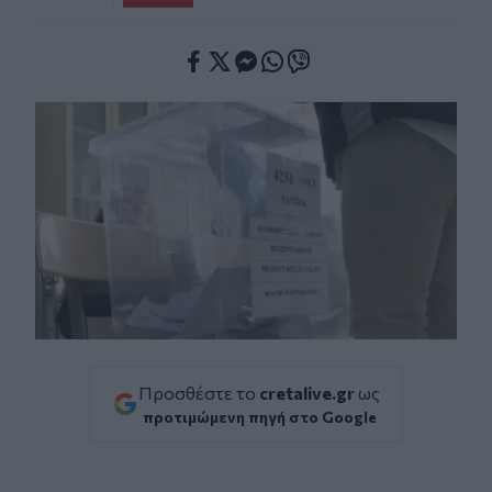
Facebook
Twitter
Messenger
Whatsapp
Viber
Προσθέστε το
cretalive.gr
ως
προτιμώμενη πηγή στο Google