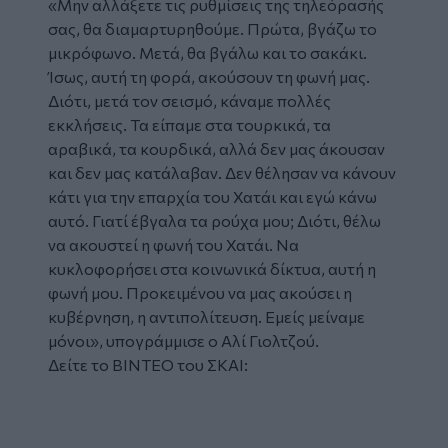
«Μην αλλάξετε τις ρυθμίσεις της τηλεόρασής
σας, θα διαμαρτυρηθούμε. Πρώτα, βγάζω το
μικρόφωνο. Μετά, θα βγάλω και το σακάκι.
Ίσως, αυτή τη φορά, ακούσουν τη φωνή μας.
Διότι, μετά τον σεισμό, κάναμε πολλές
εκκλήσεις. Τα είπαμε στα τουρκικά, τα
αραβικά, τα κουρδικά, αλλά δεν μας άκουσαν
και δεν μας κατάλαβαν. Δεν θέλησαν να κάνουν
κάτι για την επαρχία του Χατάι και εγώ κάνω
αυτό. Γιατί έβγαλα τα ρούχα μου; Διότι, θέλω
να ακουστεί η φωνή του Χατάι. Να
κυκλοφορήσει στα κοινωνικά δίκτυα, αυτή η
φωνή μου. Προκειμένου να μας ακούσει η
κυβέρνηση, η αντιπολίτευση. Εμείς μείναμε
μόνοι», υπογράμμισε ο Αλί Γιολτζού.
Δείτε το ΒΙΝΤΕΟ του ΣΚΑΙ: