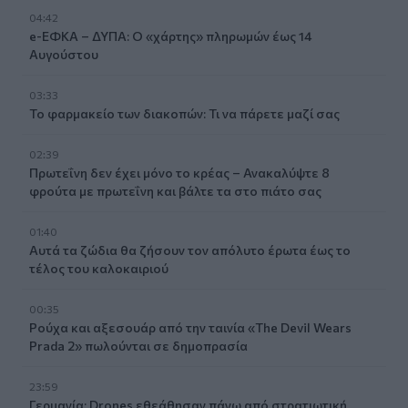
04:42
e-ΕΦΚΑ – ΔΥΠΑ: Ο «χάρτης» πληρωμών έως 14
Αυγούστου
03:33
Το φαρμακείο των διακοπών: Τι να πάρετε μαζί σας
02:39
Πρωτεΐνη δεν έχει μόνο το κρέας – Ανακαλύψτε 8
φρούτα με πρωτεΐνη και βάλτε τα στο πιάτο σας
01:40
Αυτά τα ζώδια θα ζήσουν τον απόλυτο έρωτα έως το
τέλος του καλοκαιριού
00:35
Ρούχα και αξεσουάρ από την ταινία «The Devil Wears
Prada 2» πωλούνται σε δημοπρασία
23:59
Γερμανία: Drones εθεάθησαν πάνω από στρατιωτική