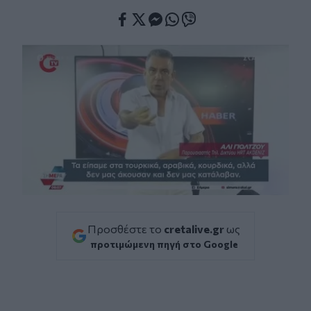
Facebook
Twitter
Messenger
Whatsapp
Viber
Προσθέστε το
cretalive.gr
ως
προτιμώμενη πηγή στο Google