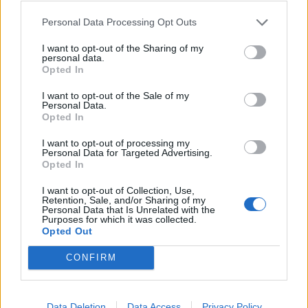
Personal Data Processing Opt Outs
23:09
Σοβαρό τροχαίο στο Λαγονήσι: Αυτοκίνητο
I want to opt-out of the Sharing of my
συγκρούστηκε με μηχανή αστυνομικών της ΔΙΑΣ - Δείτε
personal data.
βίντεο
Opted In
I want to opt-out of the Sale of my
22:59
Personal Data.
Νέα πρόκληση Φιντάν: «Η σταθερότητα στην Κύπρο
Opted In
οφείλεται στην παρουσία Τούρκων στρατιωτών»
I want to opt-out of processing my
Personal Data for Targeted Advertising.
Opted In
ΠΕΡΙΣΣΟΤΕΡΑ
I want to opt-out of Collection, Use,
Retention, Sale, and/or Sharing of my
Personal Data that Is Unrelated with the
Purposes for which it was collected.
Opted Out
ΣΧΕΤΙΚA AΡΘΡΑ
CONFIRM
Η Σαγκάη ακυρώνει 1.300 πτήσεις ενόψει του τυφώνα Do
ΚΟΣΜΟΣ
07:23
Data Deletion
Data Access
Privacy Policy