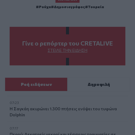
Ρούχα
Δημοσιογράφος
Τουρκία
Γίνε ο ρεπόρτερ του CRETALIVE
ΣΤΕΊΛΕ ΤΗΝ ΕΊΔΗΣΗ
Ροή ειδήσεων
Δημοφιλή
07:23
Η Σαγκάη ακυρώνει 1.300 πτήσεις ενόψει του τυφώνα
Dolphin
07:17
Περού: Δεκατρείς νεκροί και τέσσερις τραυματίες σε