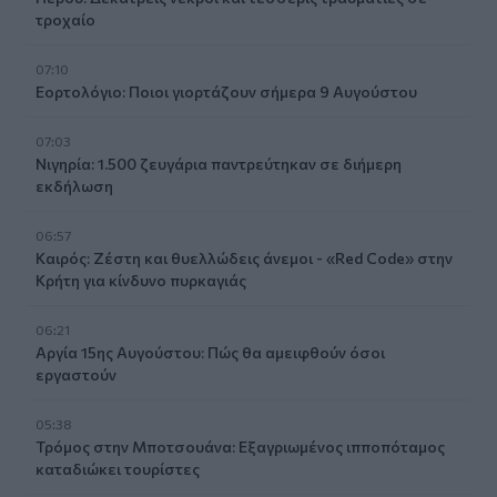
τροχαίο
07:10
Εορτολόγιο: Ποιοι γιορτάζουν σήμερα 9 Αυγούστου
07:03
Νιγηρία: 1.500 ζευγάρια παντρεύτηκαν σε διήμερη
εκδήλωση
06:57
Καιρός: Ζέστη και θυελλώδεις άνεμοι - «Red Code» στην
Κρήτη για κίνδυνο πυρκαγιάς
06:21
Αργία 15ης Αυγούστου: Πώς θα αμειφθούν όσοι
εργαστούν
05:38
Τρόμος στην Μποτσουάνα: Εξαγριωμένος ιπποπόταμος
καταδιώκει τουρίστες