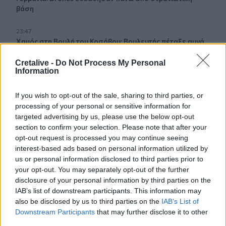
βάση
23:47
Χαμός στη Βουλή του Κοσόβου: Βουλευτής πέταξε αυγά
στον πρωθυπουργό - Δείτε βίντεο
Cretalive -
Do Not Process My Personal
Information
23:39
Νέα έρευνα: Οι γυναίκες με δύο έως τρία παιδιά γερνούν
πιο αργά
If you wish to opt-out of the sale, sharing to third parties, or
processing of your personal or sensitive information for
targeted advertising by us, please use the below opt-out
23:31
Ολική έκλειψη ηλίου: Στις 12 Αυγούστου θα σκοτεινιάσει
section to confirm your selection. Please note that after your
η μισή Ευρώπη
opt-out request is processed you may continue seeing
interest-based ads based on personal information utilized by
us or personal information disclosed to third parties prior to
23:21
your opt-out. You may separately opt-out of the further
Τουρισμός: Με θετικό πρόσημο έως τώρα, παρά τα
σκαμπανεβάσματα, η χρονιά
disclosure of your personal information by third parties on the
IAB’s list of downstream participants. This information may
also be disclosed by us to third parties on the
IAB’s List of
23:15
Downstream Participants
that may further disclose it to other
Ιταλία-Ισπανία: Κλιμακώνεται η σύγκρουση για τη
third parties.
Συνθήκη Σένγκεν