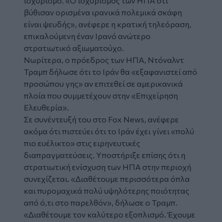
ισχυρισμό. «Ο ισχυρισμός των ΗΠΑ ότι
βύθισαν ορισμένα ιρανικά πολεμικά σκάφη
είναι ψευδής», ανέφερε η κρατική τηλεόραση,
επικαλούμενη έναν Ιρανό ανώτερο
στρατιωτικό αξιωματούχο.
Νωρίτερα, ο πρόεδρος των ΗΠΑ, Ντόναλντ
Τραμπ δήλωσε ότι το Ιράν θα «εξαφανιστεί από
προσώπου γης» αν επιτεθεί σε αμερικανικά
πλοία που συμμετέχουν στην «Επιχείρηση
Ελευθερία».
Σε συνέντευξή του στο Fox News, ανέφερε
ακόμα ότι πιστεύει ότι το Ιράν έχει γίνει «πολύ
πιο ευέλικτο» στις ειρηνευτικές
διαπραγματεύσεις. Υποστήριξε επίσης ότι η
στρατιωτική ενίσχυση των ΗΠΑ στην περιοχή
συνεχίζεται. «Διαθέτουμε περισσότερα όπλα
και πυρομαχικά πολύ υψηλότερης ποιότητας
από ό,τι στο παρελθόν», δήλωσε ο Τραμπ.
«Διαθέτουμε τον καλύτερο εξοπλισμό. Έχουμε