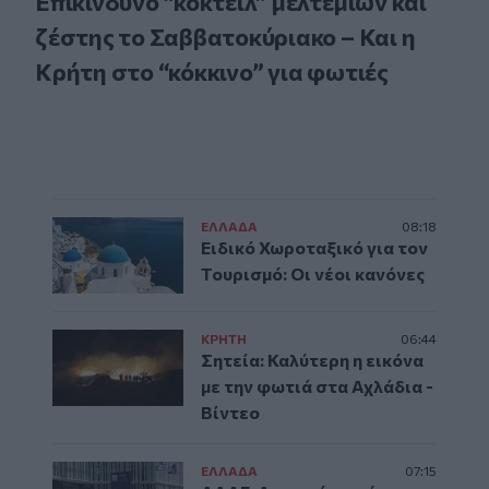
Επικίνδυνο “κοκτέιλ” μελτεμιών και
ζέστης το Σαββατοκύριακο – Και η
Κρήτη στο “κόκκινο” για φωτιές
ΕΛΛAΔΑ
08:18
Ειδικό Χωροταξικό για τον
Τουρισμό: Οι νέοι κανόνες
ΚΡΗΤΗ
06:44
Σητεία: Καλύτερη η εικόνα
με την φωτιά στα Αχλάδια -
Βίντεο
ΕΛΛAΔΑ
07:15