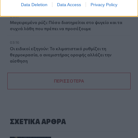
κάνουμε στο σπίτι πριν κλείσουμε την πόρτα
Data Deletion
Data Access
Privacy Policy
04:11
Μαγειρεμένο ρύζι: Πόσο διατηρείται στο ψυγείο και τα
συχνά λάθη που πρέπει να προσέξουμε
03:16
Οι ειδικοί εξηγούν: Το κλιματιστικό ρυθμίζει τη
θερμοκρασία, ο ανεμιστήρας οροφής αλλάζει την
αίσθηση
ΠΕΡΙΣΣΟΤΕΡΑ
ΣΧΕΤΙΚA AΡΘΡΑ