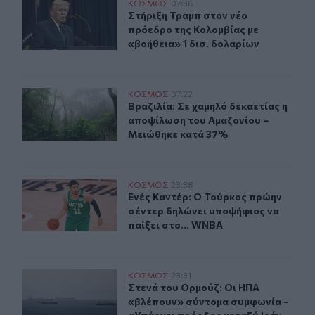
Στήριξη Τραμπ στον νέο πρόεδρο της Κολομβίας με «βοή
ΚΟΣΜΟΣ
07:36
Στήριξη Τραμπ στον νέο πρόεδρο τη
Στήριξη Τραμπ στον νέο
πρόεδρο της Κολομβίας με
«βοήθεια» 1 δισ. δολαρίων
Βραζιλία: Σε χαμηλό δεκαετίας η αποψίλωση του Αμαζο
ΚΟΣΜΟΣ
07:22
Βραζιλία: Σε χαμηλό δεκαετίας η 
Βραζιλία: Σε χαμηλό δεκαετίας η
αποψίλωση του Αμαζονίου –
Μειώθηκε κατά 37%
Ενές Καντέρ: Ο Τούρκος πρώην σέντερ δηλώνει υποψήφι
ΚΟΣΜΟΣ
23:38
Ενές Καντέρ: Ο Τούρκος πρώην σέντ
Ενές Καντέρ: Ο Τούρκος πρώην
σέντερ δηλώνει υποψήφιος να
παίξει στο... WNBA
Στενά του Ορμούζ: Οι ΗΠΑ «βλέπουν» σύντομα συμφωνί
ΚΟΣΜΟΣ
23:31
Στενά του Ορμούζ: Οι ΗΠΑ «βλέπου
Στενά του Ορμούζ: Οι ΗΠΑ
«βλέπουν» σύντομα συμφωνία -