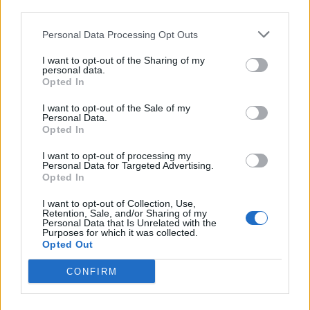
third parties.
07:06
Εορτολόγιο: Ποιοι γιορτάζουν σήμερα 8 Αυγούστου
Personal Data Processing Opt Outs
07:00
I want to opt-out of the Sharing of my
Αντί για καφέ: Τρία ροφήματα για άμεσο "ξύπνημα" και
personal data.
ενέργεια που διαρκεί
Opted In
I want to opt-out of the Sale of my
06:55
Personal Data.
Πυρκαγιές: «Πολύ υψηλός» ο κίνδυνος και σήμερα στην
Opted In
Κρήτη - Δείτε χάρτη
I want to opt-out of processing my
Personal Data for Targeted Advertising.
06:44
Opted In
Σητεία: Καλύτερη η εικόνα με την φωτιά στα Αχλάδια -
Βίντεο
I want to opt-out of Collection, Use,
Retention, Sale, and/or Sharing of my
Personal Data that Is Unrelated with the
06:21
Purposes for which it was collected.
Το αφράτο και κρεμώδες νηστίσιμο παγωτό βανίλια,
Opted Out
χωρίς παγωτομηχανή
CONFIRM
05:41
Φεύγουμε για διακοπές; Τα 7 πράγματα που πρέπει να