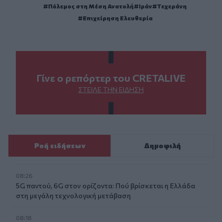
Πόλεμος στη Μέση Ανατολή
Ιράν
Τεχεράνη
Επιχείρηση Ελευθερία
Γίνε ο ρεπόρτερ του CRETALIVE
ΣΤΕΊΛΕ ΤΗΝ ΕΊΔΗΣΗ
Ροή ειδήσεων
Δημοφιλή
08:26
5G παντού, 6G στον ορίζοντα: Πού βρίσκεται η Ελλάδα
στη μεγάλη τεχνολογική μετάβαση
08:18