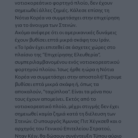
νοτιοκορεάτικο φορτηγό πλοίο, δεν έχουν
σημειωθεί άλλες ζημιές. Κάλεσε επίσης τη
Νότια Κορέα να συμμετάσχει στην επιχείρηση
για το άνοιγμα των Στενών.
Ακόμα ανέφερε ότι οι αμερικανικές δυνάμεις
έχουν βυθίσει επτά μικρά σκάφη του
Ιράν
.
«Το Ιράν έχει επιτεθεί σε άσχετες χώρες στο
πλαίσιο της “Επιχείρησης Ελευθερία”,
συμπεριλαμβανομένου ενός νοτιοκορεατικού
φορτηγού πλοίου. Ίσως ήρθε η ώρα η Νότια
Κορέα να συμμετάσχει στην αποστολή! Έχουμε
βυθίσει επτά μικρά σκάφη ή, όπως τα
αποκαλούν, “ταχύπλοα”. Είναι τα μόνα που
τους έχουν απομείνει. Εκτός από το
νοτιοκορεατικό πλοίο, μέχρι στιγμής δεν έχει
σημειωθεί καμία ζημιά κατά τη διέλευση των
Στενών. Ο υπουργός Άμυνας Πιτ Χέγκσεθ και ο
αρχηγός του Γενικού Επιτελείου Στρατού,
Νταν Κέιν, θα δώσουν συνέντευξη Τύπου αύριο