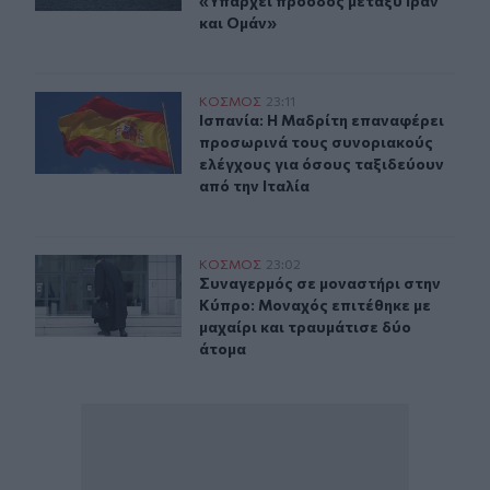
«Υπάρχει πρόοδος μεταξύ Ιράν
και Ομάν»
Ισπανία: Η Μαδρίτη επαναφέρει προσωρινά τους συνορι
ΚΟΣΜΟΣ
23:11
Ισπανία: Η Μαδρίτη επαναφέρει προ
Ισπανία: Η Μαδρίτη επαναφέρει
προσωρινά τους συνοριακούς
ελέγχους για όσους ταξιδεύουν
από την Ιταλία
Συναγερμός σε μοναστήρι στην Κύπρο: Μοναχός επιτέθη
ΚΟΣΜΟΣ
23:02
Συναγερμός σε μοναστήρι στην Κύπρ
Συναγερμός σε μοναστήρι στην
Κύπρο: Μοναχός επιτέθηκε με
μαχαίρι και τραυμάτισε δύο
άτομα