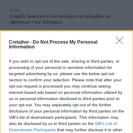
07:36
Στήριξη Τραμπ στον νέο πρόεδρο της Κολομβίας με
«βοήθεια» 1 δισ. δολαρίων
07:29
Τα πρωτοσέλιδα των εφημερίδων
Cretalive -
Do Not Process My Personal
Information
07:22
Βραζιλία: Σε χαμηλό δεκαετίας η αποψίλωση του
If you wish to opt-out of the sale, sharing to third parties, or
Αμαζονίου – Μειώθηκε κατά 37%
processing of your personal or sensitive information for
targeted advertising by us, please use the below opt-out
07:15
section to confirm your selection. Please note that after your
ΑΑΔΕ: Ανοιχτό το σύστημα Ενιαίας Αίτησης Ενίσχυσης
opt-out request is processed you may continue seeing
2025 – Μέχρι πότε μπορούν να γίνουν διορθώσεις
interest-based ads based on personal information utilized by
us or personal information disclosed to third parties prior to
your opt-out. You may separately opt-out of the further
07:07
Τέσσερις ασκήσεις σε όρθια στάση που μετά τα 60
disclosure of your personal information by third parties on the
ενδυναμώνουν τους γλουτούς καλύτερα από τα squats -
IAB’s list of downstream participants. This information may
Βίντεο
also be disclosed by us to third parties on the
IAB’s List of
Downstream Participants
that may further disclose it to other