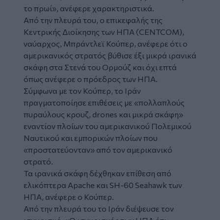
το πρωί», ανέφερε χαρακτηριστικά.
Από την πλευρά του, ο επικεφαλής της
Κεντρικής Διοίκησης των ΗΠΑ (CENTCOM),
ναύαρχος, Μπράντλεϊ Κούπερ, ανέφερε ότι ο
αμερικανικός στρατός βύθισε έξι μικρά ιρανικά
σκάφη στα Στενά του Ορμούζ και όχι επτά
όπως ανέφερε ο πρόεδρος των ΗΠΑ.
Σύμφωνα με τον Κούπερ, το Ιράν
πραγματοποίησε επιθέσεις με «πολλαπλούς
πυραύλους κρουζ, drones και μικρά σκάφη»
εναντίον πλοίων του αμερικανικού Πολεμικού
Ναυτικού και εμπορικών πλοίων που
«προστατεύονταν» από τον αμερικανικό
στρατό.
Τα ιρανικά σκάφη δέχθηκαν επίθεση από
ελικόπτερα Apache και SH-60 Seahawk των
ΗΠΑ, ανέφερε ο Κούπερ.
Από την πλευρά του το Ιράν διέψευσε τον