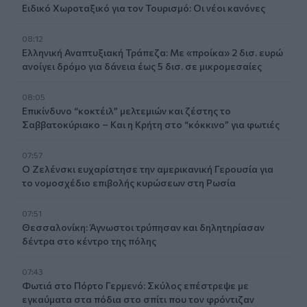
Ειδικό Χωροταξικό για τον Τουρισμό: Οι νέοι κανόνες
08:12
Ελληνική Αναπτυξιακή Τράπεζα: Με «προίκα» 2 δισ. ευρώ
ανοίγει δρόμο για δάνεια έως 5 δισ. σε μικρομεσαίες
08:05
Επικίνδυνο “κοκτέιλ” μελτεμιών και ζέστης το
Σαββατοκύριακο – Και η Κρήτη στο “κόκκινο” για φωτιές
07:57
Ο Ζελένσκι ευχαρίστησε την αμερικανική Γερουσία για
το νομοσχέδιο επιβολής κυρώσεων στη Ρωσία
07:51
Θεσσαλονίκη: Άγνωστοι τρύπησαν και δηλητηρίασαν
δέντρα στο κέντρο της πόλης
07:43
Φωτιά στο Πόρτο Γερμενό: Σκύλος επέστρεψε με
εγκαύματα στα πόδια στο σπίτι που τον φρόντιζαν