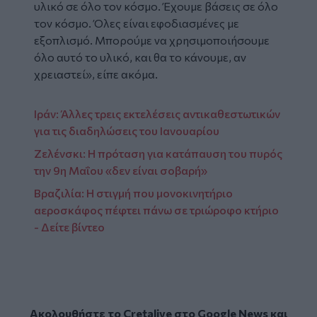
υλικό σε όλο τον κόσμο. Έχουμε βάσεις σε όλο
τον κόσμο. Όλες είναι εφοδιασμένες με
εξοπλισμό. Μπορούμε να χρησιμοποιήσουμε
όλο αυτό το υλικό, και θα το κάνουμε, αν
χρειαστεί», είπε ακόμα.
Ιράν: Άλλες τρεις εκτελέσεις αντικαθεστωτικών
για τις διαδηλώσεις του Ιανουαρίου
Ζελένσκι: Η πρόταση για κατάπαυση του πυρός
την 9η Μαΐου «δεν είναι σοβαρή»
Βραζιλία: Η στιγμή που μονοκινητήριο
αεροσκάφος πέφτει πάνω σε τριώροφο κτήριο
- Δείτε βίντεο
Ακολουθήστε το Cretalive στο
Google News
και