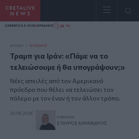
Homepage
/
28 °C
ΣAΒΒΑΤΟ 8.8.2026
ΗΡΑΚΛΕΙΟ
ΑΡΧΙΚΗ
/
ΚΌΣΜΟΣ
Τραμπ για Ιράν: «Πάμε να το
τελειώσουμε ή θα υπογράψουν;»
Νέες απειλές από τον Αμερικανό
πρόεδρο που θέλει να τελειώσει τον
πόλεμο με τον έναν ή τον άλλον τρόπο.
20.05.2026
ΕΠΙΜΈΛΕΙΑ:
ΣΤΑΎΡΟΣ ΚΑΡΑΪ́ΝΔΡΟΣ