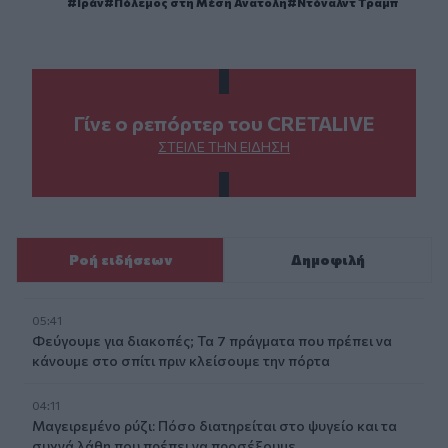
Ιράν
Πόλεμος στη Μέση Ανατολή
Ντόναλντ Τραμπ
Γίνε ο ρεπόρτερ του CRETALIVE
ΣΤΕΊΛΕ ΤΗΝ ΕΊΔΗΣΗ
Ροή ειδήσεων
Δημοφιλή
05:41
Φεύγουμε για διακοπές; Τα 7 πράγματα που πρέπει να
κάνουμε στο σπίτι πριν κλείσουμε την πόρτα
04:11
Μαγειρεμένο ρύζι: Πόσο διατηρείται στο ψυγείο και τα
συχνά λάθη που πρέπει να προσέξουμε