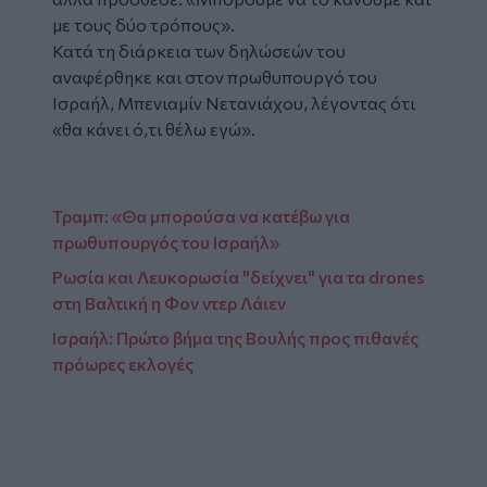
με τους δύο τρόπους».
Κατά τη διάρκεια των δηλώσεών του
αναφέρθηκε και στον πρωθυπουργό του
Ισραήλ, Μπενιαμίν Νετανιάχου, λέγοντας ότι
«θα κάνει ό,τι θέλω εγώ».
Τραμπ: «Θα μπορούσα να κατέβω για
πρωθυπουργός του Ισραήλ»
Ρωσία και Λευκορωσία "δείχνει" για τα drones
στη Βαλτική η Φον ντερ Λάιεν
Ισραήλ: Πρώτο βήμα της Βουλής προς πιθανές
πρόωρες εκλογές