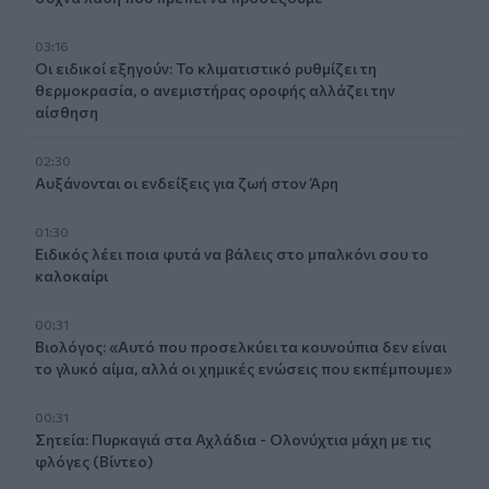
03:16
Οι ειδικοί εξηγούν: Το κλιματιστικό ρυθμίζει τη
θερμοκρασία, ο ανεμιστήρας οροφής αλλάζει την
αίσθηση
02:30
Αυξάνονται οι ενδείξεις για ζωή στον Άρη
01:30
Ειδικός λέει ποια φυτά να βάλεις στο μπαλκόνι σου το
καλοκαίρι
00:31
Βιολόγος: «Αυτό που προσελκύει τα κουνούπια δεν είναι
το γλυκό αίμα, αλλά οι χημικές ενώσεις που εκπέμπουμε»
00:31
Σητεία: Πυρκαγιά στα Αχλάδια - Ολονύχτια μάχη με τις
φλόγες (Βίντεο)