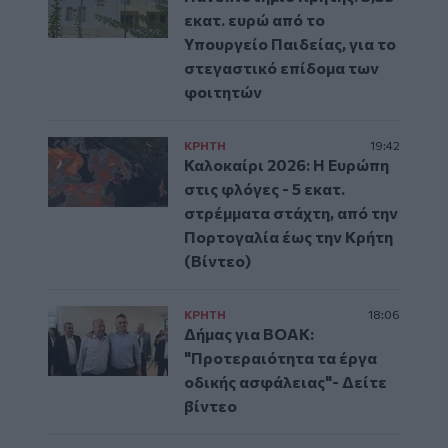
εκατ. ευρώ από το
Υπουργείο Παιδείας, για το
στεγαστικό επίδομα των
φοιτητών
ΚΡΗΤΗ
19:42
Καλοκαίρι 2026: Η Ευρώπη
στις φλόγες - 5 εκατ.
στρέμματα στάχτη, από την
Πορτογαλία έως την Κρήτη
(Βίντεο)
ΚΡΗΤΗ
18:06
Δήμας για ΒΟΑΚ:
"Προτεραιότητα τα έργα
οδικής ασφάλειας"- Δείτε
βίντεο