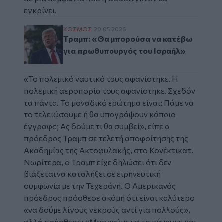
εγκρίνει.
Τραμπ: «Θα μπορούσα να κατέβω για πρω
ΚΟΣΜΟΣ
20.05.2026
Τραμπ: «Θα μπορούσα να κατέβω
για πρωθυπουργός του Ισραήλ»
«Το πολεμικό ναυτικό τους αφανίστηκε. Η
πολεμική αεροπορία τους αφανίστηκε. Σχεδόν
τα πάντα. Το μοναδικό ερώτημα είναι: Πάμε να
το τελειώσουμε ή θα υπογράψουν κάποιο
έγγραφο; Ας δούμε τι θα συμβεί», είπε ο
πρόεδρος Τραμπ σε τελετή αποφοίτησης της
Ακαδημίας της Ακτοφυλακής, στο Κονέκτικατ.
Νωρίτερα, ο Τραμπ είχε δηλώσει ότι δεν
βιάζεται να καταλήξει σε ειρηνευτική
συμφωνία με την Τεχεράνη. Ο Αμερικανός
πρόεδρος πρόσθεσε ακόμη ότι είναι καλύτερο
«να δούμε λίγους νεκρούς αντί για πολλούς»,
αλλά πρόσθεσε: «Μπορούμε να το κάνουμε και