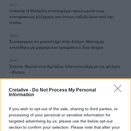
23:11
Ισπανία: Η Μαδρίτη επαναφέρει προσωρινά τους
συνοριακούς ελέγχους για όσους ταξιδεύουν από την
Ιταλία
23:02
Συναγερμός σε μοναστήρι στην Κύπρο: Μοναχός
επιτέθηκε με μαχαίρι και τραυμάτισε δύο άτομα
22:47
Σητεία: Φωτιά στα Αχλάδια, δύσκολη μάχη με τις φλόγες
- Βίντεο
22:39
Cretalive -
Do Not Process My Personal
Βρετανία: Κατά συρροή δολοφόνος καταδικάστηκε για
Information
δύο δολοφονίες γυναικών - Η συγγνώμη από την
αστυνομία
If you wish to opt-out of the sale, sharing to third parties, or
processing of your personal or sensitive information for
22:32
targeted advertising by us, please use the below opt-out
Πανεπιστήμιο Κρήτης: 3,35 εκατ. ευρώ από το Υπουργείο
section to confirm your selection. Please note that after your
Παιδείας, για το στεγαστικό επίδομα των φοιτητών