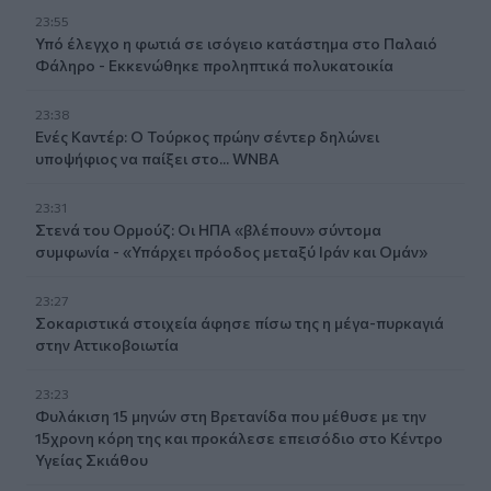
23:55
Υπό έλεγχο η φωτιά σε ισόγειο κατάστημα στο Παλαιό
Φάληρο - Εκκενώθηκε προληπτικά πολυκατοικία
23:38
Ενές Καντέρ: Ο Τούρκος πρώην σέντερ δηλώνει
υποψήφιος να παίξει στο... WNBA
23:31
Στενά του Ορμούζ: Οι ΗΠΑ «βλέπουν» σύντομα
συμφωνία - «Υπάρχει πρόοδος μεταξύ Ιράν και Ομάν»
23:27
Σοκαριστικά στοιχεία άφησε πίσω της η μέγα-πυρκαγιά
στην Αττικοβοιωτία
23:23
Φυλάκιση 15 μηνών στη Βρετανίδα που μέθυσε με την
15χρονη κόρη της και προκάλεσε επεισόδιο στο Κέντρο
Υγείας Σκιάθου