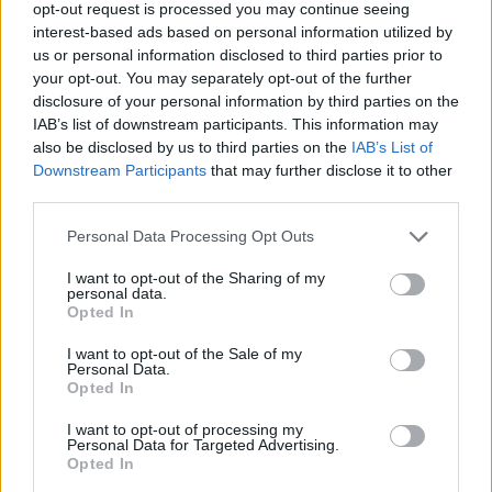
opt-out request is processed you may continue seeing
interest-based ads based on personal information utilized by
22:22
us or personal information disclosed to third parties prior to
Ηράκλειο: “Σκουπίδια κατάχαμα, μια ψησταριά στο
your opt-out. You may separately opt-out of the further
πουθενά κι ένα αμάξι παρατημένο στο πάρκο”
disclosure of your personal information by third parties on the
IAB’s list of downstream participants. This information may
22:03
also be disclosed by us to third parties on the
IAB’s List of
Καιρός: “Πορτοκαλί” συναγερμός στην Κρήτη - Ζέστη και
Downstream Participants
that may further disclose it to other
πολύ υψηλός κίνδυνος πυρκαγιάς!
third parties.
22:02
Personal Data Processing Opt Outs
Σφοδρή επίθεση κατά Καρυστιανού-Γρατσία από πρώην
στελέχη: «Συνεχής εσωστρέφεια και τραγικά
I want to opt-out of the Sharing of my
επικοινωνιακά λάθη»
personal data.
Opted In
I want to opt-out of the Sale of my
ΠΕΡΙΣΣΟΤΕΡΑ
Personal Data.
Opted In
I want to opt-out of processing my
Personal Data for Targeted Advertising.
Opted In