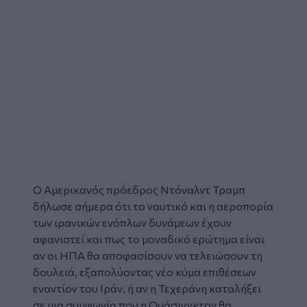
Ο Αμερικανός πρόεδρος
Ντόναλντ Τραμπ
δήλωσε σήμερα ότι το ναυτικό και η αεροπορία
των ιρανικών ενόπλων δυνάμεων έχουν
αφανιστεί και πως το μοναδικό ερώτημα είναι
αν οι ΗΠΑ θα αποφασίσουν να τελειώσουν τη
δουλειά, εξαπολύοντας νέο κύμα επιθέσεων
εναντίον του
Ιράν,
ή αν η Τεχεράνη καταλήξει
σε μια συμφωνία που η Ουάσινγκτον θα