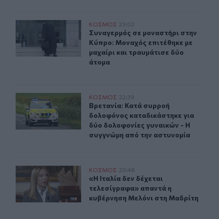
Συναγερμός σε μοναστήρι στην Κύπρο: Μοναχός επιτέθη
ΚΟΣΜΟΣ
23:02
Συναγερμός σε μοναστήρι στην Κύπρ
Συναγερμός σε μοναστήρι στην
Κύπρο: Μοναχός επιτέθηκε με
μαχαίρι και τραυμάτισε δύο
άτομα
Βρετανία: Κατά συρροή δολοφόνος καταδικάστηκε για 
ΚΟΣΜΟΣ
22:39
Βρετανία: Κατά συρροή δολοφόνος 
Βρετανία: Κατά συρροή
δολοφόνος καταδικάστηκε για
δύο δολοφονίες γυναικών - Η
συγγνώμη από την αστυνομία
«Η Ιταλία δεν δέχεται τελεσίγραφα» απαντά η κυβέρνη
ΚΟΣΜΟΣ
20:48
«Η Ιταλία δεν δέχεται τελεσίγραφ
«Η Ιταλία δεν δέχεται
τελεσίγραφα» απαντά η
κυβέρνηση Μελόνι στη Μαδρίτη