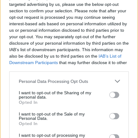
πανηγυρίζοντας γκολ που εν τέλει ακυρώθηκε - Βίντεο
targeted advertising by us, please use the below opt-out
section to confirm your selection. Please note that after your
13:48
opt-out request is processed you may continue seeing
ΓΕΕΘΑ: Υπεγράφη το Κοινό Σχέδιο Δράσης Ελλάδας –
interest-based ads based on personal information utilized by
Κύπρου – Ιορδανίας για το 2026
us or personal information disclosed to third parties prior to
your opt-out. You may separately opt-out of the further
13:38
disclosure of your personal information by third parties on the
Συνταγή για γαρίδες tempura με κρούστα καρύδας
IAB’s list of downstream participants. This information may
also be disclosed by us to third parties on the
IAB’s List of
Downstream Participants
that may further disclose it to other
ΠΕΡΙΣΣΟΤΕΡΑ
third parties.
Personal Data Processing Opt Outs
I want to opt-out of the Sharing of my
personal data.
Opted In
ΣΧΕΤΙΚA AΡΘΡΑ
I want to opt-out of the Sale of my
Personal Data.
Opted In
Ντόναλντ Τραμπ: «Παρτίδα σκάκι» οι συνομιλίες με το Ι
ΚΟΣΜΟΣ
15:15
Ντόναλντ Τραμπ: «Παρτίδα σκάκι» ο
Ντόναλντ Τραμπ: «Παρτίδα
I want to opt-out of processing my
σκάκι» οι συνομιλίες με το Ιράν –