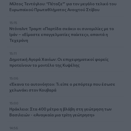
Μίλτος Τεντόγλου: “Πέταξε'” για τον μεγάλο τελικό του
Ευρωπαϊκού Πρωταθλήματος Ανοιχτού Στίβου
15:15
Ντόναλντ Τραμπ: «Παρτίδα σκάκι» οι συνομιλίες με το
Ιράν – «Είμαστε επαγγελματίες παίκτες», απαντά η
Τεχεράνη
15:11
Δημοτική Αγορά Χανίων: Οι επιχειρηματικοί φορείς
προτείνουν το μοντέλο της Κυψέλης
15:06
«Έκανα το αυτονόητο»: Τι είπε ο ρεπόρτερ που έσωσε
χελωνάκι στον Κουβαρά
15:00
Ηράκλειο: Στα 400 μέτρα η βλάβη στη γεώτρηση των
Βασιλειών - «Αναγκαία μια τρίτη γεώτρηση»
14:56