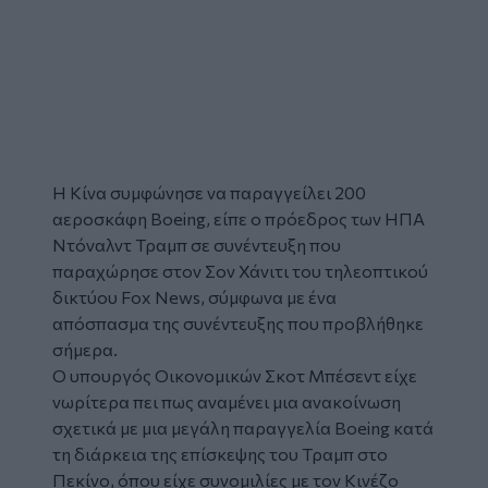
Η Κίνα συμφώνησε να παραγγείλει 200
αεροσκάφη ⁠Boeing, είπε ο πρόεδρος των ΗΠΑ
Ντόναλντ Τραμπ σε συνέντευξη που
παραχώρησε στον Σον Χάνιτι του τηλεοπτικού
δικτύου Fox News, σύμφωνα με ένα
απόσπασμα της συνέντευξης που προβλήθηκε
σήμερα.
Ο υπουργός Οικονομικών Σκοτ Μπέσεντ είχε
νωρίτερα πει πως αναμένει μια ανακοίνωση
σχετικά με μια μεγάλη παραγγελία Boeing κατά
τη διάρκεια της επίσκεψης του Τραμπ στο
Πεκίνο, όπου είχε συνομιλίες με τον Κινέζο