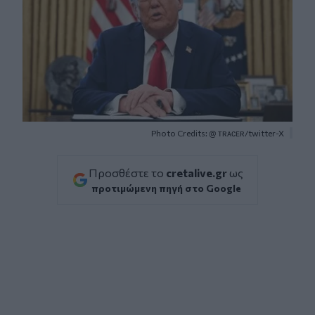
Photo Credits: @ ᴛʀᴀᴄᴇʀ/twitter-X
Προσθέστε το
cretalive.gr
ως
προτιμώμενη πηγή στο Google