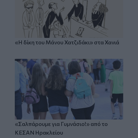
«Η δίκη του Μάνου Χατζιδάκι» στα Χανιά
«Σαλπάρουμε για Γυμνάσιο!» από το
ΚΕΣΑΝ Ηρακλείου