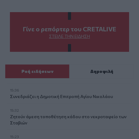
Γίνε ο ρεπόρτερ του CRETALIVE
ΣΤΕΊΛΕ ΤΗΝ ΕΊΔΗΣΗ
Ροή ειδήσεων
Δημοφιλή
15:36
Συνεδριάζει η Δημοτική Επιτροπή Αγίου Νικολάου
15:32
Ζητούν άμεση τοποθέτηση κάδου στο νεκροταφείο των
Σταβιών
15:23