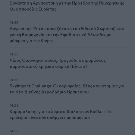
Συνάντηση Αρναουτάκη με την Πρόεδρο της Παγκρητικής
Ομοσπονδίας Ευρώπης
14:45
Αυγενάκης: Ζητά επανεξέταση του Ειδικού Χωροταξικού
για τη Βιομηχανία και την Εφοδιαστική Αλυσίδα, με
μέριμνα για την Κρήτη
14:38
Νίκος Οικονομόπουλος: Τραγούδησε φορώντας
παραδοσιακό κρητικό σαρίκι! (Βίντεο)
14:35
SkyImpact Challenge: Οι κορυφαίες ιδέες καινοτομίας για
το Νέο Διεθνές Αεροδρόμιο Ηρακλείου
14:29
Καραμαλάκης για τα λύματα δίπλα στον Κούλε: «Το
ερώτημα είναι εάν υπάρχει ημερομηνία»
14:28