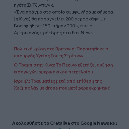
ηγέτη Σι Τζινπίνγκ.
«Ένα πράγμα στο οποίο συμφωνήσαμε σήμερα,
(η Κίνα) θα παραγγείλει 200 αεροσκάφη… η
Boeing ήθελε 150, πήραν 200», είπε ο
Αμερικανός πρόεδρος στο Fox News.
Πολιτική κρίση στη Βρετανία: Παραιτήθηκε ο
υπουργός Υγείας Γουες Στρίτινγκ
Ο Τραμπ στην Κίνα: Το Πεκίνο εξετάζει αύξηση
εισαγωγών αμερικανικού πετρελαίου
Ισραήλ: Τραυματίες μετά από επίθεση της
Χεζμπολάχ με drone που μετέφερε εκρηκτικά
Ακολουθήστε το Cretalive στο
Google News
και