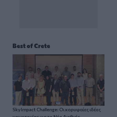
Best of Crete
SkyImpact Challenge: Οι κορυφαίες ιδέες
καινοτομίας για το Νέο Διεθνές