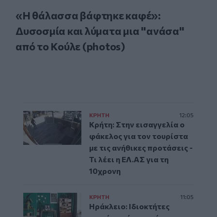
«Η θάλασσα βάφτηκε καφέ»:
Δυσοσμία και λύματα μια "ανάσα"
από το Κούλε (photos)
ΚΡΗΤΗ
12:05
Κρήτη: Στην εισαγγελία ο
φάκελος για τον τουρίστα
με τις ανήθικες προτάσεις -
Τι λέει η ΕΛ.ΑΣ για τη
10χρονη
ΚΡΗΤΗ
11:05
Ηράκλειο: Ιδιοκτήτες