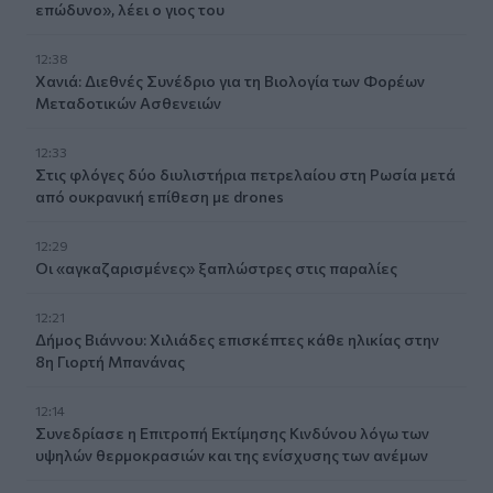
επώδυνο», λέει ο γιος του
12:38
Χανιά: Διεθνές Συνέδριο για τη Βιολογία των Φορέων
Μεταδοτικών Ασθενειών
12:33
Στις φλόγες δύο διυλιστήρια πετρελαίου στη Ρωσία μετά
από ουκρανική επίθεση με drones
12:29
Οι «αγκαζαρισμένες» ξαπλώστρες στις παραλίες
12:21
Δήμος Βιάννου: Χιλιάδες επισκέπτες κάθε ηλικίας στην
8η Γιορτή Μπανάνας
12:14
Συνεδρίασε η Επιτροπή Εκτίμησης Κινδύνου λόγω των
υψηλών θερμοκρασιών και της ενίσχυσης των ανέμων