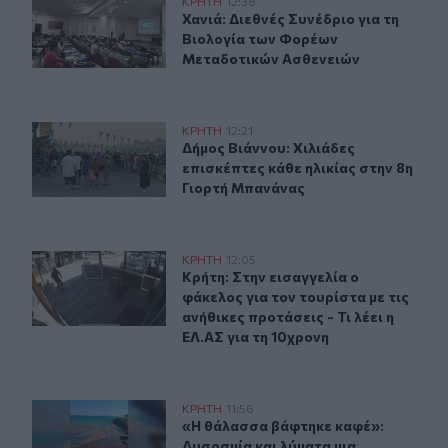
Χανιά: Διεθνές Συνέδριο για τη Βιολογία των Φορέων 
ΚΡΗΤΗ
12:38
Χανιά: Διεθνές Συνέδριο για τη Βι
Χανιά: Διεθνές Συνέδριο για τη
Βιολογία των Φορέων
Μεταδοτικών Ασθενειών
Δήμος Βιάννου: Χιλιάδες επισκέπτες κάθε ηλικίας στην
ΚΡΗΤΗ
12:21
Δήμος Βιάννου: Χιλιάδες επισκέπτε
Δήμος Βιάννου: Χιλιάδες
επισκέπτες κάθε ηλικίας στην 8η
Γιορτή Μπανάνας
Κρήτη: Στην εισαγγελία ο φάκελος για τον τουρίστα με τι
ΚΡΗΤΗ
12:05
Κρήτη: Στην εισαγγελία ο φάκελος γι
Κρήτη: Στην εισαγγελία ο
φάκελος για τον τουρίστα με τις
ανήθικες προτάσεις - Τι λέει η
ΕΛ.ΑΣ για τη 10χρονη
Ηράκλειο: Δυσοσμία και λύματα μια "ανάσα" από το Κού
ΚΡΗΤΗ
11:56
«Η θάλασσα βάφτηκε καφέ»: Δυσοσμί
«Η θάλασσα βάφτηκε καφέ»:
Δυσοσμία και λύματα μια