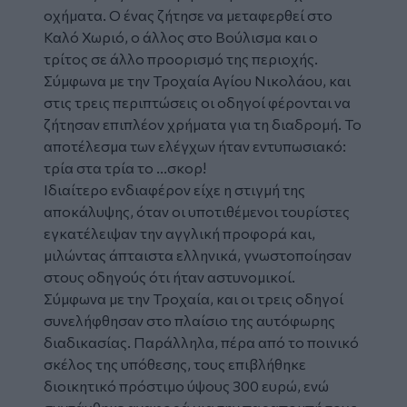
οχήματα. Ο ένας ζήτησε να μεταφερθεί στο
Καλό Χωριό, ο άλλος στο Βούλισμα και ο
τρίτος σε άλλο προορισμό της περιοχής.
Σύμφωνα με την Τροχαία Αγίου Νικολάου, και
στις τρεις περιπτώσεις οι οδηγοί φέρονται να
ζήτησαν επιπλέον χρήματα για τη διαδρομή. Το
αποτέλεσμα των ελέγχων ήταν εντυπωσιακό:
τρία στα τρία το ...σκορ!
Ιδιαίτερο ενδιαφέρον είχε η στιγμή της
αποκάλυψης, όταν οι υποτιθέμενοι τουρίστες
εγκατέλειψαν την αγγλική προφορά και,
μιλώντας άπταιστα ελληνικά, γνωστοποίησαν
στους οδηγούς ότι ήταν αστυνομικοί.
Σύμφωνα με την Τροχαία, και οι τρεις οδηγοί
συνελήφθησαν στο πλαίσιο της αυτόφωρης
διαδικασίας. Παράλληλα, πέρα από το ποινικό
σκέλος της υπόθεσης, τους επιβλήθηκε
διοικητικό πρόστιμο ύψους 300 ευρώ, ενώ