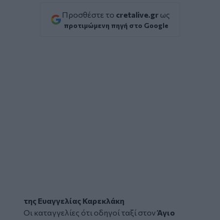
Προσθέστε το
cretalive.gr
ως
προτιμώμενη πηγή στο Google
της Ευαγγελίας Καρεκλάκη
Οι καταγγελίες ότι οδηγοί
ταξί
στον
Άγιο