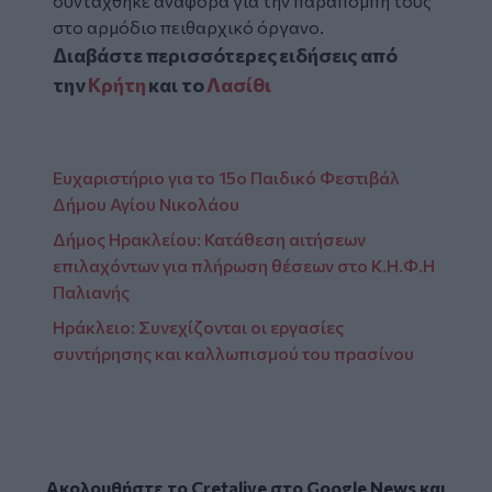
συντάχθηκε αναφορά για την παραπομπή τους
στο αρμόδιο πειθαρχικό όργανο.
Διαβάστε περισσότερες ειδήσεις από
την
Κρήτη
και το
Λασίθι
Ευχαριστήριο για το 15ο Παιδικό Φεστιβάλ
Δήμου Αγίου Νικολάου
Δήμος Ηρακλείου: Κατάθεση αιτήσεων
επιλαχόντων για πλήρωση θέσεων στο Κ.Η.Φ.Η
Παλιανής
Ηράκλειο: Συνεχίζονται οι εργασίες
συντήρησης και καλλωπισμού του πρασίνου
Ακολουθήστε το Cretalive στο
Google News
και