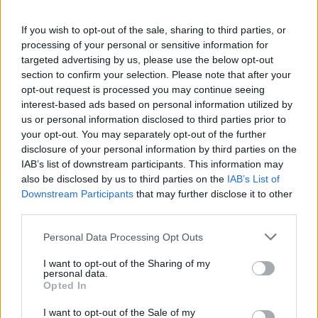
Στις Βρύσες το 2ο Φεστιβάλ Κρηνών με Μαρία Κώτη
Κωστή Αβυσσινό
If you wish to opt-out of the sale, sharing to third parties, or
processing of your personal or sensitive information for
11:44
targeted advertising by us, please use the below opt-out
Αυτά τα τρία ζώδια προσελκύουν σημαντική οικονομική
section to confirm your selection. Please note that after your
επιτυχία τον Αύγουστο
opt-out request is processed you may continue seeing
interest-based ads based on personal information utilized by
11:34
us or personal information disclosed to third parties prior to
Χερσόνησος: Απέπλευσε παρά την απαγόρευση λόγω
your opt-out. You may separately opt-out of the further
μηχανικής βλάβης
disclosure of your personal information by third parties on the
IAB’s list of downstream participants. This information may
11:27
also be disclosed by us to third parties on the
IAB’s List of
Θεσσαλονίκη: Κατήγγειλε καταδίωξη και εμβολισμό,
Downstream Participants
that may further disclose it to other
διαπιστώθηκε ότι οδηγούσε κλεμμένο αυτοκίνητο
third parties.
11:19
Personal Data Processing Opt Outs
Ο Μπράντον Κλαρκ πέθανε από τις επιπτώσεις ηρωίνης
και κοκαΐνης
I want to opt-out of the Sharing of my
personal data.
Opted In
11:11
Δήμος Μαλεβιζίου: Στους πρώτους Δήμους που
I want to opt-out of the Sale of my