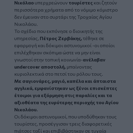
Νικόλαο
υπερχρεώνουν
τουρίστες
και ζητούν
περισσότερα χρήματα από το νόμιμο κόμιστρο
δεν έμειναν στο συρτάρι της
Τροχαίας
Αγίου
Νικολάου.
Το σχέδιο που εκπόνησε ο διοικητής της
υπηρεσίας,
Πέτρος Ζερβάκης,
τέθηκε σε
εφαρμογή και δόκιμοι αστυνομικοί -οι οποίοι
επιλέχθηκαν σκόπιμα ώστε να μην είναι
γνωστοί στην τοπική κοινωνία-
ανέλαβαν
undercover αποστολή,
μπαίνοντας
κυριολεκτικά στο πετσί του ρόλου τους.
Με σαγιονάρες, μαγιό, καπέλα και άπταιστα
αγγλικά, εμφανίστηκαν ως ξένοι επισκέπτες
έτοιμοι για εξόρμηση στις παραλίες και τα
αξιοθέατα της ευρύτερης περιοχής του Αγίου
Νικολάου.
Οι δόκιμοι αστυνομικοί, που υποδύθηκαν τους
τουρίστες, προσέγγισαν τρεις διαφορετικές
πιάτσες ταξί και επιβιβάστηκαν σε τυχαία