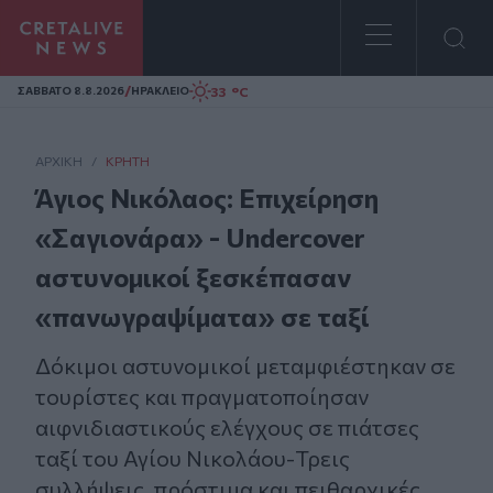
Homepage
/
33 °C
ΣAΒΒΑΤΟ 8.8.2026
ΗΡΑΚΛΕΙΟ
ΑΡΧΙΚΗ
/
ΚΡΉΤΗ
Άγιος Νικόλαος: Επιχείρηση
«Σαγιονάρα» - Undercover
αστυνομικοί ξεσκέπασαν
«πανωγραψίματα» σε ταξί
Δόκιμοι αστυνομικοί μεταμφιέστηκαν σε
τουρίστες και πραγματοποίησαν
αιφνιδιαστικούς ελέγχους σε πιάτσες
ταξί του Αγίου Νικολάου-Τρεις
συλλήψεις, πρόστιμα και πειθαρχικές