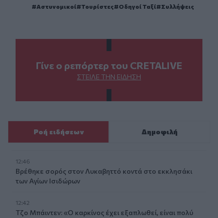
Αστυνομικοί
Τουρίστες
Οδηγοί Ταξί
Συλλήψεις
Γίνε ο ρεπόρτερ του CRETALIVE
ΣΤΕΊΛΕ ΤΗΝ ΕΊΔΗΣΗ
Ροή ειδήσεων
Δημοφιλή
12:46
Βρέθηκε σορός στον Λυκαβηττό κοντά στο εκκλησάκι
των Αγίων Ισιδώρων
12:42
Τζο Μπάιντεν: «Ο καρκίνος έχει εξαπλωθεί, είναι πολύ