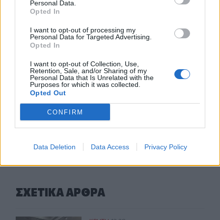
εξασφάλισαν χρηματοδότηση για Σχέδιο Αστικής
Personal Data.
Opted In
Ανθεκτικότητας
I want to opt-out of processing my
11:05
Personal Data for Targeted Advertising.
Ηράκλειο: Ιδιοκτήτες ακινήτων έχουν τάσεις φυγής από
Opted In
τη βραχυχρόνια μίσθωση
I want to opt-out of Collection, Use,
Retention, Sale, and/or Sharing of my
10:48
Personal Data that Is Unrelated with the
Purposes for which it was collected.
Χαρδαλιάς: Καμία ανεμογεννήτρια σε καμένες και
Opted Out
αναδασωτέες περιοχές της Αττικής
CONFIRM
ΠΕΡΙΣΣΟΤΕΡΑ
Data Deletion
Data Access
Privacy Policy
ΣΧΕΤΙΚA AΡΘΡΑ