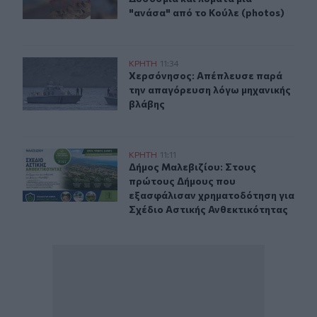
"ανάσα" από το Κούλε (photos)
Χερσόνησος: Απέπλευσε παρά την απαγόρευση λόγω μη
ΚΡΗΤΗ
11:34
Χερσόνησος: Απέπλευσε παρά την 
Χερσόνησος: Απέπλευσε παρά
την απαγόρευση λόγω μηχανικής
βλάβης
Δήμος Μαλεβιζίου: Στους πρώτους Δήμους που εξασφάλ
ΚΡΗΤΗ
11:11
Δήμος Μαλεβιζίου: Στους πρώτους 
Δήμος Μαλεβιζίου: Στους
πρώτους Δήμους που
εξασφάλισαν χρηματοδότηση για
Σχέδιο Αστικής Ανθεκτικότητας