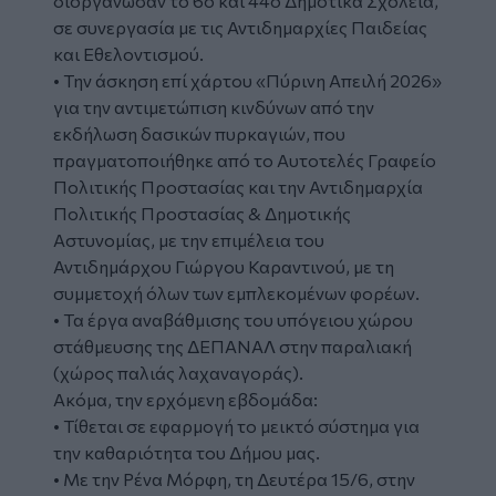
διοργάνωσαν το 6ο και 44ο Δημοτικά Σχολεία,
σε συνεργασία με τις Αντιδημαρχίες Παιδείας
και Εθελοντισμού.
• Την άσκηση επί χάρτου «Πύρινη Απειλή 2026»
για την αντιμετώπιση κινδύνων από την
εκδήλωση δασικών πυρκαγιών, που
πραγματοποιήθηκε από το Αυτοτελές Γραφείο
Πολιτικής Προστασίας και την Αντιδημαρχία
Πολιτικής Προστασίας & Δημοτικής
Αστυνομίας, με την επιμέλεια του
Αντιδημάρχου Γιώργου Καραντινού, με τη
συμμετοχή όλων των εμπλεκομένων φορέων.
• Τα έργα αναβάθμισης του υπόγειου χώρου
στάθμευσης της ΔΕΠΑΝΑΛ στην παραλιακή
(χώρος παλιάς λαχαναγοράς).
Ακόμα, την ερχόμενη εβδομάδα:
• Τίθεται σε εφαρμογή το μεικτό σύστημα για
την καθαριότητα του Δήμου μας.
• Με την Ρένα Μόρφη, τη Δευτέρα 15/6, στην