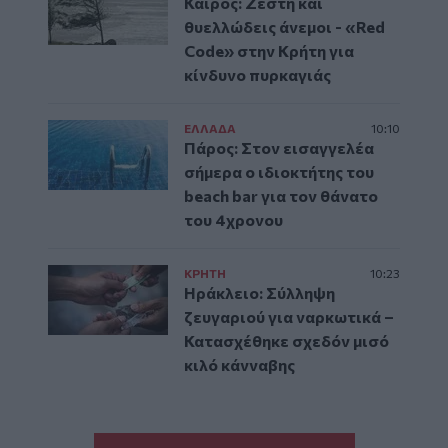
Καιρός: Ζέστη και
θυελλώδεις άνεμοι - «Red
Code» στην Κρήτη για
κίνδυνο πυρκαγιάς
ΕΛΛAΔΑ
10:10
Πάρος: Στον εισαγγελέα
σήμερα ο ιδιοκτήτης του
beach bar για τον θάνατο
του 4χρονου
ΚΡΗΤΗ
10:23
Ηράκλειο: Σύλληψη
ζευγαριού για ναρκωτικά –
Κατασχέθηκε σχεδόν μισό
κιλό κάνναβης