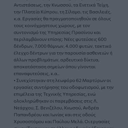
Αντιστάσεως, την Κνωσσού, τα Ενετικά Τείχη,
την Πλατεία Κύπρου, τη Σίλαμο, τις Βασιλειές,
κ.α. Εργασίες θα πραγματοποιηθούν σε όλους
τους κοινόχρηστους χώρους, με τον
συντονισμό της Υπηρεσίας Πρασίνου και
περιλαμβάνουν επίσης: Νέες φυτεύσεις 600
δένδρων, 7.000 θάμνων, 4.000 φυτών, τακτικό
έλεγχο δέντρων για την παρουσία ασθενειών ή
άλλων προβλημάτων, αρδευτικά δίκτυα,
αποκατάσταση σημείων όπου γίνονται
επαναφυτεύσεις, κ.α..
• Συνεχίστηκαν στη λεωφόρο 62 Μαρτύρων οι
εργασίες συντήρησης του οδοφωτισμού, με την
επιμέλεια της Τεχνικής Υπηρεσίας, ενώ
ολοκληρώθηκαν οι παρεμβάσεις στις Λ.
Νεάρχου, Σ. Βενιζέλου, Κνωσού, Ανδρέα
Παπανδρέου και Ιωνίας και στις οδούς
Χρυσοστόμου και Παύλου Μελά. Οι εργασίες