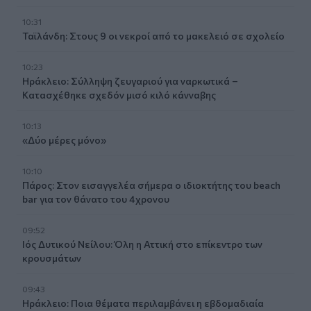
10:31
Ταϊλάνδη: Στους 9 οι νεκροί από το μακελειό σε σχολείο
10:23
Ηράκλειο: Σύλληψη ζευγαριού για ναρκωτικά –
Κατασχέθηκε σχεδόν μισό κιλό κάνναβης
10:13
«Δύο μέρες μόνο»
10:10
Πάρος: Στον εισαγγελέα σήμερα ο ιδιοκτήτης του beach
bar για τον θάνατο του 4χρονου
09:52
Ιός Δυτικού Νείλου: Όλη η Αττική στο επίκεντρο των
κρουσμάτων
09:43
Ηράκλειο: Ποια θέματα περιλαμβάνει η εβδομαδιαία