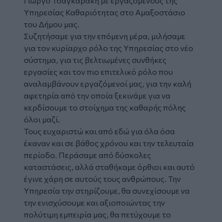
Γιώργο Τσαγκαράκη με εργαζόμενους της
Υπηρεσίας Καθαριότητας στο Αμαξοστάσιο
του Δήμου μας.
Συζητήσαμε για την επόμενη μέρα, μιλήσαμε
για τον κυρίαρχο ρόλο της Υπηρεσίας στο νέο
σύστημα, για τις βελτιωμένες συνθήκες
εργασίες και τον πιο επιτελικό ρόλο που
αναλαμβάνουν εργαζόμενοί μας, για την καλή
αφετηρία από την οποία ξεκινάμε για να
κερδίσουμε το στοίχημα της καθαρής πόλης
όλοι μαζί.
Τους ευχαριστώ και από εδώ για όλα όσα
έκαναν και σε βάθος χρόνου και την τελευταία
περίοδο. Περάσαμε από δύσκολες
καταστάσεις, αλλά σταθήκαμε όρθιοι και αυτό
έγινε χάρη σε αυτούς τους ανθρώπους. Την
Υπηρεσία την στηρίζουμε, θα συνεχίσουμε να
την ενισχύσουμε και αξιοποιώντας την
πολύτιμη εμπειρία μας, θα πετύχουμε το