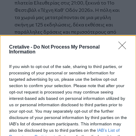
πλατεία Ελευθερίας στις 21:00, ξεκινά το 11ο
Φεστιβάλ «Τέχνη Καθ’ Οδόν 2026». Η πόλη και
τα χωριά μας μετατρέπονται σε μια μεγάλη
σκήνη με 125 εκδηλώσεις, δέκα εκθέσεις και
παράλληλες δράσεις και περισσότερους από
1.000 καλλιτέχνες.
Με ένα μεγάλο ευχαριστώ σ’ εσάς για τον
Cretalive -
Do Not Process My Personal
Information
χρόνο σας, περιμένω τα σχόλια και τις
παρατηρήσεις σας. Να είστε καλά".
If you wish to opt-out of the sale, sharing to third parties, or
Facebook
processing of your personal or sensitive information for
targeted advertising by us, please use the below opt-out
section to confirm your selection. Please note that after your
opt-out request is processed you may continue seeing
Διαβάστε περισσότερες ειδήσεις από
interest-based ads based on personal information utilized by
την
Κρήτη
και το
Ηράκλειο
us or personal information disclosed to third parties prior to
your opt-out. You may separately opt-out of the further
disclosure of your personal information by third parties on the
IAB’s list of downstream participants. This information may
also be disclosed by us to third parties on the
IAB’s List of
Σε φόρουμ διαχείρισης υδατικών πόρων ο