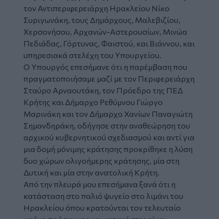
τον Αντιπεριφερειάρχη Ηρακλείου Νίκο
Συριγωνάκη, τους Δημάρχους, Μαλεβιζίου,
Χερσονήσου, Αρχανών-Αστερουσίων, Μινώα
Πεδιάδας, Γόρτυνας, Φαιστού, και Βιάννου, και
υπηρεσιακά στελέχη του Υπουργείου.
Ο Υπουργός επεσήμανε ότι η παρέμβαση που
πραγματοποιήσαμε μαζί με τον Περιφερειάρχη
Σταύρο Αρναουτάκη, τον Πρόεδρο της ΠΕΔ
Κρήτης και Δήμαρχο Ρεθύμνου Γιώργο
Μαρινάκη και τον Δήμαρχο Χανίων Παναγιώτη
Σημανδηράκη, οδήγησε στην αναθεώρηση του
αρχικού κυβερνητικού σχεδιασμού και αντί για
μια δομή μόνιμης κράτησης προκρίθηκε η λύση
δυο χώρων ολιγοήμερης κράτησης, μία στη
Δυτική και μία στην ανατολική Κρήτη.
Από την πλευρά μου επεσήμανα ξανά ότι η
κατάσταση στο παλιό ψυγείο στο λιμάνι του
Ηρακλείου όπου κρατούνται τον τελευταίο