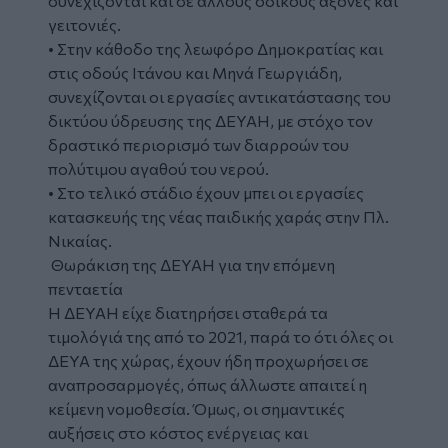
συνεχίζονται και σε άλλους οδικούς άξονες και
γειτονιές.
• Στην κάθοδο της λεωφόρο Δημοκρατίας και
στις οδούς Ιτάνου και Μηνά Γεωργιάδη,
συνεχίζονται οι εργασίες αντικατάστασης του
δικτύου ύδρευσης της ΔΕΥΑΗ, με στόχο τον
δραστικό περιορισμό των διαρροών του
πολύτιμου αγαθού του νερού.
• Στο τελικό στάδιο έχουν μπει οι εργασίες
κατασκευής της νέας παιδικής χαράς στην Πλ.
Νικαίας.
Θωράκιση της ΔΕΥΑΗ για την επόμενη
πενταετία
Η ΔΕΥΑΗ είχε διατηρήσει σταθερά τα
τιμολόγιά της από το 2021, παρά το ότι όλες οι
ΔΕΥΑ της χώρας, έχουν ήδη προχωρήσει σε
αναπροσαρμογές, όπως άλλωστε απαιτεί η
κείμενη νομοθεσία. Όμως, οι σημαντικές
αυξήσεις στο κόστος ενέργειας και