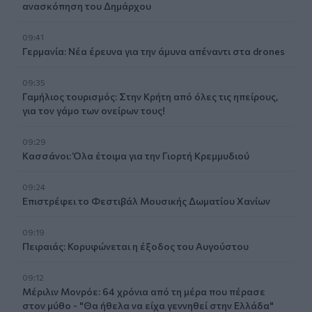
ανασκόπηση του Δημάρχου
09:41
Γερμανία: Νέα έρευνα για την άμυνα απέναντι στα drones
09:35
Γαμήλιος τουρισμός: Στην Κρήτη από όλες τις ηπείρους,
για τον γάμο των ονείρων τους!
09:29
Κασσάνοι: Όλα έτοιμα για την Γιορτή Κρεμμυδιού
09:24
Επιστρέφει το Φεστιβάλ Μουσικής Δωματίου Χανίων
09:19
Πειραιάς: Κορυφώνεται η έξοδος του Αυγούστου
09:12
Μέριλιν Μονρόε: 64 χρόνια από τη μέρα που πέρασε
στον μύθο - "Θα ήθελα να είχα γεννηθεί στην Ελλάδα"