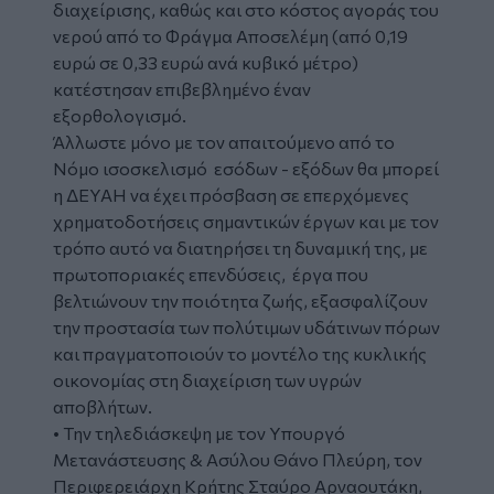
διαχείρισης, καθώς και στο κόστος αγοράς του
νερού από το Φράγμα Αποσελέμη (από 0,19
ευρώ σε 0,33 ευρώ ανά κυβικό μέτρο)
κατέστησαν επιβεβλημένο έναν
εξορθολογισμό.
Άλλωστε μόνο με τον απαιτούμενο από το
Νόμο ισοσκελισμό εσόδων - εξόδων θα μπορεί
η ΔΕΥΑΗ να έχει πρόσβαση σε επερχόμενες
χρηματοδοτήσεις σημαντικών έργων και με τον
τρόπο αυτό να διατηρήσει τη δυναμική της, με
πρωτοποριακές επενδύσεις, έργα που
βελτιώνουν την ποιότητα ζωής, εξασφαλίζουν
την προστασία των πολύτιμων υδάτινων πόρων
και πραγματοποιούν το μοντέλο της κυκλικής
οικονομίας στη διαχείριση των υγρών
αποβλήτων.
• Την τηλεδιάσκεψη με τον Υπουργό
Μετανάστευσης & Ασύλου Θάνο Πλεύρη, τον
Περιφερειάρχη Κρήτης Σταύρο Αρναουτάκη,