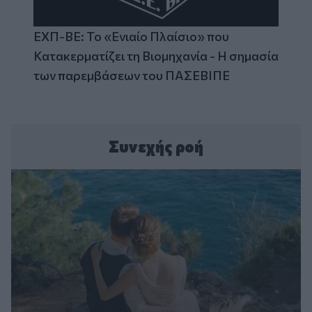
ΕΧΠ-ΒΕ: Το «Ενιαίο Πλαίσιο» που
Κατακερματίζει τη Βιομηχανία - Η σημασία
των παρεμβάσεων του ΠΑΣΕΒΙΠΕ
Συνεχής ροή