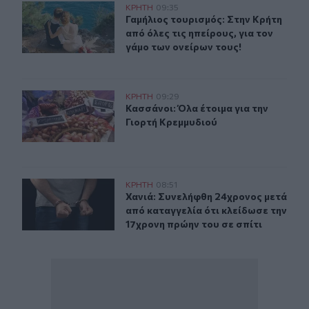
Γαμήλιος τουρισμός: Στην Κρήτη από όλες τις ηπείρους, 
ΚΡΗΤΗ
09:35
Γαμήλιος τουρισμός: Στην Κρήτη από
Γαμήλιος τουρισμός: Στην Κρήτη
από όλες τις ηπείρους, για τον
γάμο των ονείρων τους!
Κασσάνοι: Όλα έτοιμα για την Γιορτή Κρεμμυδιού
ΚΡΗΤΗ
09:29
Κασσάνοι: Όλα έτοιμα για την Γιορ
Κασσάνοι: Όλα έτοιμα για την
Γιορτή Κρεμμυδιού
Χανιά: Συνελήφθη 24χρονος μετά από καταγγελία ότι κλ
ΚΡΗΤΗ
08:51
Χανιά: Συνελήφθη 24χρονος μετά απ
Χανιά: Συνελήφθη 24χρονος μετά
από καταγγελία ότι κλείδωσε την
17χρονη πρώην του σε σπίτι