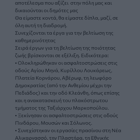
αποτέλεσμα που αξίζει στην πόλη μας και
δικαιούνται οι δημότες μας
Θα είμαστε κοντά, θα είμαστε δίπλα, μαζί, σε
όλη αυτή τη διαδρομή.
Συνεχίζονται τα έργα για την βελτίωση της
καθημερινότητας
Σειρά έργων για τη βελτίωση της ποιότητας
ζωής βρίσκονται σε εξέλιξη. Ειδικότερα:
• Ολοκληρώθηκαν οι ασφαλτοστρώσεις στις
οδούς Αγίου Μηνά, Κυρίλλου Λουκάρεως,
Πλατεία Κορνάρου, Αβέρωφ, τη λεωφόρο
Δημοκρατίας (από την Ανθεμίου μέχρι την
Πεδιάδος) και την οδό Κλεάνθη, όπως επίσης
και η ανακατασκευή του πλακόστρωτου
τμήματος της Ταξιάρχου Μαρκοπούλου.
• Ξεκίνησαν οι ασφαλτοστρώσεις στις οδούς
Πινδάρου, Μουσών και Σόλωνος.
• Συνεχίστηκαν οι εργασίες πρασίνου στη Νέα
Αλικαρνασσό, την Πλαστήρα, τη Εθνικής