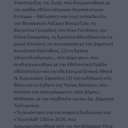
Υποστήριξης της Ζωής, που διοργανώθηκε με
την ομάδα «Φίλοι Ιατρικών Θεραπευτικών
Εντόμων – Μέλισσες» και τους εκπαιδευτές,
τον Φυσίαστρο Λάζαρο Βακιρτζιάν, τη
Βαγγελιώ Γεναράκη, τον Νίκο Γονιδάκη, την
Ελένη Σακαράκη, τη Χριστίνα Μεταξάκη και τη
μικρή Αλκυόνη, σε συνεργασία με την Δημοτική
Κοινότητα Καλλιθέας, (2) τη δράση
«Χαρτοδιαδρομές… στο Δήμο μας», που
συνδιοργανώθηκε με την Εθελοντική Ομάδα
«Φιλόπολις» και την εθελόντρια ξεναγό Αθηνά
Ν. Κυριακάκη-Σφακάκη, (3) την εκδήλωση «Οι
Φίλοι και οι Εχθροί της Υγείας Μιλούν», στο
πλαίσιο του προγράμματος «Δια Δήμου…
Μάθηση», με την σύμβουλο υγείας Δρ. Δήμητρα
Τυλλιανάκη.
• Τη συνάντηση για την ασφαλή διεξαγωγή του
«Τέχνη Καθ’ Οδόν» 2026, που
πραγματοποιήθηκε από την Αντιδήμαρχο Ρένα