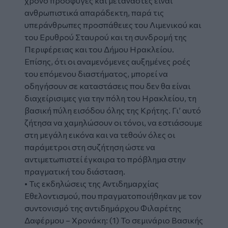
χρόνο πρόσφυγες και μετανάστες είναι
ανθρωπιστικά απαράδεκτη, παρά τις
υπεράνθρωπες προσπάθειες του Λιμενικού και
του Ερυθρού Σταυρού και τη συνδρομή της
Περιφέρειας και του Δήμου Ηρακλείου.
Επίσης, ότι οι αναμενόμενες αυξημένες ροές
του επόμενου διαστήματος, μπορεί να
οδηγήσουν σε καταστάσεις που δεν θα είναι
διαχείρισιμες για την πόλη του Ηρακλείου, τη
βασική πύλη εισόδου όλης της Κρήτης. Γι’ αυτό
ζήτησα να χαμηλώσουν οι τόνοι, να εστιάσουμε
στη μεγάλη εικόνα και να τεθούν όλες οι
παράμετροι στη συζήτηση ώστε να
αντιμετωπιστεί έγκαιρα το πρόβλημα στην
πραγματική του διάσταση.
• Τις εκδηλώσεις της Αντιδημαρχίας
Εθελοντισμού, που πραγματοποιήθηκαν με τον
συντονισμό της αντιδημάρχου Φιλαρέτης
Δαφέρμου – Χρονάκη: (1) Το σεμινάριο Βασικής