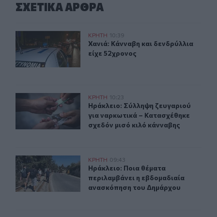
ΣΧΕΤΙΚA AΡΘΡΑ
Χανιά: Κάνναβη και δενδρύλλια είχε 52χρονος
ΚΡΗΤΗ
10:39
Χανιά: Κάνναβη και δενδρύλλια είχ
Χανιά: Κάνναβη και δενδρύλλια
είχε 52χρονος
Ηράκλειο: Σύλληψη ζευγαριού για ναρκωτικά – Κατασχέ
ΚΡΗΤΗ
10:23
Ηράκλειο: Σύλληψη ζευγαριού για 
Ηράκλειο: Σύλληψη ζευγαριού
για ναρκωτικά – Κατασχέθηκε
σχεδόν μισό κιλό κάνναβης
Ηράκλειο: Ποια θέματα περιλαμβάνει η εβδομαδιαία 
ΚΡΗΤΗ
09:43
Ηράκλειο: Ποια θέματα περιλαμβά
Ηράκλειο: Ποια θέματα
περιλαμβάνει η εβδομαδιαία
ανασκόπηση του Δημάρχου