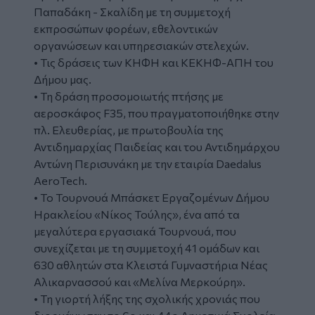
Παπαδάκη - Σκαλίδη με τη συμμετοχή
εκπροσώπων φορέων, εθελοντικών
οργανώσεων και υπηρεσιακών στελεχών.
• Τις δράσεις των ΚΗΦΗ και ΚΕΚΗΦ-ΑΠΗ του
Δήμου μας.
• Τη δράση προσομοιωτής πτήσης με
αεροσκάφος F35, που πραγματοποιήθηκε στην
πλ. Ελευθερίας, με πρωτοβουλία της
Αντιδημαρχίας Παιδείας και του Αντιδημάρχου
Αντώνη Περισυνάκη με την εταιρία Daedalus
AeroTech.
• Το Τουρνουά Μπάσκετ Εργαζομένων Δήμου
Ηρακλείου «Νίκος Τούλης», ένα από τα
μεγαλύτερα εργασιακά Τουρνουά, που
συνεχίζεται με τη συμμετοχή 41 ομάδων και
630 αθλητών στα Κλειστά Γυμναστήρια Νέας
Αλικαρνασσού και «Μελίνα Μερκούρη».
• Τη γιορτή λήξης της σχολικής χρονιάς που