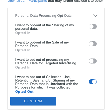
Downstream Participants
that may further disclose it to other
Διευθύνων Σύμβουλος του ΟΑΚ
third parties.
Αστυνομική επιχείρηση στον Δήμο Μαλεβιζίου
Personal Data Processing Opt Outs
με δύο συλλήψεις, όπλα και κάνναβη
I want to opt-out of the Sharing of my
Κτηνοτροφία: Πιλοτικά η ηλεκτρονική σήμανση
personal data.
στα ζώα, καθολική εφαρμογή το 2027
Opted In
I want to opt-out of the Sale of my
Personal Data.
Opted In
I want to opt-out of processing my
Ακολουθήστε το Cretalive στο
Google News
και
Personal Data for Targeted Advertising.
Opted In
στο
Facebook
Κάντε εγγραφή στο κανάλι μας στο
YouTube
I want to opt-out of Collection, Use,
Retention, Sale, and/or Sharing of my
Personal Data that Is Unrelated with the
Purposes for which it was collected.
Opted Out
CONFIRM