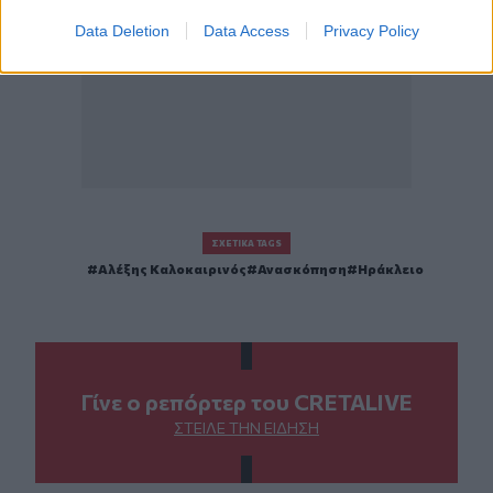
Data Deletion
Data Access
Privacy Policy
ΣΧΕΤΙΚΆ TAGS
Αλέξης Καλοκαιρινός
Ανασκόπηση
Ηράκλειο
Γίνε ο ρεπόρτερ του CRETALIVE
ΣΤΕΊΛΕ ΤΗΝ ΕΊΔΗΣΗ