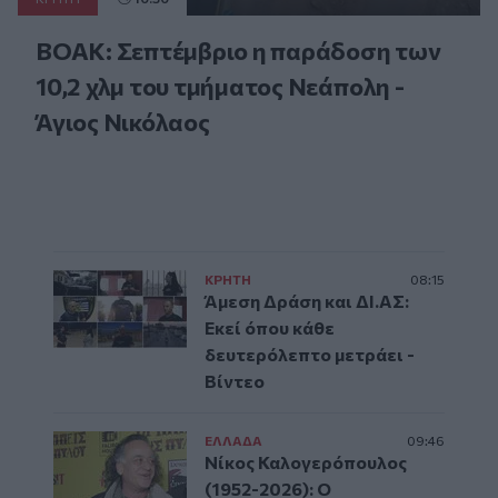
ΒΟΑΚ: Σεπτέμβριο η παράδοση των
10,2 χλμ του τμήματος Νεάπολη -
Άγιος Νικόλαος
ΚΡΗΤΗ
08:15
Άμεση Δράση και ΔΙ.ΑΣ:
Εκεί όπου κάθε
δευτερόλεπτο μετράει -
Βίντεο
ΕΛΛAΔΑ
09:46
Νίκος Καλογερόπουλος
(1952-2026): O