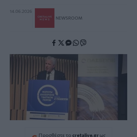
14.06.2026
NEWSROOM
Facebook
Twitter
Messenger
Whatsapp
Viber
Προσθέστε το
cretalive.gr
ως