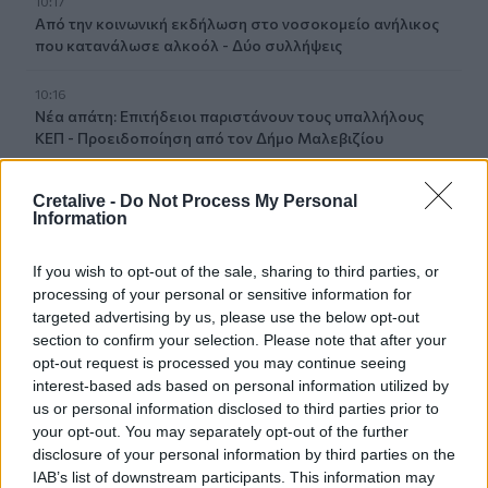
10:17
Από την κοινωνική εκδήλωση στο νοσοκομείο ανήλικος
που κατανάλωσε αλκοόλ - Δύο συλλήψεις
10:16
Νέα απάτη: Επιτήδειοι παριστάνουν τους υπαλλήλους
ΚΕΠ - Προειδοποίηση από τον Δήμο Μαλεβιζίου
10:12
Cretalive -
Do Not Process My Personal
Eurobank: Νέα αγορά 1,1 εκατ. ιδίων μετοχών - Στα €4,92
Information
εκατ. το κόστος
If you wish to opt-out of the sale, sharing to third parties, or
10:10
processing of your personal or sensitive information for
Εξοικονομώ - Επιχειρώ: Παράταση έως τις 30 Νοεμβρίου
targeted advertising by us, please use the below opt-out
για περισσότερες από 400 επιχειρήσεις
section to confirm your selection. Please note that after your
opt-out request is processed you may continue seeing
09:54
interest-based ads based on personal information utilized by
Τα ξημερώματα της Πέμπτης κοίτα στον ουρανό - Έρχεται
us or personal information disclosed to third parties prior to
η βροχή των Περσείδων
your opt-out. You may separately opt-out of the further
disclosure of your personal information by third parties on the
09:46
IAB’s list of downstream participants. This information may
Νίκος Καλογερόπουλος (1952-2026): O αντισυμβατικός