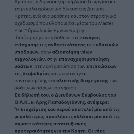
Αμαρίου, η Λιμνοδεξαμενή Αγίου Γεωργίου και
τα μεγάλα αρδευτικά δίκτυα της Δυτικής
Κρήτης, ενώ αναφέρθηκε και στον στρατηγικό
σχεδιασμό που υλοποιείται μέσω του Master
Plan Υδραυλικών Έργων Κρήτης.
Ιδιαίτερη έμφαση δόθηκε στην
ανάγκη
ενίσχυσης
της
ανθεκτικότητας
των
υδατικών
υποδομών
, στην
αξιοποίηση νέων
τεχνολογιών
, στην
επαναχρησιμοποίηση
υδάτων
, στην αντιμετώπιση των
επιπτώσεων
της
λειψυδρίας
και στην ανάγκη
συντονισμένης και
ολιστικής διαχείρισης
των
υδάτινων πόρων του νησιού.
Σε δήλωσή του, ο Διευθύνων Σύμβουλος του
Ο.Α.Κ., κ. Άρης Παπαδογιάννης, ανέφερε:
"
Η διαχείριση του νερού αποτελεί μία από τις
μεγαλύτερες προκλήσεις αλλά και μία από τις
σημαντικότερες αναπτυξιακές
προτεραιότητες για την Κρήτη. Οι νέες