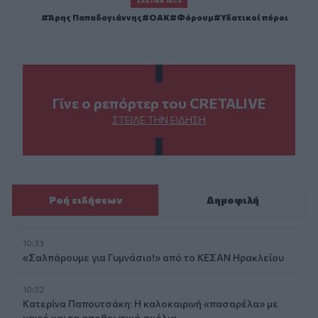
ΣΧΕΤΙΚΆ TAGS
Άρης Παπαδογιάννης
ΟΑΚ
Φόρουμ
Υδατικοί πόροι
Γίνε ο ρεπόρτερ του CRETALIVE
ΣΤΕΊΛΕ ΤΗΝ ΕΊΔΗΣΗ
Ροή ειδήσεων
Δημοφιλή
10:33
«Σαλπάρουμε για Γυμνάσιο!» από το ΚΕΣΑΝ Ηρακλείου
10:32
Κατερίνα Παπουτσάκη: Η καλοκαιρινή «πασαρέλα» με
μαγιό και τα αποθεωτικά σχόλια