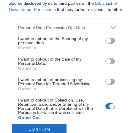
also be disclosed by us to third parties on the
IAB’s List of
«ιππέας της Πύλου»
Downstream Participants
that may further disclose it to other
third parties.
09:39
Άμεση κινητοποίηση του Λιμενικού για 54χρονο στην
Personal Data Processing Opt Outs
Αγία Ρουμέλη
I want to opt-out of the Sharing of my
personal data.
09:37
Opted In
Ο σωσίας του Τομ Κρουζ που «τρέλανε» τους θαυμαστές
του: «Του μοιάζει περισσότερο απ’ ό,τι ο ίδιος»
I want to opt-out of the Sale of my
Personal Data.
Opted In
09:28
Η Ρίκα Διαλυνά έγινε 95: Η φωτογραφία πάνω σε σκάφος
I want to opt-out of processing my
από τη δεκαετία του 1960
Personal Data for Targeted Advertising.
Opted In
09:22
I want to opt-out of Collection, Use,
Συναγερμός ανοιχτά του Πλακιά - Θαλαμηγός έμεινε από
Retention, Sale, and/or Sharing of my
καύσιμα
Personal Data that Is Unrelated with the
Purposes for which it was collected.
Opted Out
09:20
Άγρια δολοφονία φοιτήτριας στην Αριζόνα: Ήθελε να τον
CONFIRM
χωρίσει και την στραγγάλισε