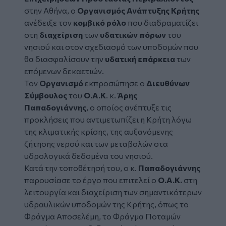
στην Αθήνα, ο
Οργανισμός Ανάπτυξης Κρήτης
ανέδειξε τον
κομβικό ρόλο
που διαδραματίζει
στη
διαχείριση
των
υδατικών πόρων
του
νησιού και στον σχεδιασμό των υποδομών που
θα διασφαλίσουν την
υδατική επάρκεια
των
επόμενων δεκαετιών.
Τον
Οργανισμό
εκπροσώπησε ο
Διευθύνων
Σύμβουλος
του
Ο.Α.Κ
. κ.
Άρης
Παπαδογιάννης
, ο οποίος ανέπτυξε τις
προκλήσεις που αντιμετωπίζει η Κρήτη λόγω
της κλιματικής κρίσης, της αυξανόμενης
ζήτησης νερού και των μεταβολών στα
υδρολογικά δεδομένα του νησιού.
Κατά την τοποθέτησή του, ο κ.
Παπαδογιάννης
παρουσίασε το έργο που επιτελεί ο
Ο.Α.Κ.
στη
λειτουργία και διαχείριση των σημαντικότερων
υδραυλικών υποδομών της Κρήτης, όπως το
Φράγμα Αποσελέμη, το Φράγμα Ποταμών