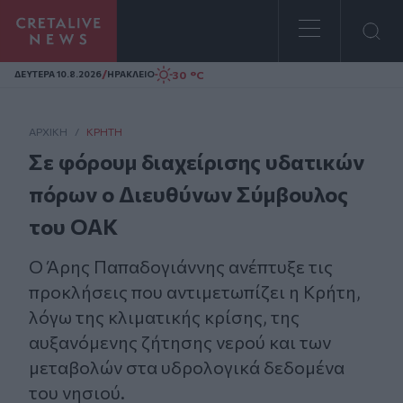
Homepage
/
30 °C
ΔΕΥΤΕΡΑ 10.8.2026
ΗΡΑΚΛΕΙΟ
ΑΡΧΙΚΗ
/
ΚΡΉΤΗ
Σε φόρουμ διαχείρισης υδατικών
πόρων ο Διευθύνων Σύμβουλος
του ΟΑΚ
Ο Άρης Παπαδογιάννης ανέπτυξε τις
προκλήσεις που αντιμετωπίζει η Κρήτη,
λόγω της κλιματικής κρίσης, της
αυξανόμενης ζήτησης νερού και των
μεταβολών στα υδρολογικά δεδομένα
του νησιού.