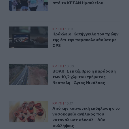
από το ΚΕΣΑΝ Ηρακλείου
Ηράκλειο: Κατήγγειλε τον πρώην της ότι την παρακολο
ΚΡΗΤΗ
10:31
Ηράκλειο: Κατήγγειλε τον πρώην τ
Ηράκλειο: Κατήγγειλε τον πρώην
της ότι την παρακολουθούσε με
GPS
ΒΟΑΚ: Σεπτέμβριο η παράδοση των 10,2 χλμ του τμήματ
ΚΡΗΤΗ
10:30
ΒΟΑΚ: Σεπτέμβριο η παράδοση των 
ΒΟΑΚ: Σεπτέμβριο η παράδοση
των 10,2 χλμ του τμήματος
Νεάπολη - Άγιος Νικόλαος
Ελούντα: Από την κοινωνική εκδήλωση στο νοσοκομείο
ΚΡΗΤΗ
10:17
Από την κοινωνική εκδήλωση στο ν
Από την κοινωνική εκδήλωση στο
νοσοκομείο ανήλικος που
κατανάλωσε αλκοόλ - Δύο
συλλήψεις