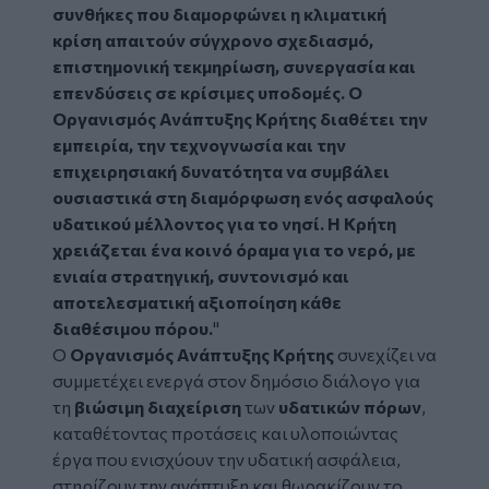
συνθήκες που διαμορφώνει η κλιματική
κρίση απαιτούν σύγχρονο σχεδιασμό,
επιστημονική τεκμηρίωση, συνεργασία και
επενδύσεις σε κρίσιμες υποδομές. Ο
Οργανισμός Ανάπτυξης Κρήτης διαθέτει την
εμπειρία, την τεχνογνωσία και την
επιχειρησιακή δυνατότητα να συμβάλει
ουσιαστικά στη διαμόρφωση ενός ασφαλούς
υδατικού μέλλοντος για το νησί. Η Κρήτη
χρειάζεται ένα κοινό όραμα για το νερό, με
ενιαία στρατηγική, συντονισμό και
αποτελεσματική αξιοποίηση κάθε
διαθέσιμου πόρου.
"
Ο
Οργανισμός Ανάπτυξης Κρήτης
συνεχίζει να
συμμετέχει ενεργά στον δημόσιο διάλογο για
τη
βιώσιμη διαχείριση
των
υδατικών πόρων
,
καταθέτοντας προτάσεις και υλοποιώντας
έργα που ενισχύουν την υδατική ασφάλεια,
στηρίζουν την ανάπτυξη και θωρακίζουν το