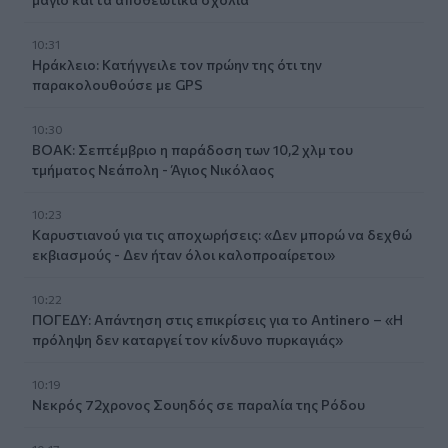
10:31
Ηράκλειο: Κατήγγειλε τον πρώην της ότι την
παρακολουθούσε με GPS
10:30
ΒΟΑΚ: Σεπτέμβριο η παράδοση των 10,2 χλμ του
τμήματος Νεάπολη - Άγιος Νικόλαος
10:23
Καρυστιανού για τις αποχωρήσεις: «Δεν μπορώ να δεχθώ
εκβιασμούς - Δεν ήταν όλοι καλοπροαίρετοι»
10:22
ΠΟΓΕΔΥ: Απάντηση στις επικρίσεις για το Antinero – «Η
πρόληψη δεν καταργεί τον κίνδυνο πυρκαγιάς»
10:19
Νεκρός 72χρονος Σουηδός σε παραλία της Ρόδου