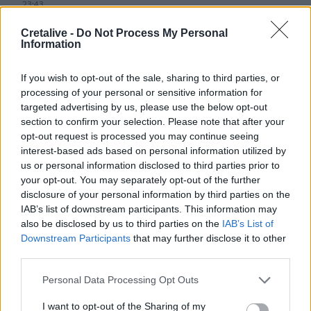
23:43
30χρονη έπεσε στη θάλασσα από την γέφυρα της
Χαλκίδας
Cretalive -
Do Not Process My Personal
Information
23:32
Οι «μαύρες χήρες» της Ρωσίας: Παντρεύονται
If you wish to opt-out of the sale, sharing to third parties, or
νεοσύλλεκτους πριν μεταβούν στο μέτωπο για να
processing of your personal or sensitive information for
εισπράξουν τις «παχυλές» αποζημιώσεις
targeted advertising by us, please use the below opt-out
section to confirm your selection. Please note that after your
opt-out request is processed you may continue seeing
23:25
Ρόδος: Έσπασε ο κάβος και τραυμάτισε ναυτικό
interest-based ads based on personal information utilized by
us or personal information disclosed to third parties prior to
your opt-out. You may separately opt-out of the further
23:19
disclosure of your personal information by third parties on the
Τραγωδία στην Εύβοια: Νεκρός 37χρονος μετά από
τροχαίο με αγριογούρουνο
IAB’s list of downstream participants. This information may
also be disclosed by us to third parties on the
IAB’s List of
Downstream Participants
that may further disclose it to other
23:09
third parties.
Φωτιές σε Σκύρο και Λακωνία: Συνελήφθησαν 63χρονη
και 71χρονος
Personal Data Processing Opt Outs
I want to opt-out of the Sharing of my