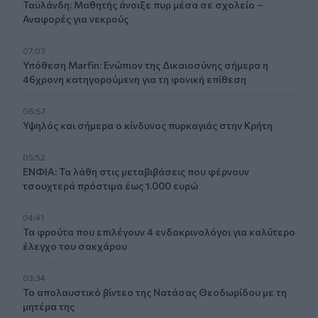
Ταϋλάνδη: Μαθητής άνοιξε πυρ μέσα σε σχολείο –
Αναφορές για νεκρούς
07:03
Υπόθεση Marfin: Ενώπιον της Δικαιοσύνης σήμερα η
46χρονη κατηγορούμενη για τη φονική επίθεση
06:57
Υψηλός και σήμερα ο κίνδυνος πυρκαγιάς στην Κρήτη
05:52
ΕΝΦΙΑ: Τα λάθη στις μεταβιβάσεις που φέρνουν
τσουχτερά πρόστιμα έως 1.000 ευρώ
04:41
Τα φρούτα που επιλέγουν 4 ενδοκρινολόγοι για καλύτερο
έλεγχο του σακχάρου
03:34
Το απολαυστικό βίντεο της Νατάσας Θεοδωρίδου με τη
μητέρα της