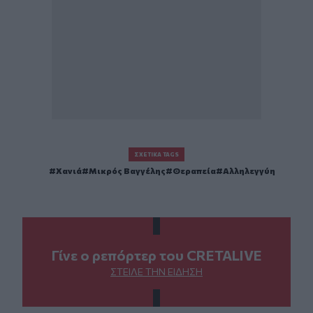
ΣΧΕΤΙΚΆ TAGS
Χανιά
Μικρός Βαγγέλης
Θεραπεία
Αλληλεγγύη
Γίνε ο ρεπόρτερ του CRETALIVE
ΣΤΕΊΛΕ ΤΗΝ ΕΊΔΗΣΗ