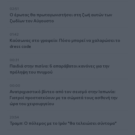
02:51
Ο έρωτας θα πρωταγωνιστήσει στη ζωή αυτών των
ζωδίων τον Αύγουστο
01:42
Καύσωνας στο γραφείο: Πόσο μπορεί να χαλαρώσει το
dress code
00:31
Παιδιά στην πισίνα: 6 απαράβατοι κανόνες για την
πρόληψη του πνιγμού
00:00
Ανατριχιαστικό βίντεο από τον σεισμό στην Ιαπωνία:
Γιατροί προστατεύουν με τα σώματά τους ασθενή την
ώρα του χειρουργείου
23:54
Τραμπ: Ο πόλεμος με το Ιράν "θα τελειώσει σύντομα"