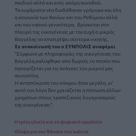
παιδιού αλλά και ενός ακόμη συνοδού.
Τα ευχάριστα νέα διαδόθηκαν γρήγορα και όλη
η κοινωνία των
Χανίων
και του Ρεθύμνου αλλά
και του νησιού γενικότερα, βρίσκεται στο
πλευρό της οικογένειας με την ευχή ο μικρός
Βαγγέλης να επιστρέψει σύντομα νικητής.
Σε ανακοίνωσή του ο ΣΥΝΠΟΛΙΣ αναφέρει
“Σύμφωνα με πληροφορίες της οικογένειας του
Βαγγέλη,καλύφθηκε απο δωρεές το ποσόν που
προορίζεται για τις ανάγκες του μικρού μας
συντοπίτη.
Η ανταπόκριση του κόσμου ήταν μεγάλη, γι'
αυτό τον λόγο δεν χρειάζεται η πίστωση άλλων
χρημάτων στους τραπεζικούς λογαριασμούς
της οικογένειας”.
Η τρίτη ηλικία και τα ψηφιακά εργαλεία
Θλίψη για τον θάνατο του Ιωάννη