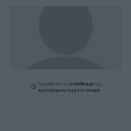
Facebook
Twitter
Messenger
Whatsapp
Viber
Προσθέστε το
cretalive.gr
ως
προτιμώμενη πηγή στο Google