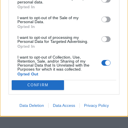
ΠΕΡΙΣΣΟΤΕΡΑ
personal data.
Opted In
I want to opt-out of the Sale of my
Personal Data.
Opted In
ΣΧΕΤΙΚA AΡΘΡΑ
I want to opt-out of processing my
Personal Data for Targeted Advertising.
Opted In
Νέο Διεθνές Αεροδρόμιο Ηρακλείου: Σήμερα οι υπογρα
ΚΡΗΤΗ
07:17
I want to opt-out of Collection, Use,
Νέο Διεθνές Αεροδρόμιο Ηρακλείου
Νέο Διεθνές Αεροδρόμιο
Retention, Sale, and/or Sharing of my
Personal Data that Is Unrelated with the
Ηρακλείου: Σήμερα οι
Purposes for which it was collected.
υπογραφές για τα Συστήματα
Opted Out
Αεροναυτιλίας
CONFIRM
Υψηλός και σήμερα ο κίνδυνος πυρκαγιάς στην Κρήτη
ΚΡΗΤΗ
06:57
Υψηλός και σήμερα ο κίνδυνος πυρ
Υψηλός και σήμερα ο κίνδυνος
Data Deletion
Data Access
Privacy Policy
πυρκαγιάς στην Κρήτη