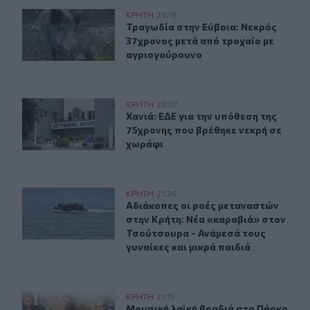
Τραγωδία στην Εύβοια: Νεκρός 37χρονος μετά από τρο
ΚΡΗΤΗ
23:19
Τραγωδία στην Εύβοια: Νεκρός 37χ
Τραγωδία στην Εύβοια: Νεκρός
37χρονος μετά από τροχαίο με
αγριογούρουνο
Χανιά: ΕΔΕ για την υπόθεση της 75χρονης που βρέθηκε 
ΚΡΗΤΗ
23:07
Χανιά: ΕΔΕ για την υπόθεση της 75
Χανιά: ΕΔΕ για την υπόθεση της
75χρονης που βρέθηκε νεκρή σε
χωράφι
Αδιάκοπες οι ροές μεταναστών στην Κρήτη: Νέα «καραβ
ΚΡΗΤΗ
21:26
Αδιάκοπες οι ροές μεταναστών στην
Αδιάκοπες οι ροές μεταναστών
στην Κρήτη: Νέα «καραβιά» στον
Τσούτσουρα - Ανάμεσά τους
γυναίκες και μικρά παιδιά
Μουσική λαϊκή βραδιά στο Πάρκο Κνωσού την Παρασκ
ΚΡΗΤΗ
21:15
Μουσική λαϊκή βραδιά στο Πάρκο 
Μουσική λαϊκή βραδιά στο Πάρκο