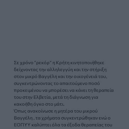
Σε χρόνο “ρεκόρ” η
Κρήτη
κινητοποιήθηκε
δείχνοντας την αλληλεγγύη και την στήριξη
στον
μικρό Βαγγέλη
και την οικογένειά του,
συγκεντρώνοντας το απαιτούμενο ποσό
προκειμένου να μπορέσει να κάνει τη
θεραπεία
του στην Ελβετία, μετά τη διάγνωση για
κακοήθη όγκο στο μάτι.
Όπως ανακοίνωσε η μητέρα του μικρού
Βαγγέλη , τα χρήματα συγκεντρώθηκαν ενώ ο
ΕΟΠΥΥ καλύπτει όλα τα έξοδα θεραπείας του