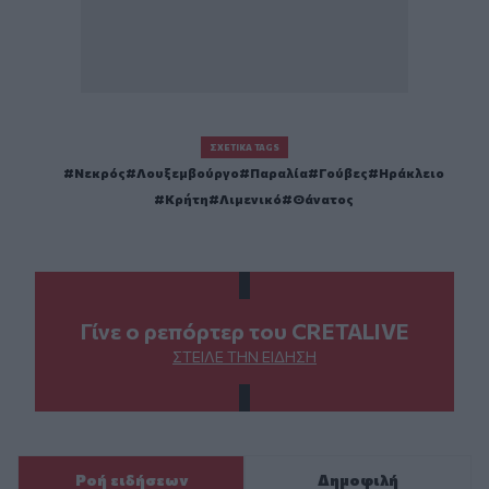
ΣΧΕΤΙΚΆ TAGS
Νεκρός
Λουξεμβούργο
Παραλία
Γούβες
Ηράκλειο
Κρήτη
Λιμενικό
Θάνατος
Γίνε ο ρεπόρτερ του CRETALIVE
ΣΤΕΊΛΕ ΤΗΝ ΕΊΔΗΣΗ
Ροή ειδήσεων
Δημοφιλή