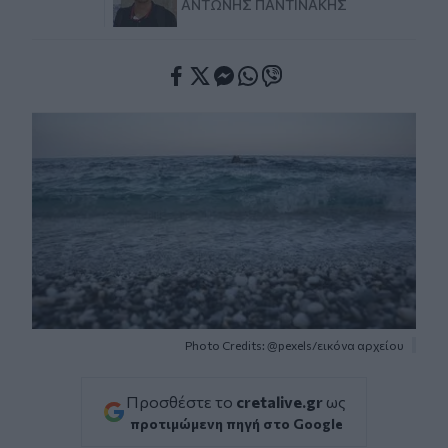
ΑΝΤΏΝΗΣ ΠΑΝΤΙΝΆΚΗΣ
Facebook
Twitter
Messenger
Whatsapp
Viber
Photo Credits: @pexels/εικόνα αρχείου
Προσθέστε το
cretalive.gr
ως
προτιμώμενη πηγή στο Google