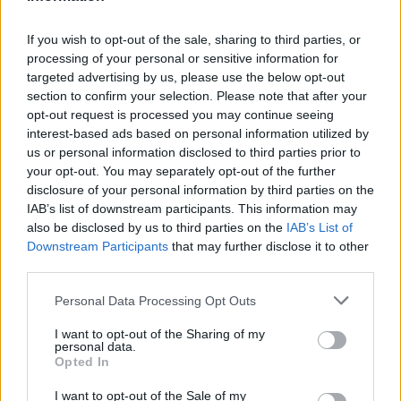
10:23
If you wish to opt-out of the sale, sharing to third parties, or
Ηράκλειο: Σύλληψη ζευγαριού για ναρκωτικά –
processing of your personal or sensitive information for
Κατασχέθηκε σχεδόν μισό κιλό κάνναβης
targeted advertising by us, please use the below opt-out
section to confirm your selection. Please note that after your
10:13
opt-out request is processed you may continue seeing
«Δύο μέρες μόνο»
interest-based ads based on personal information utilized by
us or personal information disclosed to third parties prior to
10:10
your opt-out. You may separately opt-out of the further
Πάρος: Στον εισαγγελέα σήμερα ο ιδιοκτήτης του beach
disclosure of your personal information by third parties on the
bar για τον θάνατο του 4χρονου
IAB’s list of downstream participants. This information may
also be disclosed by us to third parties on the
IAB’s List of
Downstream Participants
that may further disclose it to other
ΠΕΡΙΣΣΟΤΕΡΑ
third parties.
Personal Data Processing Opt Outs
I want to opt-out of the Sharing of my
personal data.
Opted In
ΣΧΕΤΙΚA AΡΘΡΑ
I want to opt-out of the Sale of my