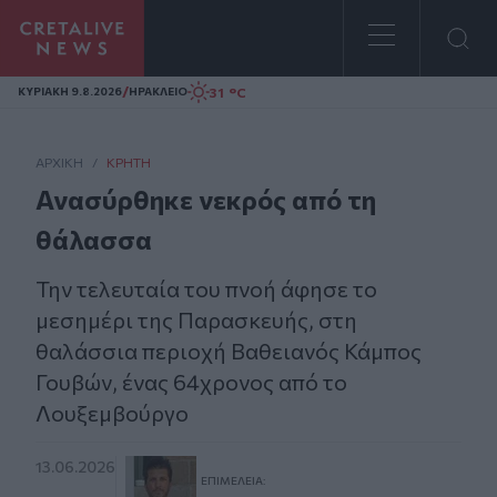
Homepage
/
31 °C
ΚΥΡΙΑΚΗ 9.8.2026
ΗΡΑΚΛΕΙΟ
ΑΡΧΙΚΗ
/
ΚΡΉΤΗ
Ανασύρθηκε νεκρός από τη
θάλασσα
Την τελευταία του πνοή άφησε το
μεσημέρι της Παρασκευής, στη
θαλάσσια περιοχή Βαθειανός Κάμπος
Γουβών, ένας 64χρονος από το
Λουξεμβούργο
13.06.2026
ΕΠΙΜΈΛΕΙΑ: