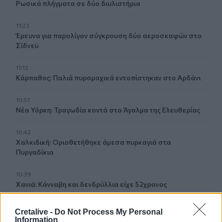
Ρωσικά πλήγματα σε δύο διυλιστήρια
11:23
Έρευνα για παρολίγον σύγκρουση δύο αεροσκαφών στο
Σίδνεϋ
11:12
Κάρπαθος: Παλιά πυρομαχικά εντοπίστηκαν στο Αρδάνι
10:51
Νέα Υόρκη: Τραγωδία κοντά στο Άγαλμα της Ελευθερίας
10:42
Χαλκιδική: Οριοθετήθηκε άμεσα πυρκαγιά στα
Πυργαδίκια
10:39
Χανιά: Κάνναβη και δενδρύλλια είχε 52χρονος
10:31
Cretalive -
Do Not Process My Personal
Ταϊλάνδη: Στους 9 οι νεκροί από το μακελειό σε σχολείο
Information