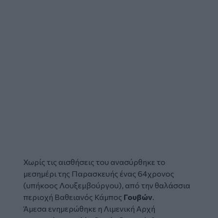
Χωρίς τις αισθήσεις του ανασύρθηκε το
μεσημέρι της Παρασκευής ένας 64χρονος
(υπήκοος Λουξεμβούργου), από την θαλάσσια
περιοχή Βαθειανός Κάμπος
Γουβών
.
Άμεσα ενημερώθηκε η Λιμενική Αρχή