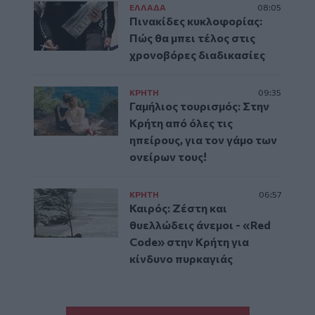
ΕΛΛAΔΑ
08:05
Πινακίδες κυκλοφορίας:
Πώς θα μπει τέλος στις
χρονοβόρες διαδικασίες
ΚΡΗΤΗ
09:35
Γαμήλιος τουρισμός: Στην
Κρήτη από όλες τις
ηπείρους, για τον γάμο των
ονείρων τους!
ΚΡΗΤΗ
06:57
Καιρός: Ζέστη και
θυελλώδεις άνεμοι - «Red
Code» στην Κρήτη για
κίνδυνο πυρκαγιάς