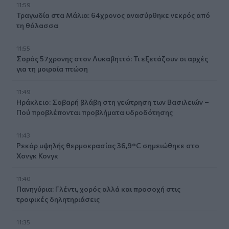
11:59
Τραγωδία στα Μάλια: 64χρονος ανασύρθηκε νεκρός από
τη θάλασσα
11:55
Σορός 57χρονης στον Λυκαβηττό: Τι εξετάζουν οι αρχές
για τη μοιραία πτώση
11:49
Ηράκλειο: Σοβαρή βλάβη στη γεώτρηση των Βασιλειών –
Πού προβλέπονται προβλήματα υδροδότησης
11:43
Ρεκόρ υψηλής θερμοκρασίας 36,9°C σημειώθηκε στο
Χονγκ Κονγκ
11:40
Πανηγύρια: Γλέντι, χορός αλλά και προσοχή στις
τροφικές δηλητηριάσεις
11:35