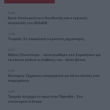
12:44
Άρτα: Απολογούνται ο διευθυντής και ο τεχνικός
ασφαλείας του ΔΕΔΔΗΕ
12:38
Τουρνάς: Σε επιφυλακή ο κρατικός μηχανισμός
12:27
Μήλος: Ελικόπτερο… προσγειώθηκε στο Σαρακήνικο για
να κάνουν μπάνιο οι επιβάτες του - Δείτε βίντεο
12:15
Κίσσαμος: 32χρονος κατηγορείται για πέντε κλοπές από
επιχειρήσεις
12:14
Τροχαίο ατύχημα το πρωί στην Πάρνηθα - Στο
νοσοκομείο 4 άτομα