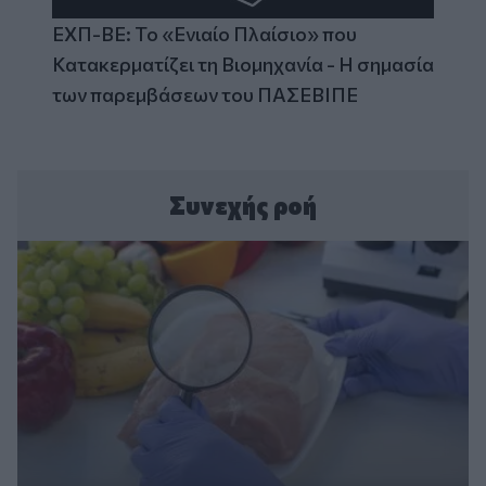
ΕΧΠ-ΒΕ: Το «Ενιαίο Πλαίσιο» που
Κατακερματίζει τη Βιομηχανία - Η σημασία
των παρεμβάσεων του ΠΑΣΕΒΙΠΕ
Συνεχής ροή