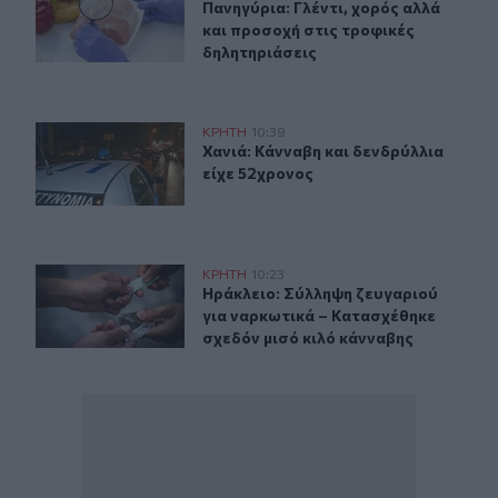
Πανηγύρια: Γλέντι, χορός αλλά και
Πανηγύρια: Γλέντι, χορός αλλά
και προσοχή στις τροφικές
δηλητηριάσεις
Χανιά: Κάνναβη και δενδρύλλια είχε 52χρονος
ΚΡΗΤΗ
10:39
Χανιά: Κάνναβη και δενδρύλλια είχ
Χανιά: Κάνναβη και δενδρύλλια
είχε 52χρονος
Ηράκλειο: Σύλληψη ζευγαριού για ναρκωτικά – Κατασχέ
ΚΡΗΤΗ
10:23
Ηράκλειο: Σύλληψη ζευγαριού για 
Ηράκλειο: Σύλληψη ζευγαριού
για ναρκωτικά – Κατασχέθηκε
σχεδόν μισό κιλό κάνναβης