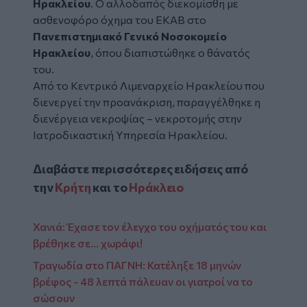
Ηρακλείου
. Ο αλλοδαπός διεκομίσθη με
ασθενοφόρο όχημα του ΕΚΑΒ στο
Πανεπιστημιακό Γενικό Νοσοκομείο
Ηρακλείου
, όπου διαπιστώθηκε ο θάνατός
του.
Από το Κεντρικό Λιμεναρχείο Ηρακλείου που
διενεργεί την προανάκριση, παραγγέλθηκε η
διενέργεια νεκροψίας – νεκροτομής στην
Ιατροδικαστική Υπηρεσία Ηρακλείου.
Διαβάστε περισσότερες ειδήσεις από
την
Κρήτη
και το
Ηράκλειο
Χανιά: Έχασε τον έλεγχο του οχήματός του και
βρέθηκε σε... χωράφι!
Τραγωδία στο ΠΑΓΝΗ: Κατέληξε 18 μηνών
βρέφος - 48 λεπτά πάλευαν οι γιατροί να το
σώσουν