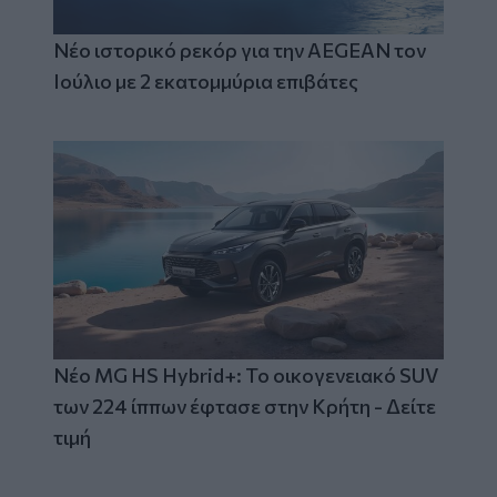
Νέο ιστορικό ρεκόρ για την AEGEAN τον
Ιούλιο με 2 εκατομμύρια επιβάτες
Νέο MG HS Hybrid+: Το οικογενειακό SUV
των 224 ίππων έφτασε στην Κρήτη - Δείτε
τιμή