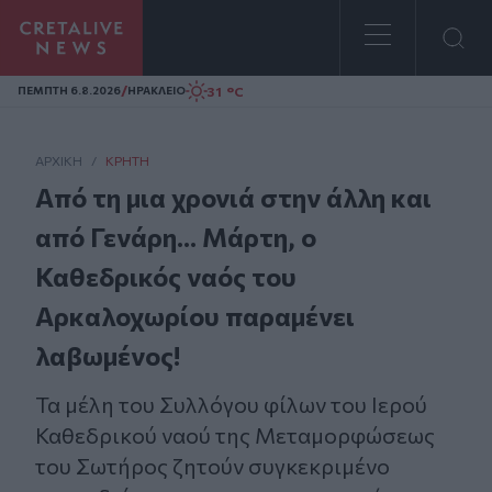
Homepage
/
31 °C
ΠΕΜΠΤΗ 6.8.2026
ΗΡΑΚΛΕΙΟ
ΑΡΧΙΚΗ
/
ΚΡΉΤΗ
Από τη μια χρονιά στην άλλη και
από Γενάρη... Μάρτη, ο
Καθεδρικός ναός του
Αρκαλοχωρίου παραμένει
λαβωμένος!
Τα μέλη του Συλλόγου φίλων του Ιερού
Καθεδρικού ναού της Μεταμορφώσεως
του Σωτήρος ζητούν συγκεκριμένο