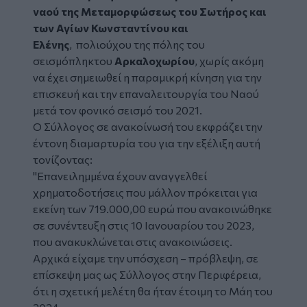
ναού της Μεταμορφώσεως του Σωτήρος και
των Αγίων Κωνσταντίνου και
Ελένης
, πολιούχου της πόλης του
σεισμόπληκτου
Αρκαλοχωρίου
, χωρίς ακόμη
να έχει σημειωθεί η παραμικρή κίνηση για την
επισκευή και την επαναλειτουργία του Ναού
μετά τον φονικό σεισμό του 2021.
Ο Σύλλογος σε ανακοίνωσή του εκφράζει την
έντονη διαμαρτυρία του για την εξέλιξη αυτή
τονίζοντας:
"Επανειλημμένα έχουν αναγγελθεί
χρηματοδοτήσεις που μάλλον πρόκειται για
εκείνη των 719.000,00 ευρώ που ανακοινώθηκε
σε συνέντευξη στις 10 Ιανουαρίου του 2023,
που ανακυκλώνεται στις ανακοινώσεις.
Αρχικά είχαμε την υπόσχεση – πρόβλεψη, σε
επίσκεψη μας ως Σύλλογος στην Περιφέρεια,
ότι η σχετική μελέτη θα ήταν έτοιμη το Μάη του