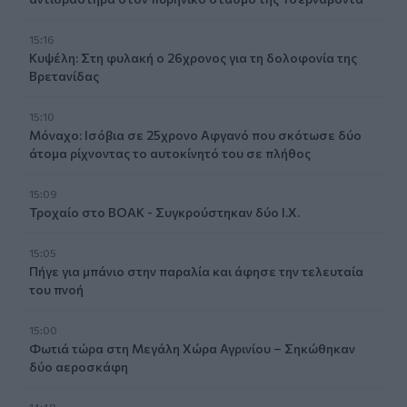
15:16
Κυψέλη: Στη φυλακή ο 26χρονος για τη δολοφονία της
Βρετανίδας
15:10
Μόναχο: Ισόβια σε 25χρονο Αφγανό που σκότωσε δύο
άτομα ρίχνοντας το αυτοκίνητό του σε πλήθος
15:09
Τροχαίο στο ΒΟΑΚ - Συγκρούστηκαν δύο Ι.Χ.
15:05
Πήγε για μπάνιο στην παραλία και άφησε την τελευταία
του πνοή
15:00
Φωτιά τώρα στη Μεγάλη Χώρα Αγρινίου – Σηκώθηκαν
δύο αεροσκάφη
14:48