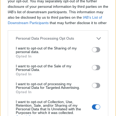
your opt-out. You may separately opt-out of the further
εκατομμύρια επιβάτες
disclosure of your personal information by third parties on the
IAB’s list of downstream participants. This information may
14:29
also be disclosed by us to third parties on the
IAB’s List of
Άνοιξε η πλατφόρμα για ενισχύσεις de minimis ύψους
Downstream Participants
that may further disclose it to other
24,6 εκατ. ευρώ σε παραγωγούς
third parties.
14:24
Personal Data Processing Opt Outs
MINOAN LINES: Ταξιδεύουμε στη Μήλο με εκπτώσεις
I want to opt-out of the Sharing of my
έως 50%
personal data.
Opted In
14:22
Γερμανία: Συνελήφθη Ουκρανός που κατηγορείται για
I want to opt-out of the Sale of my
Personal Data.
κατασκοπεία σε βάρος εταιρείας όπλων
Opted In
14:11
I want to opt-out of processing my
Σχεδόν 16.000 ξένοι στρατιώτες πολεμούν στην
Personal Data for Targeted Advertising.
Opted In
Ουκρανία
I want to opt-out of Collection, Use,
14:10
Retention, Sale, and/or Sharing of my
Personal Data that Is Unrelated with the
Caravel: Η νέα πολυτέλεια βρίσκεται στις εμπειρίες που
Purposes for which it was collected.
αξίζουν