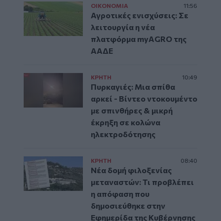
ΟΙΚΟΝΟΜΙΑ
11:56
Αγροτικές ενισχύσεις: Σε
λειτουργία η νέα
πλατφόρμα myAGRO της
ΑΑΔΕ
ΚΡΗΤΗ
10:49
Πυρκαγιές: Μια σπίθα
αρκεί - Βίντεο ντοκουμέντο
με σπινθήρες & μικρή
έκρηξη σε κολώνα
ηλεκτροδότησης
ΚΡΗΤΗ
08:40
Νέα δομή φιλοξενίας
μεταναστών: Τι προβλέπει
η απόφαση που
δημοσιεύθηκε στην
Εφημερίδα της Κυβέρνησης