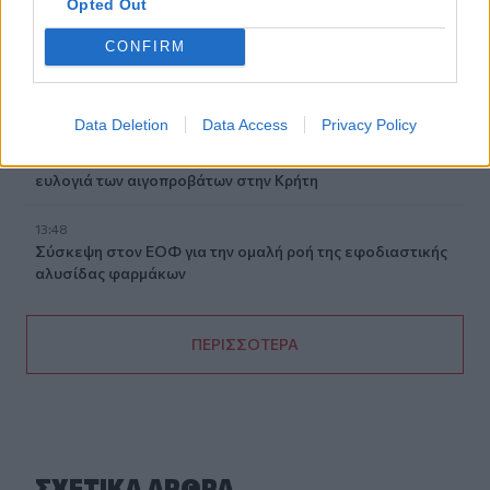
Opted Out
14:03
CONFIRM
Πέθανε ο εμβληματικός Ιταλός τραγουδοποιός
Φραντσέσκο Γκουτσίνι
Data Deletion
Data Access
Privacy Policy
13:58
Σε ισχύ έως τις 20 Αυγούστου τα έκτακτα μέτρα για την
ευλογιά των αιγοπροβάτων στην Κρήτη
13:48
Σύσκεψη στον ΕΟΦ για την ομαλή ροή της εφοδιαστικής
αλυσίδας φαρμάκων
ΠΕΡΙΣΣΟΤΕΡΑ
ΣΧΕΤΙΚA AΡΘΡΑ