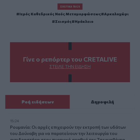
ΣΧΕΤΙΚΆ TAGS
Ιερός Καθεδρικός Ναός Μεταμορφώσεως
Αρκαλοχώρι
Σεισμός
Ηράκλειο
Γίνε ο ρεπόρτερ του CRETALIVE
ΣΤΕΊΛΕ ΤΗΝ ΕΊΔΗΣΗ
Ροή ειδήσεων
Δημοφιλή
15:24
Ρουμανία: Οι αρχές επιχειρούν την εκτροπή των υδάτων
του Δούναβη για να παρατείνουν την λειτουργία του
αντιδραστήρα στον πυρηνικό σταθμό της Τσερναβόντα