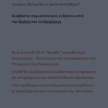
το έργο. Άλλωστε γι’ αυτό συστήθηκε".
Διαβάστε περισσότερες ειδήσεις από
την
Κρήτη
και το
Ηράκλειο
Φωτιά στη ΒΙ.ΠΕ.Η: "Αγκάθι" το καθεστώς
λειτουργίας - Συνάντηση των επιχειρήσεων στο
Υπουργείο την Παρασκευή
ΕΛΜΕΠΑ: Διαδραστική διαδικτυακή ενημέρωση
σε υποψήφιους των πανελλαδικών εξετάσεων
Οξύ πρόβλημα υποστελέχωσης καταγγέλλουν
οι εργαζόμενοι στο νοσοκομείο Αγ. Νικολάου