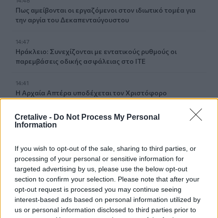
Πως αμείβονται οι εργαζόμενοι στον ιδιωτικό τομέα για
την αργία του Δεκαπενταύγουστου
14:47
Ηράκλειο: Συνεχίζονται με εντατικούς ρυθμούς οι
παρεμβάσεις οδικής ασφάλειας στο ΙΤΕ
14:41
Η Αρχαία Απτέρα υποδέχεται τον Χριστόφορο
Σταμπόγλη σε μια μοναδική συναυλία
Cretalive -
Do Not Process My Personal
Information
14:40
Γεμάτα τα ξενοδοχεία στην Κρήτη – Ο Αύγουστος
καλύπτει το χαμένο έδαφος του Ιουλίου
If you wish to opt-out of the sale, sharing to third parties, or
processing of your personal or sensitive information for
14:37
targeted advertising by us, please use the below opt-out
Αποφεύγοντας 3 παράγοντες κινδύνου κερδίζουμε 13
section to confirm your selection. Please note that after your
επιπλέον χρόνια χωρίς άνοια
opt-out request is processed you may continue seeing
interest-based ads based on personal information utilized by
14:32
us or personal information disclosed to third parties prior to
Νέο ιστορικό ρεκόρ για την AEGEAN τον Ιούλιο με 2