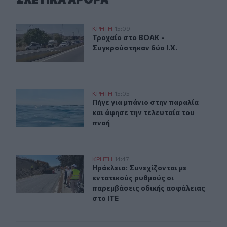
Τροχαίο στο ΒΟΑΚ - Συγκρούστηκαν δύο Ι.Χ.
ΚΡΗΤΗ
15:09
Τροχαίο στο ΒΟΑΚ - Συγκρούστηκαν
Τροχαίο στο ΒΟΑΚ -
Συγκρούστηκαν δύο Ι.Χ.
Χανιά: Άφησε την τελευταία του πνοή ενώ είχε πάει για 
ΚΡΗΤΗ
15:05
Πήγε για μπάνιο στην παραλία και 
Πήγε για μπάνιο στην παραλία
και άφησε την τελευταία του
πνοή
Με εντατικούς ρυθμούς προχωράνε τα έργα οδικής ασφ
ΚΡΗΤΗ
14:47
Ηράκλειο: Συνεχίζονται με εντατικ
Ηράκλειο: Συνεχίζονται με
εντατικούς ρυθμούς οι
παρεμβάσεις οδικής ασφάλειας
στο ΙΤΕ