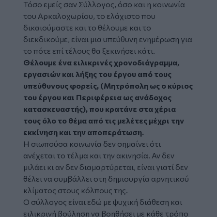
Τόσο εμείς σαν Σύλλογος, όσο και η κοινωνία
του Αρκαλοχωρίου, το ελάχιστο που
δικαιούμαστε και το θέλουμε και το
διεκδικούμε, είναι μια υπεύθυνη ενημέρωση για
το πότε επί τέλους θα ξεκινήσει κάτι.
Θέλουμε ένα ειλικρινές χρονοδιάγραμμα,
εργασιών και λήξης του έργου από τους
υπεύθυνους φορείς, (Μητρόπολη ως ο κύριος
του έργου και Περιφέρεια ως ανάδοχος
κατασκευαστής), που κρατάνε στα χέρια
τους όλο το θέμα από τις μελέτες μέχρι την
εκκίνηση και την αποπεράτωση.
Η σιωπούσα κοινωνία δεν σημαίνει ότι
ανέχεται το τέλμα και την ακινησία. Αν δεν
μιλάει κι αν δεν διαμαρτύρεται, είναι γιατί δεν
θέλει να συμβάλλει στη δημιουργία αρνητικού
κλίματος στους κόλπους της.
Ο σύλλογος είναι εδώ με ψυχική διάθεση και
ειλικρινή βούληση να βοηθήσει με κάθε τρόπο