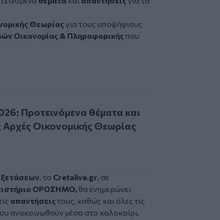
οτεινόμενα
θέματα
και
απαντήσεις
για τα
.
νομικής Θεωρίας
για τους υποψήφιους
ών Οικονομίας & Πληροφορικής
που
 Προτεινόμενα θέματα και απαντήσεις στις Αρχές Οικονομι
026: Προτεινόμενα θέματα και
ς Αρχές Οικονομικής Θεωρίας
εξετάσεων
, το
Cretalive.gr
, σε
τιστήριο ΟΡΟΣΗΜΟ
,
θα ενημερώνει
τις
απαντήσεις
τους, καθώς και όλες τις
του ανακοινωθούν μέσα στο καλοκαίρι.