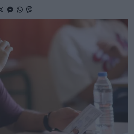
book
witter
Messenger
Whatsapp
Viber