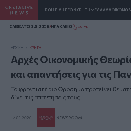
ΡΟΗ ΕΙΔΗΣΕΩΝ
ΚΡΗΤΗ
ΕΛΛΑΔΑ
ΟΙΚΟΝΟΜ
Homepage
ΣAΒΒΑΤΟ 8.8.2026
/
ΗΡΑΚΛΕΙΟ
29 °C
ΑΡΧΙΚΗ
/
ΚΡΉΤΗ
Αρχές Οικονομικής Θεωρί
και απαντήσεις για τις Πα
Το φροντιστήριο Ορόσημο προτείνει θέματα 
δίνει τις απαντήσεις τους.
17.05.2026
NEWSROOM