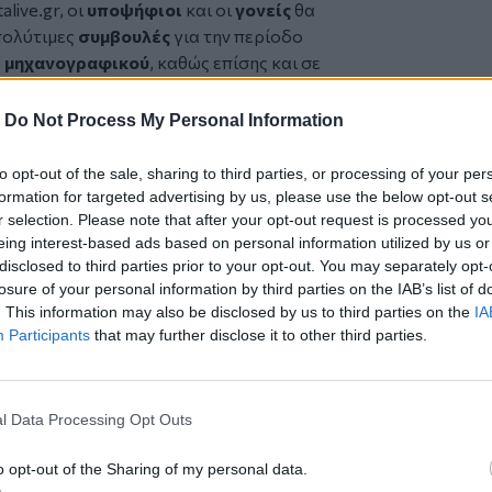
alive.gr, οι
υποψήφιοι
και οι
γονείς
θα
πολύτιμες
συμβουλές
για την περίοδο
υ
μηχανογραφικού
, καθώς επίσης και σε
ανελλαδικές 2026.
-
Do Not Process My Personal Information
to opt-out of the sale, sharing to third parties, or processing of your per
 τα μηνύματα των φορέων
formation for targeted advertising by us, please use the below opt-out s
ς καταπλακώθηκε από το τρακτέρ του
r selection. Please note that after your opt-out request is processed y
eing interest-based ads based on personal information utilized by us or
ις πρώτες βοήθειες για βρέφη, παιδιά
disclosed to third parties prior to your opt-out. You may separately opt-
losure of your personal information by third parties on the IAB’s list of
. This information may also be disclosed by us to third parties on the
IA
Participants
that may further disclose it to other third parties.
ο
Google News
και στο
Facebook
l Data Processing Opt Outs
κανάλι μας στο
YouTube
o opt-out of the Sharing of my personal data.