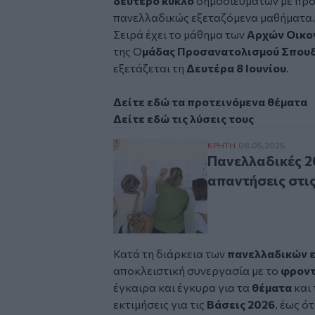
δεύτερο κύκλο
δημοσιευμάτων με πρ
πανελλαδικώς εξεταζόμενα μαθήματα
Σειρά έχει το μάθημα των
Αρχών Οικο
της Ο
μάδας Προσανατολισμού Σπουδ
εξετάζεται τη
Δευτέρα 8 Ιουνίου
.
Δείτε εδώ τα προτεινόμενα θέματα
Δείτε εδώ τις λύσεις τους
Πανελλαδικές 2026:
ΚΡΗΤΗ
08.05.2026
Πανελλαδικές 2
απαντήσεις στι
Κατά τη διάρκεια των
πανελλαδικών 
αποκλειστική συνεργασία με το
φρον
έγκαιρα και έγκυρα για τα
θέματα
και 
εκτιμήσεις για τις
Βάσεις 2026
, έως ό