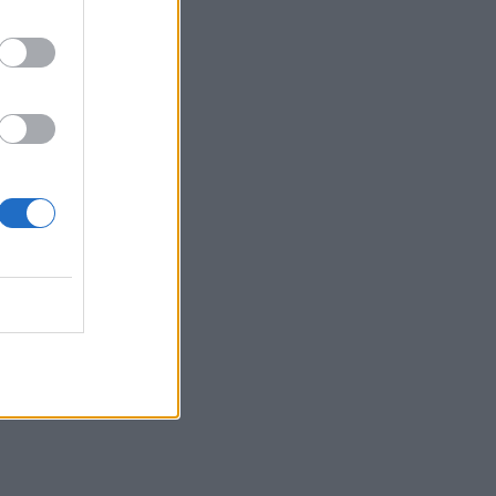
19:59
Ηράκλειο: Δικογραφία για τα λύματα
στο λιμάνι, πίσω από την πλατεία 18
Άγγλων
19:48
Εξαρθρώθηκε ομάδα που διακινούσε
ναρκωτικά στην Αθήνα και στην περιοχή
της Πανεπιστημιούπολης Ζωγράφου
19:33
Στέγνωσαν οι βρύσες σε Μαραθίτη και
Βασιλειές
19:23
Τραγωδία στην Πάρο: Πνίγηκε 4χρονος
σε πισίνα beach bar
19:15
Συνελήφθη 49χρονος, βασικό μέλος της