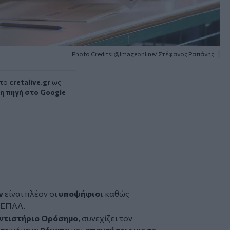
Photo Credits: @Imageonline/ Στέφανος Ραπάνης
 το
cretalive.gr
ως
η πηγή στο Google
ν
είναι πλέον οι
υποψήφιοι
καθώς
α ΕΠΑΛ.
ντιστήριο Ορόσημο
, συνεχίζει τον