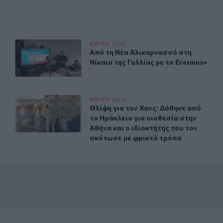
α την διάσημη παραλία
Από τη Νέα Αλικαρνασσό στη Νίκαια της Γαλλίας με το 
ΚΡΗΤΗ
21:36
- Τι σχεδιάζεται για την διάσημη παραλία
Από τη Νέα Αλικαρνασσό στη Νίκαια
Από τη Νέα Αλικαρνασσό στη
Νίκαια της Γαλλίας με το Erasmus+
9/08) στην Κρήτη – Red Code για πυρκαγιές στο νησί
Θλίψη για τον Χανς: Δόθηκε από το Ηράκλειο για υιοθεσ
ΚΡΗΤΗ
20:14
οφόρ την Κυριακή (09/08) στην Κρήτη – Red Code για πυρκαγ
Θλίψη για τον Χανς: Δόθηκε από το 
Θλίψη για τον Χανς: Δόθηκε από
το Ηράκλειο για υιοθεσία στην
Αθήνα και ο ιδιοκτήτης του τον
σκότωσε με φρικτό τρόπο