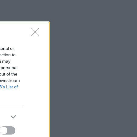
ανοίγει πυρ και σκορπάει τον θάνατο σε
σχολείο - Σοκαριστικό βίντεο
20:20
Η Χαμάς δηλώνει εκ νέου έτοιμη να
εφαρμόσει το σχέδιο των ΗΠΑ για τη
Γάζα
sonal or
ection to
20:14
ou may
Θλίψη για τον Χανς: Δόθηκε από το
 personal
Ηράκλειο για υιοθεσία στην Αθήνα και ο
out of the
ιδιοκτήτης του τον σκότωσε με φρικτό
 downstream
τρόπο
B’s List of
20:05
Καλύτερη η εικόνα της φωτιάς στη
Μικρή Βίγλα της Νάξου
20:03
Ρέθυμνο: Πέντε άτομα έστειλαν στο
νοσοκομείο Βρετανό