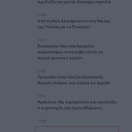
σχεδιάζεται για την διάσημη παραλία
21:36
Από τη Νέα Αλικαρνασσό στη Νίκαια
της Γαλλίας με το Erasmus+
21:30
Βουλγαρία: Μη επανδρωμένο
αεροσκάφος συνετρίβη κοντά σε
αγωγό φυσικού αερίου
21:25
Τραγωδία στην Αλεξανδρούπολη:
Νεκρός άνδρας που έπεσε σε πηγάδι
21:16
Ηράκλειο: Με λαμπρότητα και κατάνυξη
ο εορτασμός του Αγίου Μύρωνος
21:08
Κομοτηνή: Στο νοσοκομείο ανήλικος