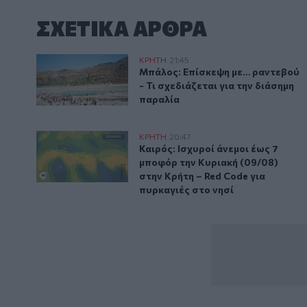
ΣΧΕΤΙΚA AΡΘΡΑ
Μπάλος: Επίσκεψη με… ραντεβού - Τι σχεδιάζεται γι
ΚΡΗΤΗ
21:45
Μπάλος: Επίσκεψη με… ραντεβού 
Μπάλος: Επίσκεψη με… ραντεβού
- Τι σχεδιάζεται για την διάσημη
παραλία
Καιρός: Ισχυροί άνεμοι έως 7 μποφόρ την Κυριακή (0
ΚΡΗΤΗ
20:47
Καιρός: Ισχυροί άνεμοι έως 7 μπ
Καιρός: Ισχυροί άνεμοι έως 7
μποφόρ την Κυριακή (09/08)
στην Κρήτη – Red Code για
πυρκαγιές στο νησί