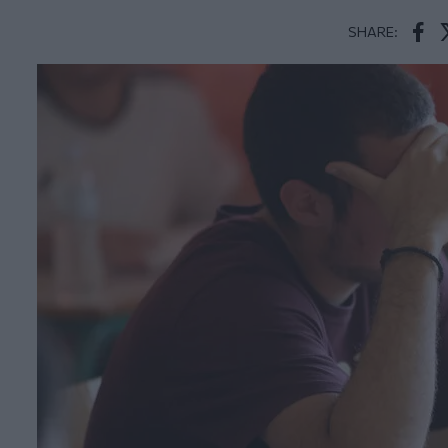
SHARE:
Face
T