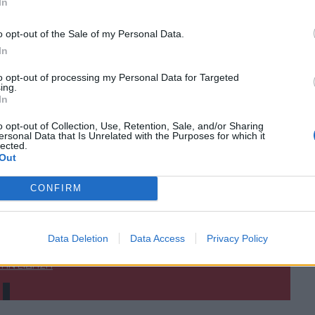
In
o opt-out of the Sale of my Personal Data.
In
to opt-out of processing my Personal Data for Targeted
ing.
In
o opt-out of Collection, Use, Retention, Sale, and/or Sharing
ΙΚΆ TAGS
ersonal Data that Is Unrelated with the Purposes for which it
lected.
ς 2026
Ηράκλειο
Πανελλαδικές εξετάσεις
Πανελλήνιες
Λύσεις
Out
εις 2026
Σχόλια
Σχολιασμός
Αρχές Οικονομικής Θεωρίας
CONFIRM
Data Deletion
Data Access
Privacy Policy
ερ του CRETALIVE
ΤΗΝ ΕΊΔΗΣΗ