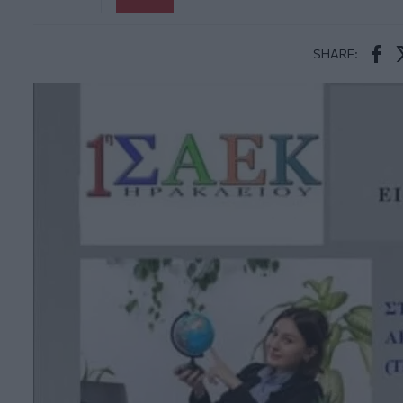
SHARE:
Face
T