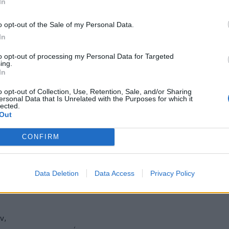
In
o opt-out of the Sale of my Personal Data.
In
to opt-out of processing my Personal Data for Targeted
ing.
 επαγγελματικής κατάρτισης σε τοπικό
In
προοπτικές απασχόλησης σε έναν τομέα
o opt-out of Collection, Use, Retention, Sale, and/or Sharing
 των μεταφορών και του τουρισμού στην
ersonal Data that Is Unrelated with the Purposes for which it
lected.
προοπτικές που διαμορφώνει η λειτουργία
Out
λλίου.
CONFIRM
ερομεταφοράς» παρέχει στους
 αντικείμενα όπως:
Data Deletion
Data Access
Privacy Policy
ν,