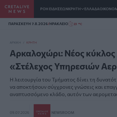
ΡΟΗ ΕΙΔΗΣΕΩΝ
ΚΡΗΤΗ
ΕΛΛΑΔΑ
ΟΙΚΟΝΟΜ
Homepage
ΠΑΡΑΣΚΕΥΗ 7.8.2026
/
ΗΡΑΚΛΕΙΟ
23 °C
ΑΡΧΙΚΗ
/
ΚΡΉΤΗ
Αρκαλοχώρι: Νέος κύκλος 
«Στέλεχος Υπηρεσιών Αε
Η λειτουργία του Τμήματος δίνει τη δυνατότ
να αποκτήσουν σύγχρονες γνώσεις και επαγγ
αναπτυσσόμενο κλάδο, αυτόν των αερομετ
09.07.2026
NEWSROOM