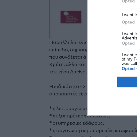
Opted 
I want t
Opted 
I want 
Advertis
Παράλληλα, ενισχύει τις δυνατότητες
Opted 
επίπεδο, δημιουργώντας σημαντικές 
I want t
που συνδέεται άμεσα με την ανάπτυξη
of my P
was col
Κρήτη, αλλά και με τις αναπτυξιακές 
Opted 
του νέου Διεθνούς Αεροδρομίου Καστε
Η ειδικότητα «Στέλεχος Υπηρεσιών Α
σπουδαστές εξειδικευμένες γνώσεις σε
* η λειτουργία αεροδρομίων,
* η εξυπηρέτηση επιβατών,
* οι υπηρεσίες εδάφους,
* η οργάνωση αεροπορικών μεταφορώ