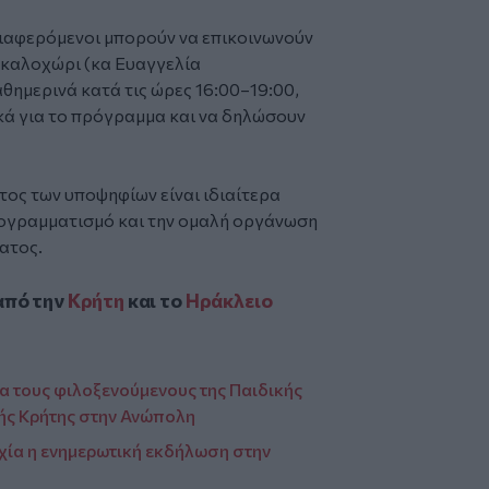
διαφερόμενοι μπορούν να επικοινωνούν
ρκαλοχώρι (κα Ευαγγελία
θημερινά κατά τις ώρες 16:00–19:00,
κά για το πρόγραμμα και να δηλώσουν
ος των υποψηφίων είναι ιδιαίτερα
ρογραμματισμό και την ομαλή οργάνωση
ατος.
από την
Κρήτη
και το
Ηράκλειο
α τους φιλοξενούμενους της Παιδικής
ής Κρήτης στην Ανώπολη
χία η ενημερωτική εκδήλωση στην