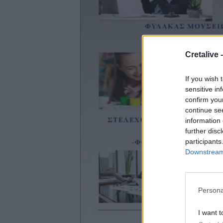
Cretalive 
If you wish 
sensitive in
confirm you
continue se
information 
further disc
participants
Downstream 
Persona
I want t