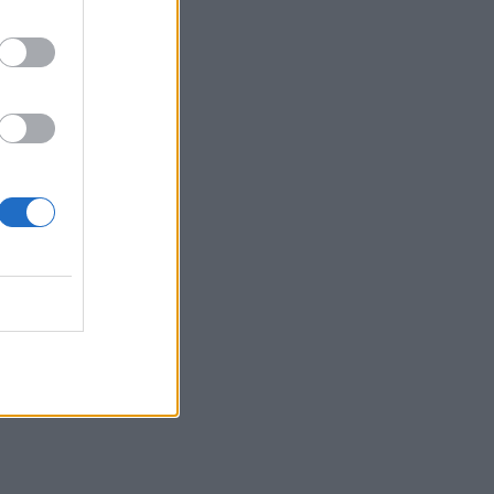
η 46χρονη κατηγορούμενη για
εμπρησμό
22:30
Αυτές είναι οι πιο επικίνδυνες
εβδομάδες για μεγάλες πυρκαγιές
22:21
Χρήστος Δάντης: «Δεν περίμενα την
αχαριστία, 22 χρόνια μετά και
συνάδελφοι προσπαθούν να ξεχάσουν
ότι έγραψα αυτό το τραγούδι»
22:14
Ξεκινούν τα δοκιμαστικά δρομολόγια
της επέκτασης του Μετρό
Θεσσαλονίκης
22:05
Τζόκερ: Αυτοί είναι οι τυχεροί αριθμοί
που κερδίζουν πάνω από 2 εκατ. ευρώ