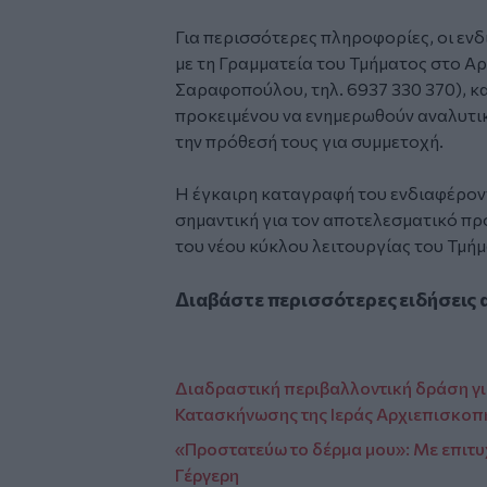
Για περισσότερες πληροφορίες, οι εν
με τη Γραμματεία του Τμήματος στο Α
Σαραφοπούλου, τηλ. 6937 330 370), κα
προκειμένου να ενημερωθούν αναλυτι
την πρόθεσή τους για συμμετοχή.
Η έγκαιρη καταγραφή του ενδιαφέροντ
σημαντική για τον αποτελεσματικό π
του νέου κύκλου λειτουργίας του Τμήμ
Διαβάστε περισσότερες ειδήσεις 
Διαδραστική περιβαλλοντική δράση γι
Κατασκήνωσης της Ιεράς Αρχιεπισκοπ
«Προστατεύω το δέρμα μου»: Με επιτυ
Γέργερη