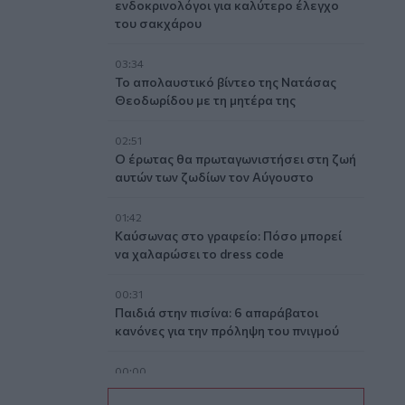
ενδοκρινολόγοι για καλύτερο έλεγχο
του σακχάρου
03:34
Το απολαυστικό βίντεο της Νατάσας
Θεοδωρίδου με τη μητέρα της
02:51
Ο έρωτας θα πρωταγωνιστήσει στη ζωή
αυτών των ζωδίων τον Αύγουστο
01:42
Καύσωνας στο γραφείο: Πόσο μπορεί
να χαλαρώσει το dress code
00:31
Παιδιά στην πισίνα: 6 απαράβατοι
κανόνες για την πρόληψη του πνιγμού
00:00
Ανατριχιαστικό βίντεο από τον σεισμό