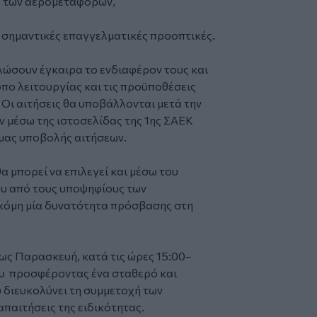
έα των αερομεταφορών,
 σημαντικές επαγγελματικές προοπτικές.
λώσουν έγκαιρα το ενδιαφέρον τους και
πο λειτουργίας και τις προϋποθέσεις
ι αιτήσεις θα υποβάλλονται μετά την
 μέσω της ιστοσελίδας της 1ης ΣΑΕΚ
μας υποβολής αιτήσεων.
α μπορεί να επιλεγεί και μέσω του
 από τους υποψηφίους των
κόμη μία δυνατότητα πρόσβασης στη
ως Παρασκευή, κατά τις ώρες 15:00–
ου προσφέροντας ένα σταθερό και
διευκολύνει τη συμμετοχή των
παιτήσεις της ειδικότητας.