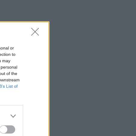
23:19
Τραγωδία στην Εύβοια: Νεκρός
37χρονος μετά από τροχαίο με
αγριογούρουνο
23:09
sonal or
Φωτιές σε Σκύρο και Λακωνία:
ection to
Συνελήφθησαν 63χρονη και 71χρονος
ou may
 personal
23:07
out of the
Χανιά: ΕΔΕ για την υπόθεση της
 downstream
75χρονης που βρέθηκε νεκρή σε
B’s List of
χωράφι
23:00
Ιταλία: Στη Νάπολη καταγράφηκε
θερμοκρασία-ρεκόρ 48 βαθμών
22:32
Υπόθεση Marfin: Έφθασε στην Ελλάδα