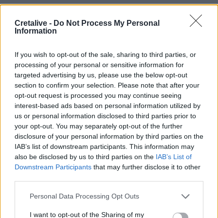
Φωτιές στο Ρέθυμνο: Αποζημιώσεις και για τον
κατεστραμμένο εξοπλισμό άρδευσης
Cretalive -
Do Not Process My Personal
Information
19:01
Κυψέλη: Η πρώτη δήλωση της οικογένειας της 38χρονης
If you wish to opt-out of the sale, sharing to third parties, or
Λίζα που βρέθηκε νεκρή
processing of your personal or sensitive information for
targeted advertising by us, please use the below opt-out
18:59
section to confirm your selection. Please note that after your
Καστέλλι: Παρουσία του υπ. Υποδομών Χρίστου Δήμα οι
opt-out request is processed you may continue seeing
υπογραφές για τα ραντάρ του νέου αεροδρομίου
interest-based ads based on personal information utilized by
us or personal information disclosed to third parties prior to
18:51
your opt-out. You may separately opt-out of the further
Μία ακόμη εθελοντική αιμοδοσία στο αίθριο της Λότζια
disclosure of your personal information by third parties on the
το Σάββατο (08-08)
IAB’s list of downstream participants. This information may
also be disclosed by us to third parties on the
IAB’s List of
Downstream Participants
that may further disclose it to other
ΠΕΡΙΣΣΟΤΕΡΑ
third parties.
Personal Data Processing Opt Outs
I want to opt-out of the Sharing of my