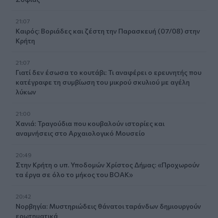
21:07
Καιρός: Βοριάδες και ζέστη την Παρασκευή (07/08) στην
Κρήτη
21:07
Γιατί δεν έσωσα το κουτάβι: Τι αναφέρει ο ερευνητής που
κατέγραφε τη συμβίωση του μικρού σκυλιού με αγέλη
λύκων
21:00
Χανιά: Τραγούδια που κουβαλούν ιστορίες και
αναμνήσεις στο Αρχαιολογικό Μουσείο
20:49
Στην Κρήτη ο υπ. Υποδομών Χρίστος Δήμας: «Προχωρούν
τα έργα σε όλο το μήκος του ΒΟΑΚ»
20:42
Νορβηγία: Μυστηριώδεις θάνατοι ταράνδων δημιουργούν
ερωτηματικά