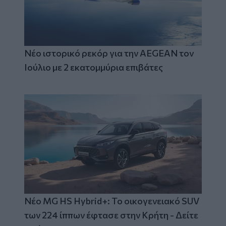
Νέο ιστορικό ρεκόρ για την AEGEAN τον
Ιούλιο με 2 εκατομμύρια επιβάτες
Νέο MG HS Hybrid+: Το οικογενειακό SUV
των 224 ίππων έφτασε στην Κρήτη - Δείτε