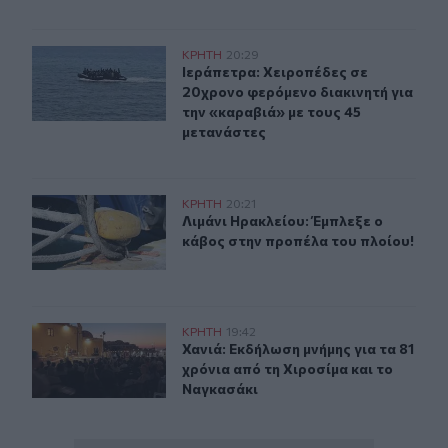
Ιεράπετρα: Χειροπέδες σε 20χρονο φερόμενο διακινητή 
ΚΡΗΤΗ
20:29
Ιεράπετρα: Χειροπέδες σε 20χρονο 
Ιεράπετρα: Χειροπέδες σε
20χρονο φερόμενο διακινητή για
την «καραβιά» με τους 45
μετανάστες
Λιμάνι Ηρακλείου: Έμπλεξε ο κάβος στην προπέλα του π
ΚΡΗΤΗ
20:21
Λιμάνι Ηρακλείου: Έμπλεξε ο κάβος
Λιμάνι Ηρακλείου: Έμπλεξε ο
κάβος στην προπέλα του πλοίου!
Χανιά: Εκδήλωση μνήμης για τα 81 χρόνια από τη Χιροσ
ΚΡΗΤΗ
19:42
Χανιά: Εκδήλωση μνήμης για τα 81 
Χανιά: Εκδήλωση μνήμης για τα 81
χρόνια από τη Χιροσίμα και το
Ναγκασάκι