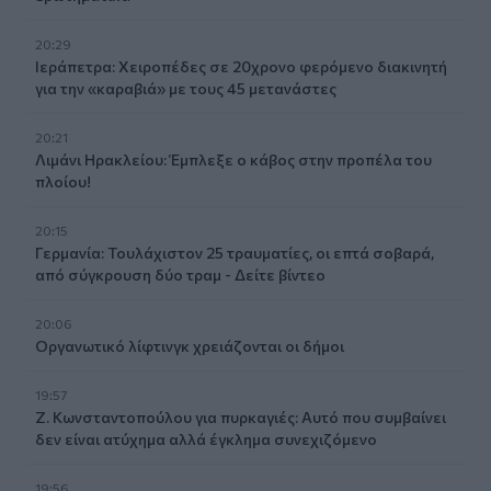
20:29
Ιεράπετρα: Χειροπέδες σε 20χρονο φερόμενο διακινητή
για την «καραβιά» με τους 45 μετανάστες
20:21
Λιμάνι Ηρακλείου: Έμπλεξε ο κάβος στην προπέλα του
πλοίου!
20:15
Γερμανία: Τουλάχιστον 25 τραυματίες, οι επτά σοβαρά,
από σύγκρουση δύο τραμ - Δείτε βίντεο
20:06
Οργανωτικό λίφτινγκ χρειάζονται οι δήμοι
19:57
Ζ. Κωνσταντοπούλου για πυρκαγιές: Αυτό που συμβαίνει
δεν είναι ατύχημα αλλά έγκλημα συνεχιζόμενο
19:56