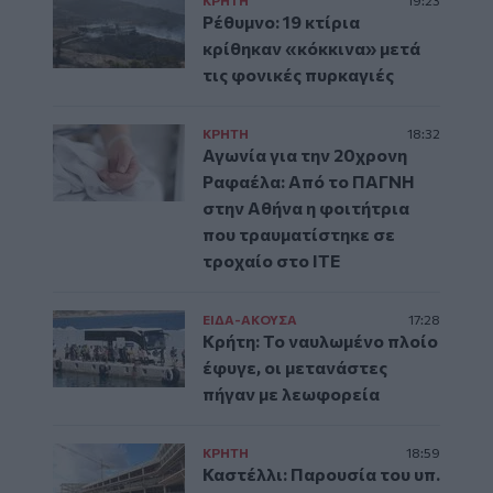
ΚΡΗΤΗ
19:23
Ρέθυμνο: 19 κτίρια
κρίθηκαν «κόκκινα» μετά
τις φονικές πυρκαγιές
ΚΡΗΤΗ
18:32
Αγωνία για την 20χρονη
Ραφαέλα: Από το ΠΑΓΝΗ
στην Αθήνα η φοιτήτρια
που τραυματίστηκε σε
τροχαίο στο ΙΤΕ
ΕΙΔΑ-ΑΚΟΥΣΑ
17:28
Κρήτη: Το ναυλωμένο πλοίο
έφυγε, οι μετανάστες
πήγαν με λεωφορεία
ΚΡΗΤΗ
18:59
Καστέλλι: Παρουσία του υπ.