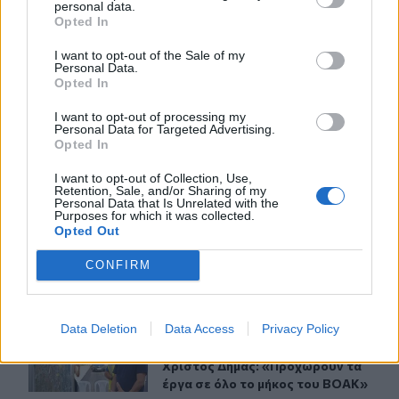
personal data.
Opted In
ΣΧΕΤΙΚA AΡΘΡΑ
I want to opt-out of the Sale of my
Personal Data.
Opted In
Καιρός: Βοριάδες και ζέστη την Παρασκευή (07/08) στη
ΚΡΗΤΗ
21:07
Καιρός: Βοριάδες και ζέστη την Πα
Καιρός: Βοριάδες και ζέστη την
I want to opt-out of processing my
Παρασκευή (07/08) στην Κρήτη
Personal Data for Targeted Advertising.
Opted In
I want to opt-out of Collection, Use,
Retention, Sale, and/or Sharing of my
Χανιά: Τραγούδια που κουβαλούν ιστορίες και αναμνήσ
ΚΡΗΤΗ
21:00
Personal Data that Is Unrelated with the
Χανιά: Τραγούδια που κουβαλούν ι
Χανιά: Τραγούδια που
Purposes for which it was collected.
Opted Out
κουβαλούν ιστορίες και
αναμνήσεις στο Αρχαιολογικό
CONFIRM
Μουσείο
Data Deletion
Data Access
Privacy Policy
Στην Κρήτη ο υπ. Υποδομών Χρίστος Δήμας: «Προχωρού
ΚΡΗΤΗ
20:49
Στην Κρήτη ο υπ. Υποδομών Χρίστο
Στην Κρήτη ο υπ. Υποδομών
Χρίστος Δήμας: «Προχωρούν τα
έργα σε όλο το μήκος του ΒΟΑΚ»