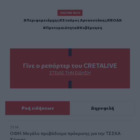
ΣΧΕΤΙΚΆ TAGS
Περιφερειάρχης
Σταύρος Αρναουτάκης
ΒΟΑΚ
Προτεραιότητα
Κυβέρνηση
Γίνε ο ρεπόρτερ του CRETALIVE
ΣΤΕΊΛΕ ΤΗΝ ΕΊΔΗΣΗ
Ροή ειδήσεων
Δημοφιλή
21:14
ΟΦΗ: Μεγάλο προβάδισμα πρόκρισης για την ΤΣΣΚΑ
Σόφιας