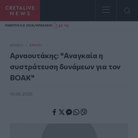
Homepage
/
27 °C
ΠΕΜΠΤΗ 6.8.2026
ΗΡΑΚΛΕΙΟ
ΑΡΧΙΚΗ
/
ΚΡΉΤΗ
Αρναουτάκης: "Αναγκαία η
συστράτευση δυνάμεων για τον
ΒΟΑΚ"
10.06.2020
Facebook
Twitter
Messenger
Whatsapp
Viber