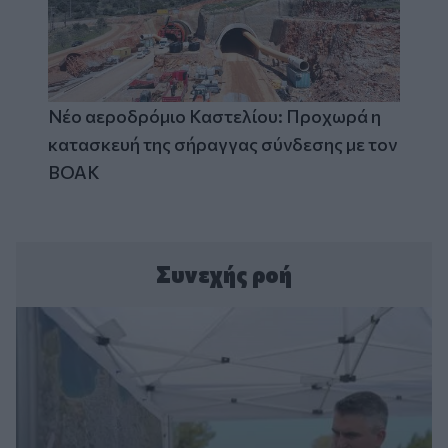
Νέο αεροδρόμιο Καστελίου: Προχωρά η
κατασκευή της σήραγγας σύνδεσης με τον
ΒΟΑΚ
Συνεχής ροή