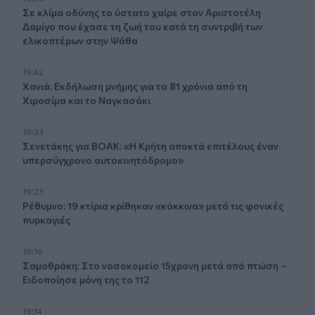
Σε κλίμα οδύνης το ύστατο χαίρε στον Αριστοτέλη
Δαμίγο που έχασε τη ζωή του κατά τη συντριβή των
ελικοπτέρων στην Ψάθα
19:42
Χανιά: Εκδήλωση μνήμης για τα 81 χρόνια από τη
Χιροσίμα και το Ναγκασάκι
19:33
Σενετάκης για ΒΟΑΚ: «Η Κρήτη αποκτά επιτέλους έναν
υπερσύγχρονο αυτοκινητόδρομο»
19:23
Ρέθυμνο: 19 κτίρια κρίθηκαν «κόκκινα» μετά τις φονικές
πυρκαγιές
19:16
Σαμοθράκη: Στο νοσοκομείο 15χρονη μετά από πτώση –
Ειδοποίησε μόνη της το 112
19:14