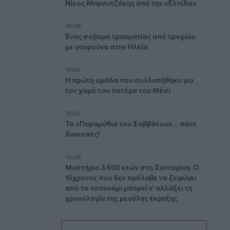
Νίκος Μπρουτζάκης από την «Ελπίδα»
18:58
Ένας σοβαρά τραυματίας από τροχαίο
με γουρούνα στην Ηλεία
18:55
Η πρώτη ομάδα που συλλυπήθηκε για
τον χαμό του πατέρα του Μέσι
18:45
Τα «Παραμύθια του Σαββάτου»… πάνε
διακοπές!
18:38
Μυστήριο 3.500 ετών στη Σαντορίνη: Ο
15χρονος που δεν πρόλαβε να ξεφύγει
από το τσουνάμι μπορεί ν' αλλάξει τη
χρονολογία της μεγάλης έκρηξης
18:22