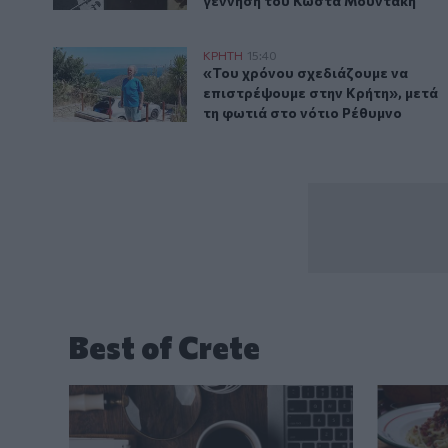
γέννηση του Κώστα Μουντάκη
«Του χρόνου σχεδιάζουμε να επιστρέψουμε στην Κρήτ
ΚΡΗΤΗ
15:40
«Του χρόνου σχεδιάζουμε να επι
«Του χρόνου σχεδιάζουμε να
επιστρέψουμε στην Κρήτη», μετά
τη φωτιά στο νότιο Ρέθυμνο
Best of Crete