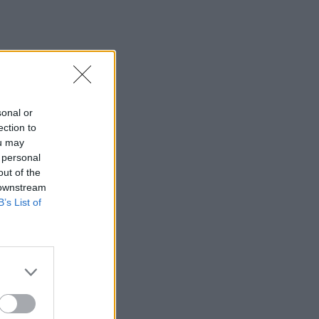
17:45
Σκέψεις για απευθείας αεροπορική
σύνδεση του Ηρακλείου με την Ινδία!
17:38
Η Τεχνητή Νοημοσύνη «αλλάζει» τον
sonal or
εγκέφαλό μας
ection to
ou may
17:29
 personal
Ο νεότερος κάτοχος διαρκείας του
out of the
ΟΦΗ είναι... 2 μηνών!
 downstream
B’s List of
17:16
Χάντερ Μπάιντεν: Αποκάλυψε ότι ο
καρκίνος του πατέρα του, Τζο
Μπάιντεν, έχει κάνει μεταστάσεις στα
οστά
16:56
Καύσωνας και ξηρασία "χτυπούν" την