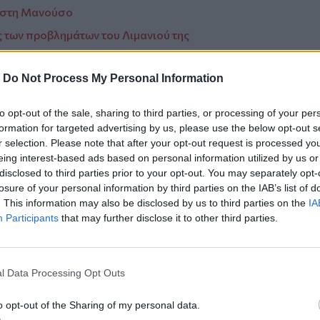
ρέστη Μανούσο
ς των προβλημάτων του Λιμανιού της
ήμα Αν. Κρήτης του Οικονομικού
-
Do Not Process My Personal Information
to opt-out of the sale, sharing to third parties, or processing of your per
formation for targeted advertising by us, please use the below opt-out s
r selection. Please note that after your opt-out request is processed y
eing interest-based ads based on personal information utilized by us or
disclosed to third parties prior to your opt-out. You may separately opt-
ο
Google News
και στο
Facebook
losure of your personal information by third parties on the IAB’s list of
. This information may also be disclosed by us to third parties on the
IA
κανάλι μας στο
YouTube
Participants
that may further disclose it to other third parties.
l Data Processing Opt Outs
o opt-out of the Sharing of my personal data.