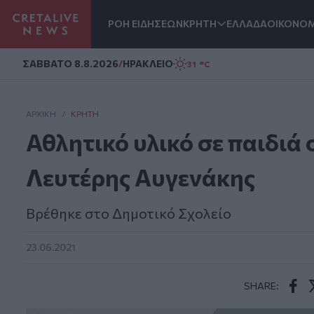
ΡΟΗ ΕΙΔΗΣΕΩΝ
ΚΡΗΤΗ
ΕΛΛΑΔΑ
ΟΙΚΟΝΟΜ
Homepage
ΣAΒΒΑΤΟ 8.8.2026
/
ΗΡΑΚΛΕΙΟ
31 °C
ΑΡΧΙΚΗ
/
ΚΡΉΤΗ
Αθλητικό υλικό σε παιδιά 
Λευτέρης Αυγενάκης
Βρέθηκε στο Δημοτικό Σχολείο
23.06.2021
SHARE:
Face
T