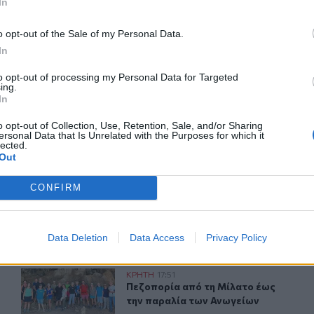
In
o opt-out of the Sale of my Personal Data.
ΙΚΆ TAGS
In
έρης Αυγενάκης
Τεφέλι
to opt-out of processing my Personal Data for Targeted
ing.
In
o opt-out of Collection, Use, Retention, Sale, and/or Sharing
ersonal Data that Is Unrelated with the Purposes for which it
ερ του CRETALIVE
lected.
Out
ΤΗΝ ΕΊΔΗΣΗ
CONFIRM
Data Deletion
Data Access
Privacy Policy
ρόνια από τη γέννηση του Κώστα Μουντάκη
Πεζοπορία από τη Μίλατο έως την παραλία των Ανωγεί
ΚΡΗΤΗ
17:51
 Αλφά για τα 100 χρόνια από τη γέννηση του Κώστα Μουντά
Πεζοπορία από τη Μίλατο έως την 
Πεζοπορία από τη Μίλατο έως
την παραλία των Ανωγείων