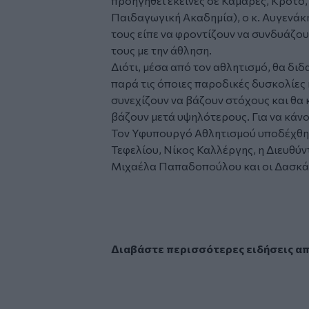
προηγηθεί εκείνες σε Καμάρες, Κρότο, 
Παιδαγωγική Ακαδημία), ο κ. Αυγενάκης
τους είπε να φροντίζουν να συνδυάζο
τους με την άθληση.
Διότι, μέσα από τον αθλητισμό, θα διδ
παρά τις όποιες παροδικές δυσκολίες 
συνεχίζουν να βάζουν στόχους και θα 
βάζουν μετά υψηλότερους. Για να κάνο
Τον Υφυπουργό Αθλητισμού υποδέχθη
Τεφελίου, Νίκος Καλλέργης, η Διευθύν
Μιχαέλα Παπαδοπούλου και οι Δασκάλ
Διαβάστε περισσότερες ειδήσεις α