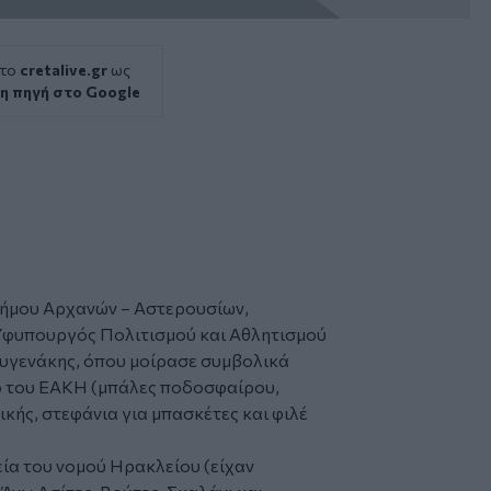
 το
cretalive.gr
ως
η πηγή στο Google
Δήμου Αρχανών – Αστερουσίων,
ο Υφυπουργός Πολιτισμού και Αθλητισμού
Αυγενάκης, όπου μοίρασε συμβολικά
κό του ΕΑΚΗ (μπάλες ποδοσφαίρου,
κής, στεφάνια για μπασκέτες και φιλέ
εία του νομού Ηρακλείου (είχαν