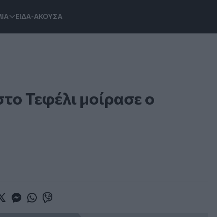
ΙΑ
ΕΙΔΑ-ΑΚΟΥΣΑ
στο Τεφέλι μοίρασε ο
book
witter
Messenger
Whatsapp
Viber