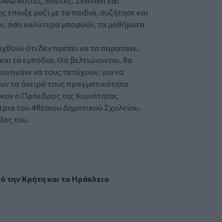
Άνω Ασίτες, Βούτες, Σκαλάνι και
 έπαιξε μαζί με τα παιδιά, συζήτησε και
υν, όσο καλύτερα μπορούν, τα μαθήματά
αχθούν ότι δεν πρέπει να τα παρατάνε,
και τα εμπόδια. Θα βελτιώνονται, θα
κυνηγάνε να τους πετύχουν, για να
υν τα όνειρά τους πραγματικότητα.
καν ο Πρόεδρος της Κοινότητας
τρια του 4θέσιου Δημοτικού Σχολείου,
ες του.
πό την
Κρήτη
και το
Ηράκλειο