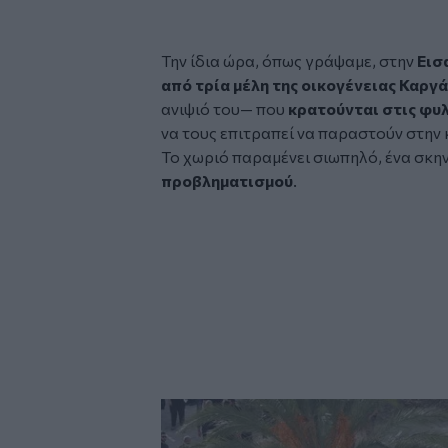
Την ίδια ώρα, όπως γράψαμε, στην
Εισ
από τρία μέλη της οικογένειας Καργ
ανιψιό του— που
κρατούνται στις φυ
να τους επιτραπεί να παραστούν στην
Το χωριό παραμένει σιωπηλό, ένα σκη
προβληματισμού
.
Image