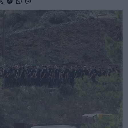
book
witter
Messenger
Whatsapp
Viber