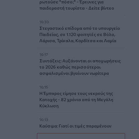
ρωτούσε "πόσο;" - Έρευνες για
παιδεραστή τουρίστα - Δείτε βίντεο
16:30
Στεγαστικό επίδομα από το υπουργείο
Παιδείας, σε 1.120 φοιτητές σε Βόλο,
Λάρισα, Τρίκαλα, Καρδίτσα και Λαμία
16:17
Συντάξεις: Αυξάνονται οι αποχωρήσεις
το 2026 καθώς περισσότεροι
ασφαλισμένοι βγαίνουν νωρίτερα
16:15
Η Έμπαρος τίμησε τους νεκρούς της
Κατοχής - 82 χρόνια από τη Μεγάλη
Κύκλωση
16:13
Καύσιμα: Γιατί οι τιμές παραμένουν
υψηλές μέσα στην περίοδο των
διακοπών