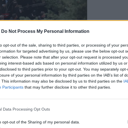
-
Do Not Process My Personal Information
to opt-out of the sale, sharing to third parties, or processing of your per
formation for targeted advertising by us, please use the below opt-out s
r selection. Please note that after your opt-out request is processed y
Photo Credits: @Imageonline.gr
eing interest-based ads based on personal information utilized by us or
 είχαν συγκεντρωθεί στο σπίτι της
disclosed to third parties prior to your opt-out. You may separately opt-
υ χωριού, πενθώντας και μοιρολογώντας
losure of your personal information by third parties on the IAB’s list of
. This information may also be disclosed by us to third parties on the
IA
 λίγο πριν τις 14.00 στην εκκλησία για
Participants
that may further disclose it to other third parties.
α στο νεκροταφείο του χωριού για την
l Data Processing Opt Outs
o opt-out of the Sharing of my personal data.