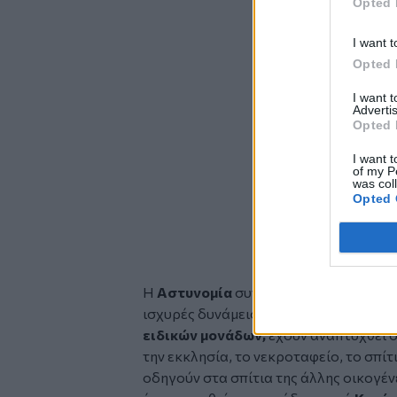
Opted 
I want t
Opted 
I want 
Glomex
Advertis
Video
Opted 
I want t
of my P
was col
Opted 
Η
Αστυνομία
συνεχίζει να βρίσκεται 
ισχυρές δυνάμεις της ΕΛ.ΑΣ., μεταξύ α
ειδικών μονάδων,
έχουν αναπτυχθεί σ
την εκκλησία, το νεκροταφείο, το σπίτ
οδηγούν στα σπίτια της άλλης οικογέ