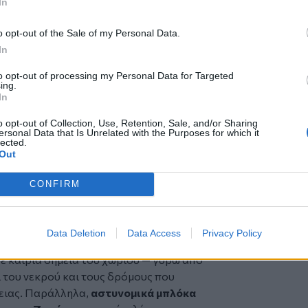
In
o opt-out of the Sale of my Personal Data.
In
to opt-out of processing my Personal Data for Targeted
ing.
In
o opt-out of Collection, Use, Retention, Sale, and/or Sharing
ersonal Data that Is Unrelated with the Purposes for which it
lected.
Out
CONFIRM
σε κατάσταση απόλυτης επιφυλακής:
Data Deletion
Data Access
Privacy Policy
υτών, άνδρες
της ΕΚΑΜ και άλλων
ε καίρια σημεία του χωριού — γύρω από
ι του νεκρού και τους δρόμους που
νειας. Παράλληλα,
αστυνομικά μπλόκα