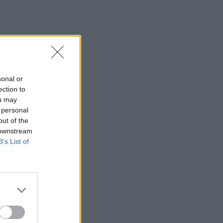
και τεχνολογία
15:36
ΔΕΕΠ Ηρακλείου: «Η Κρήτη βρίσκεται
στις προτεραιότητες της κυβέρνησης»
15:30
sonal or
Η 97χρονη που περπάτησε πάνω σε
ection to
φτερό αεροπλάνου και έσπασε το
ou may
προηγούμενο (δικό της) ρεκόρ Γκίνες
 personal
out of the
15:27
 downstream
Τελευταία βουτιά για 65χρονη στην
B’s List of
παραλία του Καβρού
15:17
Φωτιά στο νότιο Ρέθυμνο: Ο Δήμος
Αγίου Βασιλείου ευχαριστεί για το
"κύμα αλληλεγγύης"
15:15