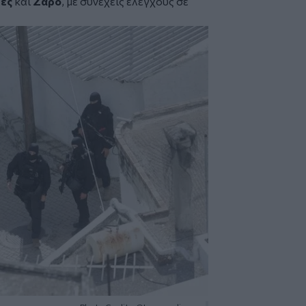
ες
και
Ζαρό
, με συνεχείς ελέγχους σε