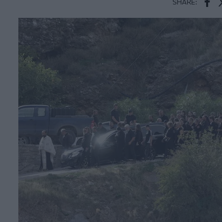
SHARE:
Face
T