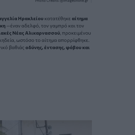
Photo Credits: @Imageonline.gr
αγγελία Ηρακλείου
κατατέθηκε
αίτημα
άκη
—έναν αδελφό, τον γαμπρό και τον
λακές Νέας Αλικαρνασσού
, προκειμένου
 κηδεία, ωστόσο το αίτημα απορρίφθηκε.
νικό βαθιάς
οδύνης, έντασης, φόβου και