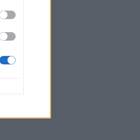
«Τα έχω χάσει όλα»: Συντετριμμένος ο
πατέρας και σύζυγος των θυμάτων στο
τροχαίο στις Σέρρες
15:11
Επίσκεψη του Δημάρχου του Δήμου
Σαρωνικού στο ΕΛ.ΚΕ.Θ.Ε. στην
Ανάβυσσο
15:08
Φεστιβάλ Κινηματογράφου Χανίων: Δύο
εκθέσεις με ελεύθερη είσοδο στο
Μεγάλο Αρσενάλι
15:05
Με τη MINOAN LINES, το ταξίδι έχει
γεύση — και τιμές που εκπλήσσουν
14:59
Ρωσία: Ο Πούτιν εγκρίνει πώληση 30%
στο αεροδρόμιο της Μόσχας