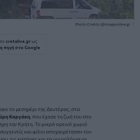
Photo Credits: @Imageonline.gr
 το
cretalive.gr
ως
η πηγή στο Google
ηκε το μεσημέρι της Δευτέρας, στα
ύρη Καργάκη
, που έχασε τη ζωή του στο
ρη την Κρήτη. Το μικρό ορεινό χωριό
συγγενείς και φίλοι αποχαιρέτησαν τον
ου, τις κατάρες και τα μοιρολόγια να