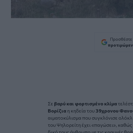
Προσθέστε
προτιμώμεν
Σε
βαρύ και φορτισμένο κλίμα
τελέστ
Βορίζια
η κηδεία του
39χρονου
Φανο
αιματοκύλισμα που συγκλόνισε ολόκλη
του Ψηλορείτη έχει «παγώσει», καθώς 
δικό τους άνθρωπο με τις κραυγές θρήν