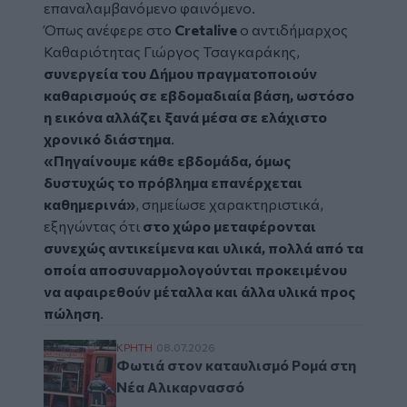
επαναλαμβανόμενο φαινόμενο.
Όπως ανέφερε στο
Cretalive
ο αντιδήμαρχος
Καθαριότητας Γιώργος Τσαγκαράκης,
συνεργεία του Δήμου πραγματοποιούν
καθαρισμούς σε εβδομαδιαία βάση, ωστόσο
η εικόνα αλλάζει ξανά μέσα σε ελάχιστο
χρονικό διάστημα
.
«Πηγαίνουμε κάθε εβδομάδα, όμως
δυστυχώς το πρόβλημα επανέρχεται
καθημερινά»
, σημείωσε χαρακτηριστικά,
εξηγώντας ότι
στο χώρο μεταφέρονται
συνεχώς αντικείμενα και υλικά, πολλά από τα
οποία αποσυναρμολογούνται προκειμένου
να αφαιρεθούν μέταλλα και άλλα υλικά προς
πώληση
.
Φωτιά στον καταυλισμό Ρομά στη Νέα Αλ
ΚΡΗΤΗ
08.07.2026
Φωτιά στον καταυλισμό Ρομά στη
Νέα Αλικαρνασσό