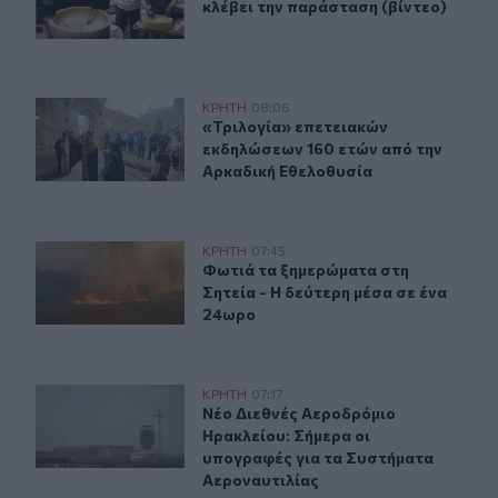
κλέβει την παράσταση (βίντεο)
«Τριλογία» επετειακών εκδηλώσεων 160 ετών από την 
ΚΡΗΤΗ
08:06
«Τριλογία» επετειακών εκδηλώσεων
«Τριλογία» επετειακών
εκδηλώσεων 160 ετών από την
Αρκαδική Εθελοθυσία
Λασίθι: Φωτιά τα ξημερώματα στη Σητεία - Η δεύτερη μ
ΚΡΗΤΗ
07:45
Φωτιά τα ξημερώματα στη Σητεία - 
Φωτιά τα ξημερώματα στη
Σητεία - Η δεύτερη μέσα σε ένα
24ωρο
Νέο Διεθνές Αεροδρόμιο Ηρακλείου: Σήμερα οι υπογρα
ΚΡΗΤΗ
07:17
Νέο Διεθνές Αεροδρόμιο Ηρακλείου
Νέο Διεθνές Αεροδρόμιο
Ηρακλείου: Σήμερα οι
υπογραφές για τα Συστήματα
Αεροναυτιλίας