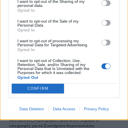
I want to opt-out of the Sharing of my
07:52
personal data.
Σεισμός 5,8 βαθμών στις δυτικές Φιλιππίνες
Opted In
I want to opt-out of the Sale of my
07:45
Personal Data.
Φωτιά τα ξημερώματα στη Σητεία - Η δεύτερη μέσα σε
Opted In
ένα 24ωρο
I want to opt-out of processing my
Personal Data for Targeted Advertising.
07:37
Opted In
Σαουδική Αραβία, Τουρκία και Πακιστάν υπογράφουν
αμυντική συμφωνία
I want to opt-out of Collection, Use,
Retention, Sale, and/or Sharing of my
Personal Data that Is Unrelated with the
07:31
Purposes for which it was collected.
Σήμερα η δεύτερη πληρωμή των δικαιούχων του
Opted Out
Λογαριασμού Αγροτικής Εστίας
CONFIRM
07:25
Εορτολόγιο: Ποιοι γιορτάζουν σήμερα 7 Αυγούστου
Data Deletion
Data Access
Privacy Policy
07:17
Νέο Διεθνές Αεροδρόμιο Ηρακλείου: Σήμερα οι
υπογραφές για τα Συστήματα Αεροναυτιλίας