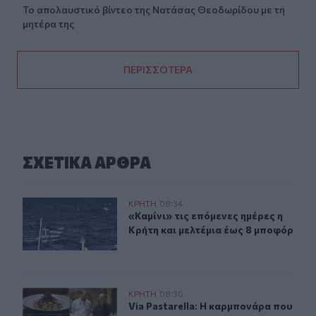
Το απολαυστικό βίντεο της Νατάσας Θεοδωρίδου με τη
μητέρα της
ΠΕΡΙΣΣΟΤΕΡΑ
ΣΧΕΤΙΚA AΡΘΡΑ
Καιρός: «Καμίνι» τις επόμενες ημέρες η Κρήτη και μελτέ
ΚΡΗΤΗ
08:34
«Καμίνι» τις επόμενες ημέρες η Κρή
«Καμίνι» τις επόμενες ημέρες η
Κρήτη και μελτέμια έως 8 μποφόρ
Via Pastarella: Η καρμπονάρα που κλέβει την παράσταση
ΚΡΗΤΗ
08:30
Via Pastarella: Η καρμπονάρα που κ
Via Pastarella: Η καρμπονάρα που