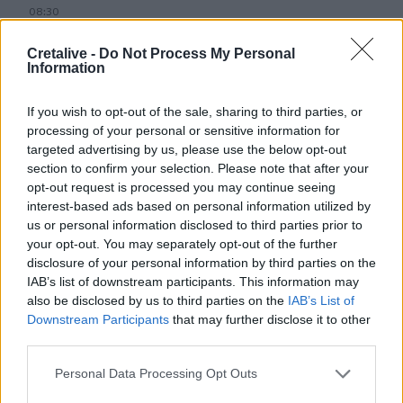
08:30
Via Pastarella: Η καρμπονάρα που κλέβει την παράσταση
(βίντεο)
Cretalive -
Do Not Process My Personal
Information
08:22
Φωτιά σε εγκαταλελειμμένο κτίριο στο Μοσχάτο
If you wish to opt-out of the sale, sharing to third parties, or
processing of your personal or sensitive information for
08:15
targeted advertising by us, please use the below opt-out
ΟΦΗ: Αυτός πρέπει να είναι, καταρχήν, ο στόχος στο
section to confirm your selection. Please note that after your
Σούπερ Καπ
opt-out request is processed you may continue seeing
interest-based ads based on personal information utilized by
08:08
us or personal information disclosed to third parties prior to
Πυρά σε λύκειο στην Ταϊλάνδη - Τουλάχιστον 2 νεκροί
your opt-out. You may separately opt-out of the further
disclosure of your personal information by third parties on the
IAB’s list of downstream participants. This information may
08:06
«Τριλογία» επετειακών εκδηλώσεων 160 ετών από την
also be disclosed by us to third parties on the
IAB’s List of
Αρκαδική Εθελοθυσία
Downstream Participants
that may further disclose it to other
third parties.
07:59
Personal Data Processing Opt Outs
Τα πρωτοσέλιδα των εφημερίδων