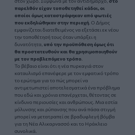
στον χώρο. Σύμφωνα με τον αντιδήμαρχο,
στο
παρελθόν είχαν τοποθετηθεί κάδοι, οι
οποίοι όμως καταστράφηκαν από φωτιές
που εκδηλώθηκαν στην περιοχή
. Ο Δήμος
εμφανίζεται διατεθειμένος να εξετάσει εκ νέου
την τοποθέτησή τους όταν υπάρξει η
δυνατότητα,
υπό την προϋπόθεση όμως ότι
θα προστατευθούν και θα χρησιμοποιηθούν
με τον προβλεπόμενο τρόπο
.
Το βέβαιο είναι ότι η νέα πυρκαγιά στον
καταυλισμό επανέφερε με τον εμφατικό τρόπο
το ερώτημα για το πώς μπορεί να
αντιμετωπιστεί αποτελεσματικά ένα πρόβλημα
που εδώ και χρόνια επανέρχεται, θέτοντας σε
κίνδυνο περιουσίες και ανθρώπους. Μια εστία
μόλυνσης και ρύπανσης που ανά πάσα στιγμή
μπορεί να μετατραπεί σε βραδυφλεγή βόμβα
για τη Νέα Αλικαρνασσό και το Ηράκλειο
συνολικά.