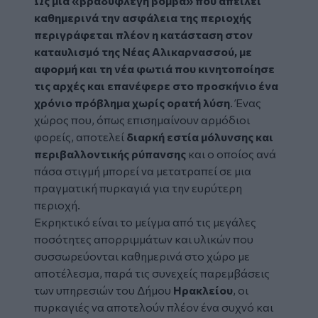
Ως μια «βραδυφλεγή βόμβα» που απειλεί
καθημερινά την ασφάλεια της περιοχής
περιγράφεται πλέον η κατάσταση στον
καταυλισμό
της
Νέας Αλικαρνασσού
, με
αφορμή και τη νέα
φωτιά
που κινητοποίησε
τις αρχές και επανέφερε στο προσκήνιο ένα
χρόνιο πρόβλημα χωρίς ορατή λύση
. Ένας
χώρος που, όπως επισημαίνουν αρμόδιοι
φορείς, αποτελεί
διαρκή εστία μόλυνσης και
περιβαλλοντικής ρύπανσης
και ο οποίος ανά
πάσα στιγμή μπορεί να μετατραπεί σε μια
πραγματική πυρκαγιά για την ευρύτερη
περιοχή.
Εκρηκτικό είναι το μείγμα από τις μεγάλες
ποσότητες απορριμμάτων και υλικών που
συσσωρεύονται καθημερινά στο χώρο με
αποτέλεσμα, παρά τις συνεχείς παρεμβάσεις
των υπηρεσιών του Δήμου
Ηρακλείου
, οι
πυρκαγιές να αποτελούν πλέον ένα συχνό και