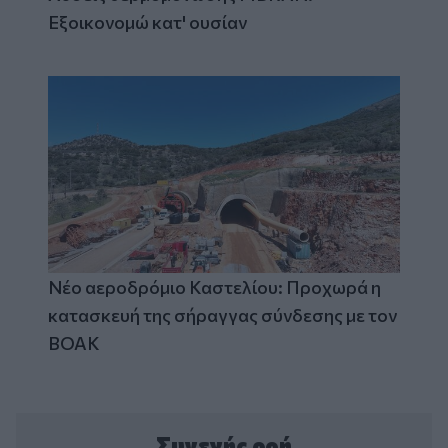
Εξοικονομώ κατ' ουσίαν
Νέο αεροδρόμιο Καστελίου: Προχωρά η
κατασκευή της σήραγγας σύνδεσης με τον
ΒΟΑΚ
Συνεχής ροή