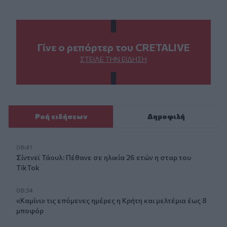
Γίνε ο ρεπόρτερ του CRETALIVE
ΣΤΕΊΛΕ ΤΗΝ ΕΊΔΗΣΗ
Ροή ειδήσεων
Δημοφιλή
08:41
Σίντνεϊ Τάουλ: Πέθανε σε ηλικία 26 ετών η σταρ του
TikTok
08:34
«Καμίνι» τις επόμενες ημέρες η Κρήτη και μελτέμια έως 8
μποφόρ