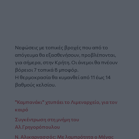
Νεφώσεις με τοπικές βροχές που από το
απόγευμα θα εξασθενήσουν, προβλέπονται,
για σήμερα, στην Κρήτη. Οι άνεμοι θα πνέουν
βόρειοι 7 τοπικά 8 μποφόρ.
Η θερμοκρασία θα κυμανθεί από 11 έως 14
βαθμούς κελσίου.
"Καμπανάκι" χτυπάει το Λιμεναρχείο, για τον
καιρό
Συγκέντρωση στη μνήμη του
Αλ.Γρηγορόπουλου
Ν. Αλικαρνασσός: Με λαμπρότητα ο Μέγας