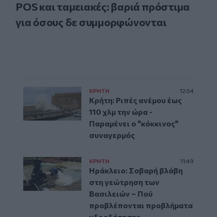
POS και ταμειακές: βαριά πρόστιμα
για όσους δε συμμορφώνονται
ΚΡΗΤΗ
12:54
Κρήτη: Ριπές ανέμου έως
110 χλμ την ώρα -
Παραμένει ο "κόκκινος"
συναγερμός
ΚΡΗΤΗ
11:49
Ηράκλειο: Σοβαρή βλάβη
στη γεώτρηση των
Βασιλειών – Πού
προβλέπονται προβλήματα
υδροδότησης