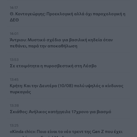
14:17
Θ. Κοντογεώργης: Προεκλογική αλλά όχι παροχολογική η
ΔΕΘ
14:01
Άντριου: Μυστικό σχέδιο για βασιλική κηδεία όταν
πεθάνει, παρά την αποκαθήλωση
13:53
Σε ετοιμότητα η πυροσβεστική στη Λέσβο
13:45
Κρήτη: Και την Δευτέρα (10/08) πολύ υψηλός ο κίνδυνος
πυρκαγιάς
13:38
Σκιάθος: Ανήλικος κατήγγειλε 17χρονο για βιασμό
13:25
«Kinda chic»: Ποιο είναι το νέο τρεντ της Gen Z που έχει