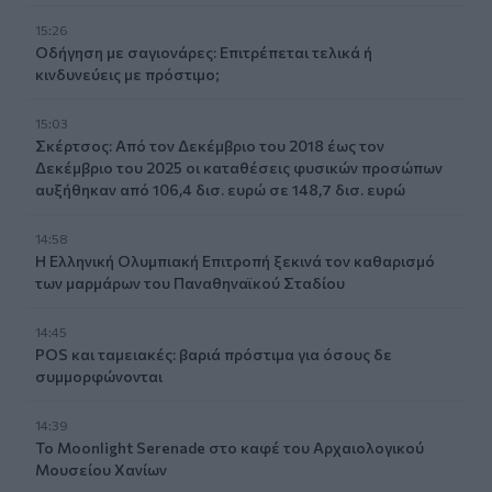
15:26
Οδήγηση με σαγιονάρες: Επιτρέπεται τελικά ή
κινδυνεύεις με πρόστιμο;
15:03
Σκέρτσος: Από τον Δεκέμβριο του 2018 έως τον
Δεκέμβριο του 2025 οι καταθέσεις φυσικών προσώπων
αυξήθηκαν από 106,4 δισ. ευρώ σε 148,7 δισ. ευρώ
14:58
Η Ελληνική Ολυμπιακή Επιτροπή ξεκινά τον καθαρισμό
των μαρμάρων του Παναθηναϊκού Σταδίου
14:45
POS και ταμειακές: βαριά πρόστιμα για όσους δε
συμμορφώνονται
14:39
To Moonlight Serenade στο καφέ του Αρχαιολογικού
Μουσείου Χανίων