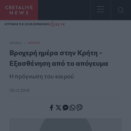
Homepage
/
32 °C
ΚΥΡΙΑΚΗ 9.8.2026
ΗΡΑΚΛΕΙΟ
ΑΡΧΙΚΗ
/
ΚΡΉΤΗ
Βροχερή ημέρα στην Κρήτη -
Εξασθένηση από το απόγευμα
Η πρόγνωση του καιρού
06.12.2018
Facebook
Twitter
Messenger
Whatsapp
Viber