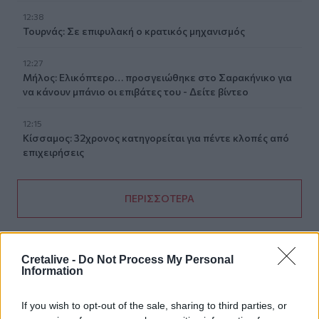
12:38
Τουρνάς: Σε επιφυλακή ο κρατικός μηχανισμός
12:27
Μήλος: Ελικόπτερο… προσγειώθηκε στο Σαρακήνικο για
να κάνουν μπάνιο οι επιβάτες του - Δείτε βίντεο
12:15
Κίσσαμος: 32χρονος κατηγορείται για πέντε κλοπές από
επιχειρήσεις
ΠΕΡΙΣΣΟΤΕΡΑ
Cretalive -
Do Not Process My Personal
Information
ΣΧΕΤΙΚA AΡΘΡΑ
If you wish to opt-out of the sale, sharing to third parties, or