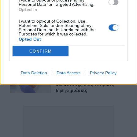
I want to opt-out of processing my
Personal Data for Targeted Advertising.
θάλασσα
Opted In
I want to opt-out of Collection, Use,
Retention, Sale, and/or Sharing of my
Ηράκλειο: Σοβαρή βλάβη στη γεώτρηση των Βασιλειών
ΚΡΗΤΗ
11:49
Personal Data that Is Unrelated with the
Ηράκλειο: Σοβαρή βλάβη στη γεώτ
Ηράκλειο: Σοβαρή βλάβη στη
Purposes for which it was collected.
γεώτρηση των Βασιλειών – Πού
Opted Out
προβλέπονται προβλήματα
υδροδότησης
CONFIRM
Πανηγύρια: Γλέντι, χορός αλλά και προσοχή στις τροφι
ΚΡΗΤΗ
11:40
Data Deletion
Data Access
Privacy Policy
Πανηγύρια: Γλέντι, χορός αλλά και
Πανηγύρια: Γλέντι, χορός αλλά
και προσοχή στις τροφικές
δηλητηριάσεις