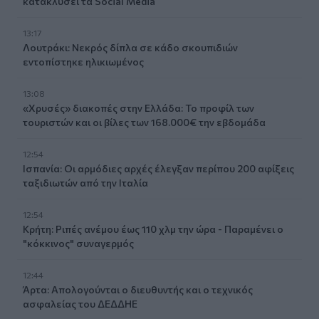
κατακλύσει τα Social Media
13:17
Λουτράκι: Νεκρός δίπλα σε κάδο σκουπιδιών
εντοπίστηκε ηλικιωμένος
13:08
«Χρυσές» διακοπές στην Ελλάδα: Το προφίλ των
τουριστών και οι βίλες των 168.000€ την εβδομάδα
12:54
Ισπανία: Οι αρμόδιες αρχές έλεγξαν περίπου 200 αφίξεις
ταξιδιωτών από την Ιταλία
12:54
Κρήτη: Ριπές ανέμου έως 110 χλμ την ώρα - Παραμένει ο
"κόκκινος" συναγερμός
12:44
Άρτα: Απολογούνται ο διευθυντής και ο τεχνικός
ασφαλείας του ΔΕΔΔΗΕ