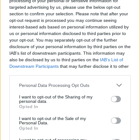
processing of your personal or sensitive information for
Κρήτη: Και την Δευτέρα (10/08) πολύ υψηλός ο κίνδυνο
ΚΡΗΤΗ
13:45
targeted advertising by us, please use the below opt-out
Κρήτη: Και την Δευτέρα (10/08) πο
Κρήτη: Και την Δευτέρα (10/08)
section to confirm your selection. Please note that after your
πολύ υψηλός ο κίνδυνος
opt-out request is processed you may continue seeing
πυρκαγιάς
interest-based ads based on personal information utilized by
us or personal information disclosed to third parties prior to
your opt-out. You may separately opt-out of the further
disclosure of your personal information by third parties on the
Κρήτη: Ριπές ανέμου έως 110 χλμ την ώρα - Παραμένει ο
ΚΡΗΤΗ
12:54
Κρήτη: Ριπές ανέμου έως 110 χλμ τη
Κρήτη: Ριπές ανέμου έως 110 χλμ
IAB’s list of downstream participants. This information may
την ώρα - Παραμένει ο
also be disclosed by us to third parties on the
IAB’s List of
"κόκκινος" συναγερμός
Downstream Participants
that may further disclose it to other
third parties.
Personal Data Processing Opt Outs
Κίσσαμος: 32χρονος κατηγορείται για πέντε κλοπές από
ΚΡΗΤΗ
12:15
Κίσσαμος: 32χρονος κατηγορείται γ
Κίσσαμος: 32χρονος
I want to opt-out of the Sharing of my
κατηγορείται για πέντε κλοπές
personal data.
από επιχειρήσεις
Opted In
I want to opt-out of the Sale of my
Personal Data.
Τραγωδία στα Μάλια: 64χρονος ανασύρθηκε νεκρός απ
ΚΡΗΤΗ
11:59
Opted In
Τραγωδία στα Μάλια: 64χρονος αν
Τραγωδία στα Μάλια: 64χρονος
ανασύρθηκε νεκρός από τη