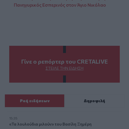
Πανηγυρικός Εσπερινός στον Άγιο Νικόλαο
Γίνε ο ρεπόρτερ του CRETALIVE
ΣΤΕΊΛΕ ΤΗΝ ΕΊΔΗΣΗ
Ροή ειδήσεων
Δημοφιλή
15:35
«Τα λουλούδια μιλούν» του Βασίλη Ξημέρη