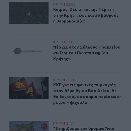
Καιρός: Ζέστη και την Πέμπτη στην Κρήτη, έως και 36 β
ΚΡΗΤΗ
22:02
Καιρός: Ζέστη και την Πέμπτη στην 
Καιρός: Ζέστη και την Πέμπτη
στην Κρήτη, έως και 36 βαθμούς
η θερμοκρασία!
Νέο ΔΣ στον Σύλλογο Ηρακλείου «Φίλοι του Πανεπιστη
ΚΡΗΤΗ
22:00
Νέο ΔΣ στον Σύλλογο Ηρακλείου «Φ
Νέο ΔΣ στον Σύλλογο Ηρακλείου
«Φίλοι του Πανεπιστημίου
Κρήτης»
ΚΚΕ για τις φονικές πυρκαγιές στον Δήμο Αγίου Βασιλεί
ΚΡΗΤΗ
21:41
ΚΚΕ για τις φονικές πυρκαγιές στο
ΚΚΕ για τις φονικές πυρκαγιές
στον Δήμο Αγίου Βασιλείου: Δε
θα δεχτούμε σε καμία περίπτωση
μέτρα – ψίχουλα
"Στηρίζουμε τον όμορφο Άγιο Βασίλειο" - Κάλεσμα να γε
ΚΡΗΤΗ
21:34
"Στηρίζουμε τον όμορφο Άγιο Βασίλε
"Στηρίζουμε τον όμορφο Άγιο