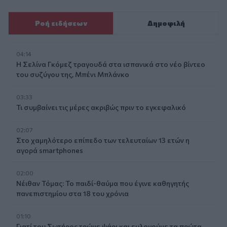
Ροή ειδήσεων
Δημοφιλή
04:14
Η Σελίνα Γκόμεζ τραγουδά στα ισπανικά στο νέο βίντεο
του συζύγου της, Μπένι Μπλάνκο
03:33
Τι συμβαίνει τις μέρες ακριβώς πριν το εγκεφαλικό
02:07
Στο χαμηλότερο επίπεδο των τελευταίων 13 ετών η
αγορά smartphones
02:00
Νέιθαν Τόμας: Το παιδί-θαύμα που έγινε καθηγητής
πανεπιστημίου στα 18 του χρόνια
01:10
Γιατί του Σωτήρος τρώμε ψάρι και ευλογούμε τα πρώτα