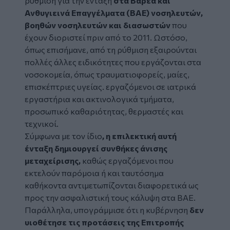
ρύθμιση για την ένταξη
στα Βαρέα και
Ανθυγιεινά Επαγγέλματα (ΒΑΕ) νοσηλευτών,
βοηθών νοσηλευτών και διασωστών
που
έχουν διοριστεί πριν από το 2011. Ωστόσο,
όπως επισήμανε, από τη ρύθμιση εξαιρούνται
πολλές άλλες ειδικότητες που εργάζονται στα
νοσοκομεία, όπως τραυματιοφορείς, μαίες,
επισκέπτριες υγείας. εργαζόμενοι σε ιατρικά
εργαστήρια και ακτινολογικά τμήματα,
προσωπικό καθαριότητας, θερμαστές και
τεχνικοί.
Σύμφωνα με τον ίδιο
, η επιλεκτική αυτή
ένταξη δημιουργεί συνθήκες άνισης
μεταχείρισης,
καθώς εργαζόμενοι που
εκτελούν παρόμοια ή και ταυτόσημα
καθήκοντα αντιμετωπίζονται διαφορετικά ως
προς την ασφαλιστική τους κάλυψη στα ΒΑΕ.
Παράλληλα, υπογράμμισε ότι η κυβέρνηση
δεν
υιοθέτησε τις προτάσεις της Επιτροπής