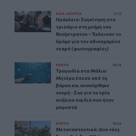
ΕΙΔΑ-ΑΚΟΥΣΑ
21:13
Ηράκλειο: Συγκίνηση στο
τρισάγιο στη μνήμη του
Νικήστρατου – Έκλεισαν το
δρόμο για τον αδικοχαμένο
νεαρό (φωτογραφίες)
ΚΡΗΤΗ
18:34
Τραγωδία στα Μάλια:
Μητέρα έπεσε από τη
βάρκα και ανασύρθηκε
νεκρή - Σοκ για τα τρία
ανήλικα παιδιά που ήταν
μπροστά
ΚΡΗΤΗ
18:24
Μεταναστευτικό: Δύο νέες