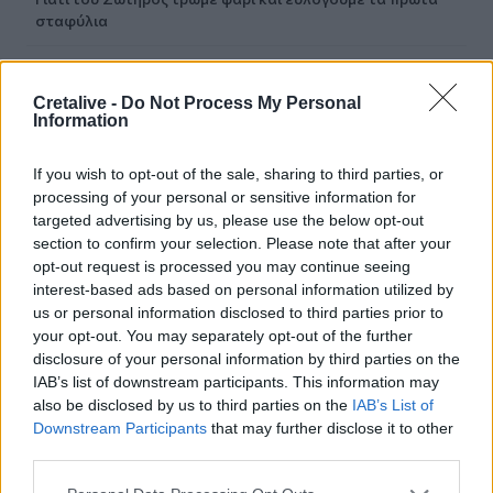
σταφύλια
23:55
Βρετανία: Η κυβέρνηση δεν θα προχωρήσει σε διεξαγωγή
Cretalive -
Do Not Process My Personal
έρευνας για τον Έπστιν
Information
23:49
If you wish to opt-out of the sale, sharing to third parties, or
ΗΠΑ: Ο Ζούκερμπεργκ ζήτησε συγγνώμη από την
processing of your personal or sensitive information for
κυβέρνηση της Ινδίας για περιεχόμενο και λάθη της Meta
targeted advertising by us, please use the below opt-out
section to confirm your selection. Please note that after your
23:40
opt-out request is processed you may continue seeing
Βόλος: Υπό έλεγχο η φωτιά στο Αρχαίο Θέατρο
interest-based ads based on personal information utilized by
Δημητριάδος
us or personal information disclosed to third parties prior to
your opt-out. You may separately opt-out of the further
23:34
disclosure of your personal information by third parties on the
Φωτιά σε χαμηλή βλάστηση στην Κάρπαθο
IAB’s list of downstream participants. This information may
also be disclosed by us to third parties on the
IAB’s List of
23:27
Downstream Participants
that may further disclose it to other
Κολομβία: Διασώθηκε ιπποποταμάκι από την αποικία του
third parties.
Πάμπλο Εσκομπάρ