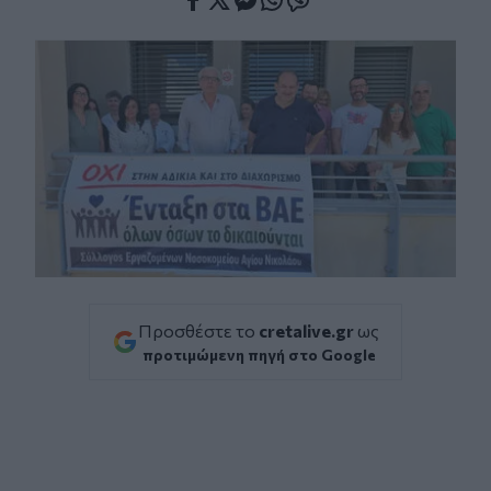
Facebook
Twitter
Messenger
Whatsapp
Viber
Προσθέστε το
cretalive.gr
ως
προτιμώμενη πηγή στο Google