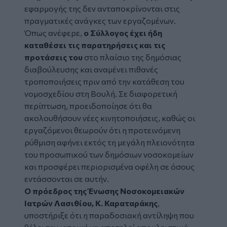
εφαρμογής της δεν ανταποκρίνονται στις
πραγματικές ανάγκες των εργαζομένων.
Όπως ανέφερε,
ο Σύλλογος έχει ήδη
καταθέσει τις παρατηρήσεις και τις
προτάσεις του
στο πλαίσιο της δημόσιας
διαβούλευσης και αναμένει πιθανές
τροποποιήσεις πριν από την κατάθεση του
νομοσχεδίου στη Βουλή. Σε διαφορετική
περίπτωση, προειδοποίησε ότι θα
ακολουθήσουν νέες κινητοποιήσεις, καθώς οι
εργαζόμενοι θεωρούν ότι η προτεινόμενη
ρύθμιση αφήνει εκτός τη μεγάλη πλειονότητα
του προσωπικού των δημόσιων νοσοκομείων
και προσφέρει περιορισμένα οφέλη σε όσους
εντάσσονται σε αυτήν.
Ο πρόεδρος της Ένωσης Νοσοκομειακών
Ιατρών Λασιθίου, Κ. Καραταράκης
,
υποστήριξε ότι η παραδοσιακή αντίληψη που