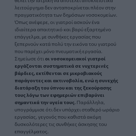
θέλει την ιατρική να αποτελεί αποκλειστικά
λειτούργημα δεν ανταποκρίνεται πλέον στην
πραγματικότητα των δημόσιων νοσοκομείων.
Όπως ανέφερε, οι γιατροί ασκούν ένα
ιδιαίτερα απαιτητικό και βαρύ εξαρτημένο
επάγγελμα, με συνθήκες εργασίας που
ξεπερνούν κατά πολύ την εικόνα του γιατρού
που παρέχει μόνο πνευματική εργασία.
Σημείωσε ότι
οι νοσοκομειακοί γιατροί
εργάζονται συστηματικά σε νυχτερινές
βάρδιες, εκτίθενται σε μικροβιακούς
παράγοντες και ακτινοβολία, ενώ η συνεχής
διατάραξη του ύπνου και της ξεκούρασης
τους λόγω των εφημεριών επιβαρύνει
σημαντικά την υγεία τους.
Παράλληλα,
υπογράμμισε ότι δεν υπάρχει σταθερό ωράριο
εργασίας, γεγονός που καθιστά ακόμη
δυσκολότερες τις συνθήκες άσκησης του
επαγγέλματος.