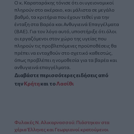
Ο κ. Καραταράκης τόνισε ότι οι υγειονομικοί
πληρούν στο ακέραιο, και μάλιστα σε μεγάλο
βαθμό, τα κριτήρια που έχουν τεθεί για την
ένταξη στα Βαρέα και Ανθυγιεινά Επαγγέλματα
(ΒΑΕ). Για τον λόγο αυτό, υποστήριξε ότι όλοι
οι εργαζόμενοι στον χώρο της υγείας που
πληρούν τις προβλεπόμενες προϋποθέσεις θα
πρέπει να ενταχθούν στο σχετικό καθεστώς,
όπως προβλέπει η νομοθεσία για τα βαρέα και
ανθυγιεινά επαγγέλματα.
Διαβάστε περισσότερες ειδήσεις από
την
Κρήτη
και το
Λασίθι
Φυλακές Ν. Αλικαρνασσού: Πιάστηκαν στα
χέρια Έλληνες και Γεωργιανοί κρατούμενοι