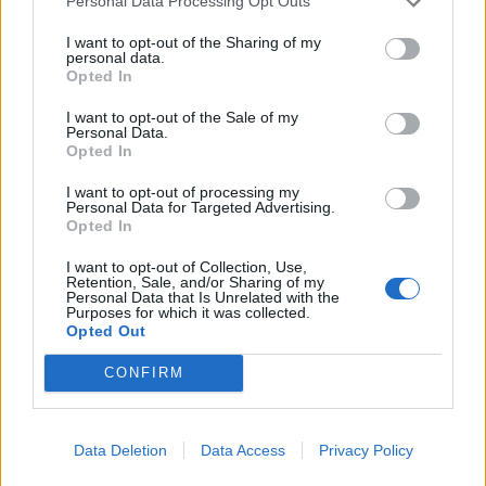
Personal Data Processing Opt Outs
23:21
I want to opt-out of the Sharing of my
Κυψέλη: Τα δύο σενάρια που εξετάζουν οι Αρχές για τη
personal data.
δολοφονία της Σκωτσέζας
Opted In
23:15
I want to opt-out of the Sale of my
Personal Data.
Οι ΗΠΑ αναστέλλουν τις εισαγωγές από τον μεγαλύτερο
Opted In
παραγωγό αβοκάντο του Μεξικού
I want to opt-out of processing my
Personal Data for Targeted Advertising.
23:09
Opted In
Κατσαφάδος από τα Βίλια: «Κανένας δεν μένει πίσω» -
Σε εξέλιξη οι διαδικασίες αποζημιώσεων για τους
I want to opt-out of Collection, Use,
πληγέντες
Retention, Sale, and/or Sharing of my
Personal Data that Is Unrelated with the
Purposes for which it was collected.
23:03
Opted Out
Ποια είναι τα δέντρα που μπορούν να γίνουν «ασπίδα» για
το σπίτι σας απέναντι στις πυρκαγιές
CONFIRM
22:55
Ανησυχία στην Τεχεράνη: Ο πρόεδρος του Ιράν δηλώνει
Data Deletion
Data Access
Privacy Policy
ότι η επαφή με τον Χαμενεΐ είναι δύσκολη