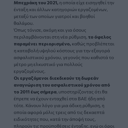
Μπεχράκη του 2021,
η οποία είχε εισηγηθεί την
ένταξη και άλλων κατηγοριών εργαζομένων,
μεταξύ των οποίων γιατροί και βοηθοί
θαλάμου.
Όπως τόνισε, ακόμη και για όσους
περιλαμβάνονται στη νέα ρύθμιση,
το όφελος
παραμένει περιορισμένο,
καθώς προβλέπεται
η καταβολή υψηλού κόστους για την εξαγορά
ασφαλιστικού χρόνου, γεγονός που καθιστά το
μέτρο μη ελκυστικό για πολλούς
εργαζομένους.
Οι εργαζόμενοι διεκδικούν τη δωρεάν
αναγνώριση του ασφαλιστικού χρόνου από
το 2011 έως σήμερα
, υποστηρίζοντας ότι θα
έπρεπε να έχουν ενταχθεί στα ΒΑΕ ήδη από
τότε. Κάνουν λόγο για μια άδικη ρύθμιση, η
οποία αφορά μόλις τρεις από τις δεκαεπτά
ειδικότητες που, κατά την άποψή τους,
πληρούν τις προϋποθέσεις ένταξης, ενώ οι όροι