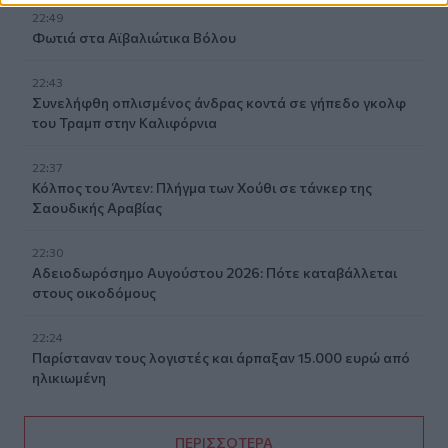
22:49
Φωτιά στα Αϊβαλιώτικα Βόλου
22:43
Συνελήφθη οπλισμένος άνδρας κοντά σε γήπεδο γκολφ
του Τραμπ στην Καλιφόρνια
22:37
Κόλπος του Άντεν: Πλήγμα των Χούθι σε τάνκερ της
Σαουδικής Αραβίας
22:30
Αδειοδωρόσημο Αυγούστου 2026: Πότε καταβάλλεται
στους οικοδόμους
22:24
Παρίσταναν τους λογιστές και άρπαξαν 15.000 ευρώ από
ηλικιωμένη
ΠΕΡΙΣΣΟΤΕΡΑ