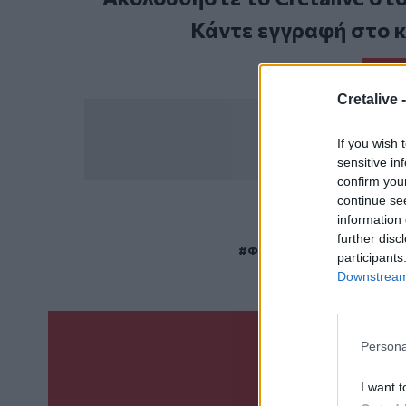
Κάντε εγγραφή στο 
Cretalive 
If you wish 
sensitive in
confirm you
continue se
information 
ΣΧΕΤ
further disc
Φυλακές Αλικαρνασσού
Ν
participants
Downstream 
Persona
Γίνε ο ρεπόρτ
ΣΤΕΊΛΕ 
I want t