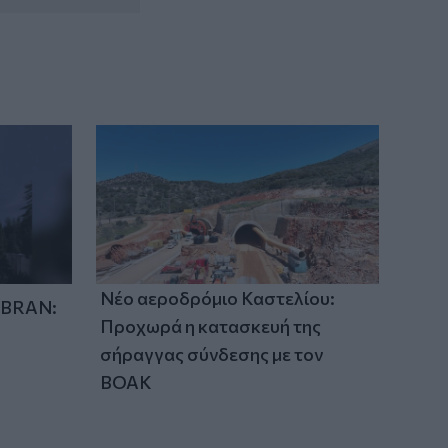
Γκουτέρες: Άμεσος τερματισμός των
επιθέσεων κατά αμάχων σε Ουκρανία
και Ρωσία
21:26
Αδιάκοπες οι ροές μεταναστών στην
Κρήτη: Νέα «καραβιά» στον
Τσούτσουρα - Ανάμεσά τους γυναίκες
και μικρά παιδιά
Νέο αεροδρόμιο Καστελίου:
IBRAN:
Προχωρά η κατασκευή της
σήραγγας σύνδεσης με τον
ΒΟΑΚ