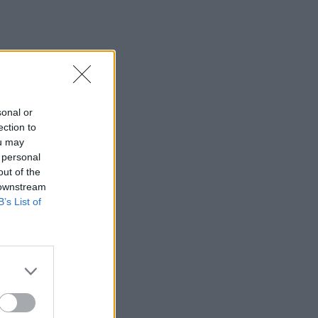
χωράφι
23:00
Ιταλία: Στη Νάπολη καταγράφηκε
θερμοκρασία-ρεκόρ 48 βαθμών
22:32
sonal or
Υπόθεση Marfin: Έφθασε στην Ελλάδα
ection to
η 46χρονη κατηγορούμενη για
ou may
εμπρησμό
 personal
out of the
22:30
 downstream
Αυτές είναι οι πιο επικίνδυνες
B’s List of
εβδομάδες για μεγάλες πυρκαγιές
22:21
Χρήστος Δάντης: «Δεν περίμενα την
αχαριστία, 22 χρόνια μετά και
συνάδελφοι προσπαθούν να ξεχάσουν
ότι έγραψα αυτό το τραγούδι»