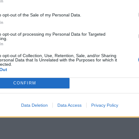
In
o opt-out of the Sale of my Personal Data.
In
to opt-out of processing my Personal Data for Targeted
ing.
τροχαίο με αγριογούρουνο
Χανιά: ΕΔΕ για την υπόθεση της 75χρονης που βρέθηκε 
ΚΡΗΤΗ
23:07
In
37χρονος μετά από τροχαίο με αγριογούρουνο
Χανιά: ΕΔΕ για την υπόθεση της 75
Χανιά: ΕΔΕ για την υπόθεση της
75χρονης που βρέθηκε νεκρή σε
o opt-out of Collection, Use, Retention, Sale, and/or Sharing
χωράφι
ersonal Data that Is Unrelated with the Purposes for which it
lected.
Out
σκευή 7 Αυγούστου
Καιρός: Βοριάδες και ζέστη την Παρασκευή (07/08) στη
ΚΡΗΤΗ
21:07
CONFIRM
κο Κνωσού την Παρασκευή 7 Αυγούστου
Καιρός: Βοριάδες και ζέστη την Πα
Καιρός: Βοριάδες και ζέστη την
Παρασκευή (07/08) στην Κρήτη
Data Deletion
Data Access
Privacy Policy