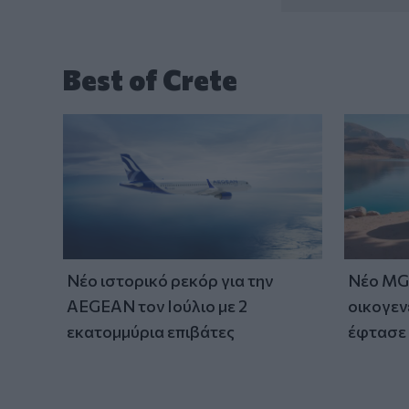
Best of Crete
Νέο ιστορικό ρεκόρ για την
Νέο MG 
AEGEAN τον Ιούλιο με 2
οικογεν
εκατομμύρια επιβάτες
έφτασε 