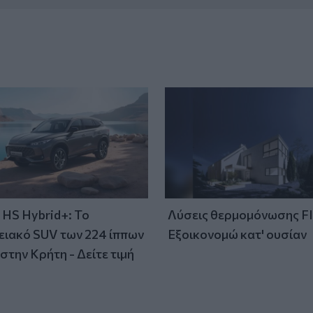
HS Hybrid+: Το
Λύσεις θερμομόνωσης F
ειακό SUV των 224 ίππων
Εξοικονομώ κατ' ουσίαν
στην Κρήτη - Δείτε τιμή