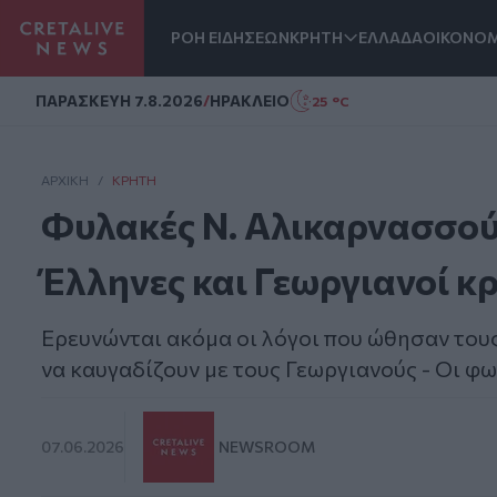
ΡΟΗ ΕΙΔΗΣΕΩΝ
ΚΡΗΤΗ
ΕΛΛΑΔΑ
ΟΙΚΟΝΟΜ
Homepage
ΠΑΡΑΣΚΕΥΗ 7.8.2026
/
ΗΡΑΚΛΕΙΟ
25 °C
ΑΡΧΙΚΗ
/
ΚΡΉΤΗ
Φυλακές Ν. Αλικαρνασσού
Έλληνες και Γεωργιανοί κ
Ερευνώνται ακόμα οι λόγοι που ώθησαν του
να καυγαδίζουν με τους Γεωργιανούς - Οι φ
07.06.2026
NEWSROOM