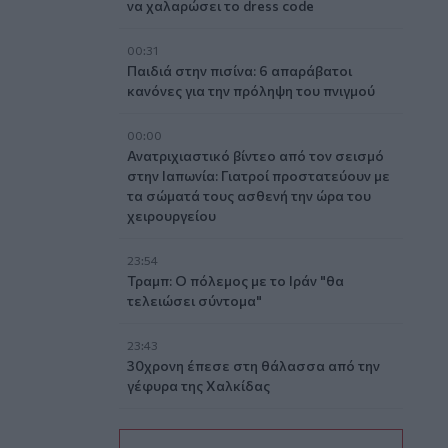
να χαλαρώσει το dress code
00:31
Παιδιά στην πισίνα: 6 απαράβατοι
κανόνες για την πρόληψη του πνιγμού
00:00
Ανατριχιαστικό βίντεο από τον σεισμό
στην Ιαπωνία: Γιατροί προστατεύουν με
τα σώματά τους ασθενή την ώρα του
χειρουργείου
23:54
Τραμπ: Ο πόλεμος με το Ιράν "θα
τελειώσει σύντομα"
23:43
30χρονη έπεσε στη θάλασσα από την
γέφυρα της Χαλκίδας
23:32