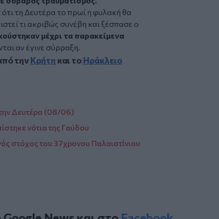
ε σοβαρός τραυματισμός.
ότι τη Δευτέρα το πρωί η φυλακή θα
ιστεί τι ακριβώς συνέβη και ξέσπασε ο
κούστηκαν μέχρι τα παρακείμενα
νται αν έγινε σύρραξη.
από την
Κρήτη
και το
Ηράκλειο
 την Δευτέρα (08/06)
ίστηκε νότια της Γαύδου
νός στόχος του 37χρονου Παλαιστίνιου
ο
Google News
και στο
Facebook