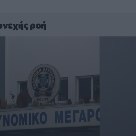
υνεχής ροή