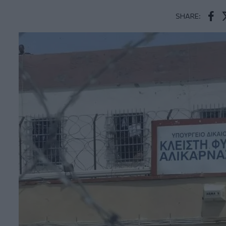
SHARE:
Face
T