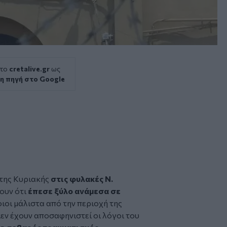
 το
cretalive.gr
ως
η πηγή στο Google
της Κυριακής
στις
φυλακές
Ν.
ουν ότι
έπεσε ξύλο ανάμεσα σε
ιοι μάλιστα από την περιοχή της
εν έχουν αποσαφηνιστεί οι λόγοι του