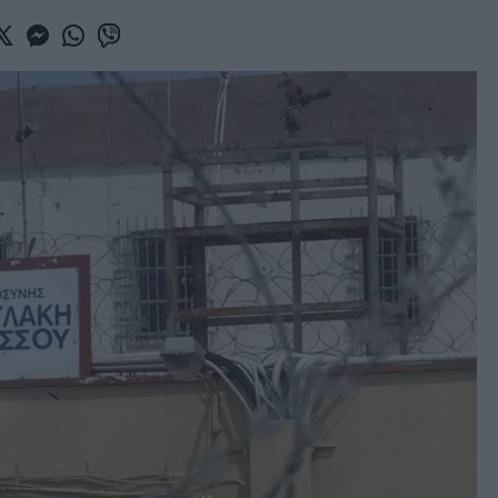
book
witter
Messenger
Whatsapp
Viber