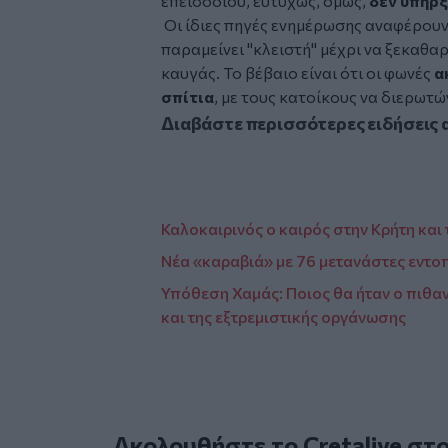
επεισοδίου, ευτυχώς, όμως,
δεν υπήρξ
Οι ίδιες πηγές ενημέρωσης αναφέρουν 
παραμείνει "κλειστή" μέχρι να ξεκαθαρ
καυγάς. Το βέβαιο είναι ότι οι φωνές
α
σπίτια
, με τους κατοίκους να διερωτώ
Διαβάστε περισσότερες ειδήσεις 
Καλοκαιρινός ο καιρός στην Κρήτη και
Νέα «καραβιά» με 76 μετανάστες εντοπ
Υπόθεση Χαμάς: Ποιος θα ήταν ο πιθα
και της εξτρεμιστικής οργάνωσης
Ακολουθήστε το Cretalive στ