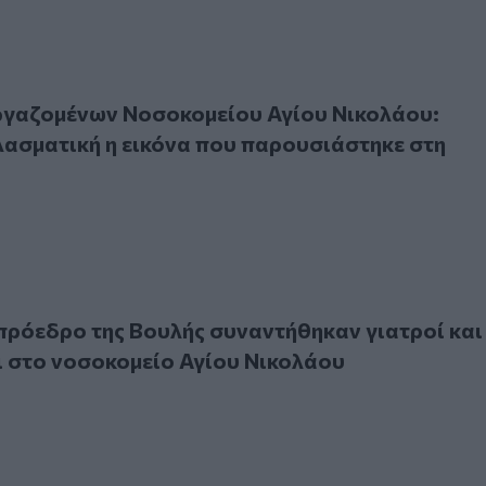
ομένων Νοσοκομείου Αγίου Νικολάου: «Εντελώς πλασματικ
ργαζομένων Νοσοκομείου Αγίου Νικολάου:
ασματική η εικόνα που παρουσιάστηκε στη
εδρο της Βουλής συναντήθηκαν γιατροί και εργαζόμενοι στ
πρόεδρο της Βουλής συναντήθηκαν γιατροί και
 στο νοσοκομείο Αγίου Νικολάου