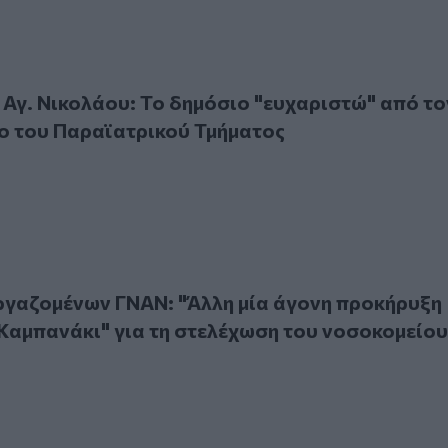
 Νικολάου: Το δημόσιο "ευχαριστώ" από τον Προϊστάμενο 
Αγ. Νικολάου: Το δημόσιο "ευχαριστώ" από το
ο του Παραϊατρικού Τμήματος
ομένων ΓΝΑΝ: "Άλλη μία άγονη προκήρυξη γιατρών" - "Καμπ
ργαζομένων ΓΝΑΝ: "Άλλη μία άγονη προκήρυξη
"Καμπανάκι" για τη στελέχωση του νοσοκομείου