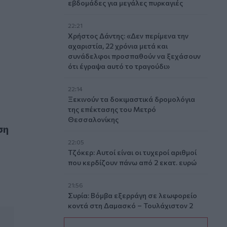
εβδομάδες για μεγάλες πυρκαγιές
22:21
Χρήστος Δάντης: «Δεν περίμενα την
αχαριστία, 22 χρόνια μετά και
συνάδελφοι προσπαθούν να ξεχάσουν
ότι έγραψα αυτό το τραγούδι»
22:14
Ξεκινούν τα δοκιμαστικά δρομολόγια
της επέκτασης του Μετρό
 πρόβλημα»
Θεσσαλονίκης
ση
22:05
Τζόκερ: Αυτοί είναι οι τυχεροί αριθμοί
που κερδίζουν πάνω από 2 εκατ. ευρώ
21:56
Συρία: Βόμβα εξερράγη σε λεωφορείο
κοντά στη Δαμασκό – Τουλάχιστον 2
νεκροί και 13 τραυματίες