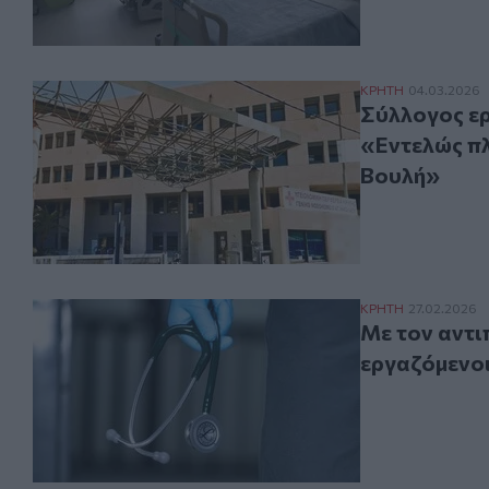
Σύλλογος εργαζ
ΚΡΗΤΗ
04.03.2026
Σύλλογος ε
«Εντελώς πλ
Βουλή»
Με τον αντιπρό
ΚΡΗΤΗ
27.02.2026
Με τον αντι
εργαζόμενοι