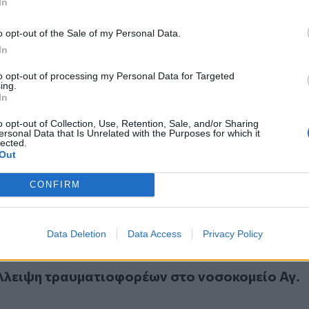
In
τούν ανοιχτά σύνορα για τους λαθρομετανάστ
o opt-out of the Sale of my Personal Data.
In
to opt-out of processing my Personal Data for Targeted
ing.
In
o opt-out of Collection, Use, Retention, Sale, and/or Sharing
υλα» καταγγέλλουν οι εργαζόμενοι του Νοσοκομείου Αγίο
ersonal Data that Is Unrelated with the Purposes for which it
ίχουλα» καταγγέλλουν οι εργαζόμενοι του
lected.
Out
υ Αγίου Νικολάου
CONFIRM
Data Deletion
Data Access
Privacy Policy
ιψη τραυματιοφορέων στο νοσοκομείο Αγ. Νικολάου
λλειψη τραυματιοφορέων στο νοσοκομείο Αγ.