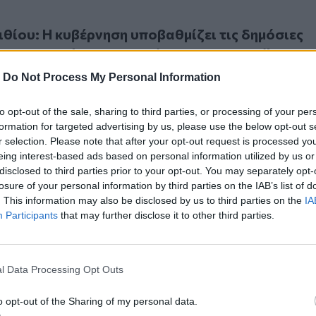
 Η κυβέρνηση υποβαθμίζει τις δημόσιες δομές υγείας του ν
ίου: Η κυβέρνηση υποβαθμίζει τις δημόσιες
ς του νομού – Δεν θα μείνουμε σιωπηλοί!
-
Do Not Process My Personal Information
to opt-out of the sale, sharing to third parties, or processing of your per
formation for targeted advertising by us, please use the below opt-out s
r selection. Please note that after your opt-out request is processed y
eing interest-based ads based on personal information utilized by us or
υργικών επεμβάσεων στο νοσοκομείο Αγίου Νικολάου: Τι λένε
disclosed to third parties prior to your opt-out. You may separately opt-
ειρουργικών επεμβάσεων στο νοσοκομείο Αγίο
losure of your personal information by third parties on the IAB’s list of
 λένε οι γιατροί ΕΣΥ και οι εργαζόμενοι
. This information may also be disclosed by us to third parties on the
IA
Participants
that may further disclose it to other third parties.
l Data Processing Opt Outs
o opt-out of the Sharing of my personal data.
 εργαζόμενοι του νοσοκομείου Αγίου Νικολάου ζητούν ανοι
 Οι εργαζόμενοι του νοσοκομείου Αγίου