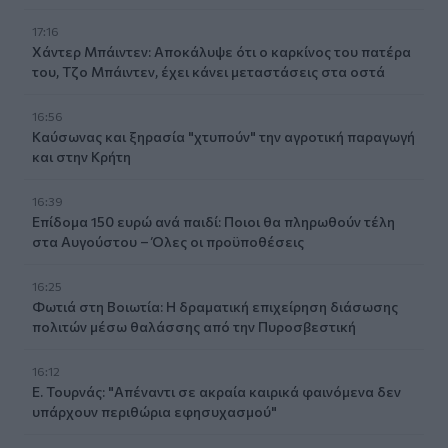
17:16
Χάντερ Μπάιντεν: Αποκάλυψε ότι ο καρκίνος του πατέρα
του, Τζο Μπάιντεν, έχει κάνει μεταστάσεις στα οστά
16:56
Καύσωνας και ξηρασία "χτυπούν" την αγροτική παραγωγή
και στην Κρήτη
16:39
Επίδομα 150 ευρώ ανά παιδί: Ποιοι θα πληρωθούν τέλη
στα Αυγούστου – Όλες οι προϋποθέσεις
16:25
Φωτιά στη Βοιωτία: Η δραματική επιχείρηση διάσωσης
πολιτών μέσω θαλάσσης από την Πυροσβεστική
16:12
Ε. Τουρνάς: "Απέναντι σε ακραία καιρικά φαινόμενα δεν
υπάρχουν περιθώρια εφησυχασμού"