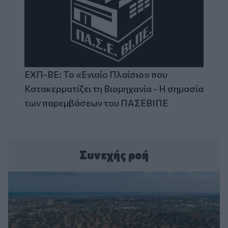
ΕΧΠ-ΒΕ: Το «Ενιαίο Πλαίσιο» που
Κατακερματίζει τη Βιομηχανία - Η σημασία
των παρεμβάσεων του ΠΑΣΕΒΙΠΕ
Συνεχής ροή