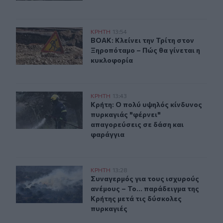
ΒΟΑΚ: Κλείνει την Τρίτη στον Ξηροπόταμο – Πώς θα γίν
ΚΡΗΤΗ
13:54
ΒΟΑΚ: Κλείνει την Τρίτη στον Ξηρο
ΒΟΑΚ: Κλείνει την Τρίτη στον
Ξηροπόταμο – Πώς θα γίνεται η
κυκλοφορία
Κρήτη: Ο πολύ υψηλός κίνδυνος πυρκαγιάς "φέρνει" απ
ΚΡΗΤΗ
13:43
Κρήτη: Ο πολύ υψηλός κίνδυνος πυρ
Κρήτη: Ο πολύ υψηλός κίνδυνος
πυρκαγιάς "φέρνει"
απαγορεύσεις σε δάση και
φαράγγια
Συναγερμός για τους ισχυρούς ανέμους – Το... παράδειγ
ΚΡΗΤΗ
13:28
Συναγερμός για τους ισχυρούς ανέμ
Συναγερμός για τους ισχυρούς
ανέμους – Το... παράδειγμα της
Κρήτης μετά τις δύσκολες
πυρκαγιές