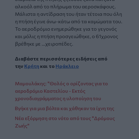
αλκοόλ
από το πλήρωμα του αεροσκάφους.
Μάλιστα η αντίδραση του ήταν τέτοια που όλη
η πτήση έγινε άνω-κάτω από τα καμώματα του.
Το αεροδρόμιο ενημερώθηκε για το γεγονός
και μόλις η πτήση προσγειώθηκε, ο 61χρονος
βρέθηκε με ...χειροπέδες.
Διαβάστε περισσότερες ειδήσεις από
την
Κρήτη
και το
Ηράκλειο
Μαμουλάκης: "Θολός ο ορίζοντας για το
αεροδρόμιο Καστελίου - Εκτός
χρονοδιαγράμματος η υλοποίηση του
Βγήκε για μια βόλτα και χάθηκαν τα ίχνη της
Νέα εξόρμηση στο νότο από τους "Δρόμους
Ζωής"