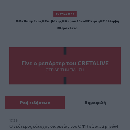
ΣΧΕΤΙΚΆ TAGS
Μεθυσμένος
Επιβάτης
Αεροπλάνο
Πτήση
Σύλληψη
Ηράκλειο
Γίνε ο ρεπόρτερ του CRETALIVE
ΣΤΕΊΛΕ ΤΗΝ ΕΊΔΗΣΗ
Ροή ειδήσεων
Δημοφιλή
17:29
Ο νεότερος κάτοχος διαρκείας του ΟΦΗ είναι... 2 μηνών!