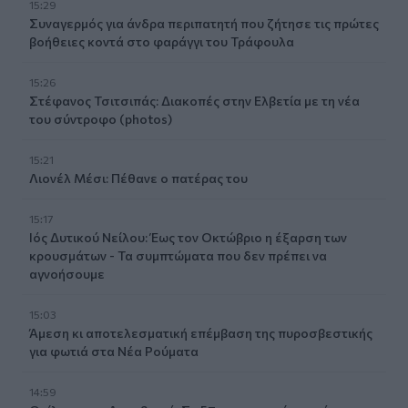
15:29
Συναγερμός για άνδρα περιπατητή που ζήτησε τις πρώτες
βοήθειες κοντά στο φαράγγι του Τράφουλα
15:26
Στέφανος Τσιτσιπάς: Διακοπές στην Ελβετία με τη νέα
του σύντροφο (photos)
15:21
Λιονέλ Μέσι: Πέθανε ο πατέρας του
15:17
Ιός Δυτικού Νείλου: Έως τον Οκτώβριο η έξαρση των
κρουσμάτων - Τα συμπτώματα που δεν πρέπει να
αγνοήσουμε
15:03
Άμεση κι αποτελεσματική επέμβαση της πυροσβεστικής
για φωτιά στα Νέα Ρούματα
14:59