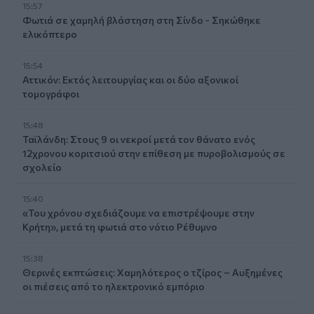
15:57
Φωτιά σε χαμηλή βλάστηση στη Σίνδο - Σηκώθηκε
ελικόπτερο
15:54
Αττικόν: Εκτός λειτουργίας και οι δύο αξονικοί
τομογράφοι
15:48
Ταϊλάνδη: Στους 9 οι νεκροί μετά τον θάνατο ενός
12χρονου κοριτσιού στην επίθεση με πυροβολισμούς σε
σχολείο
15:40
«Του χρόνου σχεδιάζουμε να επιστρέψουμε στην
Κρήτη», μετά τη φωτιά στο νότιο Ρέθυμνο
15:38
Θερινές εκπτώσεις: Χαμηλότερος ο τζίρος – Αυξημένες
οι πιέσεις από το ηλεκτρονικό εμπόριο