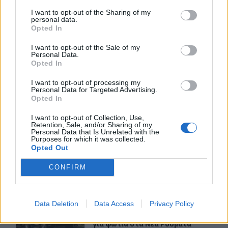
ΣΧΕΤΙΚA AΡΘΡΑ
I want to opt-out of the Sharing of my
personal data.
Opted In
«Του χρόνου σχεδιάζουμε να επιστρέψουμε στην Κρήτη»
ΚΡΗΤΗ
15:40
I want to opt-out of the Sale of my
«Του χρόνου σχεδιάζουμε να επιστρ
«Του χρόνου σχεδιάζουμε να
Personal Data.
επιστρέψουμε στην Κρήτη»,
Opted In
μετά τη φωτιά στο νότιο
Ρέθυμνο
I want to opt-out of processing my
Personal Data for Targeted Advertising.
Opted In
I want to opt-out of Collection, Use,
Συναγερμός για άνδρα περιπατητή που ζήτησε τις πρώτ
ΚΡΗΤΗ
15:29
Retention, Sale, and/or Sharing of my
Συναγερμός για άνδρα περιπατητή 
Συναγερμός για άνδρα
Personal Data that Is Unrelated with the
περιπατητή που ζήτησε τις
Purposes for which it was collected.
Opted Out
πρώτες βοήθειες κοντά στο
φαράγγι του Τράφουλα
CONFIRM
Άμεση κι αποτελεσματική επέμβαση της πυροσβεστικής
ΚΡΗΤΗ
15:03
Άμεση κι αποτελεσματική επέμβαση
Άμεση κι αποτελεσματική
Data Deletion
Data Access
Privacy Policy
επέμβαση της πυροσβεστικής
για φωτιά στα Νέα Ρούματα