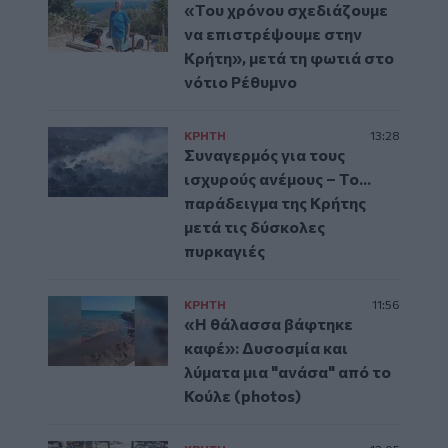
«Του χρόνου σχεδιάζουμε
να επιστρέψουμε στην
Κρήτη», μετά τη φωτιά στο
νότιο Ρέθυμνο
ΚΡΗΤΗ
13:28
Συναγερμός για τους
ισχυρούς ανέμους – Το...
παράδειγμα της Κρήτης
μετά τις δύσκολες
πυρκαγιές
ΚΡΗΤΗ
11:56
«Η θάλασσα βάφτηκε
καφέ»: Δυσοσμία και
λύματα μια "ανάσα" από το
Κούλε (photos)