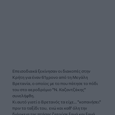
Επεισοδιακά ξεκίνησαν οι διακοπές στην
Κρήτη για έναν 61χρονο από τη Μεγάλη
Βρετανία, ο οποίος με το που πάτησε το πόδι
του στο
αεροδρόμιο
"Ν. Καζαντζάκης"
συνελήφθη.
Κι αυτό γιατί ο Βρετανός τα είχε... "κοπανήσει"
πριν το ταξίδι του, ενώ και καθ' όλη την
διάρκεια της
πτήσης
ζητούσε ξανά και ξανά