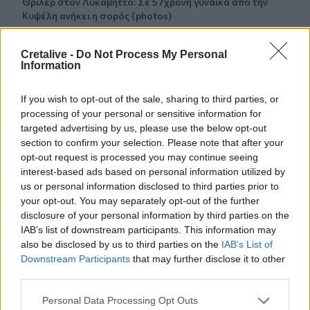
Θρίλερ στον Λυκαβηττό: Σε 57χρονη γυναίκα από την
Κυψέλη ανήκει η σορός (photos)
14:52
Cretalive -
Do Not Process My Personal
Πνιγμοί στην Ελλάδα: Γιατί κινδυνεύουν περισσότερο οι
Information
άνω των 60 – Οι οδηγίες για ασφαλές κολύμπι
If you wish to opt-out of the sale, sharing to third parties, or
14:42
processing of your personal or sensitive information for
Αλέξης Τσίπρας: Στις 2 Σεπτεμβρίου η παρουσίαση του
targeted advertising by us, please use the below opt-out
οικονομικού προγράμματος της ΕΛ.Α.Σ.
section to confirm your selection. Please note that after your
opt-out request is processed you may continue seeing
14:37
interest-based ads based on personal information utilized by
ΟΦΗ: Η τρίτη φανέλα για τη νέα σεζόν - «Το πορτοκαλί
us or personal information disclosed to third parties prior to
που κουβαλά την ιστορία μας»
your opt-out. You may separately opt-out of the further
disclosure of your personal information by third parties on the
IAB’s list of downstream participants. This information may
ΠΕΡΙΣΣΟΤΕΡΑ
also be disclosed by us to third parties on the
IAB’s List of
Downstream Participants
that may further disclose it to other
third parties.
Personal Data Processing Opt Outs