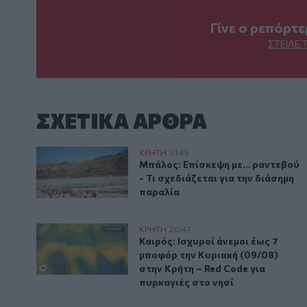
Γίνε ο ρεπόρτ
ΣΤΕΊΛΕ 
ΣΧΕΤΙΚA AΡΘΡΑ
Μπάλος: Επίσκεψη με… ραντεβού - Τι σχεδιάζεται γι
ΚΡΗΤΗ
21:45
Μπάλος: Επίσκεψη με… ραντεβού 
Μπάλος: Επίσκεψη με… ραντεβού
- Τι σχεδιάζεται για την διάσημη
παραλία
Καιρός: Ισχυροί άνεμοι έως 7 μποφόρ την Κυριακή (0
ΚΡΗΤΗ
20:47
Καιρός: Ισχυροί άνεμοι έως 7 μπ
Καιρός: Ισχυροί άνεμοι έως 7
μποφόρ την Κυριακή (09/08)
στην Κρήτη – Red Code για
πυρκαγιές στο νησί