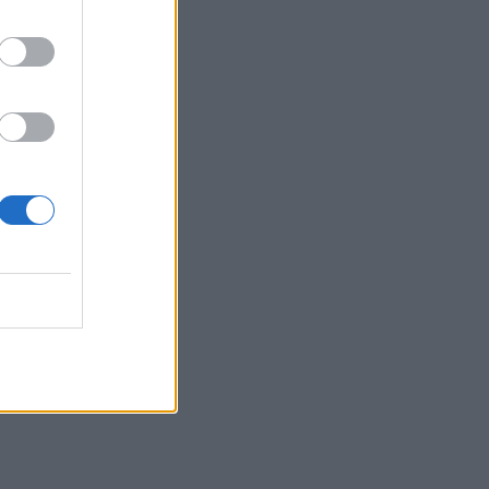
19:59
Ηράκλειο: Δικογραφία για τα λύματα
στο λιμάνι, πίσω από την πλατεία 18
Άγγλων
19:48
Εξαρθρώθηκε ομάδα που διακινούσε
ναρκωτικά στην Αθήνα και στην περιοχή
της Πανεπιστημιούπολης Ζωγράφου
19:33
Στέγνωσαν οι βρύσες σε Μαραθίτη και
Βασιλειές
19:23
Τραγωδία στην Πάρο: Πνίγηκε 4χρονος
σε πισίνα beach bar
19:15
Συνελήφθη 49χρονος, βασικό μέλος της