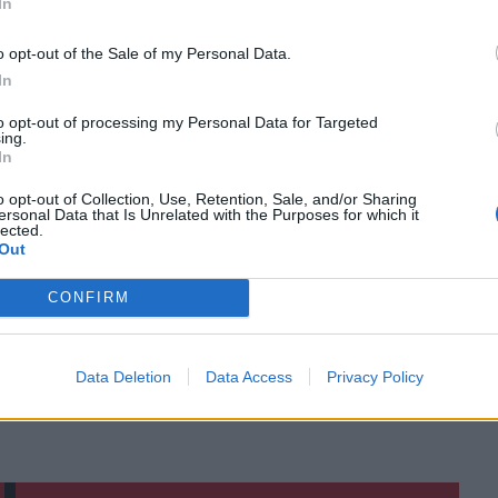
In
o opt-out of the Sale of my Personal Data.
In
ο
Google News
και στο
Facebook
to opt-out of processing my Personal Data for Targeted
κανάλι μας στο
YouTube
ing.
In
o opt-out of Collection, Use, Retention, Sale, and/or Sharing
ersonal Data that Is Unrelated with the Purposes for which it
lected.
Out
CONFIRM
Data Deletion
Data Access
Privacy Policy
ΙΚΆ TAGS
Πολεοδομικές Υποθέσεις