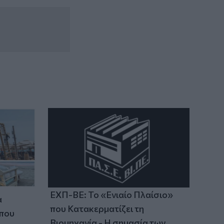
ΕΧΠ-ΒΕ: Το «Ενιαίο Πλαίσιο»
α
που Κατακερματίζει τη
 που
Βιομηχανία - Η σημασία των