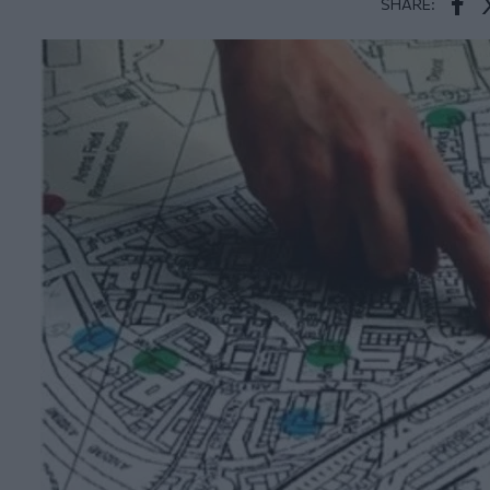
SHARE:
Face
T