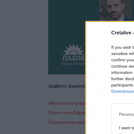
Cretalive 
If you wish 
sensitive in
confirm you
continue se
information 
further disc
participants
Διαβάστε περισσότερες ειδήσεις από την
Κ
Downstream 
«Ντου» των ελεγκτών σε Μυλοπόταμο 
Όταν ο αντιδήμαρχος ραβδίζει τις ελιές
Persona
Οινογευσιγνωσία με το Οινοποιείο Π
I want t