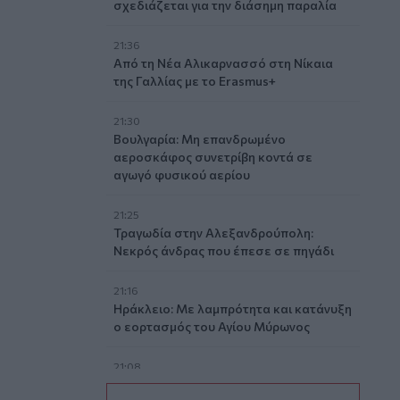
σχεδιάζεται για την διάσημη παραλία
21:36
Από τη Νέα Αλικαρνασσό στη Νίκαια
της Γαλλίας με το Erasmus+
21:30
Βουλγαρία: Μη επανδρωμένο
αεροσκάφος συνετρίβη κοντά σε
αγωγό φυσικού αερίου
21:25
Τραγωδία στην Αλεξανδρούπολη:
Νεκρός άνδρας που έπεσε σε πηγάδι
21:16
Ηράκλειο: Με λαμπρότητα και κατάνυξη
ο εορτασμός του Αγίου Μύρωνος
21:08
Κομοτηνή: Στο νοσοκομείο ανήλικος