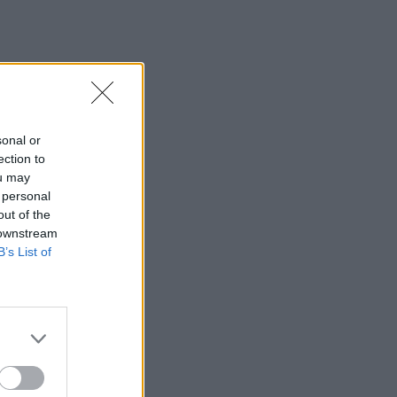
ανοίγει πυρ και σκορπάει τον θάνατο σε
σχολείο - Σοκαριστικό βίντεο
20:20
Η Χαμάς δηλώνει εκ νέου έτοιμη να
εφαρμόσει το σχέδιο των ΗΠΑ για τη
Γάζα
sonal or
ection to
20:14
ou may
Θλίψη για τον Χανς: Δόθηκε από το
 personal
Ηράκλειο για υιοθεσία στην Αθήνα και ο
out of the
ιδιοκτήτης του τον σκότωσε με φρικτό
 downstream
τρόπο
B’s List of
20:05
Καλύτερη η εικόνα της φωτιάς στη
Μικρή Βίγλα της Νάξου
20:03
Ρέθυμνο: Πέντε άτομα έστειλαν στο
νοσοκομείο Βρετανό