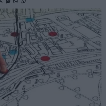
book
witter
Messenger
Whatsapp
Viber