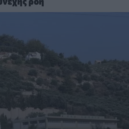
υνεχής ροή