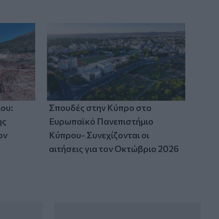
δραστηριότητας στο ηφαίστειο
Φουέγο
ου:
Σπουδές στην Κύπρο στο
ης
Ευρωπαϊκό Πανεπιστήμιο
ον
Κύπρου- Συνεχίζονται οι
αιτήσεις για τον Οκτώβριο 2026