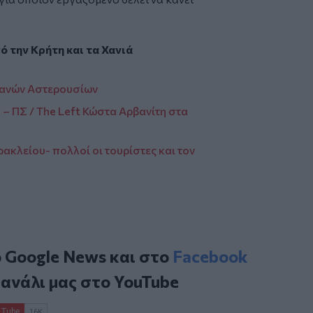
πό την
Κρήτη
και τα
Χανιά
χανών Αστερουσίων
 – ΠΣ / The Left Κώστα Αρβανίτη στα
ακλείου- πολλοί οι τουρίστες και τον
ο
Google News
και στο
Facebook
κανάλι μας στο
YouTube