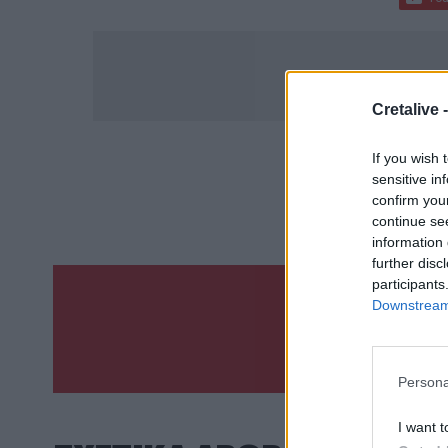
Cretalive 
If you wish 
ΣΧΕΤ
sensitive in
Χανιά
Σωμ
confirm you
continue se
information 
further disc
participants
Downstream 
Γίνε ο ρεπόρτ
ΣΤΕΊΛΕ 
Persona
I want t