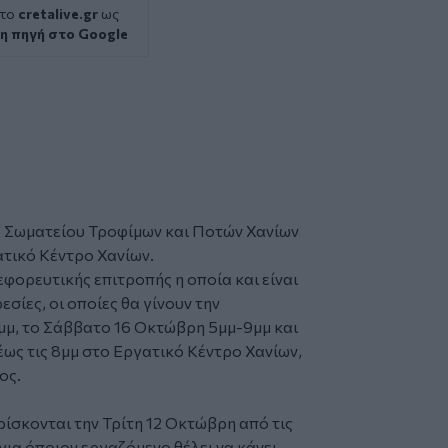
 το
cretalive.gr
ως
η πηγή στο Google
υ
Σωματείου
Τροφίμων και Ποτών
Χανίων
ατικό Κέντρο Χανίων.
εφορευτικής επιτροπής η οποία και είναι
εσίες
, οι οποίες θα γίνουν την
μμ, το Σάββατο 16 Οκτώβρη 5μμ-9μμ και
έως τις 8μμ στο Εργατικό Κέντρο Χανίων,
ος.
ίσκονται την Τρίτη 12 Οκτώβρη από τις
για όποιον εργαζόμενο θέλει να κάνει