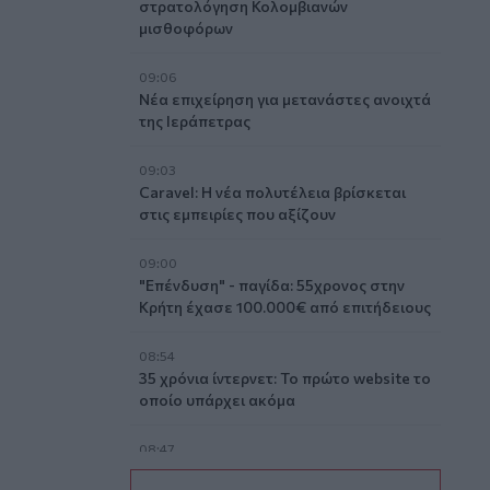
στρατολόγηση Κολομβιανών
μισθοφόρων
09:06
Νέα επιχείρηση για μετανάστες ανοιχτά
της Ιεράπετρας
09:03
Caravel: Η νέα πολυτέλεια βρίσκεται
στις εμπειρίες που αξίζουν
09:00
"Επένδυση" - παγίδα: 55χρονος στην
Κρήτη έχασε 100.000€ από επιτήδειους
08:54
35 χρόνια ίντερνετ: Το πρώτο website το
οποίο υπάρχει ακόμα
08:47
Δήμος Βιάννου: Οι ώρες και οι μέρες