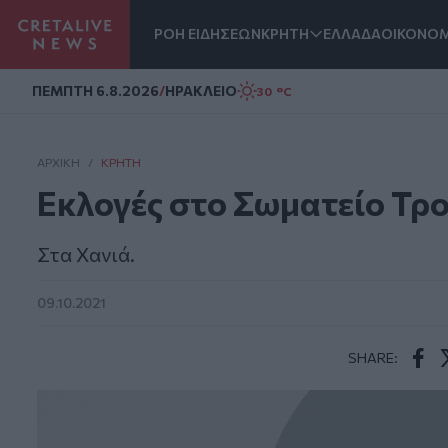
ΡΟΗ ΕΙΔΗΣΕΩΝ
ΚΡΗΤΗ
ΕΛΛΑΔΑ
ΟΙΚΟΝΟΜ
Homepage
ΠΕΜΠΤΗ 6.8.2026
/
ΗΡΑΚΛΕΙΟ
30 °C
ΑΡΧΙΚΗ
/
ΚΡΉΤΗ
Εκλογές στο Σωματείο Τρ
Στα Χανιά.
09.10.2021
SHARE:
Face
T