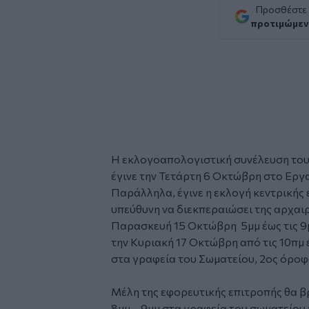
Προσθέστε
προτιμώμεν
Η εκλογοαπολογιστική συνέλευση το
έγινε την Τετάρτη 6 Οκτώβρη στο Εργ
Παράλληλα, έγινε η εκλογή κεντρικής 
υπεύθυνη να διεκπεραιώσει της
αρχαιρ
Παρασκευή 15 Οκτώβρη 5μμ έως τις 9
την Κυριακή 17 Οκτώβρη από τις 10πμ 
στα γραφεία του Σωματείου, 2ος όροφ
Μέλη της εφορευτικής επιτροπής θα βρ
8μμ – 9μμ στα γραφεία του σωματείου 