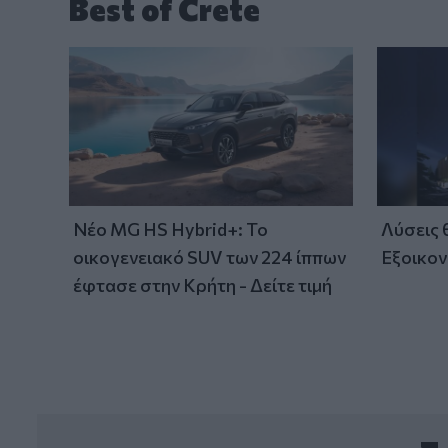
Best of Crete
Νέο MG HS Hybrid+: Το
Λύσεις
οικογενειακό SUV των 224 ίππων
Εξοικον
έφτασε στην Κρήτη - Δείτε τιμή