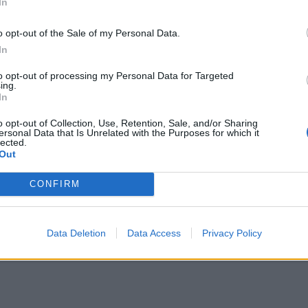
In
o opt-out of the Sale of my Personal Data.
ρας
Caravel: Η νέα πολυτέλεια βρίσκεται στις εμπειρίες που 
ΚΡΗΤΗ
09:03
ανοιχτά της Ιεράπετρας
Caravel: Η νέα πολυτέλεια βρίσκεται
Caravel: Η νέα πολυτέλεια
In
βρίσκεται στις εμπειρίες που
to opt-out of processing my Personal Data for Targeted
αξίζουν
ing.
In
υ Γραφείου Δακοκτονίας
Ηράκλειο: Στο ΦΕΚ η απόφαση για τη νέα δομή προσωρι
ΚΡΗΤΗ
08:40
o opt-out of Collection, Use, Retention, Sale, and/or Sharing
έρες λειτουργίας του Γραφείου Δακοκτονίας
Νέα δομή φιλοξενίας μεταναστών: 
Νέα δομή φιλοξενίας
ersonal Data that Is Unrelated with the Purposes for which it
μεταναστών: Τι προβλέπει η
lected.
απόφαση που δημοσιεύθηκε στην
Out
Εφημερίδα της Κυβέρνησης
CONFIRM
Data Deletion
Data Access
Privacy Policy