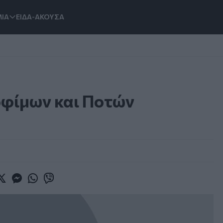
ΙΑ
ΕΙΔΑ-ΑΚΟΥΣΑ
οφίμων και Ποτών
book
witter
Messenger
Whatsapp
Viber