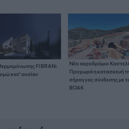
Νέο αεροδρόμιο Καστελί
 θερμομόνωσης FIBRAN:
Προχωρά η κατασκευή τ
ομώ κατ' ουσίαν
σήραγγας σύνδεσης με τ
ΒΟΑΚ