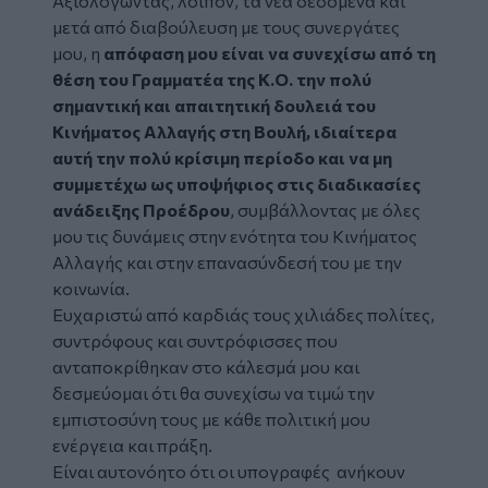
Αξιολογώντας, λοιπόν, τα νέα δεδομένα και
μετά από διαβούλευση με τους συνεργάτες
μου, η
απόφαση μου είναι να συνεχίσω από τη
θέση του Γραμματέα της Κ.Ο. την πολύ
σημαντική και απαιτητική δουλειά του
Κινήματος Αλλαγής στη Βουλή, ιδιαίτερα
αυτή την πολύ κρίσιμη περίοδο και να μη
συμμετέχω ως υποψήφιος στις διαδικασίες
ανάδειξης Προέδρου
, συμβάλλοντας με όλες
μου τις δυνάμεις στην ενότητα του Κινήματος
Αλλαγής και στην επανασύνδεσή του με την
κοινωνία.
Ευχαριστώ από καρδιάς τους χιλιάδες πολίτες,
συντρόφους και συντρόφισσες που
ανταποκρίθηκαν στο κάλεσμά μου και
δεσμεύομαι ότι θα συνεχίσω να τιμώ την
εμπιστοσύνη τους με κάθε πολιτική μου
ενέργεια και πράξη.
Είναι αυτονόητο ότι οι υπογραφές ανήκουν