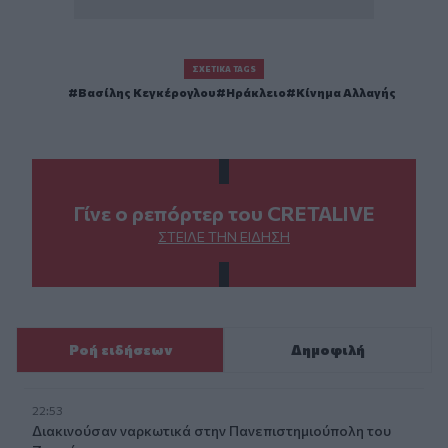
ΣΧΕΤΙΚΆ TAGS
Βασίλης Κεγκέρογλου
Ηράκλειο
Κίνημα Αλλαγής
Γίνε ο ρεπόρτερ του CRETALIVE
ΣΤΕΊΛΕ ΤΗΝ ΕΊΔΗΣΗ
Ροή ειδήσεων
Δημοφιλή
22:53
Διακινούσαν ναρκωτικά στην Πανεπιστημιούπολη του