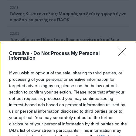
22:11
Γιάννης Κωνσταντέλιας: Μπαμπάς για δεύτερη φορά έγινε
ο ποδοσφαιριστής του ΠΑΟΚ
22:03
Τραγωδία στην Πάρο: Για ανθρωποκτονία από αμέλεια
κατηγορούνται οι γονείς του 4χρονου και ο ιδιοκτήτης
του beach bar
Cretalive -
Do Not Process My Personal
Information
21:56
Νέα διοίκηση για το Κέντρο Κρητικής Λογοτεχνίας
If you wish to opt-out of the sale, sharing to third parties, or
processing of your personal or sensitive information for
21:51
targeted advertising by us, please use the below opt-out
Στα ύψη το Σάββατο (08/08) ο υδράργυρος: Σε ποια
section to confirm your selection. Please note that after your
περιοχή το θερμόμετρο έδειξε 39,5 (πίνακας)
opt-out request is processed you may continue seeing
interest-based ads based on personal information utilized by
21:45
us or personal information disclosed to third parties prior to
Μπάλος: Επίσκεψη με… ραντεβού - Τι σχεδιάζεται για την
your opt-out. You may separately opt-out of the further
διάσημη παραλία
disclosure of your personal information by third parties on the
IAB’s list of downstream participants. This information may