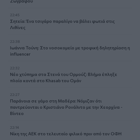
Ζωγράφου
22:45
Σητεία: Ένα τσιγάρο παραλίγο να βάλει φωτιά στις
Λιθίνες
22:38
Ιωάννα Τούνη: Στο νοσοκομείο με τροφική δηλητηρίαση η
influencer
22:32
Νέο χτύπημα στα Στενά του Ορμούζ: Βλήμα έπληξε
πλοίο κοντά στο Khasab του Ομάν
22:27
Παράνοια σε γάμο στη Μαδέρα: Νόμιζαν ότι
παντρεύονται ο Κριστιάνο Ρονάλντο με την Χεορχίνα -
Βίντεο
22:14
Nίκη της ΑΕΚ στο τελευταίο φιλικό πριν από τον ΟΦΗ