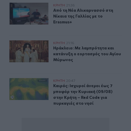
Από τη Νέα Αλικαρνασσό στη Νίκαια της Γαλλίας με το 
ΚΡΗΤΗ
21:36
Από τη Νέα Αλικαρνασσό στη Νίκαια
Από τη Νέα Αλικαρνασσό στη
Νίκαια της Γαλλίας με το
Erasmus+
Ηράκλειο: Με λαμπρότητα και κατάνυξη ο εορτασμός 
ΚΡΗΤΗ
21:16
Ηράκλειο: Με λαμπρότητα και κατ
Ηράκλειο: Με λαμπρότητα και
κατάνυξη ο εορτασμός του Αγίου
Μύρωνος
Καιρός: Ισχυροί άνεμοι έως 7 μποφόρ την Κυριακή (09/0
ΚΡΗΤΗ
20:47
Καιρός: Ισχυροί άνεμοι έως 7 μποφό
Καιρός: Ισχυροί άνεμοι έως 7
μποφόρ την Κυριακή (09/08)
στην Κρήτη – Red Code για
πυρκαγιές στο νησί