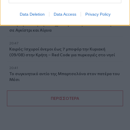
Σούπερ Καπ
Data Deletion
Data Access
Privacy Policy
21:01
Νεκρός ανασύρθηκε 43χρονος από τη θάλασσα ανάμεσα
σε Αγκίστρι και Αίγινα
20:47
Καιρός: Ισχυροί άνεμοι έως 7 μποφόρ την Κυριακή
(09/08) στην Κρήτη – Red Code για πυρκαγιές στο νησί
20:41
Το συγκινητικό αντίο της Μπαρτσελόνα στον πατέρα του
Μέσι
ΠΕΡΙΣΣΟΤΕΡΑ