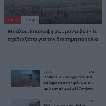
ΚΡΗΤΗ
21:45
Μπάλος: Επίσκεψη με… ραντεβού - Τι
σχεδιάζεται για την διάσημη παραλία
ΚΡΗΤΗ
19:59
Ηράκλειο: Δικογραφία για
τα λύματα στο λιμάνι, πίσω
από την πλατεία 18 Άγγλων
ΚΡΗΤΗ
17:45
Σκέψεις για απευθείας