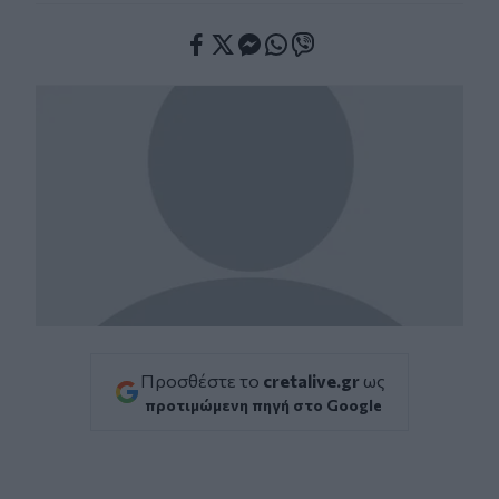
Facebook
Twitter
Messenger
Whatsapp
Viber
Προσθέστε το
cretalive.gr
ως
προτιμώμενη πηγή στο Google