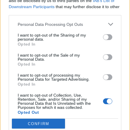
21:36
also be disclosed by us to third parties on the
IAB’s List of
Από τη Νέα Αλικαρνασσό στη Νίκαια της Γαλλίας με το
Downstream Participants
that may further disclose it to other
Erasmus+
third parties.
Personal Data Processing Opt Outs
21:30
Βουλγαρία: Μη επανδρωμένο αεροσκάφος συνετρίβη
I want to opt-out of the Sharing of my
κοντά σε αγωγό φυσικού αερίου
personal data.
Opted In
21:25
I want to opt-out of the Sale of my
Τραγωδία στην Αλεξανδρούπολη: Νεκρός άνδρας που
Personal Data.
έπεσε σε πηγάδι
Opted In
21:16
I want to opt-out of processing my
Personal Data for Targeted Advertising.
Ηράκλειο: Με λαμπρότητα και κατάνυξη ο εορτασμός του
Opted In
Αγίου Μύρωνος
I want to opt-out of Collection, Use,
21:08
Retention, Sale, and/or Sharing of my
Personal Data that Is Unrelated with the
Κομοτηνή: Στο νοσοκομείο ανήλικος μετά από
Purposes for which it was collected.
κατανάλωση αλκοόλ
Opted Out
CONFIRM
21:04
ΟΦΗ: Συνέχισε την προετοιμασία του ενόψει τελικού