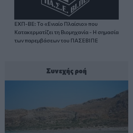
ΕΧΠ-ΒΕ: Το «Ενιαίο Πλαίσιο» που
Κατακερματίζει τη Βιομηχανία - Η σημασία
των παρεμβάσεων του ΠΑΣΕΒΙΠΕ
Συνεχής ροή