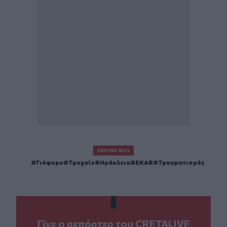
ΣΧΕΤΙΚΆ TAGS
Γιόφυρο
Τροχαίο
Ηράκλειο
ΕΚΑΒ
Τραυματισμός
Γίνε ο ρεπόρτερ του CRETALIVE