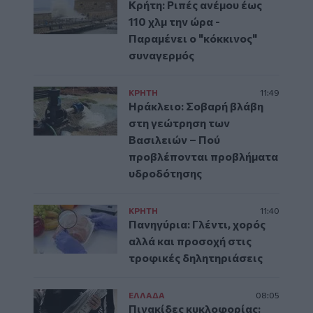
Κρήτη: Ριπές ανέμου έως
110 χλμ την ώρα -
Παραμένει ο "κόκκινος"
συναγερμός
ΚΡΗΤΗ
11:49
Ηράκλειο: Σοβαρή βλάβη
στη γεώτρηση των
Βασιλειών – Πού
προβλέπονται προβλήματα
υδροδότησης
ΚΡΗΤΗ
11:40
Πανηγύρια: Γλέντι, χορός
αλλά και προσοχή στις
τροφικές δηλητηριάσεις
ΕΛΛAΔΑ
08:05
Πινακίδες κυκλοφορίας: