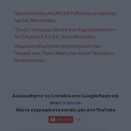
Προετοιμασίες στη ΝΟΔΕ Ρεθύμνου, ενόψει της
άφιξης Μητσοτάκη
“Σκιές”: ένα μικρό βίντεο που δημιούργησαν το
1ο ΓΕΛ με το Ε.Ε.Ε.Ε.Κ. Αγίου Νικολάου
Θερμή υποδοχή από τους Κρητικούς του
Πειραιά στις Τίμιες Κάρες των Αγίων Τεσσάρων
Νεομαρτύρων
Ακολουθήστε το Cretalive στο
Google News
και
στο
Facebook
Κάντε εγγραφή στο κανάλι μας στο
YouTube