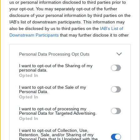
us or personal information disclosed to third parties prior to
τη θάλασσα
your opt-out. You may separately opt-out of the further
disclosure of your personal information by third parties on the
IAB’s list of downstream participants. This information may
ΠΕΡΙΣΣΟΤΕΡΑ
also be disclosed by us to third parties on the
IAB’s List of
Downstream Participants
that may further disclose it to other
third parties.
Personal Data Processing Opt Outs
ΣΧΕΤΙΚA AΡΘΡΑ
I want to opt-out of the Sharing of my
personal data.
Opted In
Κρήτη: Και την Δευτέρα (10/08) πολύ υψηλός ο κίνδυνο
ΚΡΗΤΗ
13:45
I want to opt-out of the Sale of my
Κρήτη: Και την Δευτέρα (10/08) πο
Κρήτη: Και την Δευτέρα (10/08)
Personal Data.
πολύ υψηλός ο κίνδυνος
Opted In
πυρκαγιάς
I want to opt-out of processing my
Personal Data for Targeted Advertising.
Opted In
Κρήτη: Ριπές ανέμου έως 110 χλμ την ώρα - Παραμένει ο
ΚΡΗΤΗ
12:54
Κρήτη: Ριπές ανέμου έως 110 χλμ τη
Κρήτη: Ριπές ανέμου έως 110 χλμ
I want to opt-out of Collection, Use,
Retention, Sale, and/or Sharing of my
την ώρα - Παραμένει ο
Personal Data that Is Unrelated with the