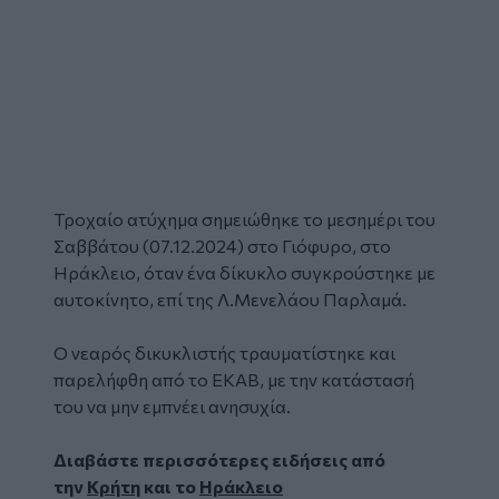
Τροχαίο
ατύχημα σημειώθηκε το μεσημέρι του
Σαββάτου (07.12.2024) στο
Γιόφυρο
, στο
Ηράκλειο, όταν ένα
δίκυκλο
συγκρούστηκε με
αυτοκίνητο
, επί της Λ.Μενελάου Παρλαμά.
Ο νεαρός δικυκλιστής τραυματίστηκε και
παρελήφθη από το ΕΚΑΒ, με την κατάστασή
του να μην εμπνέει ανησυχία.
Διαβάστε περισσότερες ειδήσεις από
την
Κρήτη
και το
Ηράκλειο