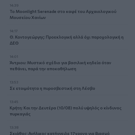
14:39
To Moonlight Serenade στο καφέ του Αρχαιολογικού
Μουσείου Χανίων
14:17
Θ. Κοντογεώργης: Προεκλογική αλλά όχι παροχολογική η
ΔΕΘ
14:01
Άντριου: Μυστικό σχέδιο για βασιλική κηδεία όταν
πεθάνει, παρά την αποκαθήλωση
13:53
Σε ετοιμότητα η πυροσβεστική στη Λέσβο
13:45
Κρήτη: Και την Δευτέρα (10/08) πολύ υψηλός ο κίνδυνος
πυρκαγιάς
13:38
Σκιάθος: Ανήλικος κατήγγειλε 17χρονο για βιασμό