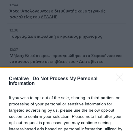
12:44
Άρτα: Απολογούνται ο διευθυντής και ο τεχνικός
ασφαλείας του ΔΕΔΔΗΕ
12:38
Τουρνάς: Σε επιφυλακή ο κρατικός μηχανισμός
12:27
Μήλος: Ελικόπτερο… προσγειώθηκε στο Σαρακήνικο για
να κάνουν μπάνιο οι επιβάτες του - Δείτε βίντεο
12:15
Cretalive -
Do Not Process My Personal
Κίσσαμος: 32χρονος κατηγορείται για πέντε κλοπές από
Information
επιχειρήσεις
If you wish to opt-out of the sale, sharing to third parties, or
12:14
processing of your personal or sensitive information for
Τροχαίο ατύχημα το πρωί στην Πάρνηθα - Στο
targeted advertising by us, please use the below opt-out
νοσοκομείο 4 άτομα
section to confirm your selection. Please note that after your
opt-out request is processed you may continue seeing
11:59
interest-based ads based on personal information utilized by
Τραγωδία στα Μάλια: 64χρονος ανασύρθηκε νεκρός από