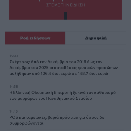
ΣΤΕΊΛΕ ΤΗΝ ΕΊΔΗΣΗ
Ροή ειδήσεων
Δημοφιλή
15:03
Σκέρτσος: Από τον Δεκέμβριο του 2018 έως τον
Δεκέμβριο του 2025 οι καταθέσεις φυσικών προσώπων
αυξήθηκαν από 106,4 δισ. ευρώ σε 148,7 δισ. ευρώ
14:58
Η Ελληνική Ολυμπιακή Επιτροπή ξεκινά τον καθαρισμό
των μαρμάρων του Παναθηναϊκού Σταδίου
14:45
POS και ταμειακές: βαριά πρόστιμα για όσους δε
συμμορφώνονται