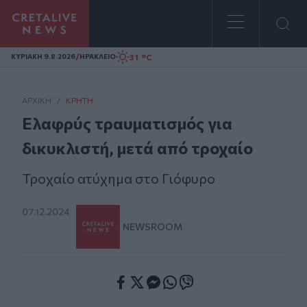
Homepage
/
31 °C
ΚΥΡΙΑΚΗ 9.8.2026
ΗΡΑΚΛΕΙΟ
ΑΡΧΙΚΗ
/
ΚΡΉΤΗ
Ελαφρύς τραυματισμός για
δικυκλιστή, μετά από τροχαίο
Τροχαίο ατύχημα στο Γιόφυρο
07.12.2024
NEWSROOM
Facebook
Twitter
Messenger
Whatsapp
Viber