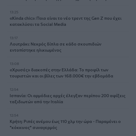
13:25
«Kinda chic»: Ποιο είναι το νέο τρεντ της Gen Z που έχει
κατακλύσει τα Social Media
13:17
Λουτράκι: Νεκρός δίπλα σε κάδο σκουπιδιών
εντοπίστηκε ηλικιωμένος
13:08
«Χρυσές» διακοπές στην Ελλάδα: Το προφίλ των
τουριστών και οι βίλες των 168.000€ την εβδομάδα
12:54
Ισπανία: Οι αρμόδιες αρχές έλεγξαν περίπου 200 αφίξεις
ταξιδιωτών από την Ιταλία
12:54
Κρήτη: Ριπές ανέμου έως 110 χλμ την ώρα - Παραμένει ο
"κόκκινος" συναγερμός