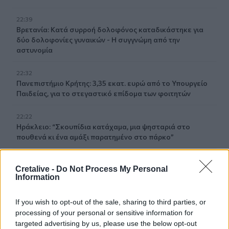
22:39
Βρετανία: Κατά συρροή δολοφόνος καταδικάστηκε για
δύο δολοφονίες γυναικών - Η συγγνώμη από την
αστυνομία
22:32
Πανεπιστήμιο Κρήτης: 3,35 εκατ. ευρώ από το Υπουργείο
Παιδείας, για το στεγαστικό επίδομα των φοιτητών
22:22
Ηράκλειο: “Σκουπίδια κατάχαμα, μια ψησταριά στο
πουθενά κι ένα αμάξι παρατημένο στο πάρκο”
22:03
Cretalive -
Do Not Process My Personal
Καιρός: “Πορτοκαλί” συναγερμός στην Κρήτη - Ζέστη και
Information
πολύ υψηλός κίνδυνος πυρκαγιάς!
If you wish to opt-out of the sale, sharing to third parties, or
22:02
processing of your personal or sensitive information for
Σφοδρή επίθεση κατά Καρυστιανού-Γρατσία από πρώην
targeted advertising by us, please use the below opt-out
στελέχη: «Συνεχής εσωστρέφεια και τραγικά