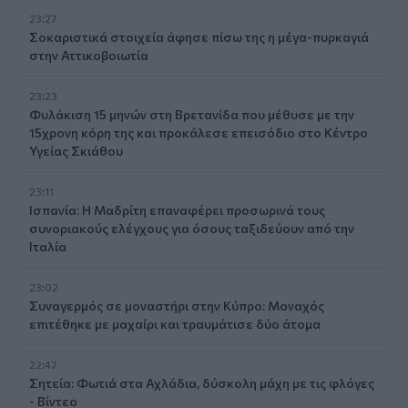
23:27
Σοκαριστικά στοιχεία άφησε πίσω της η μέγα-πυρκαγιά
στην Αττικοβοιωτία
23:23
Φυλάκιση 15 μηνών στη Βρετανίδα που μέθυσε με την
15χρονη κόρη της και προκάλεσε επεισόδιο στο Κέντρο
Υγείας Σκιάθου
23:11
Ισπανία: Η Μαδρίτη επαναφέρει προσωρινά τους
συνοριακούς ελέγχους για όσους ταξιδεύουν από την
Ιταλία
23:02
Συναγερμός σε μοναστήρι στην Κύπρο: Μοναχός
επιτέθηκε με μαχαίρι και τραυμάτισε δύο άτομα
22:47
Σητεία: Φωτιά στα Αχλάδια, δύσκολη μάχη με τις φλόγες
- Βίντεο