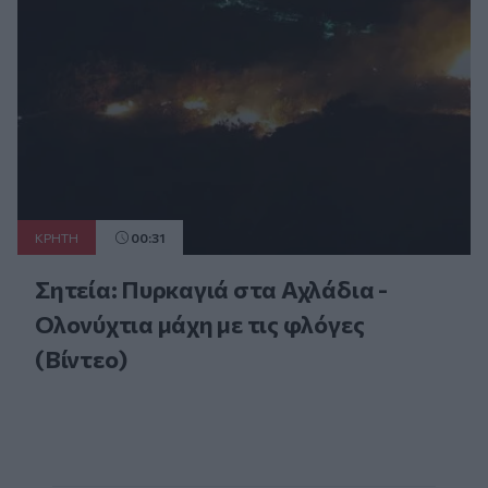
ΚΡΗΤΗ
00:31
Σητεία: Πυρκαγιά στα Αχλάδια -
Ολονύχτια μάχη με τις φλόγες
(Βίντεο)