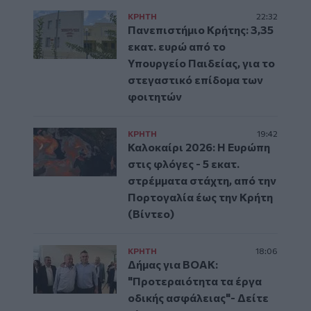
ΚΡΗΤΗ
22:32
Πανεπιστήμιο Κρήτης: 3,35
εκατ. ευρώ από το
Υπουργείο Παιδείας, για το
στεγαστικό επίδομα των
φοιτητών
ΚΡΗΤΗ
19:42
Καλοκαίρι 2026: Η Ευρώπη
στις φλόγες - 5 εκατ.
στρέμματα στάχτη, από την
Πορτογαλία έως την Κρήτη
(Βίντεο)
ΚΡΗΤΗ
18:06
Δήμας για ΒΟΑΚ:
"Προτεραιότητα τα έργα
οδικής ασφάλειας"- Δείτε