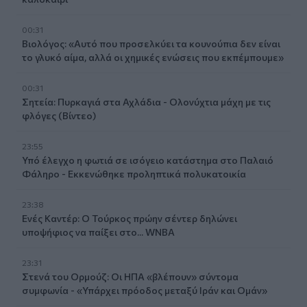
00:31
Βιολόγος: «Αυτό που προσελκύει τα κουνούπια δεν είναι
το γλυκό αίμα, αλλά οι χημικές ενώσεις που εκπέμπουμε»
00:31
Σητεία: Πυρκαγιά στα Αχλάδια - Ολονύχτια μάχη με τις
φλόγες (Βίντεο)
23:55
Υπό έλεγχο η φωτιά σε ισόγειο κατάστημα στο Παλαιό
Φάληρο - Εκκενώθηκε προληπτικά πολυκατοικία
23:38
Ενές Καντέρ: Ο Τούρκος πρώην σέντερ δηλώνει
υποψήφιος να παίξει στο... WNBA
23:31
Στενά του Ορμούζ: Οι ΗΠΑ «βλέπουν» σύντομα
συμφωνία - «Υπάρχει πρόοδος μεταξύ Ιράν και Ομάν»