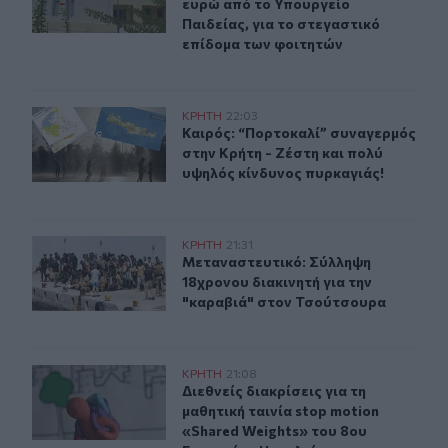
ευρώ από το Υπουργείο
Παιδείας, για το στεγαστικό
επίδομα των φοιτητών
Καιρός: “Πορτοκαλί” συναγερμός στην Κρήτη - Ζέστη κ
ΚΡΗΤΗ
22:03
Καιρός: “Πορτοκαλί” συναγερμός στ
Καιρός: “Πορτοκαλί” συναγερμός
στην Κρήτη - Ζέστη και πολύ
υψηλός κίνδυνος πυρκαγιάς!
Μεταναστευτικό: Σύλληψη 18χρονου διακινητή για την
ΚΡΗΤΗ
21:31
Μεταναστευτικό: Σύλληψη 18χρονου
Μεταναστευτικό: Σύλληψη
18χρονου διακινητή για την
"καραβιά" στον Τσούτσουρα
Διεθνείς διακρίσεις για τη μαθητική ταινία stop motio
ΚΡΗΤΗ
21:08
Διεθνείς διακρίσεις για τη μαθητικ
Διεθνείς διακρίσεις για τη
μαθητική ταινία stop motion
«Shared Weights» του 8ου