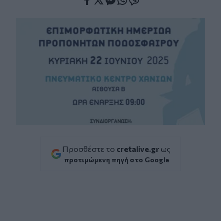
Facebook
Twitter
Messenger
Whatsapp
Viber
Προσθέστε το
cretalive.gr
ως
προτιμώμενη πηγή στο Google