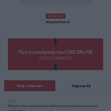
ΣΧΕΤΙΚΆ TAGS
Κρήτη
Χανιά
Γίνε ο ρεπόρτερ του CRETALIVE
ΣΤΕΊΛΕ ΤΗΝ ΕΊΔΗΣΗ
Ροή ειδήσεων
Δημοφιλή
01:30
Ειδικός λέει ποια φυτά να βάλεις στο μπαλκόνι σου το
καλοκαίρι