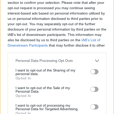
επικοινωνιακά λάθη»
section to confirm your selection. Please note that after your
opt-out request is processed you may continue seeing
interest-based ads based on personal information utilized by
21:57
us or personal information disclosed to third parties prior to
Ηράκλειο: "Σε άθλια κατάσταση το μνημείο πεσόντων
your opt-out. You may separately opt-out of the further
Εφέδρων Αξιωματικών στον Καράβολα"
disclosure of your personal information by third parties on the
IAB’s list of downstream participants. This information may
21:39
also be disclosed by us to third parties on the
IAB’s List of
Λαμία: Απατεώνες άρπαξαν μεγάλο χρηματικό ποσό από
Downstream Participants
that may further disclose it to other
ηλικιωμένη
third parties.
21:33
Personal Data Processing Opt Outs
Μεσογειακή φώκια έκανε στάση για ξεκούραση στην
παραλία της Αγίας Βάσως στο Τρίκερι
I want to opt-out of the Sharing of my
personal data.
Opted In
21:31
Μεταναστευτικό: Σύλληψη 18χρονου διακινητή για την
I want to opt-out of the Sale of my
"καραβιά" στον Τσούτσουρα
Personal Data.
Opted In
I want to opt-out of processing my
ΠΕΡΙΣΣΟΤΕΡΑ
Personal Data for Targeted Advertising.
Opted In